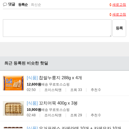
댓글
등록순
|
최신순
새로고침
새로고침
등록
최근 등록된 비슷한 핫딜
[식품]
찹쌀누룽지 288g x 4개
12,600원
배송 무료
토스쇼핑
02:50
조이스틱맨
조회 33
추천 0
[식품]
꼬치어묵 400g x 3봉
10,900원
배송 무료
토스쇼핑
02:48
조이스틱맨
조회 29
추천 0
[식품]
요거프레소 카페라떼 10개 + 카페모카 10개