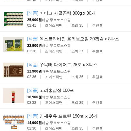
[식품]
비비고 사골곰탕 300g x 30개
25,900원
배송 무료
토스쇼핑
02:41
조이스틱맨
조회 35
추천 0
[식품]
엑스트라버진 올리브오일 30캡슐 x 8박스
22,900원
배송 무료
토스쇼핑
02:38
조이스틱맨
조회 37
추천 0
[식품]
쑤욱빼 다이어트 28포 x 3박스
12,900원
배송 무료
토스쇼핑
02:36
조이스틱맨
조회 36
추천 0
[식품]
고려홍삼정 100포
16,900원
배송 무료
토스쇼핑
02:32
조이스틱맨
조회 29
추천 0
[식품]
연세우유 프로틴 190ml x 16개
14,900원
배송 무료
토스쇼핑
02:30
조이스틱맨
조회 35
추천 0