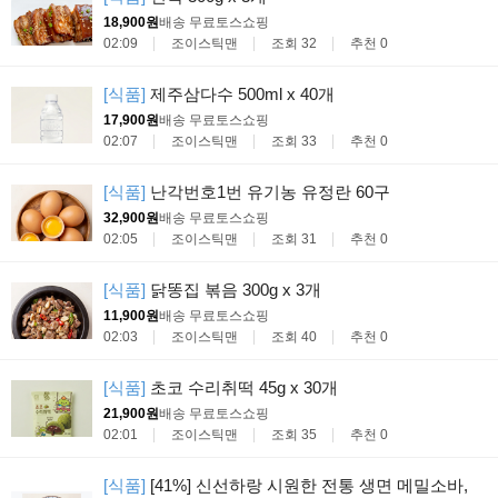
18,900원
배송 무료
토스쇼핑
02:09
조이스틱맨
조회 32
추천 0
[식품]
제주삼다수 500ml x 40개
17,900원
배송 무료
토스쇼핑
02:07
조이스틱맨
조회 33
추천 0
[식품]
난각번호1번 유기농 유정란 60구
32,900원
배송 무료
토스쇼핑
02:05
조이스틱맨
조회 31
추천 0
[식품]
닭똥집 볶음 300g x 3개
11,900원
배송 무료
토스쇼핑
02:03
조이스틱맨
조회 40
추천 0
[식품]
초코 수리취떡 45g x 30개
21,900원
배송 무료
토스쇼핑
02:01
조이스틱맨
조회 35
추천 0
[식품]
[41%] 신선하랑 시원한 전통 생면 메밀소바,