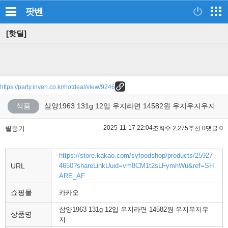
팟벤
[핫딜]
https://party.inven.co.kr/hotdeal/view/9246
식품
삼양1963 131g 12입 우지라면 14582원 우지우지우지
2025-11-17 22:04
별풍기
조회수 2,275
추천 0
댓글 0
https://store.kakao.com/syfoodshop/products/25927
URL
4650?shareLinkUuid=vm8CM1t2sLFymhWu&ref=SH
ARE_AF
쇼핑몰
카카오
삼양1963 131g 12입 우지라면 14582원 우지우지우
상품명
지