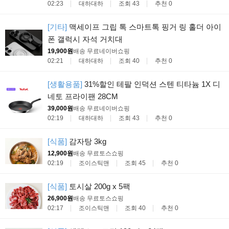
02:23
대하대하
조회 43
추천 0
[기타]
맥세이프 그립 톡 스마트톡 핑거 링 홀더 아이
폰 갤럭시 자석 거치대
19,900원
배송 무료
네이버쇼핑
02:21
대하대하
조회 40
추천 0
[생활용품]
31%할인 테팔 인덕션 스텐 티타늄 1X 디
네토 프라이팬 28CM
39,000원
배송 무료
네이버쇼핑
02:19
대하대하
조회 43
추천 0
[식품]
감자탕 3kg
12,900원
배송 무료
토스쇼핑
02:19
조이스틱맨
조회 45
추천 0
[식품]
토시살 200g x 5팩
26,900원
배송 무료
토스쇼핑
02:17
조이스틱맨
조회 40
추천 0