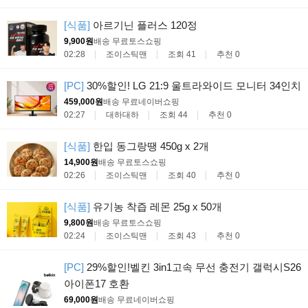
[식품]
아르기닌 플러스 120정
9,900원
배송 무료
토스쇼핑
02:28
조이스틱맨
조회 41
추천 0
[PC]
30%할인! LG 21:9 울트라와이드 모니터 34인치
459,000원
배송 무료
네이버쇼핑
02:27
대하대하
조회 44
추천 0
[식품]
한입 동그랑땡 450g x 2개
14,900원
배송 무료
토스쇼핑
02:26
조이스틱맨
조회 40
추천 0
[식품]
유기농 착즙 레몬 25g x 50개
9,800원
배송 무료
토스쇼핑
02:24
조이스틱맨
조회 43
추천 0
[PC]
29%할인!벨킨 3in1고속 무선 충전기 갤럭시S26
아이폰17 호환
69,000원
배송 무료
네이버쇼핑