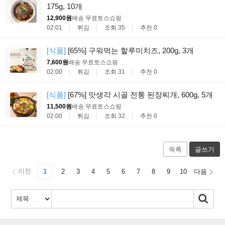
175g, 10개
12,900원
배송 무료
토스쇼핑
02:01
튀김
조회 35
추천 0
[식품]
[65%] 구워먹는 할루미치즈, 200g, 3개
7,600원
배송 무료
토스쇼핑
02:00
튀김
조회 31
추천 0
[식품]
[67%] 맛생각 시골 전통 된장찌개, 600g, 5개
11,500원
배송 무료
토스쇼핑
02:00
튀김
조회 32
추천 0
목록
글쓰기
이전
1
2
3
4
5
6
7
8
9
10
다음