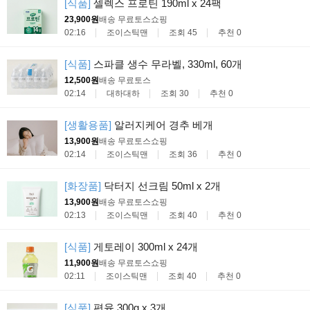
[식품]
셀렉스 프로틴 190ml x 24팩
23,900원
배송 무료
토스쇼핑
02:16
조이스틱맨
조회 45
추천 0
[식품]
스파클 생수 무라벨, 330ml, 60개
12,500원
배송 무료
토스
02:14
대하대하
조회 30
추천 0
[생활용품]
알러지케어 경추 베개
13,900원
배송 무료
토스쇼핑
02:14
조이스틱맨
조회 36
추천 0
[화장품]
닥터지 선크림 50ml x 2개
13,900원
배송 무료
토스쇼핑
02:13
조이스틱맨
조회 40
추천 0
[식품]
게토레이 300ml x 24개
11,900원
배송 무료
토스쇼핑
02:11
조이스틱맨
조회 40
추천 0
[식품]
편육 300g x 3개