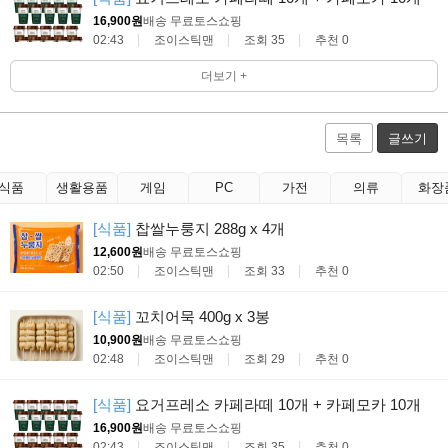
16,900원
배송 무료
토스쇼핑
02:43
조이스틱맨
조회 35
추천 0
더보기 +
목록
글쓰기
식품
생활용품
게임
PC
가전
의류
화장
[식품]
찹쌀누룽지 288g x 4개
12,600원
배송 무료
토스쇼핑
02:50
조이스틱맨
조회 33
추천 0
[식품]
꼬치어묵 400g x 3봉
10,900원
배송 무료
토스쇼핑
02:48
조이스틱맨
조회 29
추천 0
[식품]
요거프레소 카페라떼 10개 + 카페모카 10개
16,900원
배송 무료
토스쇼핑
02:43
조이스틱맨
조회 35
추천 0