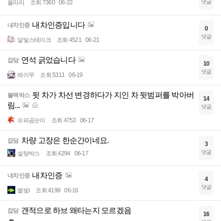
댓글
욜라리
조회 7360
06-22
내차인증입니다
내차인증
0
댓글
달빛스테이크
조회 4521
06-21
연석 긁었습니다
잡담
10
댓글
레이무
조회 5311
06-19
뒷 차가 차선 변경하다가 지인 차 뒷범퍼를 박아버
블랙박스
14
림...
댓글
슈퍼곰순이
조회 4753
06-17
차량 고장은 한순간이네요.
잡담
3
댓글
설탕박스
조회 4294
06-17
내차인증
내차인증
4
댓글
별빛i
조회 4199
06-16
갠적으로 하브 왜타는지 모르겠음
잡담
16