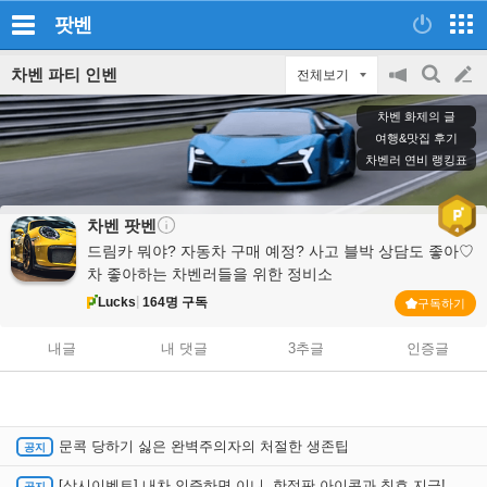
팟벤
차벤 파티 인벤
전체보기
공
검
글
지
색
차벤 화제의 글
on/off
쓰
여행&맛집 후기
차벤러 연비 랭킹표
기
차벤
팟벤
드림카 뭐야? 자동차 구매 예정? 사고 블박 상담도 좋아♡
차 좋아하는 차벤러들을 위한 정비소
Lucks
164명 구독
구독하기
내글
내 댓글
3추글
인증글
문콕 당하기 싫은 완벽주의자의 처절한 생존팁
[상시이벤트] 내차 인증하면 이니, 한정판 아이콘과 칭호 지급!