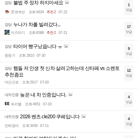
불법 주 정차 하지마세요
잡담
1
댓글
존엔섹션
조회 4634
추천 2
07-22
누나가 차를 빌려갔다...
잡담
17
댓글
카즈라기
조회 8588
추천 2
07-21
타이어 빵구났읍니다 ㅠ
잡담
9
댓글
둥둥기
조회 2810
07-20
햄들 저 인생 첫 신차 살려고하는데 산타페 vs 소렌토
잡담
12
추천좀요
댓글
야간근로
조회 2917
07-20
늦은 내 차 인증입니다.
내차인증
4
댓글
유리별
조회 4951
07-19
2026 벤츠 cle200 쿠페입니다
내차인증
4
댓글
진짜잖아
조회 3450
07-11