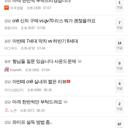
마격 한번씩 부탁드리겠습니다
잡담
1
댓글
의무경찰
조회 1839
07-07
cn8 신차 구매 vs gv70 리스 뭐가 괜찮을까요
잡담
7
댓글
영웅리마
조회 3587
07-06
아반떼 7세대 막차 vs 하반기 8세대
질문
14
댓글
대그우드
조회 4232
07-04
형님들 질문 있습니다 사운드문제
질문
0
댓글
Keyneth
조회 1902
07-04
아반떼 cn8 실내외 짧은 리뷰
잡담
4
댓글
국가산업단지
조회 6266
06-26
마격 한번씩만 부탁드려요
잡담
2
댓글
노콘
조회 3372
06-23
와이프 설득 방법 좀..
잡담
67