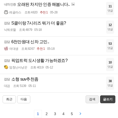
오래된 차지만 인증 해봅니다..
내차인증
11
댓글
레골라스
조회 4820
추천 1
05-28
S클이랑 7시리즈 뭐가 더 좋음?
잡담
12
댓글
닉뭐로할
조회 4879
05-18
6천만원대 신차 고민..
잡담
53
댓글
여대생
조회 8267
추천 1
05-18
픽업트럭 도시생활 가능하겠죠?
잡담
10
댓글
엄청난사냥꾼
조회 4019
05-12
소형 suv추천좀
잡담
38
댓글
대검
조회 5139
05-11
최근
다음
검색
글쓰기
1
2
3
4
5