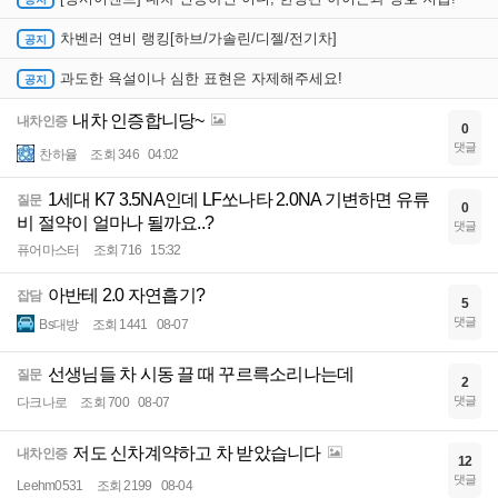
차벤러 연비 랭킹[하브/가솔린/디젤/전기차]
과도한 욕설이나 심한 표현은 자제해주세요!
내차 인증합니당~
내차인증
0
댓글
찬하율
조회 346
04:02
1세대 K7 3.5NA인데 LF쏘나타 2.0NA 기변하면 유류
질문
0
비 절약이 얼마나 될까요..?
댓글
퓨어마스터
조회 716
15:32
아반테 2.0 자연흡기?
잡담
5
댓글
Bs대방
조회 1441
08-07
선생님들 차 시동 끌 때 꾸르륵소리나는데
질문
2
댓글
다크나로
조회 700
08-07
저도 신차계약하고 차 받았습니다
내차인증
12
댓글
Leehm0531
조회 2199
08-04