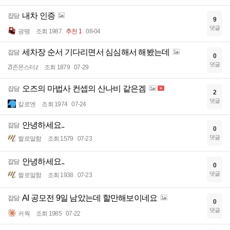
내차 인증
잡담
9
댓글
광땡
조회 1987
추천 1
08-04
세차장 순서 기다리면서 심심해서 해봤는데
잡담
0
댓글
Zl존몬스터z
조회 1879
07-29
오즈의 마법사 컨셉의 산나비 같은겜
잡담
2
댓글
칼로엔
조회 1974
07-24
안녕하세요..
잡담
0
댓글
짤로말함
조회 1579
07-23
안녕하세요..
잡담
0
댓글
짤로말함
조회 1938
07-23
AI 공모전 9일 남았는데 할만해보이네요
잡담
0
댓글
커웍
조회 1985
07-22