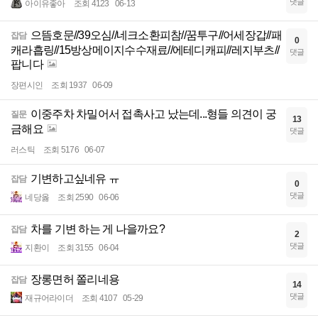
댓글
아이유좋아
조회 4123
06-13
으뜸호문//39오심//네크소환피참//꿈투구//어세장갑//패
잡담
0
캐라흡링//15방상메이지수수재료//에테디캐피//레지부츠//
댓글
팝니다
장편시인
조회 1937
06-09
이중주차 차밀어서 접촉사고 났는데...형들 의견이 궁
질문
13
금해요
댓글
러스틱
조회 5176
06-07
기변하고싶네유 ㅠ
잡담
0
댓글
네당옳
조회 2590
06-06
차를 기변 하는 게 나을까요?
잡담
2
댓글
지환이
조회 3155
06-04
장롱면허 쫄리네용
잡담
14
댓글
재규어라이더
조회 4107
05-29