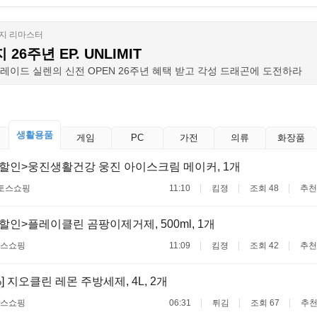
생활용품
게임
PC
가전
의류
화장품
%할인>웅진생활건강 웅진 아이스크림 메이커, 1개
토스쇼핑
11:10
킴졍
조회 48
추천
할인>플레이클린 곰팡이제거제, 500ml, 1개
스쇼핑
11:09
킴졍
조회 42
추천
%] 지오클린 레몬 주방세제, 4L, 2개
스쇼핑
06:31
튀김
조회 67
추천