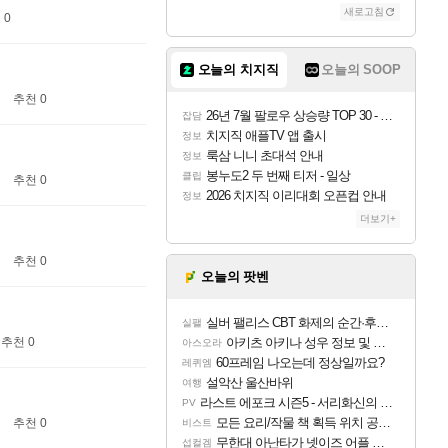
새로고침
 0
오늘의 치지직
오늘의 SOOP
추천 0
26년 7월 팔로우 상승량 TOP 30 - 월간 치지직
잡담
치지직 애플TV 앱 출시
정보
룩삼 니니 초대석 안내
정보
봉누도2 두 번째 티저 - 일상
클립
추천 0
2026 치지직 이리대회 오픈컵 안내
정보
더보기+
추천 0
오늘의 팟벤
실버 팰리스 CBT 화제의 순간·후기 모음
실팰
추천 0
아키츠 아키나 성우 정보 및 주요 필모
아스오라
60프레임 나오는데 정상일까요?
레퀴엠
설악산 울산바위
여행
라스트 에포크 시즌5 - 서리화신의 분노 티저
PV
모든 요리/작물 책 획득 위치 공략 (36개) - 미식가 도전과제
추천 0
비스트
무한대 아난타가 넷이즈 어플 달력에 일정 등록
섭컬겜