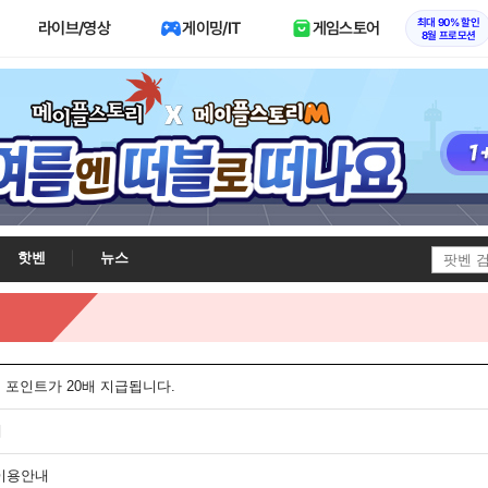
최대 90% 할인
라이브/영상
게이밍/IT
게임스토어
8월 프로모션
핫벤
뉴스
니 포인트가 20배 지급됩니다.
내
 이용안내