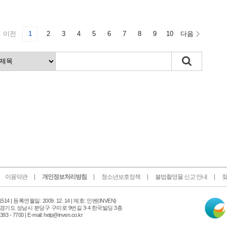
이전
1
2
3
4
5
6
7
8
9
10
다음
이용약관
개인정보처리방침
청소년보호정책
불법촬영물 신고 안내
찾
인
14 |
등록연월일: 2009. 12. 14 | 제호: 인벤
(INVEN)
터
 경기도 성남시 분당구 구미로 9번길 3-4 한국빌딩 3층
넷
 - 7700 | E-mail: help@inven.co.kr
신