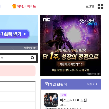
혜택.아이마트
로그인
인
벤
전
체
사
이
트
맵
검
색
게임 캘린더
더보기+
모집
아스오라 CBT 모집
08.19