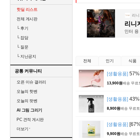
핫딜 리스트
전체 게시판
└
후기
└
잡담
└
질문
└
지난공지
전체
인기
식품
공통 커뮤니티
[생활용품]
57
오픈 이슈 갤러리
13,900원
배송 무료
오늘의 핫벤
[생활용품]
43%
오늘의 팟벤
8,900원
배송 무료
토
AI 그림 그리기
PC 견적 게시판
[생활용품]
[67
더보기
9,900원
배송 무료
토