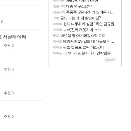
아떨린다 한시간후면
리니지M
대충 연구소요약
검은사막
풍풍풍 군왕주차가 씹이득 가성비라고 ????
검은사막
골드 파는 게 왜 쌀숭이임?
로아
 0
현재 나무위키 실검 1위인 김규원
메이플
ㅇㅂ)진짜 개웃기네 ㅋㅋ
메이플
02년생 헬스녀 레깅스핏 ㄷㄷ
FCO
고 서큘레이터
베라서버 1위길드 내 대규모 인원이탈종용 추정사건
메이플
추천 0
씨발 컬프프 클릭 미스낫네
메이플
파리바게트 본사에서 연락왔음
메이플
더보기+
추천 0
추천 0
추천 0