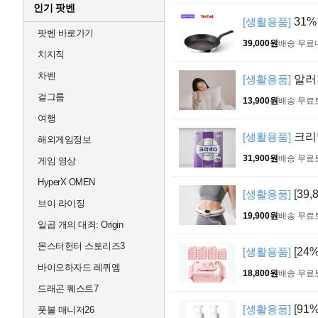
인기 팟벤
[생활용품]
31%
팟벤 바로가기
39,000원
배송 무료
치지직
차벤
[생활용품]
알러
걸그룹
13,900원
배송 무료
여행
[생활용품]
크리넥
해외게임정보
31,900원
배송 무료
게임 영상
HyperX OMEN
[생활용품]
[39,
브이 라이징
19,900원
배송 무료
일곱 개의 대죄: Origin
몬스터헌터 스토리즈3
[생활용품]
[24
바이오하자드 레퀴엠
18,800원
배송 무료
드래곤 퀘스트7
[생활용품]
[91
풋볼 매니저26