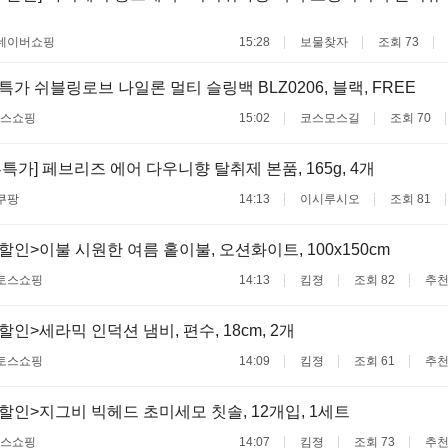
네이버쇼핑
15:28
보물찾자
조회 73
특가 쉬블링로브 나일론 멀티 슬링백 BLZ0206, 블랙, FREE
스쇼핑
15:02
코스모스길
조회 70
특가] 페브리즈 에어 다우니향 탈취제 본품, 165g, 4개
쿠팡
14:13
이시루시오
조회 81
할인>이불 시원한 여름 홑이불, 오션화이트, 100x150cm
토스쇼핑
14:13
킴졍
조회 82
추천
할인>세라믹 인덕션 냄비, 편수, 18cm, 2개
토스쇼핑
14:09
킴졍
조회 61
추천
할인>지그비 빅헤드 초미세모 칫솔, 12개입, 1세트
스쇼핑
14:07
킴졍
조회 73
추천