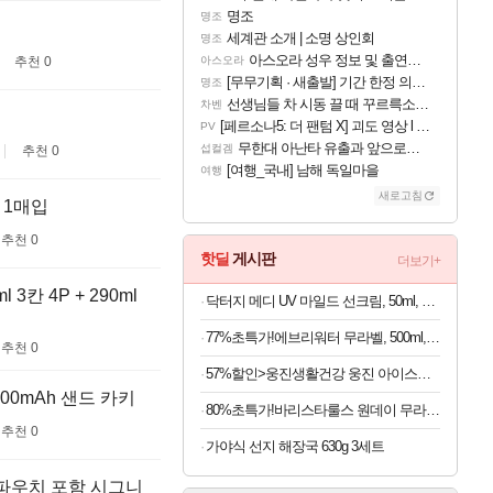
명조
명조
세계관 소개 | 소명 상인회
명조
아스오라 성우 정보 및 출연작 모음
추천 0
아스오라
[무무기획 · 새출발] 기간 한정 의뢰 이벤트
명조
선생님들 차 시동 끌 때 꾸르륵소리나는데
차벤
[페르소나5: 더 팬텀 X] 괴도 영상 l 타카마키 안·댄싱 스타
PV
무한대 아난타 유출과 앞으로의 예상 (루머)
섭컬겜
추천 0
[여행_국내] 남해 독일마을
여행
새로고침
 1매입
추천 0
핫딜
게시판
더보기+
칸 4P + 290ml
닥터지 메디 UV 마일드 선크림, 50ml, 2개
77%초특가!에브리워터 무라벨, 500ml, 40개
추천 0
57%할인>웅진생활건강 웅진 아이스크림 메이커, 1개
00mAh 샌드 카키
80%초특가!바리스타룰스 원데이 무라벨, 아메리카노, 350ml, 20개
추천 0
가야식 선지 해장국 630g 3세트
슈파우치 포함 시그니