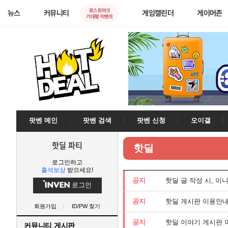
로스트아크
뉴스
커뮤니티
게임캘린더
게이머존
기대평 이벤트
팟벤 메인
팟벤 검색
팟벤 신청
오이갤
핫딜 파티
핫딜
로그인하고
출석보상
받으세요!
공지
핫딜 글 작성 시, 이
로그인
공지
핫딜 게시판 이용안
회원가입
ID/PW 찾기
공지
핫딜 이야기 게시판
커뮤니티 게시판