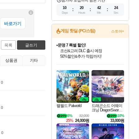
참가자 모집까지 남은 기간
10
20
42
23
Days
Hours
Min
Sec
게임 핫딜 (PC/스팀)
스토어+
목록
글쓰기
문명 7 특별 할인!
조선&고려 DLC 출시 예정
50%할인&추가 적립까지!
상품권
기타
인벤게임즈 8월 특별 할인!
드래곤소드: 어웨이크닝 입점!
마블 투혼 파이팅 소울즈 정식출시!
귀무자: 검의 길 예약 판매 중!
비스트 오브 리인카네이션 정식 출시!
커세어 코브 출시 기념 할인!
더 렐릭 퍼스트 가디언 정식 출시
베데스다 40주년 기념 할인 중!
캡콤 프렌차이즈 할인 진행 중!
캡콤 일부 상품 상시 할인
스타워즈 은하계 레이서
로블록스 기프트 카드 공식 입점
인기 퍼블리셔 모음!
스팀으로 만나는 드래곤소드!
마블 히어로 총 출동&화려한 격투!
10% 할인과
게임프릭 신작 IP
해적'섬'을 발전시키자!
설화x하드코어 액션!
베데스다의 명작들을
몬헌, 바하 등 인기 IP를
몬헌 와일즈 & 드래곤즈 도그마2
인벤게임즈에서 10% 추가 적립
Robux를 가장 안전하고
최대 90% 할인가를 만나보세요!
네이버혜택과 함께 만나보세요!
네이버 포인트 혜택까지!
이니&베니 혜택까지!
네이버 혜택가와 함께 예약하세요!
할인&네이버혜택으로 만나보세요!
네이버페이 혜택과 만나보세요!
40주년 프로모션으로 만나보세요!
할인가에 만나보세요!
일부 에디션 상시 할인!
혜택으로 예약 판매 중
편안하게 충전하세요
 0
팰월드 Palworld
드래곤소드 어웨이
 0
크닝 DragonSword A
wakening
5%
32,000
10%
25%
24,000원
33,000원
 0