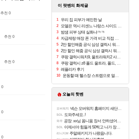
이 팟벤의 화제글
추천 0
1
우리 집 피부가 예민한 날
2
모델은 역시 리센느 나랑스 사이드 1.25L 1박스
3
밤샘 피부 상태 실화냐ㅋㅋ
추천 0
4
자급제랑 매장 폰 가격 비교 직접 안가도 되네요
5
2만 할인해줌 공식 삼성 갤럭시 워치9 크림, 40mm, 블루투스
6
2만 할인 해줌 공식 삼성 갤럭시 워치9 실버, 44mm, 블루투스
7
쿠팡 갤럭시워치9, 울트라워치2 사전구매 혜택 받아보세요
추천 0
8
쿠팡 갤럭시 z8 폴드 울트라, 폴드, 플립 사전예약
9
레플리카 후기
10
운동할 때 헬스장 스트랩으로 얼굴 만졌다가 볼 뒤집어짐
 0
오늘의 핫벤
넥슨 오버워치 홈페이지 새단장!!
오버워치
 0
도와주세요..!
SOL
공장: xx님 옴니움 장서 안하셨어요?
와우
이제서야 힘들게 50찍고 나가 장궁 받았는데...
SOL
주말패키지가 나왔읍니다.
리니지M
 0