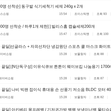
000명 선착순] 동구밭 식기세척기 세제 240g x 2개
스쇼핑
15:54
조이스틱맨
조회 93
,000명 선착순 / 하루1개 제한] ] 빌리스홈 캡슐세제200개
스쇼핑
15:47
조이스틱맨
조회 100
 끝딜]선글라스 + 자외선차단 냉감원단 스포츠 쿨 마스크 화이트
이버쇼핑
15:28
보물찾자
조회 88
 끝딜] [N단독구성] 이유식큐브 튼튼이 웨이브킵 나눔용기 1700ml 3
네이버쇼핑
15:28
보물찾자
조회 87
 끝딜] 나비 빅팬 접이식 휴대용 손 선풍기 저소음 BLDC 모터 40
네이버쇼핑
15:28
보물찾자
조회 82
늘 끝딜] 아키베리 몽프레백 / 기저귀가방 백팩 보냉이너백 물티