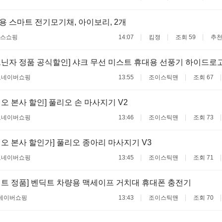
 스마트 전기모기채, 아이보리, 2개
스쇼핑
14:07
킴졍
조회 59
추천
크닌자 정품 공식할인] 샤크 무선 미스트 휴대용 선풍기 하이드로
료
네이버쇼핑
13:55
조이스틱맨
조회 67
오 본사 할인] 풀리오 손 마사지기 V2
료
네이버쇼핑
13:46
조이스틱맨
조회 73
오 본사 할인가] 풀리오 종아리 마사지기 V3
료
네이버쇼핑
13:45
조이스틱맨
조회 71
딕트 정품] 벤딕트 차량용 맥세이프 거치대 휴대폰 충전기
네이버쇼핑
13:43
조이스틱맨
조회 70