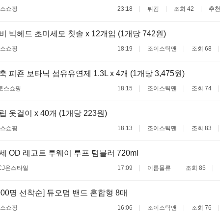
스쇼핑
23:18
튀김
조회 42
추천
 빅헤드 초미세모 칫솔 x 12개입 (1개당 742원)
스쇼핑
18:19
조이스틱맨
조회 68
 피죤 보타닉 섬유유연제 1.3L x 4개 (1개당 3,475원)
토스쇼핑
18:15
조이스틱맨
조회 74
 옷걸이 x 40개 (1개당 223원)
스쇼핑
18:13
조이스틱맨
조회 83
 OD 레고트 투웨이 루프 텀블러 720ml
CJ온스타일
17:09
이름몰류
조회 85
,000명 선착순] 듀오덤 밴드 혼합형 8매
스쇼핑
16:06
조이스틱맨
조회 76