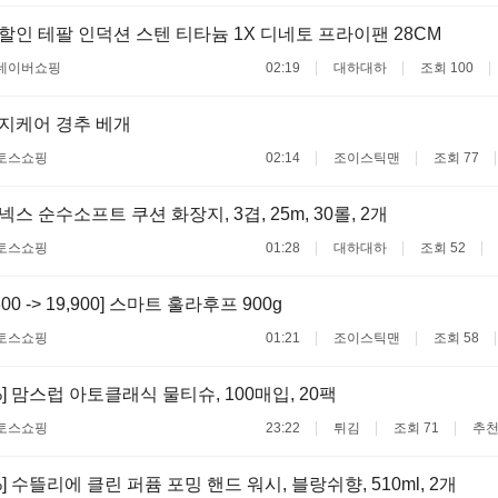
할인 테팔 인덕션 스텐 티타늄 1X 디네토 프라이팬 28CM
네이버쇼핑
02:19
대하대하
조회 100
지케어 경추 베개
토스쇼핑
02:14
조이스틱맨
조회 77
스 순수소프트 쿠션 화장지, 3겹, 25m, 30롤, 2개
토스쇼핑
01:28
대하대하
조회 52
800 -> 19,900] 스마트 훌라후프 900g
토스쇼핑
01:21
조이스틱맨
조회 58
%] 맘스럽 아토클래식 물티슈, 100매입, 20팩
토스쇼핑
23:22
튀김
조회 71
추천
%] 수뜰리에 클린 퍼퓸 포밍 핸드 워시, 블랑쉬향, 510ml, 2개