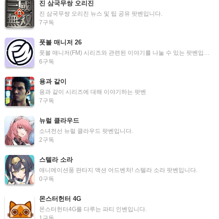
진 삼국무쌍 오리진
진 삼국무쌍 오리진 뉴스 및 팁 공유 팟벤입니다.
7
구독
풋볼 매니저 26
풋볼 매니저(FM) 시리즈와 관련된 이야기를 나눌 수 있는 팟벤입니다!
6
구독
용과 같이
용과 같이 시리즈에 대해 이야기하는 팟벤
7
구독
뉴럴 클라우드
소녀전선 뉴럴 클라우드 팟벤입니다.
2
구독
스텔라 소라
애니메이션풍 판타지 액션 어드벤처! 스텔라 소라 팟벤입니다.
0
구독
몬스터헌터 4G
몬스터헌터4G를 다루는 파티 인벤입니다.
1
구독