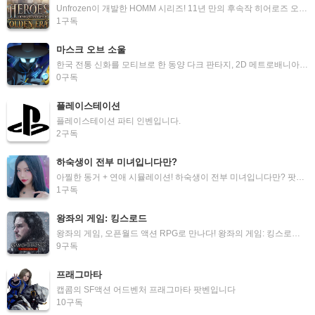
Unfrozen이 개발한 HOMM 시리즈! 11년 만의 후속작 히어로즈 오브 마이트 앤 매직: 올든 에라 팟벤입니다
1
구독
마스크 오브 소울
한국 전통 신화를 모티브로 한 동양 다크 판타지, 2D 메트로배니아 액션 어드벤처입니다
0
구독
플레이스테이션
플레이스테이션 파티 인벤입니다.
2
구독
하숙생이 전부 미녀입니다만?
아찔한 동거 + 연애 시뮬레이션! 하숙생이 전부 미녀입니다만? 팟벤입니다.
1
구독
왕좌의 게임: 킹스로드
왕좌의 게임, 오픈월드 액션 RPG로 만나다! 왕좌의 게임: 킹스로드 팟벤입니다.
9
구독
프래그마타
캡콤의 SF액션 어드벤처 프래그마타 팟벤입니다
10
구독