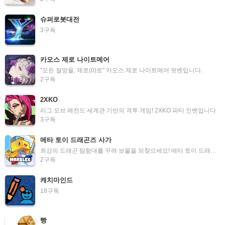
슈퍼로봇대전
3
구독
카오스 제로 나이트메어
"모든 절망을, 제로(0)로" 카오스 제로 나이트메어 팟벤입니다.
2
구독
2XKO
리그 오브 레전드 세계관 기반의 격투 게임! 2XKO 파티 인벤입니다
3
구독
메타 토이 드래곤즈 사가
최강의 드래곤 탐험대를 꾸려 보물을 되찾으세요! 메타 토이 드래곤즈 사가 팟벤입니다.
2
구독
캐치마인드
18
구독
빵