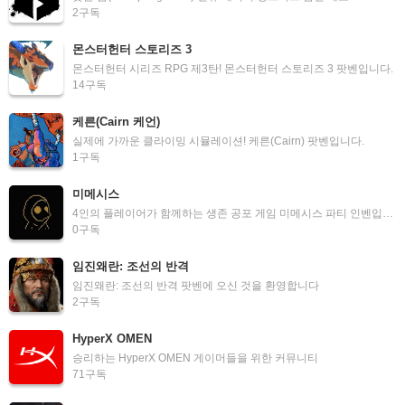
2
구독
몬스터헌터 스토리즈 3
몬스터헌터 시리즈 RPG 제3탄! 몬스터헌터 스토리즈 3 팟벤입니다.
14
구독
케른(Cairn 케언)
실제에 가까운 클라이밍 시뮬레이션! 케른(Cairn) 팟벤입니다.
1
구독
미메시스
4인의 플레이어가 함께하는 생존 공포 게임 미메시스 파티 인벤입니다.
0
구독
임진왜란: 조선의 반격
임진왜란: 조선의 반격 팟벤에 오신 것을 환영합니다
2
구독
HyperX OMEN
승리하는 HyperX OMEN 게이머들을 위한 커뮤니티
71
구독