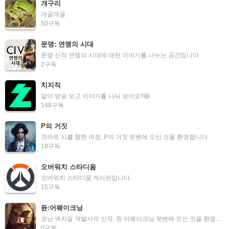
개구리
개굴개굴
50
구독
문명: 연맹의 시대
문명 신작 연맹의 시대에 대한 이야기를 나누는 공간입니다
2
구독
치지직
같이 방송 보고 이야기를 나눠 보아요!!😆
149
구독
P의 거짓
크라트 시를 향한 여정, P의 거짓 팟벤에 오신 것을 환영합니다.
18
구독
오버워치 스타디움
오버워치 스타디움 게시판입니다.
15
구독
듄:어웨이크닝
코난 엑자일 개발사의 신작, 듄:어웨이크닝 팟벤에 오신 것을 환영합니다.
0
구독