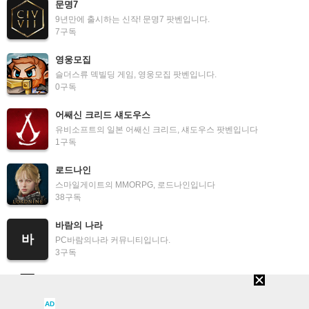
문명7
9년만에 출시하는 신작! 문명7 팟벤입니다.
7
구독
영웅모집
슬더스류 덱빌딩 게임, 영웅모집 팟벤입니다.
0
구독
어쌔신 크리드 섀도우스
유비소프트의 일본 어쌔신 크리드, 섀도우스 팟벤입니다
1
구독
로드나인
스마일게이트의 MMORPG, 로드나인입니다
38
구독
바람의 나라
바
PC바람의나라 커뮤니티입니다.
3
구독
포케로그
포켓몬 로그라이트 웹게임, 포케로그 팟벤에 오신 것을 환영합니다.
AD
3
구독