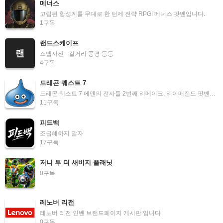
메너스
고립된 항성계를 무대로 한 턴제 전략 RPG! 메너스 팟벤입니다.
1
구독
랜드스케이프
랜
스넵사진 - 길거리 풍경 등등
4
구독
드래곤 퀘스트 7
드래곤 퀘스트 7 에덴의 전사들 2번째 리메이크, 리이매진드 팟벤입니다
11
구독
피드백
조급해하지 말자
17
구독
저니 투 더 새비지 플래닛
0
구독
레노버 리전
레노버 리전 인벤 브랜드페이지 게시판 입니다
0
구독