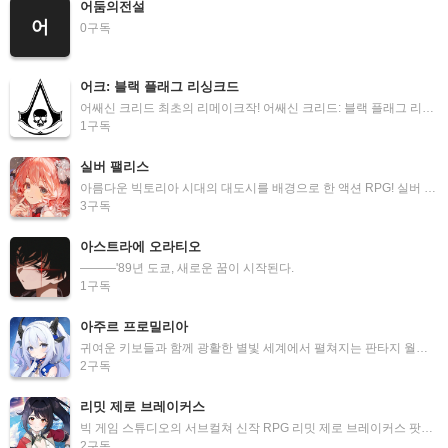
어둠의전설
어
0
구독
어크: 블랙 플래그 리싱크드
어쌔신 크리드 최초의 리메이크작! 어쌔신 크리드: 블랙 플래그 리싱크드 팟벤입니다.
1
구독
실버 팰리스
아름다운 빅토리아 시대의 대도시를 배경으로 한 액션 RPG! 실버 팰리스 팟벤입니다.
3
구독
아스트라에 오라티오
―――'89년 도쿄, 새로운 꿈이 시작된다.
1
구독
아주르 프로밀리아
귀여운 키보들과 함께 광활한 별빛 세계에서 펼쳐지는 판타지 월드 RPG! 아주르 프로밀리아 팟벤입니다.
2
구독
리밋 제로 브레이커스
빅 게임 스튜디오의 서브컬쳐 신작 RPG 리밋 제로 브레이커스 팟벤입니다
2
구독