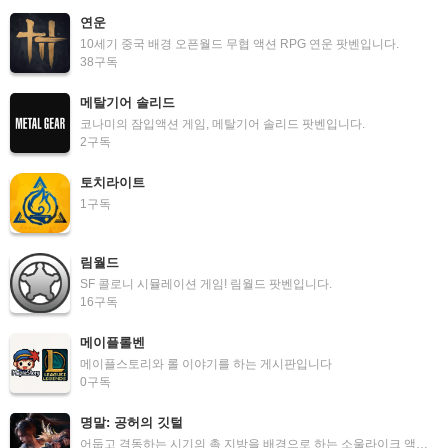
연운
10세기 중국 배경 오픈월드 무협 액션 RPG 연운 팟벤입니다.
38
구독
메탈기어 솔리드
코나미의 잠입액션 게임, 메탈기어 솔리드 팟벤입니다.
2
구독
토치라이트
1
구독
림월드
SF 콜로니 시뮬레이션 게임! 림월드 팟벤입니다.
16
구독
메이플롤벤
메이플스토리와 롤 이야기를 하는 게시판입니다
0
구독
명말: 공허의 깃털
어둡고 격동하는 시기의 촉 지방을 배경으로 하는 소울라이크 액션 RPG