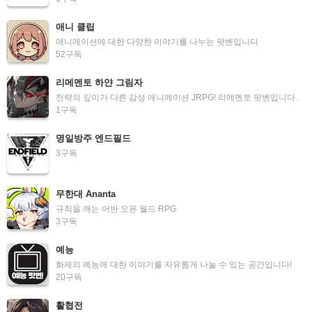
애니 클립
애니메이션에 대한 다양한 이야기를 나누는 팟벤입니다
52
구독
리메멘토 하얀 그림자
전략의 깊이가 다른 감성 애니메이션 JRPG! 리메멘토 팟벤입니다.
1
구독
명일방주 엔드필드
3
구독
무한대 Ananta
규칙을 깨는 어반 오픈 월드 RPG
3
구독
예능
화제의 예능에 대한 이야기를 자유롭게 나눌 수 있는 공간입니다!
20
구독
활협전