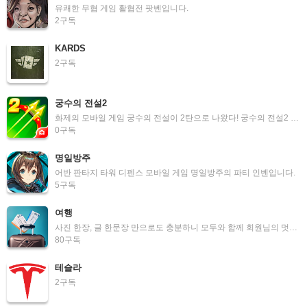
유쾌한 무협 게임 활협전 팟벤입니다.
2
구독
KARDS
2
구독
궁수의 전설2
화제의 모바일 게임 궁수의 전설이 2탄으로 나왔다! 궁수의 전설2 파티 인벤입니다.
0
구독
명일방주
어반 판타지 타워 디펜스 모바일 게임 명일방주의 파티 인벤입니다.
5
구독
여행
사진 한장, 글 한문장 만으로도 충분하니 모두와 함께 회원님의 멋진 추억을 공유해보세요!
80
구독
테슬라
2
구독