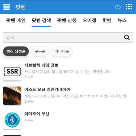
팟벤
팟벤 메인
팟벤 검색
팟벤 신청
오이갤
핫벤
뉴스
검
색
최신 생성순
구독순
가나다순
서브컬쳐 게임 정보
서브컬쳐 게임의 정보를 빠르게 볼 수 있는 팟벤입니다.
1
구독
비스트 오브 리인카네이션
게임프리크의 고퀄리티 액션 게임, 비스트 오브 리인카네이션 팟벤입니다.
1
구독
아마추어 무선
1
구독