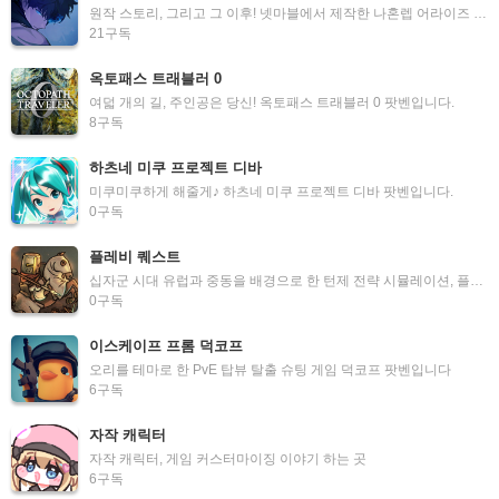
원작 스토리, 그리고 그 이후! 넷마블에서 제작한 나혼렙 어라이즈 오버드라이브 팟벤입니다
21
구독
옥토패스 트래블러 0
여덟 개의 길, 주인공은 당신! 옥토패스 트래블러 0 팟벤입니다.
8
구독
하츠네 미쿠 프로젝트 디바
미쿠미쿠하게 해줄게♪ 하츠네 미쿠 프로젝트 디바 팟벤입니다.
0
구독
플레비 퀘스트
십자군 시대 유럽과 중동을 배경으로 한 턴제 전략 시뮬레이션, 플레비 퀘스트 팟벤입니다
0
구독
이스케이프 프롬 덕코프
오리를 테마로 한 PvE 탑뷰 탈출 슈팅 게임 덕코프 팟벤입니다
6
구독
자작 캐릭터
자작 캐릭터, 게임 커스터마이징 이야기 하는 곳
6
구독