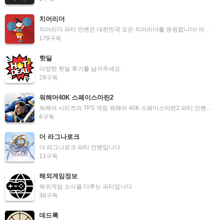
치어리더
치어리더 파티 인벤은 대한민국 모든 치어리더를 응원합니다! 야구장, 축구장, 배구장을 빛내는 모든 치어리더 분들 화이팅! 덕질 하실분 언제나 환영해요~ 부파티장 상시 모집
179
구독
핫딜
다양한 핫딜 후기를 남겨주세요.
29
구독
워해머40K 스페이스마린2
워해머 시리즈의 TPS 게임 워해머 40K 스페이스마린2 파티 인벤입니다.
6
구독
더 라그나로크
더 라그나로크 파티 인벤입니다
11
구독
해외게임정보
해외게임 소식을 다루는 파티입니다
38
구독
데드록