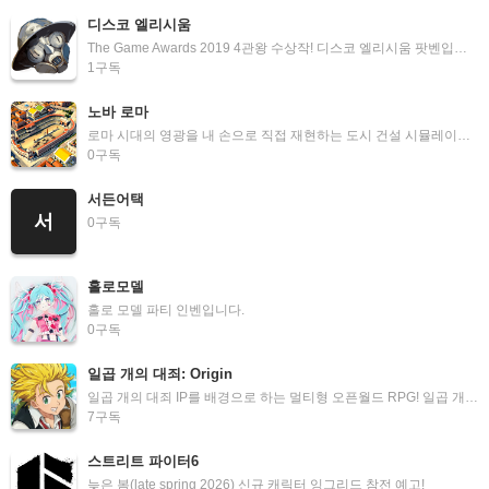
디스코 엘리시움
The Game Awards 2019 4관왕 수상작! 디스코 엘리시움 팟벤입니다.
1
구독
노바 로마
로마 시대의 영광을 내 손으로 직접 재현하는 도시 건설 시뮬레이션 게임, 노바 로마 팟벤입니다.
0
구독
서든어택
서
0
구독
홀로모델
홀로 모델 파티 인벤입니다.
0
구독
일곱 개의 대죄: Origin
일곱 개의 대죄 IP를 배경으로 하는 멀티형 오픈월드 RPG! 일곱 개의 대죄: Origin 팟벤입니다.
7
구독
스트리트 파이터6
늦은 봄(late spring 2026) 신규 캐릭터 잉그리드 참전 예고!