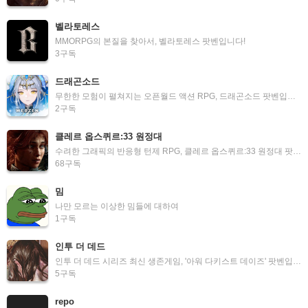
벨라토레스
MMORPG의 본질을 찾아서, 벨라토레스 팟벤입니다!
3
구독
드래곤소드
무한한 모험이 펼쳐지는 오픈월드 액션 RPG, 드래곤소드 팟벤입니다.
2
구독
클레르 옵스퀴르:33 원정대
수려한 그래픽의 반응형 턴제 RPG, 클레르 옵스퀴르:33 원정대 팟벤입니다.
68
구독
밈
나만 모르는 이상한 밈들에 대하여
1
구독
인투 더 데드
인투 더 데드 시리즈 최신 생존게임, '아워 다키스트 데이즈' 팟벤입니다.
5
구독
repo