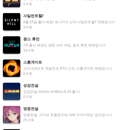
0
구독
사일런트힐f
9월 25일 출시 예정! 코나미의 신작 사일런트힐F 팟벤입니다
3
구독
원스 휴먼
7/9 출시 예정인 생존 슈터 게임, 원쓰 휴먼 팟벤입니다.
33
구독
스톰게이트
스타크래프트 개발진의 RTS 신작, 스톰게이트 팟벤입니다.
0
구독
성검전설
성검전설 Visions of Mana 8.29 출시!
0
구독
영웅전설
영웅전설: 가가브 트릴로지에 대해 이야기하는 공간입니다
25
구독