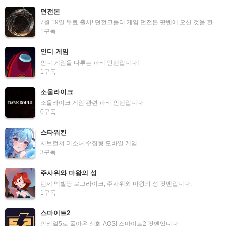
던전본
7월 19일 무료 출시! 던전크롤러 게임 던전본 팟벤에 오신 것을 환영합니다.
1
구독
인디 게임
인디 게임을 다루는 파티 인벤입니다!
1
구독
소울라이크
소울라이크 게임 관련 파티 인벤입니다
0
구독
스타워킨
서브컬쳐 미소녀 수집형 모바일 게임
3
구독
주사위와 마왕의 성
턴제 덱빌딩 로그라이크, 주사위와 마왕의 성 팟벤입니다.
1
구독
스마이트2
언리얼5로 돌아온 신화 AOS! 스마이트2 팟벤입니다