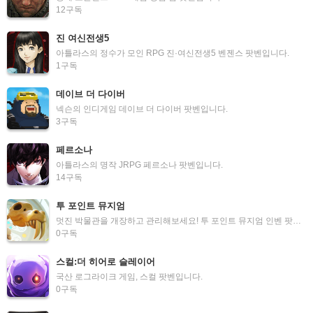
12
구독
진 여신전생5
아틀라스의 정수가 모인 RPG 진·여신전생5 벤젠스 팟벤입니다.
1
구독
데이브 더 다이버
넥슨의 인디게임 데이브 더 다이버 팟벤입니다.
3
구독
페르소나
아틀라스의 명작 JRPG 페르소나 팟벤입니다.
14
구독
투 포인트 뮤지엄
멋진 박물관을 개장하고 관리해보세요! 투 포인트 뮤지엄 인벤 팟벤입니다.
0
구독
스컬:더 히어로 슬레이어
국산 로그라이크 게임, 스컬 팟벤입니다.
0
구독