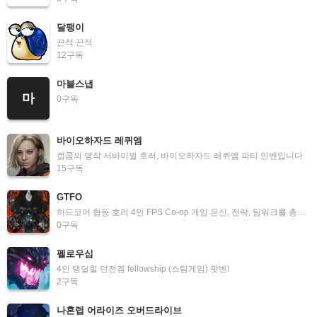
달팽이
끈적 끈적
12
구독
마블스냅
마
0
구독
바이오하자드 레퀴엠
캡콤의 명작 서바이벌 호러, 바이오하자드 레퀴엠 파티 인벤입니다
15
구독
GTFO
하드코어 협동 호러 4인 FPS Co-op 게임 은신, 전략, 팀워크를 총동원하여 살아남아야 합니다
0
구독
펠로우십
4인 탱딜힐 던전겜 fellowship (스팀게임) 팟벤!
2
구독
나혼렙 어라이즈 오버드라이브