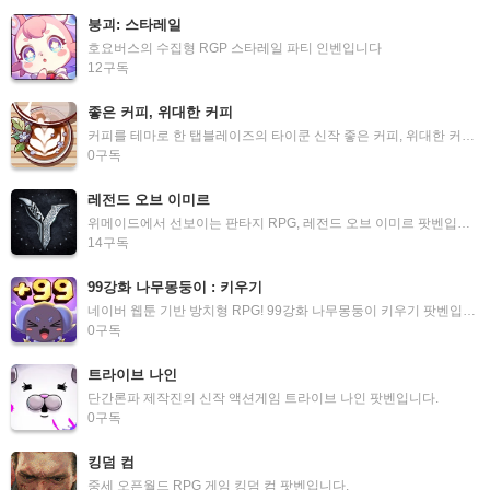
붕괴: 스타레일
호요버스의 수집형 RGP 스타레일 파티 인벤입니다
12
구독
좋은 커피, 위대한 커피
커피를 테마로 한 탭블레이즈의 타이쿤 신작 좋은 커피, 위대한 커피 팟벤입니다.
0
구독
레전드 오브 이미르
위메이드에서 선보이는 판타지 RPG, 레전드 오브 이미르 팟벤입니다.
14
구독
99강화 나무몽둥이 : 키우기
네이버 웹툰 기반 방치형 RPG! 99강화 나무몽둥이 키우기 팟벤입니다.
0
구독
트라이브 나인
단간론파 제작진의 신작 액션게임 트라이브 나인 팟벤입니다.
0
구독
킹덤 컴
중세 오픈월드 RPG 게임 킹덤 컴 팟벤입니다.