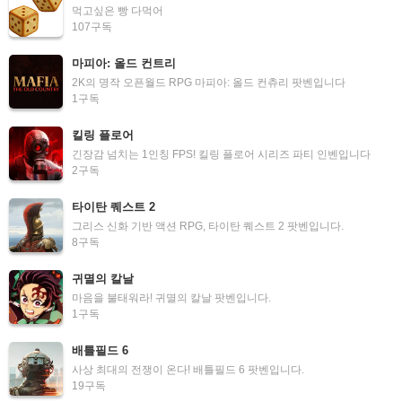
먹고싶은 빵 다먹어
107
구독
마피아: 올드 컨트리
2K의 명작 오픈월드 RPG 마피아: 올드 컨츄리 팟벤입니다
1
구독
킬링 플로어
긴장감 넘치는 1인칭 FPS! 킬링 플로어 시리즈 파티 인벤입니다
2
구독
타이탄 퀘스트 2
그리스 신화 기반 액션 RPG, 타이탄 퀘스트 2 팟벤입니다.
8
구독
귀멸의 칼날
마음을 불태워라! 귀멸의 칼날 팟벤입니다.
1
구독
배틀필드 6
사상 최대의 전쟁이 온다! 배틀필드 6 팟벤입니다.
19
구독