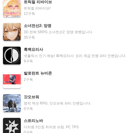
트릭컬 리바이브
트릭컬 리바이브!
12
구독
소녀전선2: 망명
3D 전략 SRPG 소녀전선2: 망명 팟벤입니다
35
구독
흑백요리사
넷플릭스 인기 예능! 흑백요리사: 요리 계급 전쟁 파티 인벤입니다.
9
구독
발로란트 뉴비존
2
구독
갓오브워
명작 액션 RPG, 갓오브워 파티 인벤입니다.
0
구독
스트리노바
다차원 3인칭 히어로 슈팅. PC TPS
0
구독