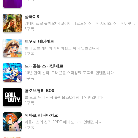
삼국지8
리메이크로 돌아오다! 코에이 테크모의 삼국지 시리즈, 삼국지8 팟벤입니다.
5
구독
트오세 네버랜드
트리 오브 세이비어 네버랜드 파티 인벤입니다
6
구독
드래곤볼 스파킹!제로
16년 만에 신작! 드래곤볼 스파킹!제로 파티 인벤입니다
0
구독
콜오브듀티 BO6
콜 오브 듀티 신작 블랙옵스6의 파티 인벤입니다
1
구독
메타포 리판타지오
아틀러스의 신작 JRPG 메타포 파티 인벤입니다
4
구독