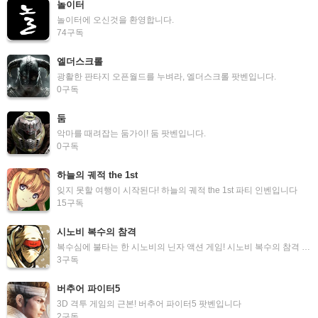
놀이터
놀이터에 오신것을 환영합니다.
74
구독
엘더스크롤
광활한 판타지 오픈월드를 누벼라, 엘더스크롤 팟벤입니다.
0
구독
둠
악마를 때려잡는 둠가이! 둠 팟벤입니다.
0
구독
하늘의 궤적 the 1st
잊지 못할 여행이 시작된다! 하늘의 궤적 the 1st 파티 인벤입니다
15
구독
시노비 복수의 참격
복수심에 불타는 한 시노비의 닌자 액션 게임! 시노비 복수의 참격 팟벤입니다
3
구독
버추어 파이터5
3D 격투 게임의 근본! 버추어 파이터5 팟벤입니다
2
구독