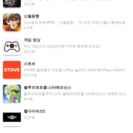
22
구독
신월동행
서브컬쳐 턴제 RPG 「신월동행」 "이 곳은 이제 신월이 통제하겠습니다!"
1
구독
게임 영상
무슨 게임인지 궁금하다면? PV로 확인해 보세요!
22
구독
스토브
STOVE 플랫폼의 게임을 다루는 놀이터, Shall We Play a Game?
272
구독
블루프로토콜:스타레조넌스
블루프로토콜 IP의 신작, 블루프로토콜:스타레조넌스 팟벤에 오신걸 환영합니다!
4
구독
헬다이버즈2
11
구독