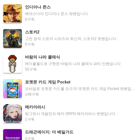
인디아나 존스
베데스다의 인디아나 존스 팟벤입니다
0
구독
스토커2
고전 명작 스토커 시리즈의 최신작, 스토커2 팟벤입니다
0
구독
바람의 나라 클래식
메이플월드로 구현된 바람의 나라 클래식 파티 인벤입니다
55
구독
포켓몬 카드 게임 Pocket
모바일로 포켓몬 카드를 모으자! 포켓몬 카드 게임 Pocket 팟벤입니다.
148
구독
메카아라시
랑그릿사 개발진의 메카 SRPG 메카아라시 팟벤입니다
1
구독
드래곤에이지: 더 베일가드
0
구독