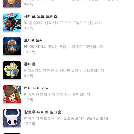
9
구독
셰이프 오브 드림즈
핵 앤 슬래쉬 신작 셰이프 오브 드림즈 팟벤입니다
3
구독
보더랜드4
FPS와 RPG의 맛있는 조합! 보더랜드4 팟벤입니다.
13
구독
폴아웃
베데스다의 간판 IP 중 하나인 폴아웃 시리즈입니다
0
구독
하이 파이 러시
리듬 액션 게임 하이 파이 러시 팟벤입니다
1
구독
할로우 나이트 실크송
명작 인디 메트로배니아, 실크송 드디어 9월 4일 출시!
12
구독