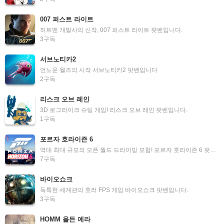
007 퍼스트 라이트
히트맨 개발사의 신작, 007 퍼스트 라이트 팟벤입니다.
3
구독
서브노티카2
언노운 월즈의 시작 서브노티카2 팟벤입니다
2
구독
리스크 오브 레인
3D 로그라이크 슈팅 게임! 리스크 오브 레인 팟벤입니다.
1
구독
포르자 호라이즌 6
역대 최대 규모의 오픈 월드 드라이빙 모험! 포르자 호라이즌 6 팟벤입니다.
7
구독
바이오쇼크
독특한 세계관의 호러 FPS 게임 바이오쇼크 팟벤입니다.
3
구독
HOMM 올든 에라