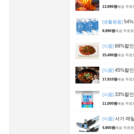
13,990원
배송 무료
[생활용품]
54%
8,990원
배송 무료
토
[식품]
68%할인!
15,490원
배송 무료
[식품]
45%할인
17,910원
배송 무료
[식품]
33%할인!
11,000원
배송 무료
[식품]
서가 메탈 
5,900원
배송 무료
토