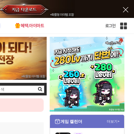
혜택.아이마트
로그인
인
벤
전
체
사
이
트
맵
검
색
게임 캘린더
더보기+