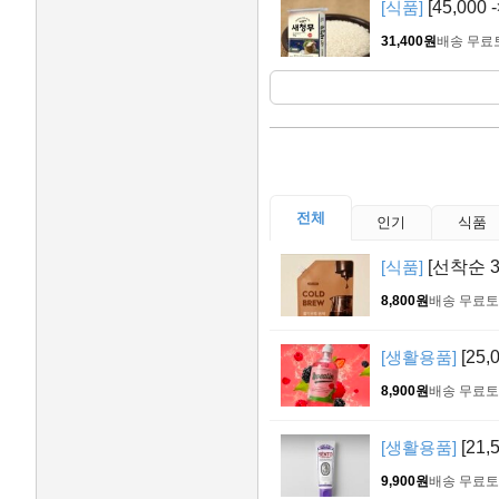
[식품]
[45,000
31,400원
배송 무료
전체
인기
식품
[식품]
[선착순 3
8,800원
배송 무료
토
[생활용품]
[25,
8,900원
배송 무료
토
[생활용품]
[21,
9,900원
배송 무료
토