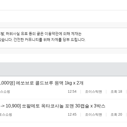
,000명] 에쏘브로 콜드브루 원액 1kg x 2개
스쇼핑
12:54
조이스틱맨
조회 18
00 -> 10,900] 쏘팔메토 옥타코사놀 포맨 30캡슐 x 3박스
토스쇼핑
12:45
조이스틱맨
조회 20