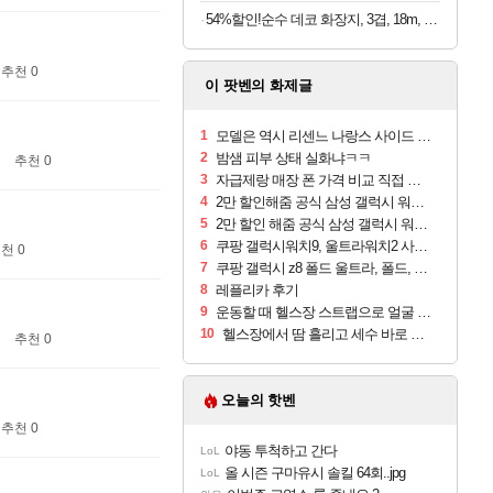
54%할인!순수 데코 화장지, 3겹, 18m, 30롤, 1개
추천 0
이 팟벤의 화제글
1
모델은 역시 리센느 나랑스 사이드 1.25L 1박스
2
밤샘 피부 상태 실화냐ㅋㅋ
추천 0
3
자급제랑 매장 폰 가격 비교 직접 안가도 되네요
4
2만 할인해줌 공식 삼성 갤럭시 워치9 크림, 40mm, 블루투스
5
2만 할인 해줌 공식 삼성 갤럭시 워치9 실버, 44mm, 블루투스
6
쿠팡 갤럭시워치9, 울트라워치2 사전구매 혜택 받아보세요
천 0
7
쿠팡 갤럭시 z8 폴드 울트라, 폴드, 플립 사전예약
8
레플리카 후기
9
운동할 때 헬스장 스트랩으로 얼굴 만졌다가 볼 뒤집어짐
10
헬스장에서 땀 흘리고 세수 바로 안 하면 트러블 나냐?
추천 0
오늘의 핫벤
추천 0
야동 투척하고 간다
LoL
올 시즌 구마유시 솔킬 64회..jpg
LoL