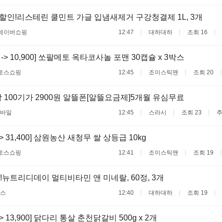
할인!리스테린 쿨민트 가글 입냄새제거 구강청결제 1L, 3개
네이버쇼핑
12:47
대하대하
조회 16
00 -> 10,900] 쏘팔메토 옥타코사놀 포맨 30캡슐 x 3박스
토스쇼핑
12:45
조이스틱맨
조회 20
 100기가 2900원 알뜰폰[알뜰요금제]5개월 유심무료
바일
12:45
스라시
조회 23
추
 -> 31,400] 삼원농산 새청무 쌀 상등급 10kg
토스쇼핑
12:41
조이스틱맨
조회 19
!뉴트리디데이 멀티비타민 앤 미네랄, 60정, 3개
스
12:40
대하대하
조회 19
 -> 13,900] 닭다리 통살 춘천닭갈비 500g x 2개