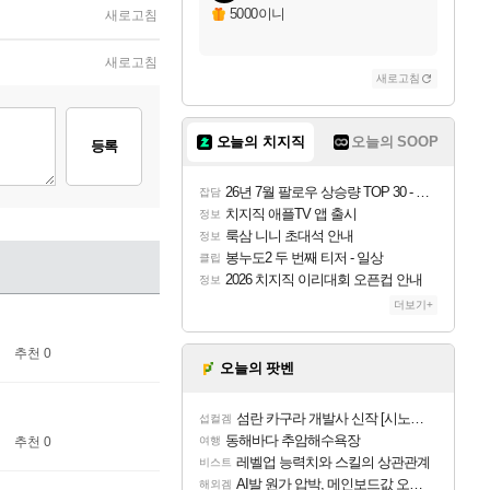
5000이니
새로고침
새로고침
새로고침
오늘의 치지직
오늘의 SOOP
등록
26년 7월 팔로우 상승량 TOP 30 - 월간 치지직
잡담
치지직 애플TV 앱 출시
정보
룩삼 니니 초대석 안내
정보
봉누도2 두 번째 티저 - 일상
클립
2026 치지직 이리대회 오픈컵 안내
정보
더보기+
추천 0
오늘의 팟벤
섬란 카구라 개발사 신작 [시노비 넥서스] 연내 출시 예정
섭컬겜
동해바다 추암해수욕장
여행
추천 0
레벨업 능력치와 스킬의 상관관계
비스트
AI발 원가 압박, 메인보드값 오르나
해외겜