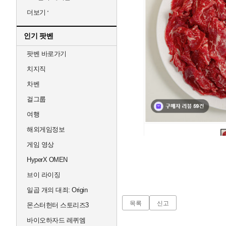
더보기
인기 팟벤
팟벤 바로가기
치지직
차벤
걸그룹
여행
해외게임정보
게임 영상
HyperX OMEN
브이 라이징
일곱 개의 대죄: Origin
목록
신고
몬스터헌터 스토리즈3
바이오하자드 레퀴엠