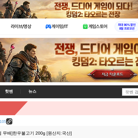
X
최대 90% 할인
라이브/영상
게이밍/IT
게임스토어
8월 프로모션
핫벤
뉴스
9105
 무배]한우불고기 200g [원산지:국산]