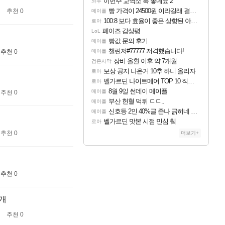
이번주 교역소 룩 좋네요 2
와우
빵 가격이 24500원 이라길래 결제 취소하고 나왔다
추천 0
메이플
100:8 보다 효율이 좋은 상향된 아제나 ㄷㄷ
로아
페이즈 감상평
LoL
빵값 문의 후기
메이플
챌린저#77777 저격했습니다!
메이플
추천 0
장비 올환 이후 약 7개월
검은사막
보상 공지 나온거 10추 하니 올리자
로아
벨가르딘 나이트메어 TOP 10 직업별 분포
로아
8월 9일 썬데이 메이플
메이플
추천 0
부산 헌혈 먹튀 ㄷㄷ..
메이플
신호등 2인 40%글 존나 긁히네 씨발
메이플
벨가르딘 맛본 시점 민심 췤
로아
추천 0
더보기+
추천 0
2개
추천 0