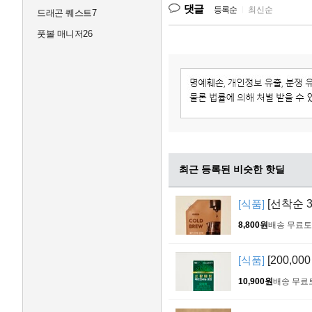
댓글
등록순
|
최신순
드래곤 퀘스트7
풋볼 매니저26
최근 등록된 비슷한 핫딜
[식품]
[선착순 3
8,800원
배송 무료
토
[식품]
[200,0
10,900원
배송 무료