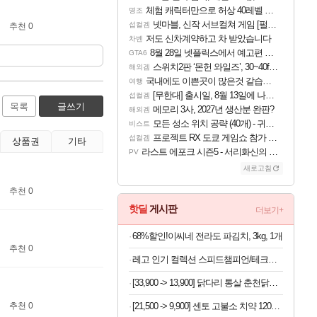
체험 캐릭터만으로 허상 40레벨 하이와티아 5분 컷!｜에이메스·린네·모니에 명함
명조
넷마블, 신작 서브컬쳐 게임 [펄 인 블루] 티저 사이트 오픈
섭컬겜
추천 0
저도 신차계약하고 차 받았습니다
차벤
8월 28일 넷플릭스에서 예고편 공개 예정
GTA6
스위치2판 ‘몬헌 와일즈’, 30~40fps 목표 추정
해외겜
국내에도 이쁜곳이 많은것 같습니다
여행
[무한대] 출시일, 8월 13일에 나오나
섭컬겜
목록
글쓰기
메모리 3사, 2027년 생산분 완판?
해외겜
모든 성소 위치 공략 (40개) - 귀환한 영혼 도전과제
비스트
프로젝트 RX 도쿄 게임쇼 참가 결정
섭컬겜
상품권
기타
라스트 에포크 시즌5 - 서리화신의 분노 티저
PV
새로고침
추천 0
핫딜
게시판
더보기+
68%할인!이씨네 전라도 파김치, 3kg, 1개
추천 0
레고 인기 컬렉션 스피드챔피언/테크닉/아이콘/디즈니 등
[33,900 -> 13,900] 닭다리 통살 춘천닭갈비 500g x 2개
[21,500 -> 9,900] 센토 고불소 치약 120g x 4개
추천 0