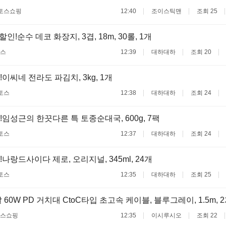
토스쇼핑
12:40
조이스틱맨
조회 25
할인!순수 데코 화장지, 3겹, 18m, 30롤, 1개
스
12:39
대하대하
조회 20
이씨네 전라도 파김치, 3kg, 1개
토스
12:38
대하대하
조회 24
!임성근의 한끗다른 특 토종순대국, 600g, 7팩
토스
12:37
대하대하
조회 24
나랑드사이다 제로, 오리지널, 345ml, 24개
토스
12:35
대하대하
조회 25
60W PD 거치대 CtoC타입 초고속 케이블, 블루그레이, 1.5m, 
스쇼핑
12:35
이시루시오
조회 22