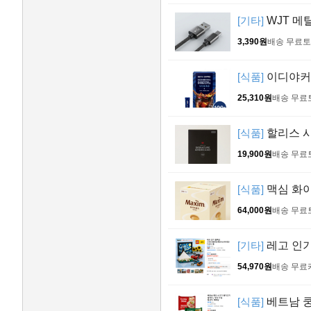
[기타]
WJT 메탈
3,390원
배송 무료
토
[식품]
이디야커피
25,310원
배송 무료
[식품]
할리스 시그
19,900원
배송 무료
[식품]
맥심 화이트
64,000원
배송 무료
[기타]
레고 인기
54,970원
배송 무료
[식품]
베트남 쿵