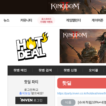
로스트아크
뉴스
커뮤니티
게임캘린더
게이머존
기대평 이벤트
팟벤 메인
팟벤 검색
팟벤 신청
오이갤
핫딜 파티
핫딜
로그인하고
출석보상
받으세요!
https://party.inven.co.kr/hotdeal/view/
로그인
식품
[슈퍼적립10%+네멤