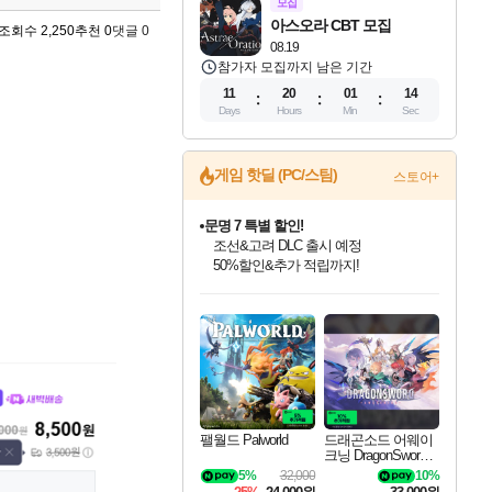
모집
아스오라 CBT 모집
조회수 2,250
추천 0
댓글 0
08.19
참가자 모집까지 남은 기간
11
20
01
13
Days
Hours
Min
Sec
게임 핫딜 (PC/스팀)
스토어+
마블 투혼 파이팅 소울즈 정식출시!
마블 히어로 총 출동&화려한 격투!
네이버 포인트 혜택까지!
인벤게임즈 8월 특별 할인!
드래곤소드: 어웨이크닝 입점!
문명 7 특별 할인!
귀무자: 검의 길 예약 판매 중!
비스트 오브 리인카네이션 정식 출시!
커세어 코브 출시 기념 할인!
더 렐릭 퍼스트 가디언 정식 출시
베데스다 40주년 기념 할인 중!
캡콤 프렌차이즈 할인 진행 중!
캡콤 일부 상품 상시 할인
스타워즈 은하계 레이서
로블록스 기프트 카드 공식 입점
인기 퍼블리셔 모음!
스팀으로 만나는 드래곤소드!
조선&고려 DLC 출시 예정
10% 할인과
게임프릭 신작 IP
해적'섬'을 발전시키자!
설화x하드코어 액션!
베데스다의 명작들을
몬헌, 바하 등 인기 IP를
몬헌 와일즈 & 드래곤즈 도그마2
인벤게임즈에서 10% 추가 적립
Robux를 가장 안전하고
최대 90% 할인가를 만나보세요!
네이버혜택과 함께 만나보세요!
50%할인&추가 적립까지!
이니&베니 혜택까지!
네이버 혜택가와 함께 예약하세요!
할인&네이버혜택으로 만나보세요!
네이버페이 혜택과 만나보세요!
40주년 프로모션으로 만나보세요!
할인가에 만나보세요!
일부 에디션 상시 할인!
혜택으로 예약 판매 중
편안하게 충전하세요
팰월드 Palworld
드래곤소드 어웨이
크닝 DragonSword A
wakening
5%
32,000
10%