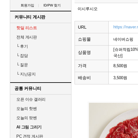
회원가입
ID/PW 찾기
이시루시오
커뮤니티 게시판
URL
https://nave
핫딜 리스트
전체 게시판
쇼핑몰
네이버쇼핑
└
후기
[슈퍼적립10%
상품명
국산]
└
잡담
└
질문
가격
8,500원
└
지난공지
배송비
3,500원
공통 커뮤니티
오픈 이슈 갤러리
오늘의 핫벤
오늘의 팟벤
AI 그림 그리기
PC 견적 게시판