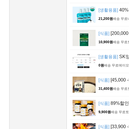
[생활용품]
40%
21,200원
배송 무료
[식품]
[200,0
10,900원
배송 무료
[생활용품]
SK망
0원
배송 무료
에이모
[식품]
[45,000
31,400원
배송 무료
[식품]
89%할인
9,900원
배송 무료
토
[식품]
[33,900