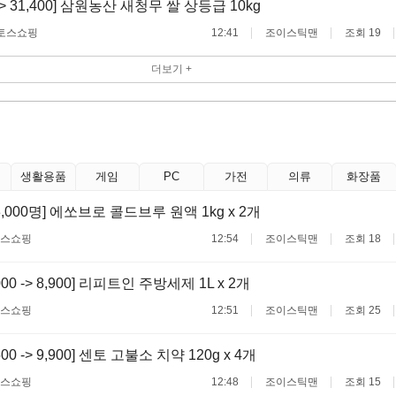
 -> 31,400] 삼원농산 새청무 쌀 상등급 10kg
토스쇼핑
12:41
조이스틱맨
조회 19
더보기 +
생활용품
게임
PC
가전
의류
화장품
,000명] 에쏘브로 콜드브루 원액 1kg x 2개
스쇼핑
12:54
조이스틱맨
조회 18
000 -> 8,900] 리피트인 주방세제 1L x 2개
스쇼핑
12:51
조이스틱맨
조회 25
500 -> 9,900] 센토 고불소 치약 120g x 4개
스쇼핑
12:48
조이스틱맨
조회 15