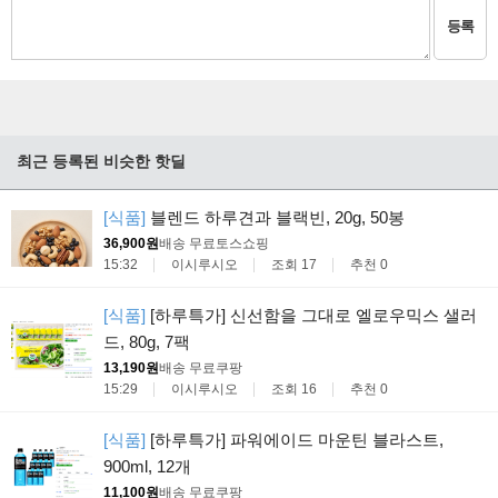
등록
최근 등록된 비슷한 핫딜
[식품]
블렌드 하루견과 블랙빈, 20g, 50봉
36,900원
배송 무료
토스쇼핑
15:32
이시루시오
조회 17
추천 0
[식품]
[하루특가] 신선함을 그대로 엘로우믹스 샐러
드, 80g, 7팩
13,190원
배송 무료
쿠팡
15:29
이시루시오
조회 16
추천 0
[식품]
[하루특가] 파워에이드 마운틴 블라스트,
900ml, 12개
11,100원
배송 무료
쿠팡