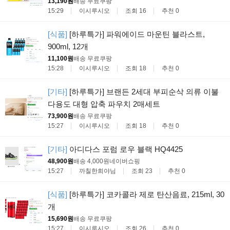
13,190원
배송 무료
쿠팡
15:29
이시루시오
조회 16
추천 0
[식품]
[하루특가] 파워에이드 마운틴 블라스트,
900ml, 12개
11,100원
배송 무료
쿠팡
15:28
이시루시오
조회 18
추천 0
[기타]
[하루특가] 브랜든 2세대 부피순삭 의류 이불
다용도 대형 압축 파우치 2매세트
73,900원
배송 무료
쿠팡
15:27
이시루시오
조회 18
추천 0
[기타]
아디다스 포럼 로우 블랙 HQ4425
48,900원
배송 4,000원
네이버쇼핑
15:27
까칠한희야님
조회 23
추천 0
[식품]
[하루특가] 코카콜라 제로 탄산음료, 215ml, 30
개
15,690원
배송 무료
쿠팡
15:27
이시루시오
조회 26
추천 0