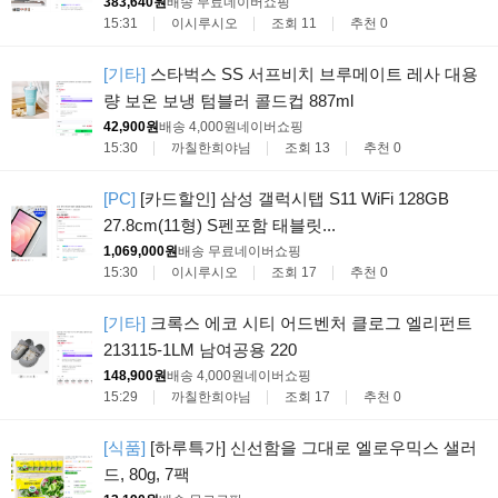
383,640원
배송 무료
네이버쇼핑
15:31
이시루시오
조회 11
추천 0
[기타]
스타벅스 SS 서프비치 브루메이트 레사 대용
량 보온 보냉 텀블러 콜드컵 887ml
42,900원
배송 4,000원
네이버쇼핑
15:30
까칠한희야님
조회 13
추천 0
[PC]
[카드할인] 삼성 갤럭시탭 S11 WiFi 128GB
27.8cm(11형) S펜포함 태블릿...
1,069,000원
배송 무료
네이버쇼핑
15:30
이시루시오
조회 17
추천 0
[기타]
크록스 에코 시티 어드벤처 클로그 엘리펀트
213115-1LM 남여공용 220
148,900원
배송 4,000원
네이버쇼핑
15:29
까칠한희야님
조회 17
추천 0
[식품]
[하루특가] 신선함을 그대로 엘로우믹스 샐러
드, 80g, 7팩