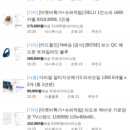
[기타]
[마켓비특가+슈퍼적립] DELU 1인소파 1665
카멜 8318.8008, 1인용
175,680원
배송 13,000원
네이버쇼핑
15:26
이시루시오
조회 20
추천 0
[기타]
[카드할인] N배송 [공식] [BOSE] 보스 QC 헤
드폰 트와일라잇 블루
288,800원
배송 무료
네이버쇼핑
15:25
이시루시오
조회 23
추천 0
[식품]
더리얼 알티지오메가3 피쉬오일 1350 6개월 x
2개 (총 1년분)
99,900원
배송 무료
네이버쇼핑
15:25
이름몰류
조회 21
추천 0
[기타]
[마켓비특가+슈퍼적립] 피도르 캐비넷 가로양
문 TV스탠드 1150590 115x400x60...
102,980원
배송 9,000원
네이버쇼핑
15:25
이시루시오
조회 22
추천 0