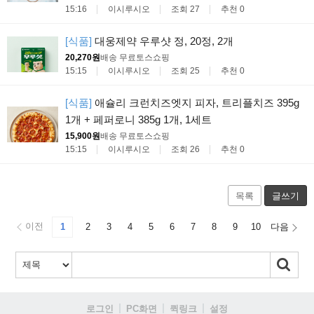
15:16
이시루시오
조회 27
추천 0
[식품]
대웅제약 우루샷 정, 20정, 2개
20,270원
배송 무료
토스쇼핑
15:15
이시루시오
조회 25
추천 0
[식품]
애슐리 크런치즈엣지 피자, 트리플치즈 395g
1개 + 페퍼로니 385g 1개, 1세트
15,900원
배송 무료
토스쇼핑
15:15
이시루시오
조회 26
추천 0
목록
글쓰기
이전
1
2
3
4
5
6
7
8
9
10
다음
로그인
PC화면
퀵링크
설정