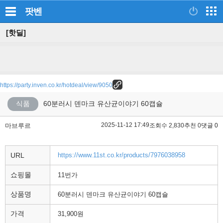
팟벤
[핫딜]
https://party.inven.co.kr/hotdeal/view/9050
식품
60분러시 덴마크 유산균이야기 60캡슐
2025-11-12 17:49
마브루르
조회수 2,830
추천 0
댓글 0
URL
https://www.11st.co.kr/products/7976038958
쇼핑몰
11번가
상품명
60분러시 덴마크 유산균이야기 60캡슐
가격
31,900원