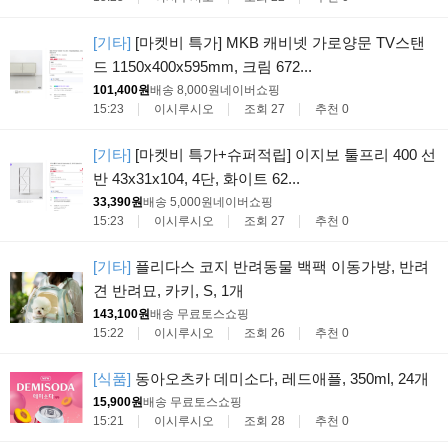
[기타]
[마켓비 특가] MKB 캐비넷 가로양문 TV스탠
드 1150x400x595mm, 크림 672...
101,400원
배송 8,000원
네이버쇼핑
15:23
이시루시오
조회 27
추천 0
[기타]
[마켓비 특가+슈퍼적립] 이지보 툴프리 400 선
반 43x31x104, 4단, 화이트 62...
33,390원
배송 5,000원
네이버쇼핑
15:23
이시루시오
조회 27
추천 0
[기타]
플리다스 코지 반려동물 백팩 이동가방, 반려
견 반려묘, 카키, S, 1개
143,100원
배송 무료
토스쇼핑
15:22
이시루시오
조회 26
추천 0
[식품]
동아오츠카 데미소다, 레드애플, 350ml, 24개
15,900원
배송 무료
토스쇼핑
15:21
이시루시오
조회 28
추천 0