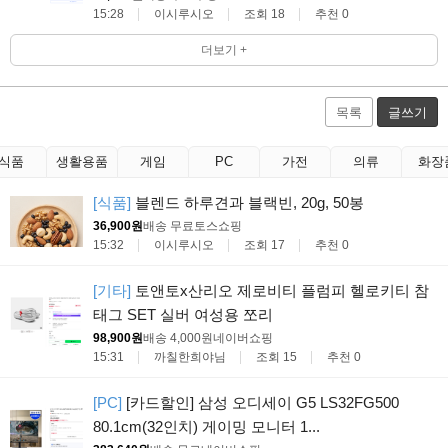
15:28
이시루시오
조회 18
추천 0
더보기 +
목록
글쓰기
식품
생활용품
게임
PC
가전
의류
화장
[식품]
블렌드 하루견과 블랙빈, 20g, 50봉
36,900원
배송 무료
토스쇼핑
15:32
이시루시오
조회 17
추천 0
[기타]
토앤토x산리오 제로비티 플럼피 헬로키티 참
태그 SET 실버 여성용 쪼리
98,900원
배송 4,000원
네이버쇼핑
15:31
까칠한희야님
조회 15
추천 0
[PC]
[카드할인] 삼성 오디세이 G5 LS32FG500
80.1cm(32인치) 게이밍 모니터 1...