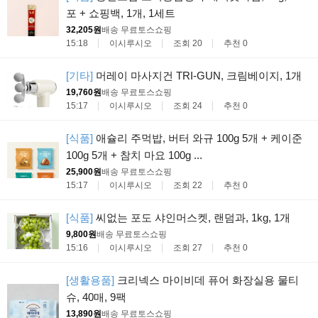
포 + 쇼핑백, 1개, 1세트
32,205원
배송 무료
토스쇼핑
15:18
이시루시오
조회 20
추천 0
[기타]
머레이 마사지건 TRI-GUN, 크림베이지, 1개
19,760원
배송 무료
토스쇼핑
15:17
이시루시오
조회 24
추천 0
[식품]
애슐리 주먹밥, 버터 와규 100g 5개 + 케이준
100g 5개 + 참치 마요 100g ...
25,900원
배송 무료
토스쇼핑
15:17
이시루시오
조회 22
추천 0
[식품]
씨없는 포도 샤인머스켓, 랜덤과, 1kg, 1개
9,800원
배송 무료
토스쇼핑
15:16
이시루시오
조회 27
추천 0
[생활용품]
크리넥스 마이비데 퓨어 화장실용 물티
슈, 40매, 9팩
13,890원
배송 무료
토스쇼핑