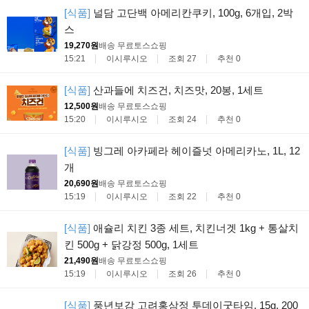
[식품]
널담 고단백 아메리칸쿠키, 100g, 6개입, 2박
스
19,270원
배송 무료
토스쇼핑
15:21
이시루시오
조회 27
추천 0
[식품]
산과들에 치즈건, 치즈맛, 20봉, 1세트
12,500원
배송 무료
토스쇼핑
15:20
이시루시오
조회 24
추천 0
[식품]
빙그레 아카페라 헤이즐넛 아메리카노, 1L, 12
개
20,690원
배송 무료
토스쇼핑
15:19
이시루시오
조회 22
추천 0
[식품]
애슐리 치킨 3종 세트, 치킨너겟 1kg + 통살치
킨 500g + 닭강정 500g, 1세트
21,490원
배송 무료
토스쇼핑
15:19
이시루시오
조회 26
추천 0
[식품]
풍년보감 고려홍삼정 투데이굿타임, 15g, 200