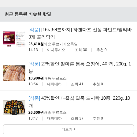
최근 등록된 비슷한 핫딜
[식품]
[16시59분까지] 하겐다즈 신상 파인트/멀티바
3개 골라담기
26,410원
배송 무료
카카오톡딜
14:13
이시루시오
조회 30
추천 0
[식품]
27%할인!잘마른 몸통 오징어, 4마리, 200g, 1
봉
10,900원
배송 무료
토스
13:54
대하대하
조회 41
추천 0
[식품]
40%할인!다즐샵 일품 도시락 10종, 220g, 10
개
26,600원
배송 무료
토스
13:47
대하대하
조회 37
추천 0
더보기 +