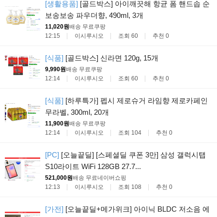
[생활용품]
[골드박스] 아이깨끗해 항균 폼 핸드솝 순
보송보송 파우더향, 490ml, 3개
11,020원
배송 무료
쿠팡
12:15
이시루시오
조회 60
추천 0
[식품]
[골드박스] 신라면 120g, 15개
9,990원
배송 무료
쿠팡
12:14
이시루시오
조회 60
추천 0
[식품]
[하루특가] 펩시 제로슈거 라임향 제로카페인
무라벨, 300ml, 20개
11,900원
배송 무료
쿠팡
12:14
이시루시오
조회 104
추천 0
[PC]
[오늘끝딜] [스페셜딜 쿠폰 3만] 삼성 갤럭시탭
S10라이트 WiFi 128GB 27.7...
521,000원
배송 무료
네이버쇼핑
12:13
이시루시오
조회 108
추천 0
[가전]
[오늘끝딜+메가위크] 아이닉 BLDC 저소음 에