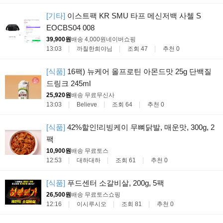
[기타]
이스트팩 KR SMU 타프 메신저백 사첼 S
EOCBS04 008
39,900원
배송 4,000원
네이버쇼핑
13:03
까칠한희야님
조회 47
추천 0
[식품]
16팩) 뉴케어 올프로틴 아몬드맛 25g 단백질
드링크 245ml
25,920원
배송 무료
무신사
13:03
Believe
조회 64
추천 0
[식품]
42%할인!리빙케이 무뼈닭발, 매운맛, 300g, 2
팩
10,900원
배송 무료
토스
12:53
대하대하
조회 61
추천 0
[식품]
푸드센터 소갈비살, 200g, 5팩
26,500원
배송 무료
토스쇼핑
12:16
이시루시오
조회 81
추천 0