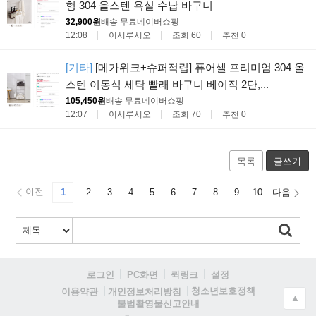
형 304 올스텐 욕실 수납 바구니
32,900원
배송 무료
네이버쇼핑
12:08
이시루시오
조회 60
추천 0
[기타]
[메가위크+슈퍼적립] 퓨어셀 프리미엄 304 올
스텐 이동식 세탁 빨래 바구니 베이직 2단,...
105,450원
배송 무료
네이버쇼핑
12:07
이시루시오
조회 70
추천 0
목록
글쓰기
이전
1
2
3
4
5
6
7
8
9
10
다음
로그인
PC화면
퀵링크
설정
청소년보호정책
이용약관
개인정보처리방침
▲
불법촬영물신고안내