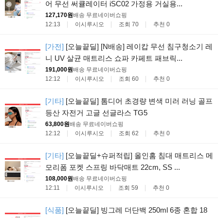
어 무선 써큘레이터 iSC02 가정용 거실용...
127,170원
배송 무료
네이버쇼핑
12:13
이시루시오
조회 70
추천 0
[가전]
[오늘끝딜] [N배송] 레이캅 무선 침구청소기 레
니 UV 살균 매트리스 쇼파 카페트 패브릭...
191,000원
배송 무료
네이버쇼핑
12:12
이시루시오
조회 60
추천 0
[기타]
[오늘끝딜] 톰디어 초경량 변색 미러 러닝 골프
등산 자전거 고글 선글라스 TG5
63,800원
배송 무료
네이버쇼핑
12:12
이시루시오
조회 62
추천 0
[기타]
[오늘끝딜+슈퍼적립] 올인홈 침대 매트리스 메
모리폼 포켓 스프링 바닥매트 22cm, SS ...
108,000원
배송 무료
네이버쇼핑
12:11
이시루시오
조회 59
추천 0
[식품]
[오늘끝딜] 빙그레 더단백 250ml 6종 혼합 18