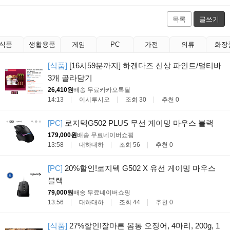
목록
글쓰기
식품
생활용품
게임
PC
가전
의류
화장
[식품]
[16시59분까지] 하겐다즈 신상 파인트/멀티바
3개 골라담기
26,410원
배송 무료
카카오톡딜
14:13
이시루시오
조회 30
추천 0
[PC]
로지텍G502 PLUS 무선 게이밍 마우스 블랙
179,000원
배송 무료
네이버쇼핑
13:58
대하대하
조회 56
추천 0
[PC]
20%할인!로지텍 G502 X 유선 게이밍 마우스
블랙
79,000원
배송 무료
네이버쇼핑
13:56
대하대하
조회 44
추천 0
[식품]
27%할인!잘마른 몸통 오징어, 4마리, 200g, 1