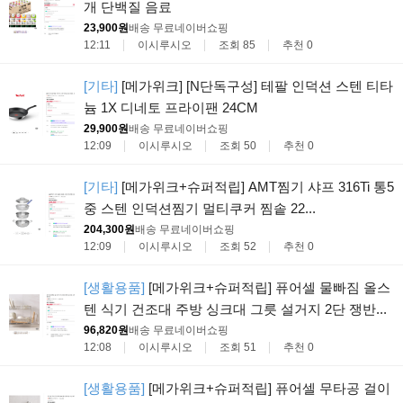
개 단백질 음료
23,900원
배송 무료
네이버쇼핑
12:11
이시루시오
조회 85
추천 0
[기타]
[메가위크] [N단독구성] 테팔 인덕션 스텐 티타
늄 1X 디네토 프라이팬 24CM
29,900원
배송 무료
네이버쇼핑
12:09
이시루시오
조회 50
추천 0
[기타]
[메가위크+슈퍼적립] AMT찜기 샤프 316Ti 통5
중 스텐 인덕션찜기 멀티쿠커 찜솥 22...
204,300원
배송 무료
네이버쇼핑
12:09
이시루시오
조회 52
추천 0
[생활용품]
[메가위크+슈퍼적립] 퓨어셀 물빠짐 올스
텐 식기 건조대 주방 싱크대 그릇 설거지 2단 쟁반...
96,820원
배송 무료
네이버쇼핑
12:08
이시루시오
조회 51
추천 0
[생활용품]
[메가위크+슈퍼적립] 퓨어셀 무타공 걸이