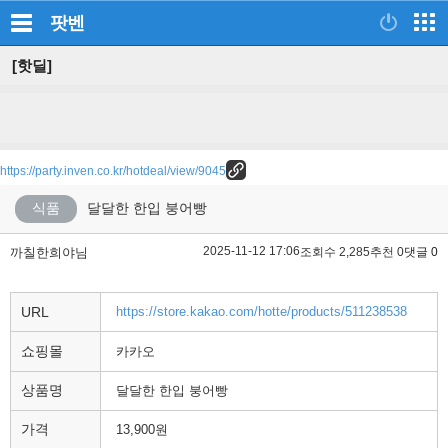
팟벤
[핫딜]
https://party.inven.co.kr/hotdeal/view/9045
식품
달달한 한입 붕어빵
2025-11-12 17:06
까칠한희야님
조회수 2,285
추천 0
댓글 0
URL
https://store.kakao.com/hotte/products/511238538
쇼핑몰
카카오
상품명
달달한 한입 붕어빵
가격
13,900원