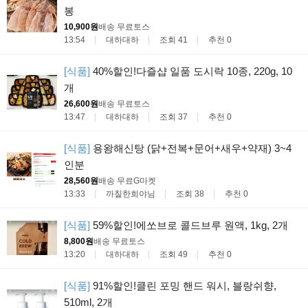
봉
10,900원
배송 무료
토스
13:54
대하대하
조회 41
추천 0
[식품]
40%할인!다즐샵 일품 도시락 10종, 220g, 10
개
26,600원
배송 무료
토스
13:47
대하대하
조회 37
추천 0
[식품]
용왕해신탕 (닭+전복+문어+새우+약재) 3~4
인분
28,560원
배송 무료
G마켓
13:33
까칠한희야님
조회 38
추천 0
[식품]
59%할인!에쏘브로 콜드브루 원액, 1kg, 2개
8,800원
배송 무료
토스
13:20
대하대하
조회 49
추천 0
[식품]
91%할인!클린 포밍 핸드 워시, 블랑쉬향,
510ml, 2개