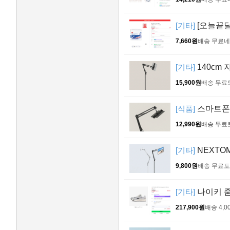
[기타]
[오늘끝딜]
7,660원
배송 무료
네
[기타]
140cm
15,900원
배송 무료
[식품]
스마트폰 
12,990원
배송 무료
[기타]
NEXTOM
9,800원
배송 무료
토
[기타]
나이키 줌 
217,900원
배송 4,0