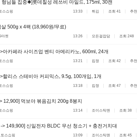
 형님들 집중✱]롯데칠성 레쓰비 마일드, 175ml, 30캔
토스쇼핑
13:33
튀김
조회 41
추천
 500g x 4팩 (18,960원/무료)
G마켓
13:26
모든걸잡담
조회 248
>아카페라 사이즈업 벤티 아메리카노, 600ml, 24개
토스쇼핑
13:21
킴졍
조회 42
추천
할리스 스테비아 커피믹스, 9.5g, 100개입, 1개
토스쇼핑
13:18
킴졍
조회 47
추천
 -> 12,900] 먹보야 볶음김치 200g 8봉지
토스쇼핑
13:14
조이스틱맨
조회 38
00 -> 149,900] 신일전자 BLDC 무선 청소기 + 충전거치대
료
토스쇼핑
13:09
조이스틱맨
조회 45