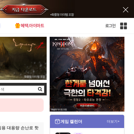
혜택.아이마트
로그인
인
벤
전
체
사
이
트
맵
검
색
게임 캘린더
더보기+
캠핑용 대용량 손난로 핫