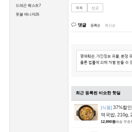
드래곤 퀘스트7
목록
신고
풋볼 매니저26
댓글
등록순
|
최신순
최근 등록된 비슷한 핫딜
[식품]
37%할인>
역국밥, 210g, 
12,990원
배송 무료