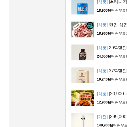
[식품]
[✱리니지
18,900원
배송 무료
[식품]
한입 삼겹살
18,960원
배송 무료
[식품]
29%할인
24,650원
배송 무료
[식품]
37%할인>
19,240원
배송 무료
[식품]
[20,900
12,900원
배송 무료
[가전]
[399,0
149,900원
배송 무