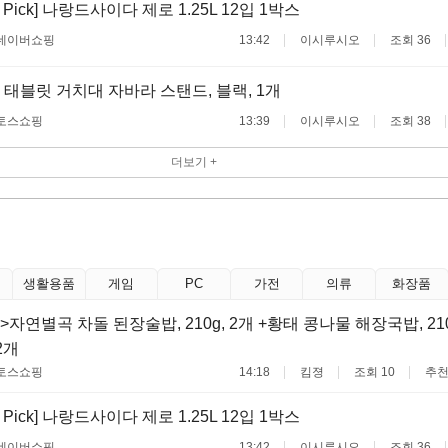
 Pick] 나랑드사이다 제로 1.25L 12입 1박스
네이버쇼핑
13:42
이시루시오
조회 36
태블릿 거치대 자바라 스탠드, 블랙, 1개
토스쇼핑
13:39
이시루시오
조회 38
더보기 +
생활용품
게임
PC
가전
의류
화장품
자연별곡 차돌 된장술밥, 210g, 2개 +황태 콩나물 해장국밥, 210
2개
토스쇼핑
14:18
킴졍
조회 10
추천
 Pick] 나랑드사이다 제로 1.25L 12입 1박스
네이버쇼핑
13:42
이시루시오
조회 36