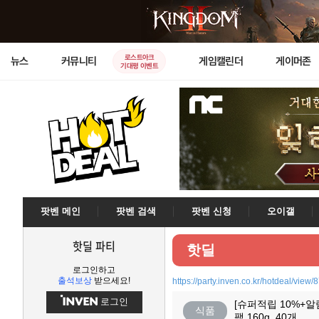
로스트아크
뉴스
커뮤니티
게임캘린더
게이머존
기대평 이벤트
팟벤 메인
팟벤 검색
팟벤 신청
오이갤
핫딜 파티
핫딜
로그인하고
출석보상
받으세요!
https://party.inven.co.kr/hotdeal/view/
로그인
[슈퍼적립 10%+알
식품
팩 160g, 40개