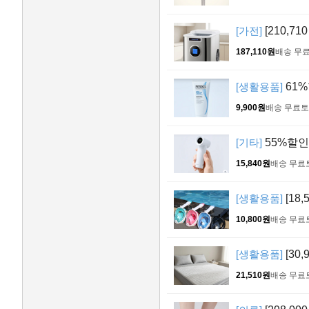
[가전]
[210,71
187,110원
배송 무
[생활용품]
61%
9,900원
배송 무료
토
[기타]
55%할인!
15,840원
배송 무료
[생활용품]
[18
10,800원
배송 무료
[생활용품]
[30
21,510원
배송 무료