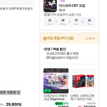
모집
아스오라 CBT 모집
조회수 2,087
추천 0
댓글 0
08.19
참가자 모집까지 남은 기간
12
18
37
11
Days
Hours
Min
Sec
게임 핫딜 (PC/스팀)
스토어+
문명 7 특별 할인!
조선&고려 DLC 출시 예정
50%할인&추가 적립까지!
귀무자: 검의 길 예약 판매 중!
10% 할인과
인벤게임즈 8월 특별 할인!
드래곤소드: 어웨이크닝 입점!
비스트 오브 리인카네이션 정식 출시!
커세어 코브 출시 기념 할인!
더 렐릭 퍼스트 가디언 정식 출시
베데스다 40주년 기념 할인 중!
마블 투혼 파이팅 소울즈 예약 판매 중!
캡콤 프렌차이즈 할인 진행 중!
캡콤 일부 상품 상시 할인
스타워즈 은하계 레이서
로블록스 기프트 카드 공식 입점
이니&베니 혜택까지!
인기 퍼블리셔 모음!
스팀으로 만나는 드래곤소드!
게임프릭 신작 IP
해적'섬'을 발전시키자!
설화x하드코어 액션!
베데스다의 명작들을
마블 히어로 총 출동&화려한 격투!
몬헌, 바하 등 인기 IP를
몬헌 와일즈 & 드래곤즈 도그마2
인벤게임즈에서 10% 추가 적립
Robux를 가장 안전하고
최대 90% 할인가를 만나보세요!
네이버혜택과 함께 만나보세요!
네이버 혜택가와 함께 예약하세요!
할인&네이버혜택으로 만나보세요!
네이버페이 혜택과 만나보세요!
40주년 프로모션으로 만나보세요!
네이버 포인트 혜택까지!
할인가에 만나보세요!
일부 에디션 상시 할인!
혜택으로 예약 판매 중
편안하게 충전하세요
드래곤소드 어웨이
닌텐도 스위치 2 본
크닝 DragonSword A
체 + 마리오 카트 월
wakening
드
10%
746,000