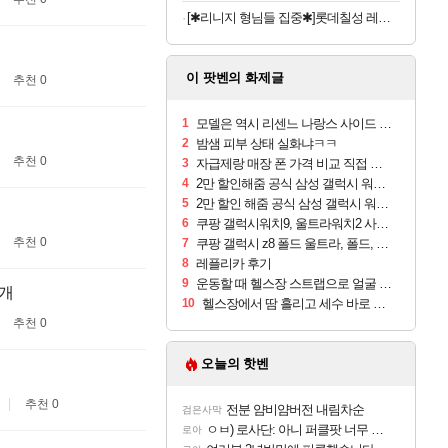
[✱리니지 형님들 집중✱]롯데칠성 레쓰비 마일드, 175ml, 30캔
이 팟벤의 화제글
추천 0
1
모델은 역시 리센느 나랑스 사이드 1.25L 1박스
2
밤샘 피부 상태 실화냐ㅋㅋ
추천 0
3
자급제랑 매장 폰 가격 비교 직접 안가도 되네요
4
2만 할인해줌 공식 삼성 갤럭시 워치9 크림, 40mm, 블루투스
5
2만 할인 해줌 공식 삼성 갤럭시 워치9 실버, 44mm, 블루투스
6
쿠팡 갤럭시워치9, 울트라워치2 사전구매 혜택 받아보세요
추천 0
7
쿠팡 갤럭시 z8 폴드 울트라, 폴드, 플립 사전예약
8
레플리카 후기
9
운동할 때 헬스장 스트랩으로 얼굴 만졌다가 볼 뒤집어짐
1개
10
헬스장에서 땀 흘리고 세수 바로 안 하면 트러블 나냐?
추천 0
오늘의 핫벤
추천 0
전분 얌비얌버전 내림차순
검은사막
ㅇㅂ) 로사단: 아니 퍼클팟 너무 심하네 예의가 없어(?)
로아