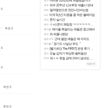
여러분 2년반만에 퍼클했습니다
로아
와우 22주년 신브루토 재출시 반대
와우
 0
딸깍몇번으로 천만나인버는법
SOL
이게 5년간 티원을 좀 먹은 플레이임
LoL
쫀지 실시간
로아
ㅇㅂ) 쫀지 채팅창 ㅋㅋㅋㅋㅋㅋㅋㅋㅋㅋㅋ
로아
추천 0
메이플 렉걸리는 애들은 참고해라
메이플
와 퍼클나왔당
로아
근데 펄없 얘들은 왜 아직도
검은사막
“ 경기도 사실상 부도. ”
메이플
 0
[벨가르딘 The FIRST] 운영 후기 + 1~3위 공대 축하 Ai짤
로아
오늘 갑자기 떡상한 팔찌옵션
로아
와ㅅㅂ 현질 금액 1억이 넘네요..다들 꼭 해보십셔ㅁㅊ
FCO
더보기+
 0
추천 0
추천 0