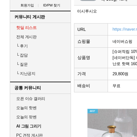
회원가입
ID/PW 찾기
이시루시오
커뮤니티 게시판
핫딜 리스트
URL
https://nav
전체 게시판
쇼핑몰
네이버쇼핑
└
후기
[슈퍼적립 10
└
잡담
상품명
[네이버단독]
난로 핫팩 160
└
질문
가격
└
지난공지
29,800원
배송비
무료
공통 커뮤니티
오픈 이슈 갤러리
오늘의 핫벤
오늘의 팟벤
AI 그림 그리기
PC 견적 게시판