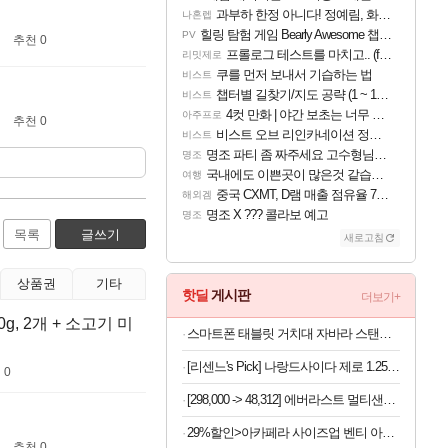
과부하 한정 아니다! 정예림, 화속성 서포터 세대 교체
나혼렙
힐링 탐험 게임 Bearly Awesome 챕터 1 트레일러
PV
추천 0
프롤로그 테스트를 마치고.. (feat. 리아)
리밋제로
쿠를 먼저 보내서 기습하는 법
비스트
챕터별 길찾기/지도 공략 (1 ~ 12장)
비스트
4컷 만화 | 야간 보초는 너무 힘들어
아주프로
추천 0
비스트 오브 리인카네이션 정보/공략글 모음
비스트
명조 파티 좀 짜주세요 고수형님들…
명조
국내에도 이쁜곳이 많은것 같습니다
여행
중국 CXMT, D램 매출 점유율 7%…글로벌 4위로 부상
해외겜
명조 X ??? 콜라보 예고
명조
목록
글쓰기
새로고침
상품권
기타
핫딜
게시판
더보기+
g, 2개 + 소고기 미
스마트폰 태블릿 거치대 자바라 스탠드, 블랙, 1개
[리센느's Pick] 나랑드사이다 제로 1.25L 12입 1박스
 0
[298,000 -> 48,312] 에버라스트 멀티샌들 아쿠아슈즈 230mm
29%할인>아카페라 사이즈업 벤티 아메리카노, 600ml, 24개
추천 0