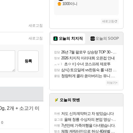
1000이니
새로고침
새로고침
새로고침
오늘의 치지직
오늘의 SOOP
26년 7월 팔로우 상승량 TOP 30 - 월간 치지직
잡담
2026 치지직 이리대회 오픈컵 안내
정보
등록
초ㅇㅎ) 수녀 코스프레 제로투
ㅗㅜㅑ
삼식) 토요일에 vs한동숙 롤 내전 예정
잡담
청량하게 콜라 쏟아버리는 유니 ㅋㅋㅋ
클립
더보기+
오늘의 팟벤
g, 2개 + 소고기 미
저도 신차계약하고 차 받았습니다
차벤
올해 청룡 수상자의 본업 영상 - 스테이씨 윤
걸그룹
 0
7년만에 가족여행을 다녀왔습니다.
여행
체험 캐릭터만으로 허상 40레벨 하이와티아 5분 컷!｜에이메스·린네·모니에 명함
명조