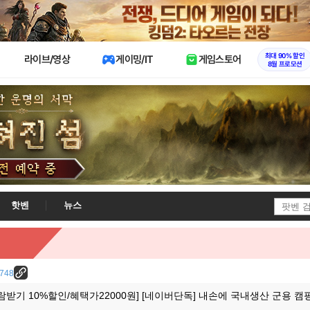
X
최대 90% 할인
라이브/영상
게이밍/IT
게임스토어
8월 프로모션
핫벤
뉴스
8748
람받기 10%할인/혜택가22000원] [네이버단독] 내손에 국내생산 군용 