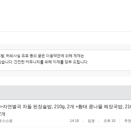
자연별곡 차돌 된장술밥, 210g, 2개 +황태 콩나물 해장국밥, 210
2개
토스쇼핑
14:18
킴졍
조회 10
추천