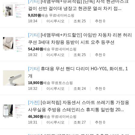
[기타]
[네맴무배+슈퍼적립] [단독] 자석 현관마스크
걸이 선반 걸이대 냉장고 현관문 열쇠 차키 접...
9,020원
배송 무료
네이버쇼핑
18:34
이시루시오
조회 25
추천 0
[기타]
[네맴무배+카드할인] 아임반 자동차 리본 허리
쿠션 3세대 차량용 등받이 시트 요추 등쿠션
54,240원
배송 무료
네이버쇼핑
18:32
이시루시오
조회 25
추천 0
[기타]
휴대용 무선 핸디 다리미 HG-Y01, 화이트, 1
개
18,900원
배송 무료
토스쇼핑
18:32
이시루시오
조회 24
추천 0
[가전]
[슈퍼적립] 자동센서 스마트 쓰레기통 가정용
사무실용 주방용 스테인리스 휴지통 일반형 20...
46,360원
배송 무료
네이버쇼핑
18:31
이시루시오
조회 27
추천 0