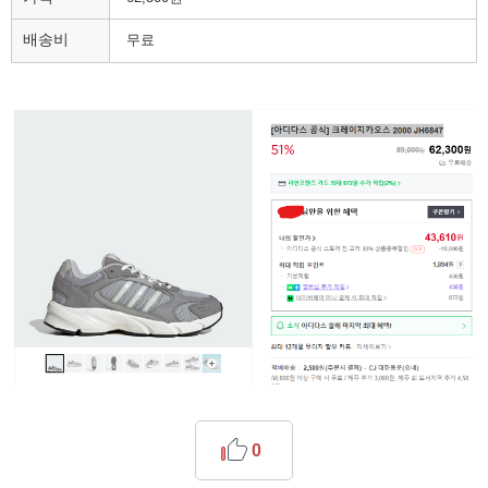
배송비
무료
0