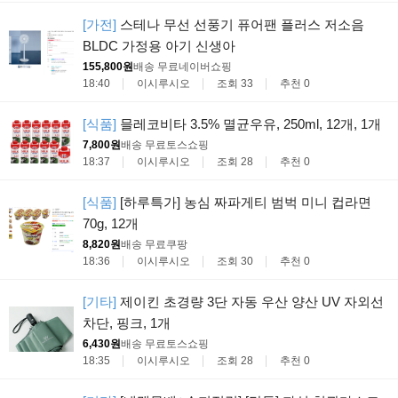
[가전]
스테나 무선 선풍기 퓨어팬 플러스 저소음
BLDC 가정용 아기 신생아
155,800원
배송 무료
네이버쇼핑
18:40
이시루시오
조회 33
추천 0
[식품]
믈레코비타 3.5% 멸균우유, 250ml, 12개, 1개
7,800원
배송 무료
토스쇼핑
18:37
이시루시오
조회 28
추천 0
[식품]
[하루특가] 농심 짜파게티 범벅 미니 컵라면
70g, 12개
8,820원
배송 무료
쿠팡
18:36
이시루시오
조회 30
추천 0
[기타]
제이킨 초경량 3단 자동 우산 양산 UV 자외선
차단, 핑크, 1개
6,430원
배송 무료
토스쇼핑
18:35
이시루시오
조회 28
추천 0