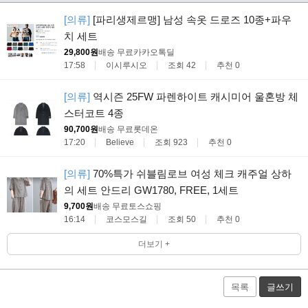
[의류]
[파리생제르맹] 남성 속옷 드로즈 10종+파우
치 세트
29,800원
배송 무료
카카오톡딜
17:58
이시루시오
조회 42
추천 0
[의류]
역시즌 25FW 파렌하이트 캐시미어 울혼방 체
스터코트 4종
90,700원
배송 무료
롯데온
17:20
Believe
조회 923
추천 0
[의류]
70%특가 쉬블림로브 여성 체크 캐주얼 상하
의 세트 안드리 GW1780, FREE, 1세트
9,700원
배송 무료
토스쇼핑
16:14
코스모스길
조회 50
추천 0
더보기 +
목록
글쓰기