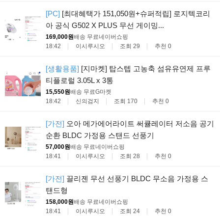
[PC]
[최대혜택가 151,050원+슈퍼적립] 로지텍코리
아 공식 G502 X PLUS 무선 게이밍...
169,000원
배송 무료
네이버쇼핑
18:42
이시루시오
조회 29
추천 0
[생활용품]
[지마켓] 탑스텝 고농축 섬유유연제 프루
티플로럴 3.05L x 3통
15,550원
배송 무료
G마켓
18:42
신의검지
조회 170
추천 0
[가전]
오아 메가에어라이트 써큘레이터 저소음 공기
순환 BLDC 가정용 스탠드 선풍기
57,000원
배송 무료
네이버쇼핑
18:41
이시루시오
조회 28
추천 0
[가전]
끌리젠 무선 선풍기 BLDC 무소음 가정용 스
탠드형
158,000원
배송 무료
네이버쇼핑
18:41
이시루시오
조회 24
추천 0