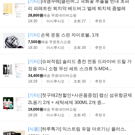
[기타]
[네맴무배]클린버그 국화꽃 추출물 빈대 초파
리 피레트린 퇴치약 베드버그 벌레 퇴치제 좀벌레
28,800원
배송 무료
네이버쇼핑
18:30
이시루시오
조회 27
추천 0
[기타]
손목 운동 스핀 자이로볼, 1개
7,500원
배송 무료
토스쇼핑
18:30
이시루시오
조회 30
추천 0
[기타]
[슈퍼적립] 솔리드 충전 전동 드라이버 드릴 가
정용 미니 소형 무선 세트 스크류 S-MD4...
34,400원
배송 무료
네이버쇼핑
18:29
이시루시오
조회 30
추천 0
[기타]
[첫구매2천할인+사은품증정] 랩신 섬유항균제
2L용기 2개 + 세탁세제 300ML 2개 증...
19,000원
배송 무료
네이버쇼핑
18:28
이시루시오
조회 45
추천 0
[식품]
[하루특가] 익스트림 듀얼 아르기닌 플러스,