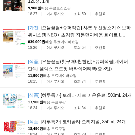
120정, 1개
9,900원
배송 무료
토스쇼핑
18:27
이시루시오
조회 50
추천 0
[가전]
[오늘끝딜+슈퍼적립] 샤크 무선청소기 에보파
워시스템 NEO+ 초경량 자동먼지비움 화이트 L...
839,000원
배송 무료
네이버쇼핑
18:26
이시루시오
조회 54
추천 0
[식품]
[오늘끝딜(첫구매6천할인)+슈퍼적립[네이버
단독] 셀렉스 프로핏 버라이어티팩(총 8입)
11,900원
배송 무료
네이버쇼핑
18:25
이시루시오
조회 74
추천 0
[식품]
[하루특가] 토레타 제로 이온음료, 500ml, 24개
13,900원
배송 무료
쿠팡
18:24
이시루시오
조회 34
추천 0
[식품]
[하루특가] 코카콜라 오리지널, 350ml, 24개
18,490원
배송 무료
쿠팡
18:24
이시루시오
조회 28
추천 0