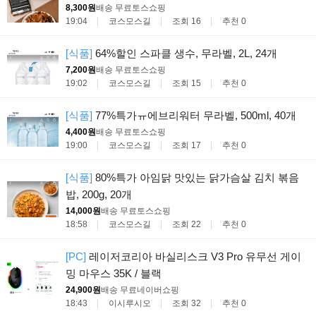
8,300원
배송 무료
토스쇼핑
19:04
코스모스길
조회 16
추천 0
[식품]
64%할인 스파클 생수, 무라벨, 2L, 24개
7,200원
배송 무료
토스쇼핑
19:02
코스모스길
조회 15
추천 0
[식품]
77%특가ㅠ에브리워터 무라벨, 500ml, 40개
4,400원
배송 무료
토스쇼핑
19:00
코스모스길
조회 17
추천 0
[식품]
80%특가 아임닭 맛있는 닭가슴살 김치 볶음
밥, 200g, 20개
14,000원
배송 무료
토스쇼핑
18:58
코스모스길
조회 22
추천 0
[PC]
레이저코리아 바실리스크 V3 Pro 유무선 게이
밍 마우스 35K / 블랙
24,900원
배송 무료
네이버쇼핑
18:43
이시루시오
조회 32
추천 0