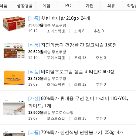
식품
생활용품
게임
PC
가전
의류
화장
[식품]
햇반 백미밥 210g x 24개
25,060원
배송 무료
쿠팡
19:12
조이스틱맨
조회 8
추천 0
[식품]
자연의품격 건강한 간 밀크씨슬 150정
20,520원
배송 무료
쿠팡
19:10
조이스틱맨
조회 13
추천 0
[식품]
바이탈프로그램 정품 비타민C 600정
28,430원
배송 무료
쿠팡
19:09
조이스틱맨
조회 12
추천 0
[가전]
80%특가 휴대용 무선 핸디 다리미 HG-Y01,
화이트, 1개
18,900원
배송 무료
토스쇼핑
19:07
코스모스길
조회 13
추천 0
[식품]
79%특가 랜선식당 연탄불고기, 250g, 4개