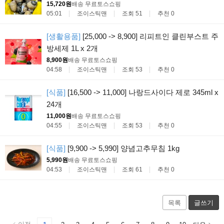
15,720원
배송 무료
토스쇼핑
05:01
조이스틱맨
조회 51
추천 0
[생활용품]
[25,000 -> 8,900] 리피트인 클린부스트 주
방세제 1L x 2개
8,900원
배송 무료
토스쇼핑
04:58
조이스틱맨
조회 53
추천 0
[식품]
[16,500 -> 11,000] 나랑드사이다 제로 345ml x
24개
11,000원
배송 무료
토스쇼핑
04:55
조이스틱맨
조회 53
추천 0
[식품]
[9,900 -> 5,990] 양념고추무침 1kg
5,990원
배송 무료
토스쇼핑
04:53
조이스틱맨
조회 61
추천 0
목록
글쓰기