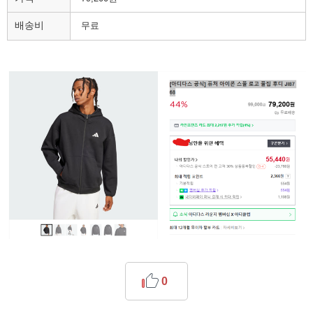
배송비
무료
0