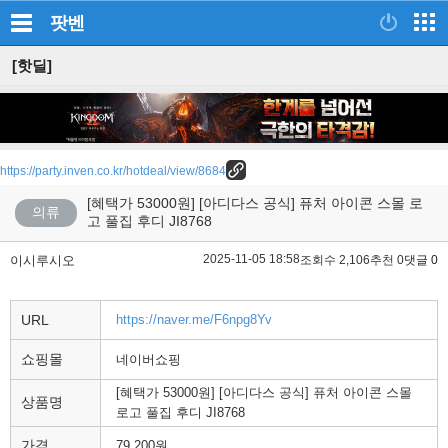
팟벤
[핫딜]
https://party.inven.co.kr/hotdeal/view/8684
[혜택가 53000원] [아디다스 공식] 퓨처 아이콘 스몰 로
의류
고 풀집 후디 JI8768
2025-11-05 18:58
이시루시오
조회수 2,106
추천 0
댓글 0
URL
https://naver.me/F6npg8Yv
쇼핑몰
네이버쇼핑
[혜택가 53000원] [아디다스 공식] 퓨처 아이콘 스몰
상품명
로고 풀집 후디 JI8768
가격
79,200원