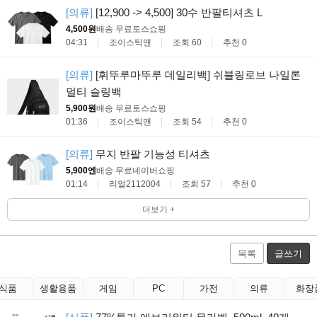
[의류]
[12,900 -> 4,500] 30수 반팔티셔츠 L
4,500원
배송 무료
토스쇼핑
04:31
조이스틱맨
조회 60
추천 0
[의류]
[휘뚜루마뚜루 데일리백] 쉬블링로브 나일론
멀티 슬링백
5,900원
배송 무료
토스쇼핑
01:36
조이스틱맨
조회 54
추천 0
[의류]
무지 반팔 기능성 티셔츠
5,900엔
배송 무료
네이버쇼핑
01:14
리얼2112004
조회 57
추천 0
더보기 +
목록
글쓰기
식품
생활용품
게임
PC
가전
의류
화장