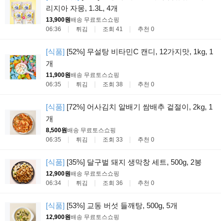
리지아 자몽, 1.3L, 4개
13,900원
배송 무료
토스쇼핑
06:36
튀김
조회 41
추천 0
[식품]
[52%] 무설탕 비타민C 캔디, 12가지맛, 1kg, 1
개
11,900원
배송 무료
토스쇼핑
06:35
튀김
조회 38
추천 0
[식품]
[72%] 어사김치 알배기 쌈배추 겉절이, 2kg, 1
개
8,500원
배송 무료
토스쇼핑
06:35
튀김
조회 33
추천 0
[식품]
[35%] 달구벌 돼지 생막창 세트, 500g, 2봉
12,900원
배송 무료
토스쇼핑
06:34
튀김
조회 36
추천 0
[식품]
[53%] 교동 버섯 들깨탕, 500g, 5개
12,900원
배송 무료
토스쇼핑