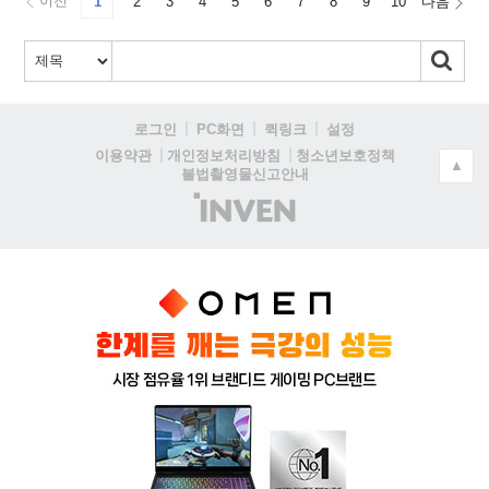
이전
1
2
3
4
5
6
7
8
9
10
다음
로그인
PC화면
퀵링크
설정
청소년보호정책
이용약관
개인정보처리방침
▲
불법촬영물신고안내
(주)
인
벤