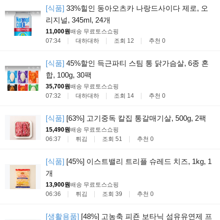
[식품]
33%힐인 동아오츠카 나랑드사이다 제로, 오
리지널, 345ml, 24개
11,000원
배송 무료
토스쇼핑
07:34
대하대하
조회 12
추천 0
[식품]
45%할인 득근파티 스팀 통 닭가슴살, 6종 혼
합, 100g, 30팩
35,700원
배송 무료
토스쇼핑
07:32
대하대하
조회 14
추천 0
[식품]
[63%] 고기중독 칼집 통갈매기살, 500g, 2팩
15,490원
배송 무료
토스쇼핑
06:37
튀김
조회 51
추천 0
[식품]
[45%] 이스트밸리 트리플 슈레드 치즈, 1kg, 1
개
13,900원
배송 무료
토스쇼핑
06:36
튀김
조회 39
추천 0
[생활용품]
[48%] 고농축 피죤 보타닉 섬유유연제 프