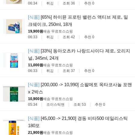
06:34
튀김
조회 36
추천 0
[식품]
[65%] 하이뮨 프로틴 밸런스 액티브 제로, 밀
크쉐이크, 250ml, 18개
19,900원
배송 무료
토스쇼핑
06:33
튀김
조회 42
추천 0
[식품]
[33%] 동아오츠카 나랑드사이다 제로, 오리지
널, 345ml, 24개
11,000원
배송 무료
토스쇼핑
06:33
튀김
조회 37
추천 0
[식품]
[200,000 -> 10,990] 소팔메토 옥타코사놀 포맨
x 2박스
10,900원
배송 무료
토스쇼핑
05:34
조이스틱맨
조회 53
추천 0
[식품]
[45,000 -> 21,900] 경동 비타500 데일리스틱
180포
21,900원
배송 무료
토스쇼핑