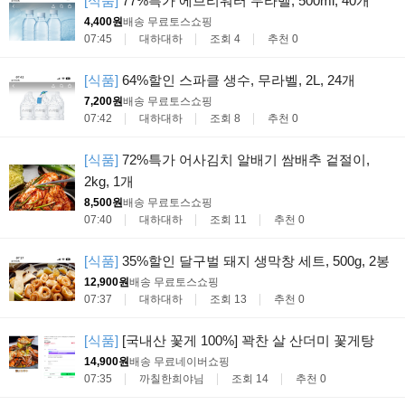
[식품]
77%특가 에브리워터 무라벨, 500ml, 40개
4,400원
배송 무료
토스쇼핑
07:45
대하대하
조회 4
추천 0
[식품]
64%할인 스파클 생수, 무라벨, 2L, 24개
7,200원
배송 무료
토스쇼핑
07:42
대하대하
조회 8
추천 0
[식품]
72%특가 어사김치 알배기 쌈배추 겉절이,
2kg, 1개
8,500원
배송 무료
토스쇼핑
07:40
대하대하
조회 11
추천 0
[식품]
35%할인 달구벌 돼지 생막창 세트, 500g, 2봉
12,900원
배송 무료
토스쇼핑
07:37
대하대하
조회 13
추천 0
[식품]
[국내산 꽃게 100%] 꽉찬 살 산더미 꽃게탕
14,900원
배송 무료
네이버쇼핑
07:35
까칠한희야님
조회 14
추천 0