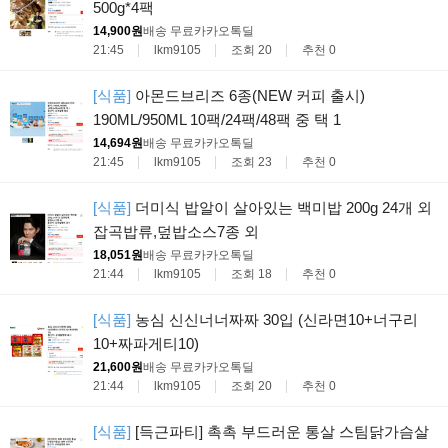
500g*4팩
14,900원
배송 무료
카카오톡딜
21:45
lkm9105
조회 20
추천 0
[식품]
아몬드브리즈 6종(NEW 커피 출시)
190ML/950ML 10팩/24팩/48팩 중 택 1
14,694원
배송 무료
카카오톡딜
21:45
lkm9105
조회 23
추천 0
[식품]
더미식 밥알이 살아있는 백미밥 200g 24개 외
잡곡밥류,덮밥소스7종 외
18,051원
배송 무료
카카오톡딜
21:44
lkm9105
조회 18
추천 0
[식품]
농심 신신너너짜짜 30입 (신라면10+너구리
10+짜파게티10)
21,600원
배송 무료
카카오톡딜
21:44
lkm9105
조회 20
추천 0
[식품]
[득근파티] 촉촉 부드러운 통살 스팀닭가슴살