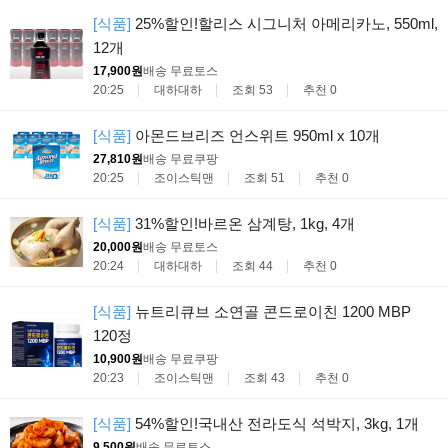
[식품]
25%할인!할리스 시그니처 아메리카노, 550ml,
12개
17,900원
배송 무료
토스
20:25
대하대하
조회 53
추천 0
[식품]
아몬드브리즈 언스위트 950ml x 10개
27,810원
배송 무료
쿠팡
20:25
조이스틱맨
조회 51
추천 0
[식품]
31%할인!바르온 삼계탕, 1kg, 4개
20,000원
배송 무료
토스
20:24
대하대하
조회 44
추천 0
[식품]
뉴트리큐브 소연골 콘드로이친 1200 MBP
120정
10,900원
배송 무료
쿠팡
20:23
조이스틱맨
조회 43
추천 0
[식품]
54%할인!국내산 전라도식 석박지, 3kg, 1개
9,500원
배송 무료
토스