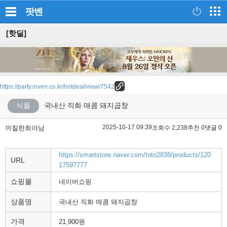
팟벤
[핫딜]
https://party.inven.co.kr/hotdeal/view/7542
식품
국내산 직화 매콤 돼지곱창
2025-10-17 09:39
까칠한희야님
조회수 2,238
추천 0
댓글 0
https://smartstore.naver.com/toto2838/products/120
URL
17597777
쇼핑몰
네이버쇼핑
상품명
국내산 직화 매콤 돼지곱창
가격
21,900원