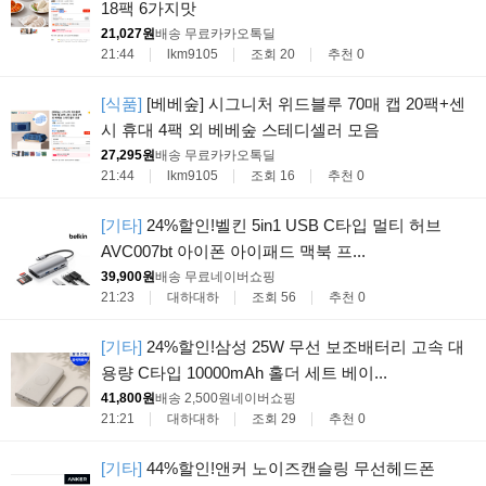
18팩 6가지맛
21,027원
배송 무료
카카오톡딜
21:44
lkm9105
조회 20
추천 0
[식품]
[베베숲] 시그니처 위드블루 70매 캡 20팩+센
시 휴대 4팩 외 베베숲 스테디셀러 모음
27,295원
배송 무료
카카오톡딜
21:44
lkm9105
조회 16
추천 0
[기타]
24%할인!벨킨 5in1 USB C타입 멀티 허브
AVC007bt 아이폰 아이패드 맥북 프...
39,900원
배송 무료
네이버쇼핑
21:23
대하대하
조회 56
추천 0
[기타]
24%할인!삼성 25W 무선 보조배터리 고속 대
용량 C타입 10000mAh 홀더 세트 베이...
41,800원
배송 2,500원
네이버쇼핑
21:21
대하대하
조회 29
추천 0
[기타]
44%할인!앤커 노이즈캔슬링 무선헤드폰