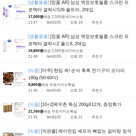
[생활용품]
[정품 AR] 삼성 액정보호필름 스크린 프
로텍터 갤럭시S26 울트라, 2매입
17,000원
배송 2,500원
네이버쇼핑
21:47
lkm9105
조회 19
추천 0
[생활용품]
[정품 AR] 삼성 액정보호필름 스크린 프
로텍터 갤럭시Z 폴드8, 2매입
19,800원
배송 2,500원
네이버쇼핑
21:46
lkm9105
조회 20
추천 0
[식품]
[더주] 한입 쏙! 순삭 촉촉 전기구이 오다리
180g (50-60미)
9,800원
배송 무료
카카오톡딜
21:46
lkm9105
조회 25
추천 0
[식품]
[10+2]목우촌 뚝심 200gX12개, 증정특가
21,760원
배송 무료
카카오톡딜
21:45
lkm9105
조회 22
추천 0
[식품]
[직판몰] 레이먼킴 셰프의 뼈없는 갈비탕 정석