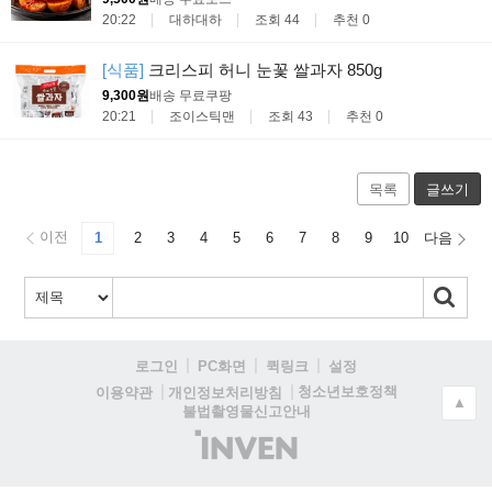
20:22
대하대하
조회 44
추천 0
[식품]
크리스피 허니 눈꽃 쌀과자 850g
9,300원
배송 무료
쿠팡
20:21
조이스틱맨
조회 43
추천 0
목록
글쓰기
이전
1
2
3
4
5
6
7
8
9
10
다음
로그인
PC화면
퀵링크
설정
청소년보호정책
이용약관
개인정보처리방침
▲
불법촬영물신고안내
(주)
인
벤