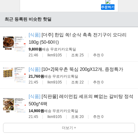
최근 등록된 비슷한 핫딜
[식품]
[더주] 한입 쏙! 순삭 촉촉 전기구이 오다리
180g (50-60미)
9,800원
배송 무료
카카오톡딜
21:46
lkm9105
조회 25
추천 0
[식품]
[10+2]목우촌 뚝심 200gX12개, 증정특가
21,760원
배송 무료
카카오톡딜
21:45
lkm9105
조회 22
추천 0
[식품]
[직판몰] 레이먼킴 셰프의 뼈없는 갈비탕 정석
500g*4팩
14,900원
배송 무료
카카오톡딜
21:45
lkm9105
조회 20
추천 0
더보기 +