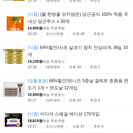
20:29
대하대하
조회 60
추천 0
[식품]
(물 한방울 섞지않은) 당근공식 100% 착즙 국
내산 당근주스 x 30개
24,900원
배송 무료
쿠팡
20:28
조이스틱맨
조회 48
추천 0
[식품]
64%할인!사조 살코기 참치 안심따개, 85g, 10
개
14,100원
배송 무료
토스
20:28
대하대하
조회 56
추천 0
[생활용품]
68%할인!위니즈 5중날 질레트 호환용 면
도기 1개 + 면도날 12개입
10,900원
배송 무료
토스
20:27
대하대하
조회 49
추천 0
[식품]
이디야 스페셜 에디션 170개입
18,810원
배송 무료
쿠팡
20:27
조이스틱맨
조회 47
추천 0