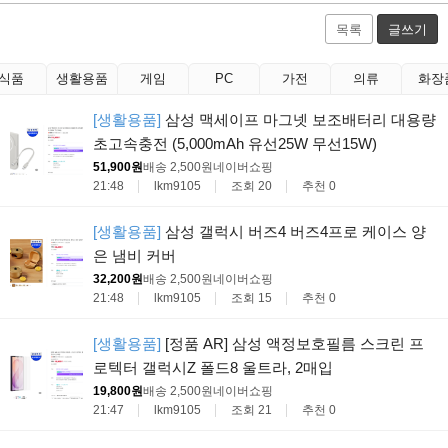
목록
글쓰기
식품
생활용품
게임
PC
가전
의류
화장
[생활용품]
삼성 맥세이프 마그넷 보조배터리 대용량
초고속충전 (5,000mAh 유선25W 무선15W)
51,900원
배송 2,500원
네이버쇼핑
21:48
lkm9105
조회 20
추천 0
[생활용품]
삼성 갤럭시 버즈4 버즈4프로 케이스 양
은 냄비 커버
32,200원
배송 2,500원
네이버쇼핑
21:48
lkm9105
조회 15
추천 0
[생활용품]
[정품 AR] 삼성 액정보호필름 스크린 프
로텍터 갤럭시Z 폴드8 울트라, 2매입
19,800원
배송 2,500원
네이버쇼핑
21:47
lkm9105
조회 21
추천 0