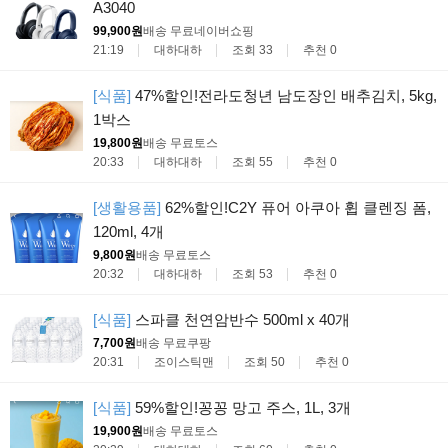
A3040
99,900원
배송 무료
네이버쇼핑
21:19
대하대하
조회 33
추천 0
[식품]
47%할인!전라도청년 남도장인 배추김치, 5kg,
1박스
19,800원
배송 무료
토스
20:33
대하대하
조회 55
추천 0
[생활용품]
62%할인!C2Y 퓨어 아쿠아 휩 클렌징 폼,
120ml, 4개
9,800원
배송 무료
토스
20:32
대하대하
조회 53
추천 0
[식품]
스파클 천연암반수 500ml x 40개
7,700원
배송 무료
쿠팡
20:31
조이스틱맨
조회 50
추천 0
[식품]
59%할인!꽁꽁 망고 주스, 1L, 3개
19,900원
배송 무료
토스