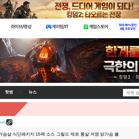
X
최대 90% 할인
라이브/영상
게이밍/IT
게임스토어
8월 프로모션
핫벤
뉴스
7445
닭가슴살 식단패키지 15팩 소스 그릴드 제로 통살 저염 닭가슴 볼