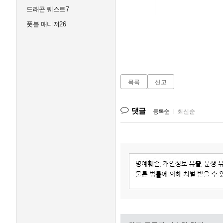
드래곤 퀘스트7
풋볼 매니저26
목록
신고
댓글
등록순
|
최신순