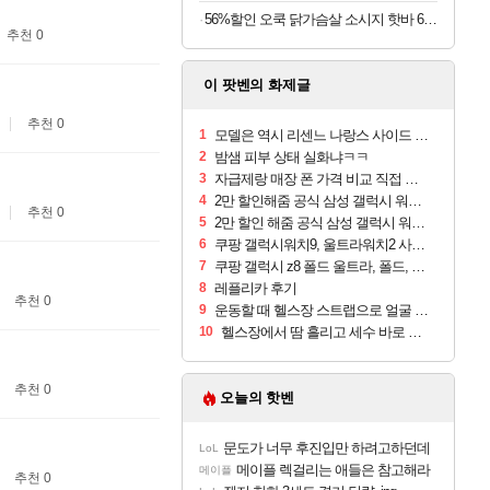
56%할인 오쿡 닭가슴살 소시지 핫바 6종, 70g, 12개
추천 0
이 팟벤의 화제글
추천 0
1
모델은 역시 리센느 나랑스 사이드 1.25L 1박스
2
밤샘 피부 상태 실화냐ㅋㅋ
3
자급제랑 매장 폰 가격 비교 직접 안가도 되네요
4
2만 할인해줌 공식 삼성 갤럭시 워치9 크림, 40mm, 블루투스
추천 0
5
2만 할인 해줌 공식 삼성 갤럭시 워치9 실버, 44mm, 블루투스
6
쿠팡 갤럭시워치9, 울트라워치2 사전구매 혜택 받아보세요
7
쿠팡 갤럭시 z8 폴드 울트라, 폴드, 플립 사전예약
8
레플리카 후기
추천 0
9
운동할 때 헬스장 스트랩으로 얼굴 만졌다가 볼 뒤집어짐
10
헬스장에서 땀 흘리고 세수 바로 안 하면 트러블 나냐?
추천 0
오늘의 핫벤
문도가 너무 후진입만 하려고하던데
LoL
메이플 렉걸리는 애들은 참고해라
메이플
추천 0