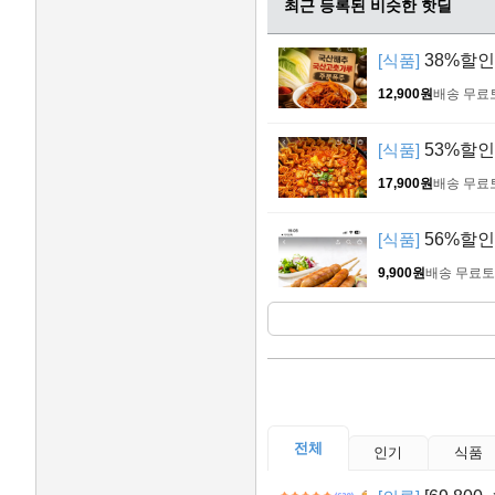
최근 등록된 비슷한 핫딜
[식품]
38%할인 
12,900원
배송 무료
[식품]
53%할인 
17,900원
배송 무료
[식품]
56%할인 
9,900원
배송 무료
토
전체
인기
식품