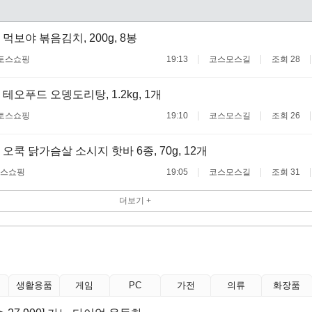
먹보야 볶음김치, 200g, 8봉
토스쇼핑
19:13
코스모스길
조회 28
테오푸드 오뎅도리탕, 1.2kg, 1개
토스쇼핑
19:10
코스모스길
조회 26
오쿡 닭가슴살 소시지 핫바 6종, 70g, 12개
스쇼핑
19:05
코스모스길
조회 31
더보기 +
생활용품
게임
PC
가전
의류
화장품