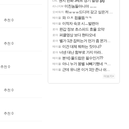
젠지 한화 3세트 경기 딜량..jpg
LoL
미친놈들아니야 ㅡㅡ
리니지M
하ㅠㅠㅠ드디어 갖고 싶은거 나왓어 ㅠㅠㅠㅠ
오버워치
와 ㅁㅊ 컴플뜸ㅋㅋ
메이플
추천 0
이적자 숙코 시ㅡ발련아
메이플
완갑 정보 초스피드 효율 요약
로아
퍼클영상 보다 현타오네
로아
벨가 1관 잡히는거 먼가 좀 몬가몬가네..
로아
추천 0
이건 대체 뭐하는 짓이냐?
메이플
너넨 대난 함부로 가지 마라..
로아
분석) 풀드랍은 필수인가??
메이플
아니 누가 몽벨 뇌빼기했네 ㅋㅋㅋㅋ
메이플
추천 0
근데 유니온 이거 1만 존나 쉬운거같은데
메이플
더보기+
추천 0
추천 0