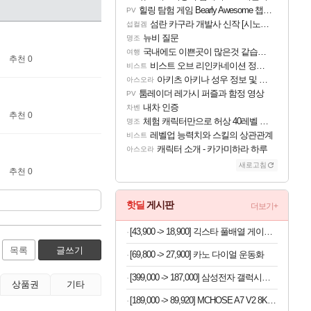
힐링 탐험 게임 Bearly Awesome 챕터 1 트레일러
PV
섬란 카구라 개발사 신작 [시노비 넥서스] 연내 출시 예정
섭컬겜
뉴비 질문
명조
국내에도 이쁜곳이 많은것 같습니다
여행
추천 0
비스트 오브 리인카네이션 정보/공략글 모음
비스트
아키츠 아키나 성우 정보 및 주요 필모
아스오라
툼레이더 레가시 퍼즐과 함정 영상
PV
내차 인증
차벤
추천 0
체험 캐릭터만으로 허상 40레벨 하이와티아 5분 컷!｜에이메스·린네·모니에 명함
명조
레벨업 능력치와 스킬의 상관관계
비스트
캐릭터 소개 - 카가미하라 하루
아스오라
새로고침
추천 0
핫딜
게시판
더보기+
[43,900 -> 18,900] 긱스타 풀배열 게이밍키보드 (재고7개)
목록
글쓰기
[69,800 -> 27,900] 카노 다이얼 운동화
[399,000 -> 187,000] 삼성전자 갤럭시탭 A8
상품권
기타
[189,000 -> 89,920] MCHOSE A7 V2 8K 초경량 마우스 국내정발