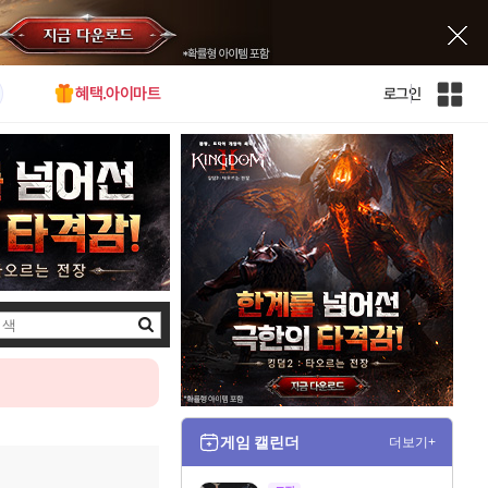
혜택.아이마트
로그인
인
벤
전
체
사
이
트
맵
검
색
게임 캘린더
더보기+