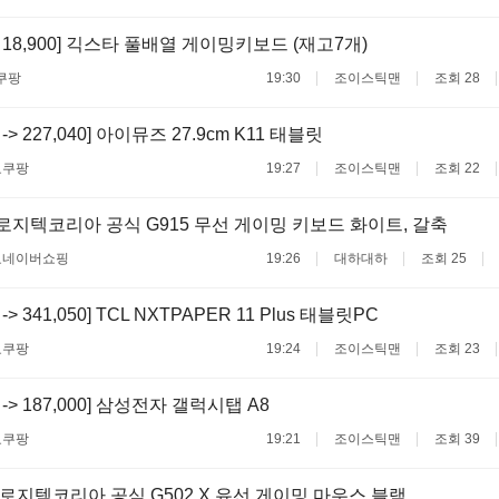
 -> 18,900] 긱스타 풀배열 게이밍키보드 (재고7개)
쿠팡
19:30
조이스틱맨
조회 28
0 -> 227,040] 아이뮤즈 27.9cm K11 태블릿
료
쿠팡
19:27
조이스틱맨
조회 22
로지텍코리아 공식 G915 무선 게이밍 키보드 화이트, 갈축
료
네이버쇼핑
19:26
대하대하
조회 25
0 -> 341,050] TCL NXTPAPER 11 Plus 태블릿PC
료
쿠팡
19:24
조이스틱맨
조회 23
0 -> 187,000] 삼성전자 갤럭시탭 A8
료
쿠팡
19:21
조이스틱맨
조회 39
 로지텍코리아 공식 G502 X 유선 게이밍 마우스 블랙