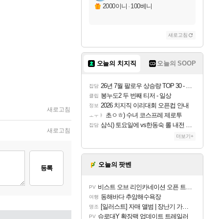
2000이니
·
100베니
새로고침
오늘의 치지직
오늘의 SOOP
26년 7월 팔로우 상승량 TOP 30 - 월간 치지직
잡담
봉누도2 두 번째 티저 - 일상
클립
2026 치지직 이리대회 오픈컵 안내
정보
새로고침
초ㅇㅎ) 수녀 코스프레 제로투
ㅗㅜㅑ
삼식) 토요일에 vs한동숙 롤 내전 예정
잡담
새로고침
더보기+
오늘의 팟벤
등록
비스트 오브 리인카네이션 오픈 트레일러
PV
동해바다 추암해수욕장
여행
[일러스트] 자매 앨범 | 장난기 가득한 오후의 공원 (리메이크판)
명조
슈로대Y 확장팩 업데이트 트레일러
PV