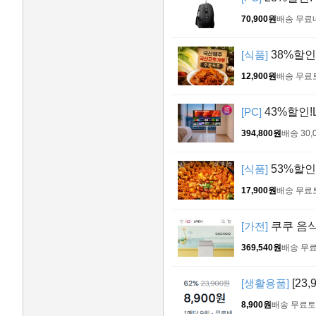
70,900원
배송 무료
[식품]
38%할인 
12,900원
배송 무료
[PC]
43%할인!
394,800원
배송 30,
[식품]
53%할인 
17,900원
배송 무료
[가전]
쿠쿠 음
369,540원
배송 무
[생활용품]
[23,
8,900원
배송 무료
토