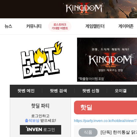
로스트아크
뉴스
커뮤니티
게임캘린더
게이머존
기대평 이벤트
팟벤 메인
팟벤 검색
팟벤 신청
오이갤
핫딜 파티
핫딜
로그인하고
출석보상
받으세요!
https://party.inven.co.kr/hotdeal/view/
로그인
식품
[단독] 한끼통살 