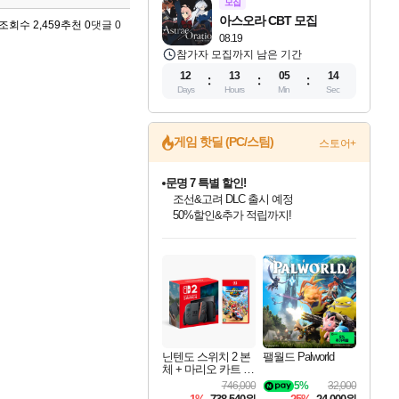
모집
아스오라 CBT 모집
조회수 2,459
추천 0
댓글 0
08.19
참가자 모집까지 남은 기간
12
13
05
13
Days
Hours
Min
Sec
게임 핫딜 (PC/스팀)
스토어+
문명 7 특별 할인!
조선&고려 DLC 출시 예정
50%할인&추가 적립까지!
인벤게임즈 8월 특별 할인!
드래곤소드: 어웨이크닝 입점!
귀무자: 검의 길 예약 판매 중!
비스트 오브 리인카네이션 정식 출시!
커세어 코브 출시 기념 할인!
더 렐릭 퍼스트 가디언 정식 출시
베데스다 40주년 기념 할인 중!
마블 투혼 파이팅 소울즈 예약 판매 중!
캡콤 프렌차이즈 할인 진행 중!
캡콤 일부 상품 상시 할인
스타워즈 은하계 레이서
로블록스 기프트 카드 공식 입점
인기 퍼블리셔 모음!
스팀으로 만나는 드래곤소드!
10% 할인과
게임프릭 신작 IP
해적'섬'을 발전시키자!
설화x하드코어 액션!
베데스다의 명작들을
마블 히어로 총 출동&화려한 격투!
몬헌, 바하 등 인기 IP를
몬헌 와일즈 & 드래곤즈 도그마2
인벤게임즈에서 10% 추가 적립
Robux를 가장 안전하고
최대 90% 할인가를 만나보세요!
네이버혜택과 함께 만나보세요!
이니&베니 혜택까지!
네이버 혜택가와 함께 예약하세요!
할인&네이버혜택으로 만나보세요!
네이버페이 혜택과 만나보세요!
40주년 프로모션으로 만나보세요!
네이버 포인트 혜택까지!
할인가에 만나보세요!
일부 에디션 상시 할인!
혜택으로 예약 판매 중
편안하게 충전하세요
닌텐도 스위치 2 본
팰월드 Palworld
체 + 마리오 카트 월
드
746,000
5%
32,000