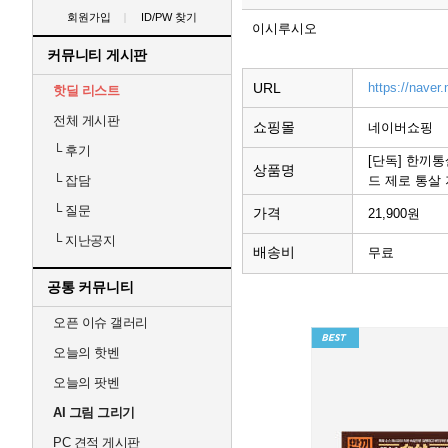
회원가입
ID/PW 찾기
이시루시오
커뮤니티 게시판
URL
https://nave
핫딜 리스트
전체 게시판
쇼핑몰
네이버쇼핑
└
후기
[단독] 한끼
상품명
드 제로 통살
└
잡담
└
질문
가격
21,900원
└
지난공지
배송비
무료
공통 커뮤니티
오픈 이슈 갤러리
오늘의 핫벤
오늘의 팟벤
AI 그림 그리기
PC 견적 게시판