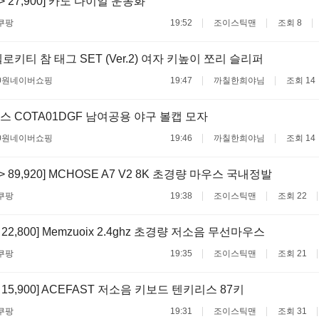
 -> 27,900] 카노 다이얼 운동화
쿠팡
19:52
조이스틱맨
조회 8
키티 참 태그 SET (Ver.2) 여자 키높이 쪼리 슬리퍼
0원
네이버쇼핑
19:47
까칠한희야님
조회 14
 COTA01DGF 남여공용 야구 볼캡 모자
0원
네이버쇼핑
19:46
까칠한희야님
조회 14
 -> 89,920] MCHOSE A7 V2 8K 초경량 마우스 국내정발
쿠팡
19:38
조이스틱맨
조회 22
-> 22,800] Memzuoix 2.4ghz 초경량 저소음 무선마우스
쿠팡
19:35
조이스틱맨
조회 21
 -> 15,900] ACEFAST 저소음 키보드 텐키리스 87키
쿠팡
19:31
조이스틱맨
조회 31