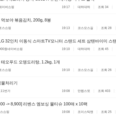
네이버쇼핑
19:17
대하대하
조회 34
먹보야 볶음김치, 200g, 8봉
토스쇼핑
19:13
코스모스길
조회 28
LG 32인치 이동식 스마트TV모니터 스탠드 세트 삼탠바이미 스
000원
네이버쇼핑
19:10
대하대하
조회 45
테오푸드 오뎅도리탕, 1.2kg, 1개
토스쇼핑
19:10
코스모스길
조회 26
식물처리기
료
11번가
19:08
만렙스핏
조회 403
900 -> 8,900] 리벤스 엠보싱 물티슈 100매 x 10팩
스쇼핑
19:08
조이스틱맨
조회 25