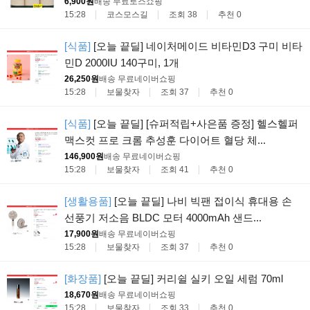
6,900원
배송 무료
토스쇼핑
15:28
코스모스길
조회 38
추천 0
[식품]
[오늘 끝딜] 네이처메이드 비타민D3 구미 비타
민D 2000IU 140구미, 1개
26,250원
배송 무료
네이버쇼핑
15:28
보물찾자
조회 37
추천 0
[식품]
[오늘 끝딜] [슈퍼적립+사은품 증정] 헬스헬퍼
맥스컷 프로 크롬 추성훈 다이어트 혈당 체...
146,900원
배송 무료
네이버쇼핑
15:28
보물찾자
조회 41
추천 0
[생활용품]
[오늘 끝딜] 나비 빅팬 접이식 휴대용 손
선풍기 저소음 BLDC 모터 4000mAh 샌드...
17,900원
배송 무료
네이버쇼핑
15:28
보물찾자
조회 37
추천 0
[화장품]
[오늘 끝딜] 커리쉴 실키 오일 세럼 70ml
18,670원
배송 무료
네이버쇼핑
15:28
보물찾자
조회 33
추천 0