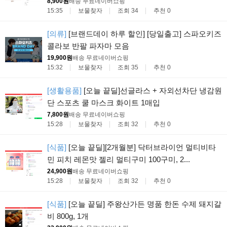
8,900원
배송 무료
네이버쇼핑
15:35
보물찾자
조회 34
추천 0
[의류]
[브랜드데이 하루 할인] [당일출고] 스파오키즈
콜라보 반팔 파자마 모음
19,900원
배송 무료
네이버쇼핑
15:32
보물찾자
조회 35
추천 0
[생활용품]
[오늘 끝딜]선글라스 + 자외선차단 냉감원
단 스포츠 쿨 마스크 화이트 1매입
7,800원
배송 무료
네이버쇼핑
15:28
보물찾자
조회 32
추천 0
[식품]
[오늘 끝딜][2개월분] 닥터브라이언 멀티비타
민 피치 레몬맛 젤리 멀티구미 100구미, 2...
24,900원
배송 무료
네이버쇼핑
15:28
보물찾자
조회 32
추천 0
[식품]
[오늘 끝딜] 주왕산가든 명품 한돈 수제 돼지갈
비 800g, 1개