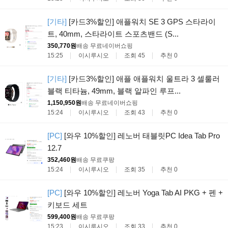
[기타]
[카드3%할인] 애플워치 SE 3 GPS 스타라이
트, 40mm, 스타라이트 스포츠밴드 (S...
350,770원
배송 무료
네이버쇼핑
15:25
이시루시오
조회 45
추천 0
[기타]
[카드3%할인] 애플 애플워치 울트라 3 셀룰러
블랙 티타늄, 49mm, 블랙 알파인 루프...
1,150,950원
배송 무료
네이버쇼핑
15:24
이시루시오
조회 43
추천 0
[PC]
[와우 10%할인] 레노버 태블릿PC Idea Tab Pro
12.7
352,460원
배송 무료
쿠팡
15:24
이시루시오
조회 35
추천 0
[PC]
[와우 10%할인] 레노버 Yoga Tab AI PKG + 펜 +
키보드 세트
599,400원
배송 무료
쿠팡
15:23
이시루시오
조회 33
추천 0