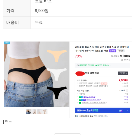
로필 바프
가격
9,900원
배송비
무료
[오느