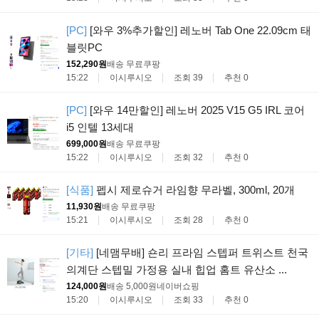
[PC]
[와우 3%추가할인] 레노버 Tab One 22.09cm 태
블릿PC
152,290원
배송 무료
쿠팡
15:22
이시루시오
조회 39
추천 0
[PC]
[와우 14만할인] 레노버 2025 V15 G5 IRL 코어
i5 인텔 13세대
699,000원
배송 무료
쿠팡
15:22
이시루시오
조회 32
추천 0
[식품]
펩시 제로슈거 라임향 무라벨, 300ml, 20개
11,930원
배송 무료
쿠팡
15:21
이시루시오
조회 28
추천 0
[기타]
[네맴무배] 숀리 프라임 스텝퍼 트위스트 천국
의계단 스텝밀 가정용 실내 힙업 홈트 유산소 ...
124,000원
배송 5,000원
네이버쇼핑
15:20
이시루시오
조회 33
추천 0