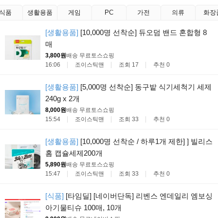
식품
생활용품
게임
PC
가전
의류
화장
[생활용품]
[10,000명 선착순] 듀오덤 밴드 혼합형 8
매
3,800원
배송 무료
토스쇼핑
16:06
조이스틱맨
조회 17
추천 0
[생활용품]
[5,000명 선착순] 동구밭 식기세척기 세제
240g x 2개
8,000원
배송 무료
토스쇼핑
15:54
조이스틱맨
조회 33
추천 0
[생활용품]
[10,000명 선착순 / 하루1개 제한] ] 빌리스
홈 캡슐세제200개
5,890원
배송 무료
토스쇼핑
15:47
조이스틱맨
조회 33
추천 0
[식품]
[타임딜] [네이버단독] 리벤스 엔데일리 엠보싱
아기물티슈 100매, 10개