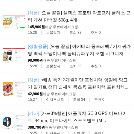
[식품]
[오늘 끝딜] 셀렉스 프로틴 락토프리 플러스 근
력 개선 단백질 608g, 4개
145,900원
배송 무료
네이버쇼핑
15:28
보물찾자
조회 33
추천 0
[생활용품]
[오늘 끝딜] 아키베리 몽프레백 / 기저귀가
방 백팩 보냉이너백 물티슈파우치 포함 시그니처
98,000원
배송 무료
네이버쇼핑
15:28
보물찾자
조회 39
추천 0
[식품]
n배송 특가 3개월미만 프렌치랙-양갈비 양고
기 밀키트 캠핑 쉽새끼 목초육 프랜치랙 프렌치렉...
42,900원
배송 무료
네이버쇼핑
15:27
이시루시오
조회 34
추천 0
[기타]
[카드3%할인] 애플워치 SE 3 GPS 미드나이
트, 44mm, 미드나이트 스포츠밴드 (M...
388,790원
배송 무료
네이버쇼핑
15:25
이시루시오
조회 36
추천 0