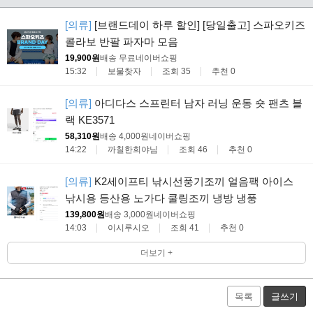
[의류]
[브랜드데이 하루 할인] [당일출고] 스파오키즈
콜라보 반팔 파자마 모음
19,900원
배송 무료
네이버쇼핑
15:32
보물찾자
조회 35
추천 0
[의류]
아디다스 스프린터 남자 러닝 운동 숏 팬츠 블
랙 KE3571
58,310원
배송 4,000원
네이버쇼핑
14:22
까칠한희야님
조회 46
추천 0
[의류]
K2세이프티 낚시선풍기조끼 얼음팩 아이스
낚시용 등산용 노가다 쿨링조끼 냉방 냉풍
139,800원
배송 3,000원
네이버쇼핑
14:03
이시루시오
조회 41
추천 0
더보기 +
목록
글쓰기