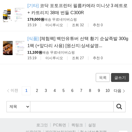
[기타]
코닥 포토프린터 필름카메라 미니샷 3 레트로
+ 카트리지 38매 번들 C300R
179,000원
배송 무료
네이버쇼핑
15:19
이시루시오
조회 32
추천 0
[식품]
[체험팩] 백만유튜버 선택 황기 순살족발 300g
1팩 (+앞다리 사용) [원산지:상세설명...
11,100원
배송 무료
네이버쇼핑
15:19
이시루시오
조회 27
추천 0
목록
글쓰기
이전
1
2
3
4
5
6
7
8
9
10
다음
로그인
PC화면
퀵링크
설정