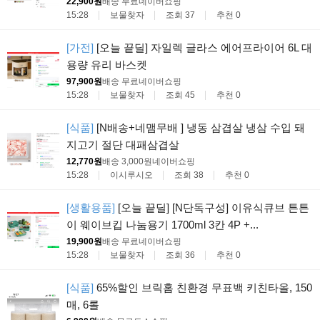
22,900원
배송 무료
네이버쇼핑
15:28
보물찾자
조회 37
추천 0
[가전]
[오늘 끝딜] 자일렉 글라스 에어프라이어 6L 대
용량 유리 바스켓
97,900원
배송 무료
네이버쇼핑
15:28
보물찾자
조회 45
추천 0
[식품]
[N배송+네맴무배 ] 냉동 삼겹살 냉삼 수입 돼
지고기 절단 대패삼겹살
12,770원
배송 3,000원
네이버쇼핑
15:28
이시루시오
조회 38
추천 0
[생활용품]
[오늘 끝딜] [N단독구성] 이유식큐브 튼튼
이 웨이브킵 나눔용기 1700ml 3칸 4P +...
19,900원
배송 무료
네이버쇼핑
15:28
보물찾자
조회 36
추천 0
[식품]
65%할인 브릭홈 친환경 무표백 키친타올, 150
매, 6롤