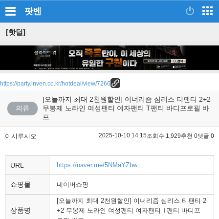
팟벤
[핫딜]
https://party.inven.co.kr/hotdeal/view/7266
[오늘까지 최대 2천원할인] 이너리즘 심리스 티팬티 2+2
의류
무봉제 노라인 여성팬티 여자팬티 T팬티 바디프로필 바
프
2025-10-10 14:15
이시루시오
조회수 1,929
추천 0
댓글 0
URL
https://naver.me/5NMaYZbw
쇼핑몰
네이버쇼핑
[오늘까지 최대 2천원할인] 이너리즘 심리스 티팬티 2
상품명
+2 무봉제 노라인 여성팬티 여자팬티 T팬티 바디프