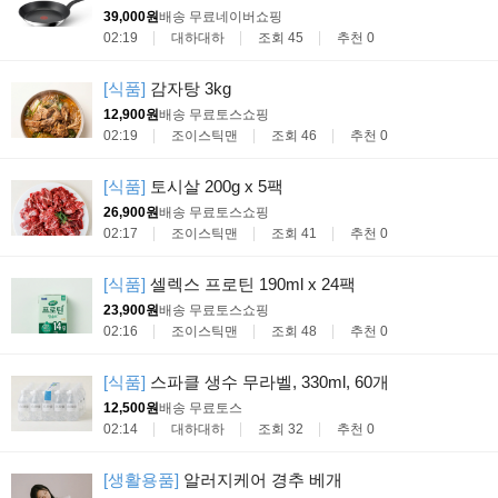
39,000원
배송 무료
네이버쇼핑
02:19
대하대하
조회 45
추천 0
[식품]
감자탕 3kg
12,900원
배송 무료
토스쇼핑
02:19
조이스틱맨
조회 46
추천 0
[식품]
토시살 200g x 5팩
26,900원
배송 무료
토스쇼핑
02:17
조이스틱맨
조회 41
추천 0
[식품]
셀렉스 프로틴 190ml x 24팩
23,900원
배송 무료
토스쇼핑
02:16
조이스틱맨
조회 48
추천 0
[식품]
스파클 생수 무라벨, 330ml, 60개
12,500원
배송 무료
토스
02:14
대하대하
조회 32
추천 0
[생활용품]
알러지케어 경추 베개