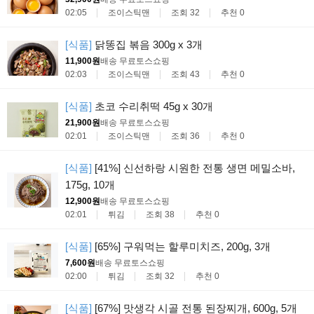
02:05
조이스틱맨
조회 32
추천 0
[식품]
닭똥집 볶음 300g x 3개
11,900원
배송 무료
토스쇼핑
02:03
조이스틱맨
조회 43
추천 0
[식품]
초코 수리취떡 45g x 30개
21,900원
배송 무료
토스쇼핑
02:01
조이스틱맨
조회 36
추천 0
[식품]
[41%] 신선하랑 시원한 전통 생면 메밀소바,
175g, 10개
12,900원
배송 무료
토스쇼핑
02:01
튀김
조회 38
추천 0
[식품]
[65%] 구워먹는 할루미치즈, 200g, 3개
7,600원
배송 무료
토스쇼핑
02:00
튀김
조회 32
추천 0
[식품]
[67%] 맛생각 시골 전통 된장찌개, 600g, 5개