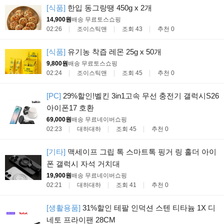
[식품]
한입 동그랑땡 450g x 2개
14,900원
배송 무료
토스쇼핑
02:26
조이스틱맨
조회 43
추천 0
[식품]
유기농 착즙 레몬 25g x 50개
9,800원
배송 무료
토스쇼핑
02:24
조이스틱맨
조회 45
추천 0
[PC]
29%할인!벨킨 3in1고속 무선 충전기 갤럭시S26
아이폰17 호환
69,000원
배송 무료
네이버쇼핑
02:23
대하대하
조회 45
추천 0
[기타]
맥세이프 그립 톡 스마트톡 핑거 링 홀더 아이
폰 갤럭시 자석 거치대
19,900원
배송 무료
네이버쇼핑
02:21
대하대하
조회 41
추천 0
[생활용품]
31%할인 테팔 인덕션 스텐 티타늄 1X 디
네토 프라이팬 28CM