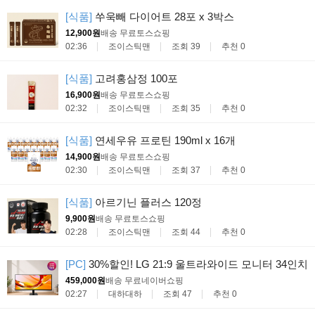
[식품]
쑤욱빼 다이어트 28포 x 3박스
12,900원
배송 무료
토스쇼핑
02:36
조이스틱맨
조회 39
추천 0
[식품]
고려홍삼정 100포
16,900원
배송 무료
토스쇼핑
02:32
조이스틱맨
조회 35
추천 0
[식품]
연세우유 프로틴 190ml x 16개
14,900원
배송 무료
토스쇼핑
02:30
조이스틱맨
조회 37
추천 0
[식품]
아르기닌 플러스 120정
9,900원
배송 무료
토스쇼핑
02:28
조이스틱맨
조회 44
추천 0
[PC]
30%할인! LG 21:9 울트라와이드 모니터 34인치
459,000원
배송 무료
네이버쇼핑
02:27
대하대하
조회 47
추천 0