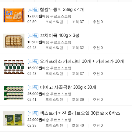
[식품]
찹쌀누룽지 288g x 4개
12,600원
배송 무료
토스쇼핑
02:50
조이스틱맨
조회 37
추천 0
[식품]
꼬치어묵 400g x 3봉
10,900원
배송 무료
토스쇼핑
02:48
조이스틱맨
조회 32
추천 0
[식품]
요거프레소 카페라떼 10개 + 카페모카 10개
16,900원
배송 무료
토스쇼핑
02:43
조이스틱맨
조회 37
추천 0
[식품]
비비고 사골곰탕 300g x 30개
25,900원
배송 무료
토스쇼핑
02:41
조이스틱맨
조회 36
추천 0
[식품]
엑스트라버진 올리브오일 30캡슐 x 8박스
22,900원
배송 무료
토스쇼핑
02:38
조이스틱맨
조회 40
추천 0