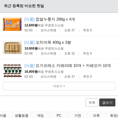
최근 등록된 비슷한 핫딜
[식품]
찹쌀누룽지 288g x 4개
12,600원
배송 무료
토스쇼핑
02:50
조이스틱맨
조회 37
추천 0
[식품]
꼬치어묵 400g x 3봉
10,900원
배송 무료
토스쇼핑
02:48
조이스틱맨
조회 32
추천 0
[식품]
요거프레소 카페라떼 10개 + 카페모카 10개
16,900원
배송 무료
토스쇼핑
02:43
조이스틱맨
조회 37
추천 0
더보기 +
목록
글쓰기
식품
생활용품
게임
PC
가전
의류
화장