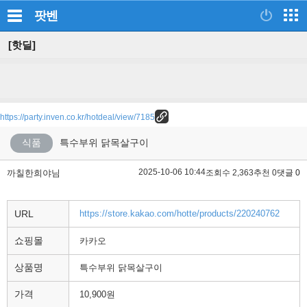
팟벤
[핫딜]
https://party.inven.co.kr/hotdeal/view/7185
식품
특수부위 닭목살구이
2025-10-06 10:44
까칠한희야님
조회수 2,363
추천 0
댓글 0
URL
https://store.kakao.com/hotte/products/220240762
쇼핑몰
카카오
상품명
특수부위 닭목살구이
가격
10,900원