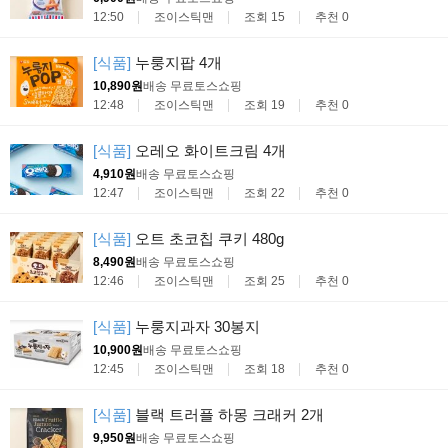
12:50
조이스틱맨
조회 15
추천 0
[식품]
누룽지팝 4개
10,890원
배송 무료
토스쇼핑
12:48
조이스틱맨
조회 19
추천 0
[식품]
오레오 화이트크림 4개
4,910원
배송 무료
토스쇼핑
12:47
조이스틱맨
조회 22
추천 0
[식품]
오트 초코칩 쿠키 480g
8,490원
배송 무료
토스쇼핑
12:46
조이스틱맨
조회 25
추천 0
[식품]
누룽지과자 30봉지
10,900원
배송 무료
토스쇼핑
12:45
조이스틱맨
조회 18
추천 0
[식품]
블랙 트러플 하몽 크래커 2개
9,950원
배송 무료
토스쇼핑