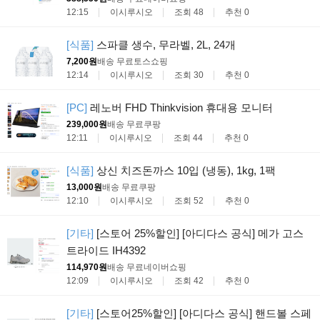
12:15
이시루시오
조회 48
추천 0
[식품]
스파클 생수, 무라벨, 2L, 24개
7,200원
배송 무료
토스쇼핑
12:14
이시루시오
조회 30
추천 0
[PC]
레노버 FHD Thinkvision 휴대용 모니터
239,000원
배송 무료
쿠팡
12:11
이시루시오
조회 44
추천 0
[식품]
상신 치즈돈까스 10입 (냉동), 1kg, 1팩
13,000원
배송 무료
쿠팡
12:10
이시루시오
조회 52
추천 0
[기타]
[스토어 25%할인] [아디다스 공식] 메가 고스
트라이드 IH4392
114,970원
배송 무료
네이버쇼핑
12:09
이시루시오
조회 42
추천 0
[기타]
[스토어25%할인] [아디다스 공식] 핸드볼 스페