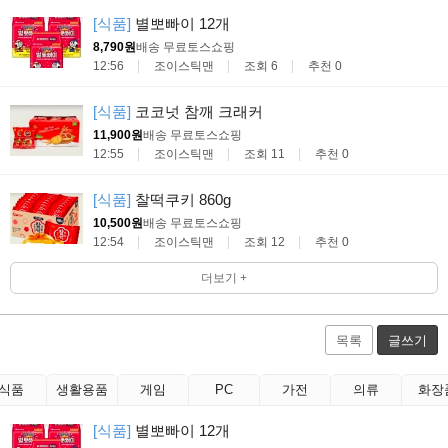
[식품]
별뽀빠이 12개
8,790원
배송 무료
토스쇼핑
12:56
조이스틱맨
조회 6
추천 0
[식품]
코코넛 참깨 크래커
11,900원
배송 무료
토스쇼핑
12:55
조이스틱맨
조회 11
추천 0
[식품]
찰떡쿠키 860g
10,500원
배송 무료
토스쇼핑
12:54
조이스틱맨
조회 12
추천 0
더보기 +
목록
글쓰기
식품
생활용품
게임
PC
가전
의류
화장
[식품]
별뽀빠이 12개