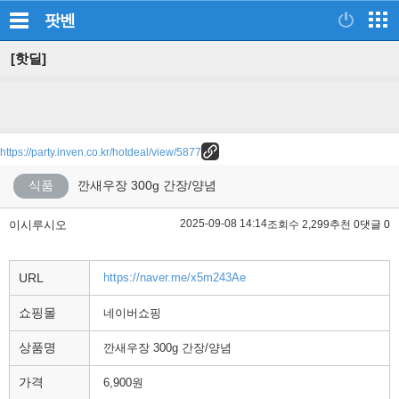
팟벤
[핫딜]
https://party.inven.co.kr/hotdeal/view/5877
식품
깐새우장 300g 간장/양념
2025-09-08 14:14
이시루시오
조회수 2,299
추천 0
댓글 0
URL
https://naver.me/x5m243Ae
쇼핑몰
네이버쇼핑
상품명
깐새우장 300g 간장/양념
가격
6,900원