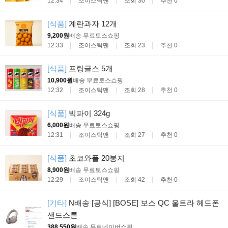
12:34
조이스틱맨
조회 30
추천 0
[식품]
계란과자 12개
9,200원
배송 무료
토스쇼핑
12:33
조이스틱맨
조회 23
추천 0
[식품]
프링글스 5개
10,900원
배송 무료
토스쇼핑
12:32
조이스틱맨
조회 28
추천 0
[식품]
빅파이 324g
6,000원
배송 무료
토스쇼핑
12:31
조이스틱맨
조회 27
추천 0
[식품]
초코와플 20봉지
8,900원
배송 무료
토스쇼핑
12:29
조이스틱맨
조회 42
추천 0
[기타]
N배송 [공식] [BOSE] 보스 QC 울트라 헤드폰
샌드스톤
388,550원
배송 무료
네이버쇼핑