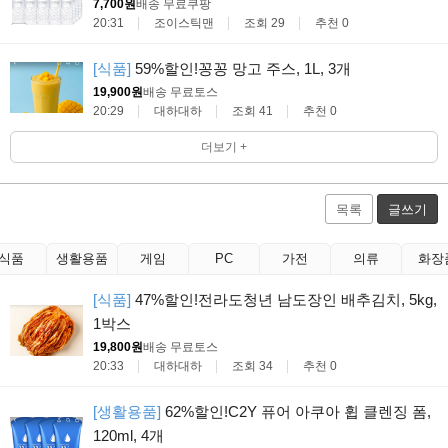
7,700원
배송 무료
쿠팡
20:31
조이스틱맨
조회 29
추천 0
[식품]
59%할인!꽁꽁 망고 주스, 1L, 3개
19,900원
배송 무료
토스
20:29
대하대하
조회 41
추천 0
더보기 +
목록
글쓰기
식품
생활용품
게임
PC
가전
의류
화장
[식품]
47%할인!전라도청년 남도장인 배추김치, 5kg,
1박스
19,800원
배송 무료
토스
20:33
대하대하
조회 34
추천 0
[생활용품]
62%할인!C2Y 퓨어 아쿠아 휩 클렌징 폼,
120ml, 4개