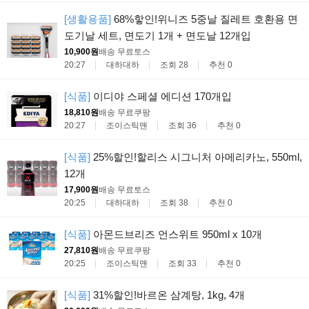
[생활용품]
68%핳인!위니즈 5중날 질레트 호환용 면
도기날 세트, 면도기 1개 + 면도날 12개입
10,900원
배송 무료
토스
20:27
대하대하
조회 28
추천 0
[식품]
이디야 스페셜 에디션 170개입
18,810원
배송 무료
쿠팡
20:27
조이스틱맨
조회 36
추천 0
[식품]
25%할인!할리스 시그니처 아메리카노, 550ml,
12개
17,900원
배송 무료
토스
20:25
대하대하
조회 38
추천 0
[식품]
아몬드브리즈 언스위트 950ml x 10개
27,810원
배송 무료
쿠팡
20:25
조이스틱맨
조회 33
추천 0
[식품]
31%할인!바르온 삼계탕, 1kg, 4개