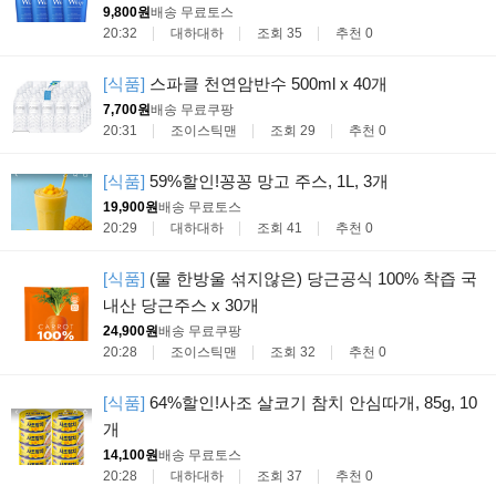
9,800원
배송 무료
토스
20:32
대하대하
조회 35
추천 0
[식품]
스파클 천연암반수 500ml x 40개
7,700원
배송 무료
쿠팡
20:31
조이스틱맨
조회 29
추천 0
[식품]
59%할인!꽁꽁 망고 주스, 1L, 3개
19,900원
배송 무료
토스
20:29
대하대하
조회 41
추천 0
[식품]
(물 한방울 섞지않은) 당근공식 100% 착즙 국
내산 당근주스 x 30개
24,900원
배송 무료
쿠팡
20:28
조이스틱맨
조회 32
추천 0
[식품]
64%할인!사조 살코기 참치 안심따개, 85g, 10
개
14,100원
배송 무료
토스
20:28
대하대하
조회 37
추천 0