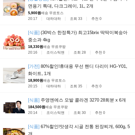
면용기 특대, 다크그레이, 1L, 2개
5,900원
배송 무료
토스
20:17
대하대하
조회 33
추천 0
[식품]
(30박스 한정특가) 최고15brix 딱딱이복숭아
중소과 4kg
18,330원
배송 무료
쿠팡
20:16
조이스틱맨
조회 28
추천 0
[가전]
80%할인!휴대용 무선 핸디 다리미 HG-Y01,
화이트, 1개
18,900원
배송 무료
토스
20:15
대하대하
조회 35
추천 0
[식품]
주영엔에스 모발 콜라겐 3270 28회분 x 6개
184,500원
배송 무료
쿠팡
20:14
조이스틱맨
조회 30
추천 0
[식품]
67%할인!맛생각 시골 전통 된장찌개, 600g, 5
개