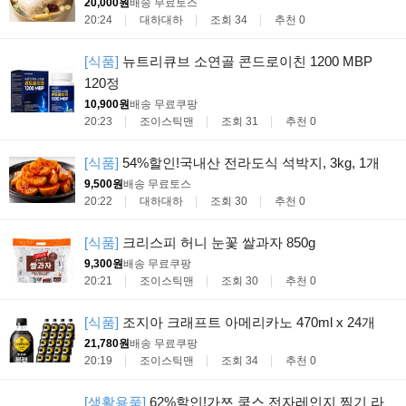
20,000원
배송 무료
토스
20:24
대하대하
조회 34
추천 0
[식품]
뉴트리큐브 소연골 콘드로이친 1200 MBP
120정
10,900원
배송 무료
쿠팡
20:23
조이스틱맨
조회 31
추천 0
[식품]
54%할인!국내산 전라도식 석박지, 3kg, 1개
9,500원
배송 무료
토스
20:22
대하대하
조회 30
추천 0
[식품]
크리스피 허니 눈꽃 쌀과자 850g
9,300원
배송 무료
쿠팡
20:21
조이스틱맨
조회 30
추천 0
[식품]
조지아 크래프트 아메리카노 470ml x 24개
21,780원
배송 무료
쿠팡
20:19
조이스틱맨
조회 34
추천 0
[생활용품]
62%할인!가쯔 쿡스 전자레인지 찜기 라