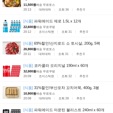
11,500원
배송 무료
토스
20:13
대하대하
조회 36
추천 0
[식품]
파워에이드 제로 1.5L x 12개
22,600원
배송 무료
쿠팡
20:12
조이스틱맨
조회 31
추천 0
[식품]
69%할인!산지로드 소 토시살, 200g, 5팩
26,900원
배송 무료
토스
20:11
대하대하
조회 31
추천 0
[식품]
코카콜라 오리지널 190ml x 60개
32,000원
배송 무료
쿠팡
20:09
조이스틱맨
조회 32
추천 0
[식품]
31%할인!부산포차 꼬치어묵, 400g, 3봉
10,900원
배송 무료
토스
20:08
대하대하
조회 28
추천 0
[식품]
파워에이드 마운틴 블리스트 240ml x 60개