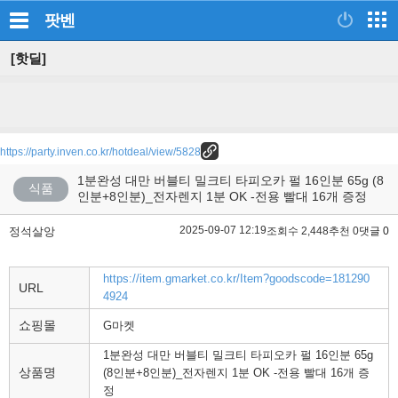
팟벤
[핫딜]
https://party.inven.co.kr/hotdeal/view/5828
1분완성 대만 버블티 밀크티 타피오카 펄 16인분 65g (8
식품
인분+8인분)_전자렌지 1분 OK -전용 빨대 16개 증정
2025-09-07 12:19
정석살앙
조회수 2,448
추천 0
댓글 0
https://item.gmarket.co.kr/Item?goodscode=181290
URL
4924
쇼핑몰
G마켓
1분완성 대만 버블티 밀크티 타피오카 펄 16인분 65g
상품명
(8인분+8인분)_전자렌지 1분 OK -전용 빨대 16개 증
정