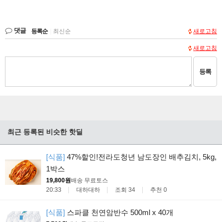
댓글
등록순
|
최신순
새로고침
새로고침
등록
최근 등록된 비슷한 핫딜
[식품]
47%할인!전라도청년 남도장인 배추김치, 5kg,
1박스
19,800원
배송 무료
토스
20:33
대하대하
조회 34
추천 0
[식품]
스파클 천연암반수 500ml x 40개