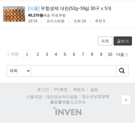
[식품]
무항생제 대란(52g~59g) 30구 x 5개
40,370원
배송 무료
쿠팡
19:59
조이스틱맨
조회 28
추천 0
목록
글쓰기
이전
1
2
3
4
5
6
7
8
9
10
다음
로그인
PC화면
퀵링크
설정
청소년보호정책
이용약관
개인정보처리방침
▲
불법촬영물신고안내
(주)
인
벤