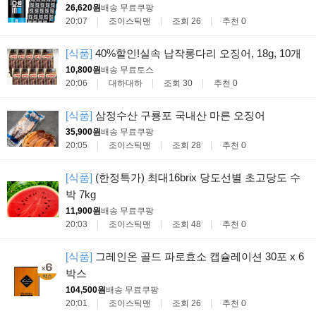
26,620원
배송 무료
쿠팡
20:07
조이스틱맨
조회 26
추천 0
[식품]
40%할인!실속 납작롱다리 오징어, 18g, 10개
10,800원
배송 무료
토스
20:06
대하대하
조회 30
추천 0
[식품]
삼정수산 구룡포 국내산 마른 오징어
35,900원
배송 무료
쿠팡
20:05
조이스틱맨
조회 28
추천 0
[식품]
(한정특가) 최대16brix 당도선별 초고당도 수
박 7kg
11,900원
배송 무료
쿠팡
20:03
조이스틱맨
조회 48
추천 0
[식품]
그레인온 골드 파로효소 캡슐레이션 30포 x 6
박스
104,500원
배송 무료
쿠팡
20:01
조이스틱맨
조회 26
추천 0