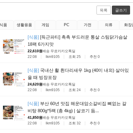
목록
글쓰기
식품
생활용품
게임
PC
가전
의류
화장
[식품]
[득근파티] 촉촉 부드러운 통살 스팀닭가슴살
18팩 6가지맛
22,610원
배송 무료
카카오톡딜
22:08
lkm9105
조회 25
추천 0
[식품]
국내산 활 흰다리새우 1kg (40미 내외) 살아있
을 때 빙장포장
24,620원
배송 무료
카카오톡딜
22:08
lkm9105
조회 24
추천 0
[식품]
부산 60년 맛집 해운대암소갈비집 뼈없는 갈
비탕 800g*5팩 (총 4kg) | 살코기 듬...
41,850원
배송 무료
카카오톡딜
22:08
lkm9105
조회 32
추천 0