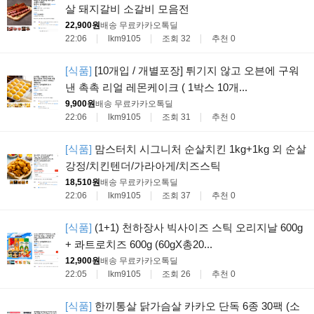
살 돼지갈비 소갈비 모음전
22,900원
배송 무료
카카오톡딜
22:06
lkm9105
조회 32
추천 0
[식품]
[10개입 / 개별포장] 튀기지 않고 오븐에 구워
낸 촉촉 리얼 레몬케이크 ( 1박스 10개...
9,900원
배송 무료
카카오톡딜
22:06
lkm9105
조회 31
추천 0
[식품]
맘스터치 시그니처 순살치킨 1kg+1kg 외 순살
강정/치킨텐더/가라아게/치즈스틱
18,510원
배송 무료
카카오톡딜
22:06
lkm9105
조회 37
추천 0
[식품]
(1+1) 천하장사 빅사이즈 스틱 오리지날 600g
+ 콰트로치즈 600g (60gX총20...
12,900원
배송 무료
카카오톡딜
22:05
lkm9105
조회 26
추천 0
[식품]
한끼통살 닭가슴살 카카오 단독 6종 30팩 (소