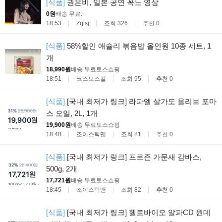
[식품]
권은비, 일본 공연 꼭노 영상
0원
배송 무료
.
18:53
Zqisj
조회 326
추천 0
[식품]
58%할인 애슐리 볶음밥 올인원 10종 세트, 1
개
18,990원
배송 무료
토스쇼핑
18:51
코스모스길
조회 95
추천 0
[식품]
[국내 최저가 링크] 라파엘 살가도 올리브 포마
스 오일, 2L, 1개
19,900원
배송 무료
토스쇼핑
18:48
조이스틱맨
조회 81
추천 0
[식품]
[국내 최저가 링크] 프로즌 가문새 감바스,
500g, 2개
17,721원
배송 무료
토스쇼핑
18:45
조이스틱맨
조회 82
추천 0
[식품]
[국내 최저가 링크] 헬로바이오 알파CD 원데