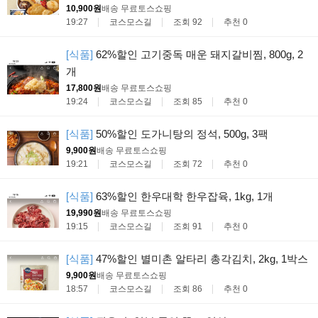
10,900원
배송 무료
토스쇼핑
19:27
코스모스길
조회 92
추천 0
[식품]
62%할인 고기중독 매운 돼지갈비찜, 800g, 2
개
17,800원
배송 무료
토스쇼핑
19:24
코스모스길
조회 85
추천 0
[식품]
50%할인 도가니탕의 정석, 500g, 3팩
9,900원
배송 무료
토스쇼핑
19:21
코스모스길
조회 72
추천 0
[식품]
63%할인 한우대학 한우잡육, 1kg, 1개
19,990원
배송 무료
토스쇼핑
19:15
코스모스길
조회 91
추천 0
[식품]
47%할인 별미촌 알타리 총각김치, 2kg, 1박스
9,900원
배송 무료
토스쇼핑
18:57
코스모스길
조회 86
추천 0