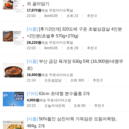
외 골라담기
17,870원
배송 무료
카카오톡딜
22:03
lkm9105
조회 23
추천 0
[식품]
[후기2만개] 320도에 구운 초벌삼겹살 4인분
+2인분(초벌후 570g+270g)
28,220원
배송 무료
카카오톡딜
22:03
lkm9105
조회 29
추천 0
[식품]
부산 금강 육개장 630g 5팩 (16,900원/네멤무
료)
16,900원
배송 무료
네이버쇼핑
21:24
모든걸잡담
조회 365
추천 0
[기타]
63cm 초대형 분수물총 2개
4,900원
배송 무료
네이버쇼핑
20:23
오늘저녁은뭐
조회 90
추천 0
[식품]
50%할인 삼진어묵 가득담은 모둠어묵탕,
484g, 2개