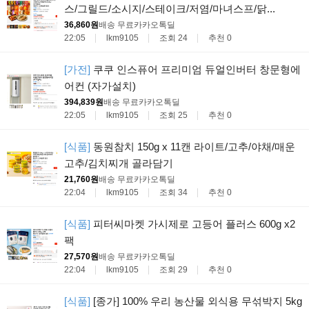
스/그릴드/소시지/스테이크/저염/마녀스프/닭...
36,860원
배송 무료
카카오톡딜
22:05
lkm9105
조회 24
추천 0
[가전]
쿠쿠 인스퓨어 프리미엄 듀얼인버터 창문형에
어컨 (자가설치)
394,839원
배송 무료
카카오톡딜
22:05
lkm9105
조회 25
추천 0
[식품]
동원참치 150g x 11캔 라이트/고추/야채/매운
고추/김치찌개 골라담기
21,760원
배송 무료
카카오톡딜
22:04
lkm9105
조회 34
추천 0
[식품]
피터씨마켓 가시제로 고등어 플러스 600g x2
팩
27,570원
배송 무료
카카오톡딜
22:04
lkm9105
조회 29
추천 0
[식품]
[종가] 100% 우리 농산물 외식용 무섞박지 5kg