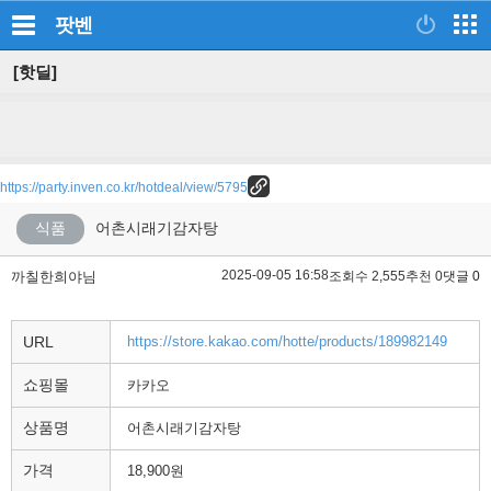
팟벤
[핫딜]
https://party.inven.co.kr/hotdeal/view/5795
식품
어촌시래기감자탕
2025-09-05 16:58
까칠한희야님
조회수 2,555
추천 0
댓글 0
URL
https://store.kakao.com/hotte/products/189982149
쇼핑몰
카카오
상품명
어촌시래기감자탕
가격
18,900원