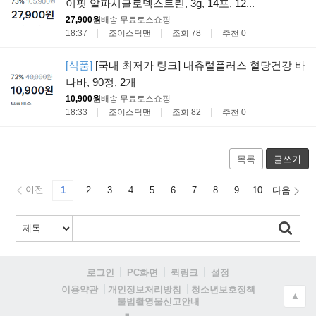
이핏 알파시글로덱스트린, 3g, 14포, 12...
27,900원
배송 무료
토스쇼핑
18:37
조이스틱맨
조회 78
추천 0
[식품]
[국내 최저가 링크] 내츄럴플러스 혈당건강 바
나바, 90정, 2개
10,900원
배송 무료
토스쇼핑
18:33
조이스틱맨
조회 82
추천 0
목록
글쓰기
이전
1
2
3
4
5
6
7
8
9
10
다음
로그인
PC화면
퀵링크
설정
청소년보호정책
이용약관
개인정보처리방침
▲
불법촬영물신고안내