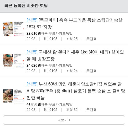
최근 등록된 비슷한 핫딜
[식품]
[득근파티] 촉촉 부드러운 통살 스팀닭가슴살
18팩 6가지맛
22,610원
배송 무료
카카오톡딜
22:08
lkm9105
조회 25
추천 0
[식품]
국내산 활 흰다리새우 1kg (40미 내외) 살아있
을 때 빙장포장
24,620원
배송 무료
카카오톡딜
22:08
lkm9105
조회 24
추천 0
[식품]
부산 60년 맛집 해운대암소갈비집 뼈없는 갈
비탕 800g*5팩 (총 4kg) | 살코기 듬뿍 순살 소 갈비탕
진한 국물
41,850원
배송 무료
카카오톡딜
22:08
lkm9105
조회 32
추천 0
더보기 +