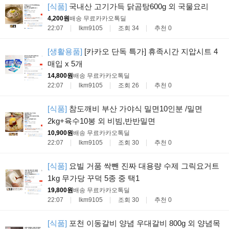
[식품]
국내산 고기가득 닭곰탕600g 외 국물요리
4,200원
배송 무료
카카오톡딜
22:07
lkm9105
조회 34
추천 0
[생활용품]
[카카오 단독 특가] 휴족시간 지압시트 4
매입 x 5개
14,800원
배송 무료
카카오톡딜
22:07
lkm9105
조회 26
추천 0
[식품]
참도깨비 부산 가야식 밀면10인분 /밀면
2kg+육수10봉 외 비빔,반반밀면
10,900원
배송 무료
카카오톡딜
22:07
lkm9105
조회 30
추천 0
[식품]
요빌 거품 싹뺀 진짜 대용량 수제 그릭요거트
1kg 무가당 꾸덕 5종 중 택1
19,800원
배송 무료
카카오톡딜
22:07
lkm9105
조회 30
추천 0
[식품]
포천 이동갈비 양념 우대갈비 800g 외 양념목