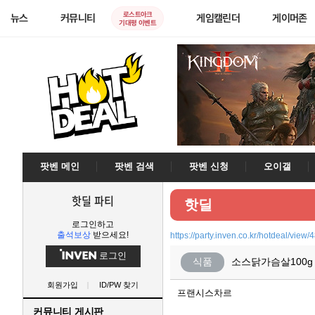
로스트아크
뉴스
커뮤니티
게임캘린더
게이머존
기대평 이벤트
팟벤 메인
팟벤 검색
팟벤 신청
오이갤
핫딜 파티
핫딜
로그인하고
출석보상
받으세요!
https://party.inven.co.kr/hotdeal/view/
로그인
식품
소스닭가슴살100g 4
회원가입
ID/PW 찾기
프랜시스차르
커뮤니티 게시판