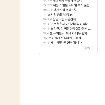
패스 세계수뽑기 최고네..ㄷㄷ
리니지M
디몬 스킬들 디테일 수치 풀림
오버워치
강 재련석 스펙 떴다
검은사막
실시간 응갤 반응.jpg
LoL
방금 직접찍은건데
리니지M
ㅅㅂ츄츄지지 인기캐릭터 왜이러는데?
메이플
노진구: 전 국민한테 10만원씩 줄거야.gif
메이플
친구(회원)의 아내가 매우 좋지않은 상황입니다. 국민청원동의를 부탁드립니다.(췌장암 신약)
디아4
트리플에스 김채연 고화질
FCO
제논 윗잠 공 36퍼 팝니다
메이플
더보기+