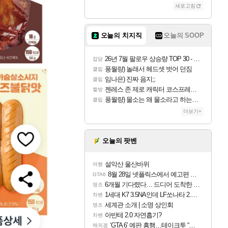
새로고침
오늘의 치지직
오늘의 SOOP
26년 7월 팔로우 상승량 TOP 30 - 월간 치지직
잡담
풍월량) 놀래서 헤드셋 벗어 던짐
클립
임나은) 진짜 음지;;
클립
젠레스 존 제로 캐릭터 코스프레한 꽁주
짤방
풍월량) 물소는 왜 물소라고 하는거야? 아! 그만 ㅋㅋ 알았어 ㅋㅋ
클립
더보기+
오늘의 팟벤
설악산 울산바위
여행
8월 28일 넷플릭스에서 예고편 공개 예정
GTA6
6개월 기다렸다… 드디어 도착한 치사 메신저백! 실물 후기
명조
1세대 K7 3.5NA인데 LF쏘나타 2.0NA 기변하면 유류비 절약이 얼마나 될까요..?
차벤
세계관 소개 | 소명 상인회
명조
아반테 2.0 자연흡기?
차벤
‘GTA 6’ 예판 흥행…테이크투 “내부 예상 크게 넘어”
해외겜