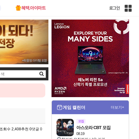
혜택.아이마트
로그인
인
벤
전
체
사
이
트
맵
검
색
게임 캘린더
더보기+
모집
아스오라 CBT 모집
조회수 2,408
추천 0
댓글 0
08.19