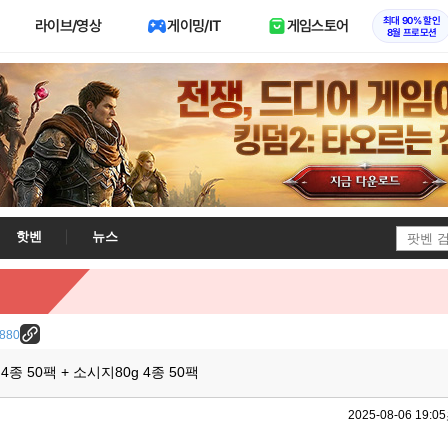
최대 90% 할인
라이브/영상
게이밍/IT
게임스토어
8월 프로모션
핫벤
뉴스
4880
종 50팩 + 소시지80g 4종 50팩
2025-08-06 19:05