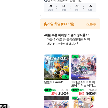
참가자 모집까지 남은 기간
09
13
29
24
Days
Hours
Min
Sec
게임 핫딜 (PC/스팀)
스토어+
마블 투혼 파이팅 소울즈 정식출시!
마블 히어로 총 출동&화려한 격투!
네이버 포인트 혜택까지!
인벤게임즈 8월 특별 할인!
드래곤소드: 어웨이크닝 입점!
문명 7 특별 할인!
귀무자: 검의 길 예약 판매 중!
비스트 오브 리인카네이션 정식 출시!
커세어 코브 출시 기념 할인!
더 렐릭 퍼스트 가디언 정식 출시
베데스다 40주년 기념 할인 중!
캡콤 프렌차이즈 할인 진행 중!
캡콤 일부 상품 상시 할인
스타워즈 은하계 레이서
로블록스 기프트 카드 공식 입점
인기 퍼블리셔 모음!
스팀으로 만나는 드래곤소드!
조선&고려 DLC 출시 예정
10% 할인과
게임프릭 신작 IP
해적'섬'을 발전시키자!
설화x하드코어 액션!
베데스다의 명작들을
몬헌, 바하 등 인기 IP를
몬헌 와일즈 & 드래곤즈 도그마2
인벤게임즈에서 10% 추가 적립
Robux를 가장 안전하고
최대 90% 할인가를 만나보세요!
네이버혜택과 함께 만나보세요!
50%할인&추가 적립까지!
이니&베니 혜택까지!
네이버 혜택가와 함께 예약하세요!
할인&네이버혜택으로 만나보세요!
네이버페이 혜택과 만나보세요!
40주년 프로모션으로 만나보세요!
할인가에 만나보세요!
일부 에디션 상시 할인!
혜택으로 예약 판매 중
편안하게 충전하세요
팰월드 Palworld
드래곤소드 어웨이
크닝 디럭스 에디션
DragonSword Awake
5%
32,000
10%
55,000
ning Deluxe Edition
25%
24,000원
10%
49,500원