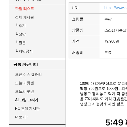
URL
https://www.
핫딜 리스트
전체 게시판
쇼핑몰
쿠팡
└
후기
상품명
소스닭가슴살100
└
잡담
가격
79,900원
└
질문
└
지난공지
배송비
무료
공통 커뮤니티
오픈 이슈 갤러리
오늘의 핫벤
100팩 대용량구성으로 운동
팩당 799원으로 1000원보
오늘의 팟벤
냉동고 쟁여놓고 먹기 딱 좋
음 70개짜리도 가격 괜찮은
AI 그림 그리기
냉장고 사정맞게 사면 될듯
PC 견적 게시판
더보기