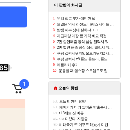
이 팟벤의 화제글
1
우리 집 피부가 예민한 날
2
모델은 역시 리센느 나랑스 사이드 1.25L 1박스
3
밤샘 피부 상태 실화냐ㅋㅋ
4
자급제랑 매장 폰 가격 비교 직접 안가도 되네요
5
2만 할인해줌 공식 삼성 갤럭시 워치9 크림, 40mm, 블루투스
6
2만 할인 해줌 공식 삼성 갤럭시 워치9 실버, 44mm, 블루투스
7
쿠팡 갤럭시워치9, 울트라워치2 사전구매 혜택 받아보세요
8
쿠팡 갤럭시 z8 폴드 울트라, 폴드, 플립 사전예약
9
레플리카 후기
10
운동할 때 헬스장 스트랩으로 얼굴 만졌다가 볼 뒤집어짐
오늘의 핫벤
오늘 티한전 요약
LoL
페이커가 미리 알려준 방출순서 ㄷㄷㄷㄷ
LoL
t1 3세트 진 이유
LoL
미쳤다. 자랑글
리니지M
태극기 또 거꾸로 해놨네 미친것들 ㅋㅋㅋ
메이플