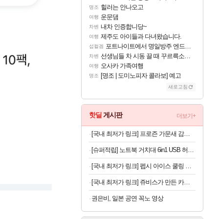
힐러는 안나오고
명조
운문댐
여행
내차 인증합니당~
차벤
제주도 아이들과 다녀왔습니다.
여행
포트나이트에서 명일방주 엔드필드 [펠리카] 판매 예정
섭컬겜
선생님들 차 시동 끌 때 꾸르륵소리나는데
차벤
오사카 가족여행
여행
[명조 | 도미노피자 콜라보] 예고
명조
새로고침
핫딜
게시판
더보기+
[국내 최저가 링크] 프로즌 가문새 감바스, 500g, 2개
[슈퍼적립] 노트북 거치대 6in1 USB 허브형 높이 조절 받침대 스탠드 LD204H
[국내 최저가 링크] 펩시 아이스 쿨링 미니 선풍기, 블루, 1개
[국내 최저가 링크] 쥬비스가 만든 카테킨 450mg, 60정, 3박스
권은비, 일본 공연 꼭노 영상