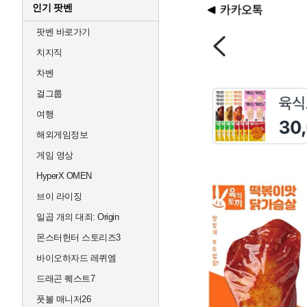
인기 팟벤
팟벤 바로가기
치지직
차벤
걸그룹
여행
해외게임정보
게임 영상
HyperX OMEN
브이 라이징
일곱 개의 대죄: Origin
몬스터헌터 스토리즈3
바이오하자드 레퀴엠
드래곤 퀘스트7
풋볼 매니저26