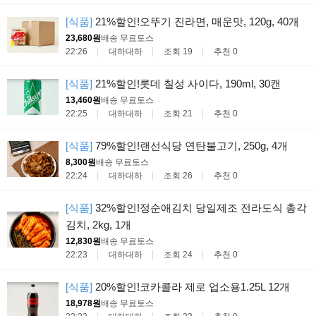
[식품]
21%할인!오뚜기 진라면, 매운맛, 120g, 40개
23,680원
배송 무료
토스
22:26
대하대하
조회 19
추천 0
[식품]
21%할인!롯데 칠성 사이다, 190ml, 30캔
13,460원
배송 무료
토스
22:25
대하대하
조회 21
추천 0
[식품]
79%할인!랜선식당 연탄불고기, 250g, 4개
8,300원
배송 무료
토스
22:24
대하대하
조회 26
추천 0
[식품]
32%할인!정순애김치 당일제조 전라도식 총각
김치, 2kg, 1개
12,830원
배송 무료
토스
22:23
대하대하
조회 24
추천 0
[식품]
20%할인!코카콜라 제로 업소용1.25L 12개
18,978원
배송 무료
토스