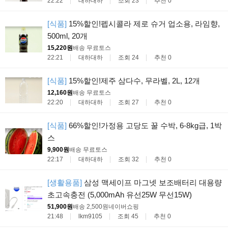
22:22
대하대하
조회 23
추천 0
[식품]
15%할인!펩시콜라 제로 슈거 업소용, 라임향,
500ml, 20개
15,220원
배송 무료
토스
22:21
대하대하
조회 24
추천 0
[식품]
15%할인!제주 삼다수, 무라벨, 2L, 12개
12,160원
배송 무료
토스
22:20
대하대하
조회 27
추천 0
[식품]
66%할인!가정용 고당도 꿀 수박, 6-8kg급, 1박
스
9,900원
배송 무료
토스
22:17
대하대하
조회 32
추천 0
[생활용품]
삼성 맥세이프 마그넷 보조배터리 대용량
초고속충전 (5,000mAh 유선25W 무선15W)
51,900원
배송 2,500원
네이버쇼핑
21:48
lkm9105
조회 45
추천 0