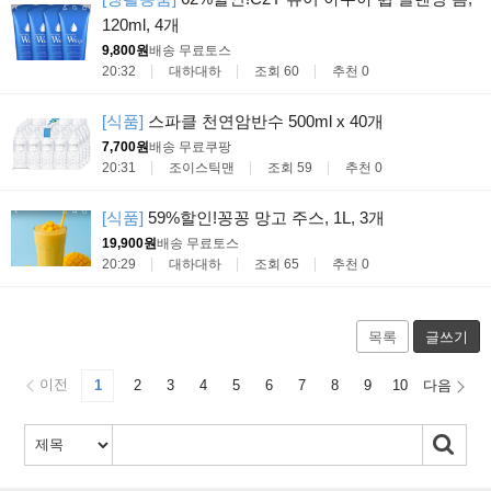
120ml, 4개
9,800원
배송 무료
토스
20:32
대하대하
조회 60
추천 0
[식품]
스파클 천연암반수 500ml x 40개
7,700원
배송 무료
쿠팡
20:31
조이스틱맨
조회 59
추천 0
[식품]
59%할인!꽁꽁 망고 주스, 1L, 3개
19,900원
배송 무료
토스
20:29
대하대하
조회 65
추천 0
목록
글쓰기
이전
1
2
3
4
5
6
7
8
9
10
다음