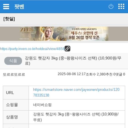
팟벤
[핫딜]
https://party.inven.co.kr/hotdeal/view/4858
강원도 햇감자 3kg (중~왕왕사이즈 선택) (10,900원/무
식품
료)
2025-08-06 12:17
또르르또르르
조회수 2,380
추천 0
댓글 0
https://smartstore.naver.com/jayeonen/products/120
URL
78335138
쇼핑몰
네이버쇼핑
강원도 햇감자 3kg (중~왕왕사이즈 선택) (10,900원/
상품명
무료)