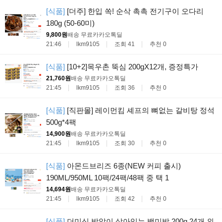
[식품]
[더주] 한입 쏙! 순삭 촉촉 전기구이 오다리
180g (50-60미)
9,800원
배송 무료
카카오톡딜
21:46
lkm9105
조회 41
추천 0
[식품]
[10+2]목우촌 뚝심 200gX12개, 증정특가
21,760원
배송 무료
카카오톡딜
21:45
lkm9105
조회 36
추천 0
[식품]
[직판몰] 레이먼킴 셰프의 뼈없는 갈비탕 정석
500g*4팩
14,900원
배송 무료
카카오톡딜
21:45
lkm9105
조회 30
추천 0
[식품]
아몬드브리즈 6종(NEW 커피 출시)
190ML/950ML 10팩/24팩/48팩 중 택 1
14,694원
배송 무료
카카오톡딜
21:45
lkm9105
조회 42
추천 0
[식품]
더미식 밥알이 살아있는 백미밥 200g 24개 외