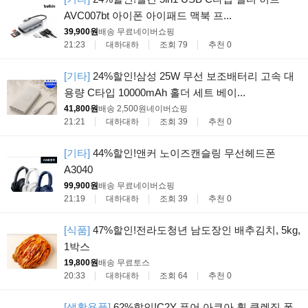
AVC007bt 아이폰 아이패드 맥북 프...
39,900원
배송 무료
네이버쇼핑
21:23
대하대하
조회 79
추천 0
[기타]
24%할인!삼성 25W 무선 보조배터리 고속 대
용량 C타입 10000mAh 홀더 세트 베이...
41,800원
배송 2,500원
네이버쇼핑
21:21
대하대하
조회 39
추천 0
[기타]
44%할인!앤커 노이즈캔슬링 무선헤드폰
A3040
99,900원
배송 무료
네이버쇼핑
21:19
대하대하
조회 39
추천 0
[식품]
47%할인!전라도청년 남도장인 배추김치, 5kg,
1박스
19,800원
배송 무료
토스
20:33
대하대하
조회 64
추천 0
[생활용품]
62%할인!C2Y 퓨어 아쿠아 휩 클렌징 폼,