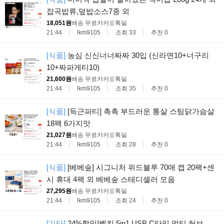
잡곡밥류,덮밥소스7종 외
18,051원
배송 무료
카카오톡딜
21:44
lkm9105
조회 33
추천 0
[식품]
농심 신신너너짜짜 30입 (신라면10+너구리
10+짜파게티10)
21,600원
배송 무료
카카오톡딜
21:44
lkm9105
조회 35
추천 0
[식품]
[득근파티] 촉촉 부드러운 통살 스팀닭가슴살
18팩 6가지맛
21,027원
배송 무료
카카오톡딜
21:44
lkm9105
조회 28
추천 0
[식품]
[베베숲] 시그니처 위드블루 70매 캡 20팩+센
시 휴대 4팩 외 베베숲 스테디셀러 모음
27,295원
배송 무료
카카오톡딜
21:44
lkm9105
조회 24
추천 0
[기타]
24%할인!벨킨 5in1 USB C타입 멀티 허브