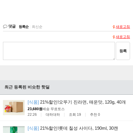
댓글
등록순
|
최신순
새로고침
새로고침
등록
최근 등록된 비슷한 핫딜
[식품]
21%할인!오뚜기 진라면, 매운맛, 120g, 40개
23,680원
배송 무료
토스
22:26
대하대하
조회 19
추천 0
[식품]
21%할인!롯데 칠성 사이다, 190ml, 30캔