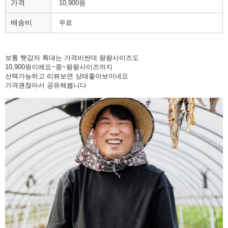
가격
10,900원
배송비
무료
보통 햇감자 특대는 가격비싼데 왕왕사이즈도
10,900원이에요~중~왕왕사이즈까지
선택가능하고 리뷰보면 상태좋아보이네요
가격괜찮아서 공유해봅니다