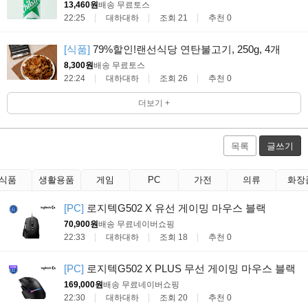
13,460원
배송 무료
토스
22:25
대하대하
조회 21
추천 0
[식품]
79%할인!랜선식당 연탄불고기, 250g, 4개
8,300원
배송 무료
토스
22:24
대하대하
조회 26
추천 0
더보기 +
목록
글쓰기
식품
생활용품
게임
PC
가전
의류
화장
[PC]
로지텍G502 X 유선 게이밍 마우스 블랙
70,900원
배송 무료
네이버쇼핑
22:33
대하대하
조회 18
추천 0
[PC]
로지텍G502 X PLUS 무선 게이밍 마우스 블랙
169,000원
배송 무료
네이버쇼핑
22:30
대하대하
조회 20
추천 0