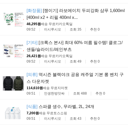
[화장품]
[쟁이기] 라보에이치 두피강화 샴푸 1,600ml
[400ml x2 + 리필 400ml x...
46,295원
배송 무료
카카오톡딜
09:52
이시루시오
조회 35
추천 0
[기타]
[크록스 본사] 최대 60% 여름 필수템! 클로그/
샌들/슬라이드/레인부츠
26,421원
배송 무료
카카오톡딜
09:52
이시루시오
조회 49
추천 0
[의류]
역시즌 블랙야크 공용 캐주얼 기본 롱 벤치 구
스 다운자켓
114,610원
배송 무료
지마켓
09:51
인생한방앗싸
조회 488
추천 0
[식품]
스파클 생수, 무라벨, 2L, 24개
7,200원
배송 무료
토스쇼핑
09:51
이시루시오
조회 43
추천 0