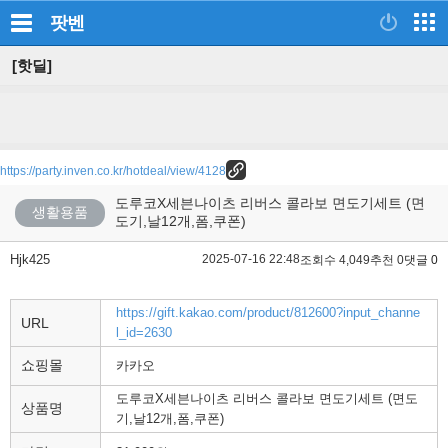
팟벤
[핫딜]
https://party.inven.co.kr/hotdeal/view/4128
도루코X세븐나이츠 리버스 콜라보 면도기세트 (면
생활용품
도기,날12개,폼,쿠폰)
Hjk425
2025-07-16 22:48
조회수 4,049
추천 0
댓글 0
https://gift.kakao.com/product/812600?input_channe
URL
l_id=2630
쇼핑몰
카카오
도루코X세븐나이츠 리버스 콜라보 면도기세트 (면도
상품명
기,날12개,폼,쿠폰)