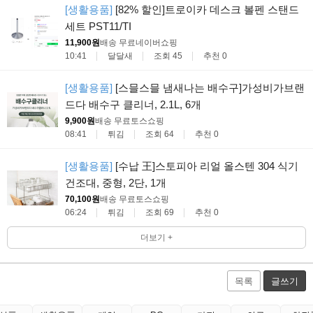
[생활용품]
[82% 할인]트로이카 데스크 볼펜 스탠드
세트 PST11/TI
11,900원
배송 무료
네이버쇼핑
10:41
달달새
조회 45
추천 0
[생활용품]
[스믈스믈 냄새나는 배수구]가성비가브랜
드다 배수구 클리너, 2.1L, 6개
9,900원
배송 무료
토스쇼핑
08:41
튀김
조회 64
추천 0
[생활용품]
[수납 王]스토피아 리얼 올스텐 304 식기
건조대, 중형, 2단, 1개
70,100원
배송 무료
토스쇼핑
06:24
튀김
조회 69
추천 0
더보기 +
목록
글쓰기