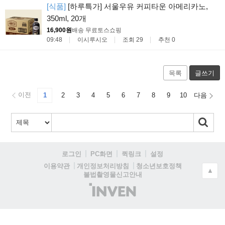
[식품]
[하루특가] 서울우유 커피타운 아메리카노,
350ml, 20개
16,900원
배송 무료
토스쇼핑
09:48
이시루시오
조회 29
추천 0
목록
글쓰기
이전
1
2
3
4
5
6
7
8
9
10
다음
로그인
PC화면
퀵링크
설정
청소년보호정책
이용약관
개인정보처리방침
▲
불법촬영물신고안내
(주)
인
벤