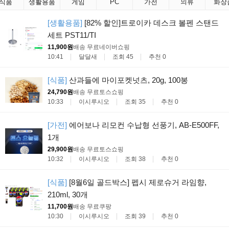
식품
생활용품
게임
PC
가전
의류
화장
[생활용품]
[82% 할인]트로이카 데스크 볼펜 스탠드
세트 PST11/TI
11,900원
배송 무료
네이버쇼핑
10:41
달달새
조회 45
추천 0
[식품]
산과들에 마이포켓넛츠, 20g, 100봉
24,790원
배송 무료
토스쇼핑
10:33
이시루시오
조회 35
추천 0
[가전]
에어보나 리모컨 수납형 선풍기, AB-E500FF,
1개
29,900원
배송 무료
토스쇼핑
10:32
이시루시오
조회 38
추천 0
[식품]
[8월6일 골드박스] 펩시 제로슈거 라임향,
210ml, 30개
11,700원
배송 무료
쿠팡
10:30
이시루시오
조회 39
추천 0