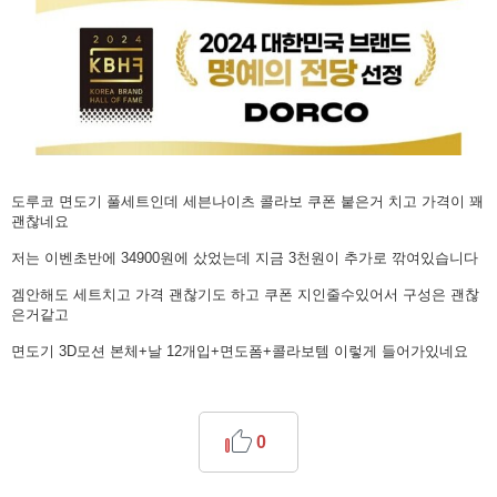
도루코 면도기 풀세트인데 세븐나이츠 콜라보 쿠폰 붙은거 치고 가격이 꽤
괜찮네요
저는 이벤초반에 34900원에 샀었는데 지금 3천원이 추가로 깎여있습니다
겜안해도 세트치고 가격 괜찮기도 하고 쿠폰 지인줄수있어서 구성은 괜찮
은거같고
면도기 3D모션 본체+날 12개입+면도폼+콜라보템 이렇게 들어가있네요
0