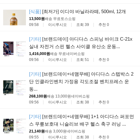
[식품]
[최저가] 이디야 바닐라라떼, 500ml, 12개
13,500원
배송 무료
토스쇼핑
09:58
이시루시오
조회 39
추천 0
[기타]
[브랜드데이] 아디다스 스피닝 바이크 C-21x
실내 자전거 스핀 헬스 사이클 유산소 운동...
1,416,000원
배송 무료
네이버쇼핑
09:56
이시루시오
조회 51
추천 0
[기타]
[브랜드데이+네맴무배] 아디다스 스텝박스 2
단 인클라인벤치 가정용 각도조절 벤치프레스 운
동...
268,100원
배송 13,000원
네이버쇼핑
09:56
이시루시오
조회 38
추천 0
[기타]
[브랜드데이+네맴무배] 1+1 아디다스 퍼포먼
스 무릎보호대 니슬리브 배구 헬스 축구 러닝 ...
21,140원
배송 3,000원
네이버쇼핑
09:55
이시루시오
조회 38
추천 0