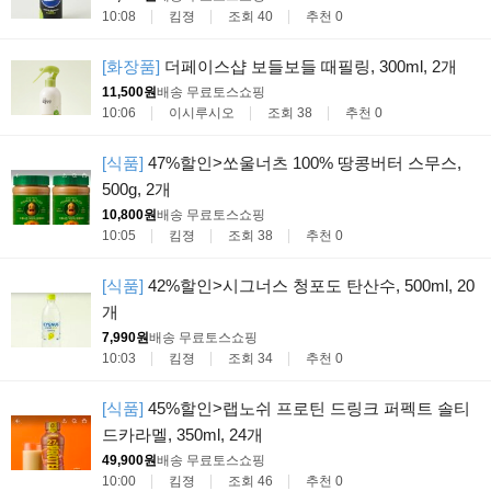
10:08
킴졍
조회 40
추천 0
[화장품]
더페이스샵 보들보들 때필링, 300ml, 2개
11,500원
배송 무료
토스쇼핑
10:06
이시루시오
조회 38
추천 0
[식품]
47%할인>쏘울너츠 100% 땅콩버터 스무스,
500g, 2개
10,800원
배송 무료
토스쇼핑
10:05
킴졍
조회 38
추천 0
[식품]
42%할인>시그너스 청포도 탄산수, 500ml, 20
개
7,990원
배송 무료
토스쇼핑
10:03
킴졍
조회 34
추천 0
[식품]
45%할인>랩노쉬 프로틴 드링크 퍼펙트 솔티
드카라멜, 350ml, 24개
49,900원
배송 무료
토스쇼핑
10:00
킴졍
조회 46
추천 0