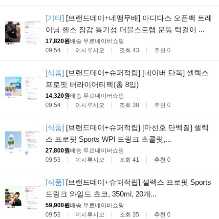
[기타]
[브랜드데이+네맴무배] 아디다스 오픈백 트레
이닝 헬스 장갑 통기성 더블스트랩 운동 턱걸이 ...
17,820원
배송 무료
네이버쇼핑
09:54
이시루시오
조회 43
추천 0
[식품]
[브랜드데이+슈퍼적립] [네이버 단독] 셀렉스
프로핏 버라이어티팩(총 8입)
14,320원
배송 무료
네이버쇼핑
09:54
이시루시오
조회 38
추천 0
[식품]
[브랜드데이+슈퍼적립] [마선호 단백질] 셀렉
스 프로핏 Sports WPI 드링크 초콜릿,...
27,800원
배송 무료
네이버쇼핑
09:53
이시루시오
조회 41
추천 0
[식품]
[브랜드데이+슈퍼적립] 셀렉스 프로핏 Sports
드링크 와일드 초코, 350ml, 20개...
59,900원
배송 무료
네이버쇼핑
09:53
이시루시오
조회 35
추천 0