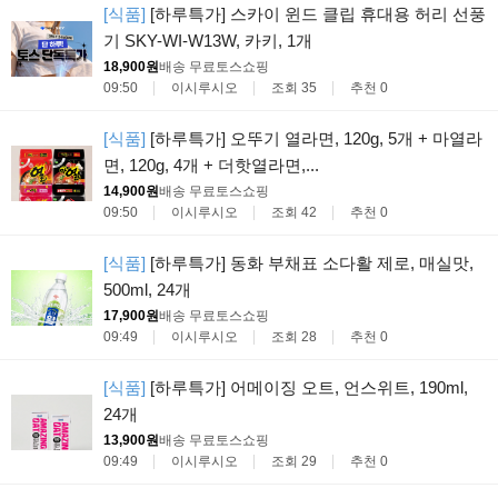
[식품]
[하루특가] 스카이 윈드 클립 휴대용 허리 선풍
기 SKY-WI-W13W, 카키, 1개
18,900원
배송 무료
토스쇼핑
09:50
이시루시오
조회 35
추천 0
[식품]
[하루특가] 오뚜기 열라면, 120g, 5개 + 마열라
면, 120g, 4개 + 더핫열라면,...
14,900원
배송 무료
토스쇼핑
09:50
이시루시오
조회 42
추천 0
[식품]
[하루특가] 동화 부채표 소다활 제로, 매실맛,
500ml, 24개
17,900원
배송 무료
토스쇼핑
09:49
이시루시오
조회 28
추천 0
[식품]
[하루특가] 어메이징 오트, 언스위트, 190ml,
24개
13,900원
배송 무료
토스쇼핑
09:49
이시루시오
조회 29
추천 0