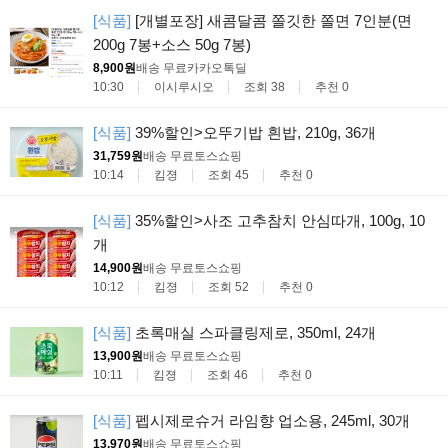
[식품]
[개별포장] 새콤달콤 쫄깃한 쫄면 7인분(면
200g 7봉+소스 50g 7봉)
8,900원
배송 무료
카카오톡딜
10:30
이시루시오
조회 38
추천 0
[식품]
39%할인>오뚜기밥 흰밥, 210g, 36개
31,759원
배송 무료
토스쇼핑
10:14
킴졍
조회 45
추천 0
[식품]
35%할인>사조 고추참치 안심따개, 100g, 10
개
14,900원
배송 무료
토스쇼핑
10:12
킴졍
조회 52
추천 0
[식품]
초록매실 스파클링제로, 350ml, 24개
13,900원
배송 무료
토스쇼핑
10:11
킴졍
조회 46
추천 0
[식품]
펩시제로슈거 라임향 업소용, 245ml, 30개
13,970원
배송 무료
토스쇼핑