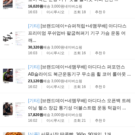
16,020원
배송 3,000원
네이버쇼핑
16:03
이시루시오
조회 18
추천 0
[기타]
[브랜드데이+슈퍼적립+네맴무배] 아디다스
프리미엄 푸쉬업바 팔굽혀펴기 기구 가슴 운동 어
깨...
30,320원
배송 3,000원
네이버쇼핑
16:03
이시루시오
조회 16
추천 0
[기타]
[브랜드데이+네맴무배] 아디다스 퍼포먼스
AB슬라이드 복근운동기구 무소음 휠 코어 롤아웃 ...
23,120원
배송 3,000원
네이버쇼핑
16:02
이시루시오
조회 16
추천 0
[기타]
[브랜드데이+네맴무배] 아디다스 오픈백 트레
이닝 헬스 장갑 통기성 더블스트랩 운동 턱걸이 ...
17,820원
배송 3,000원
네이버쇼핑
16:02
이시루시오
조회 21
추천 0
[식품]
서문시장 땅콩빵, 360g, 90개입, 1개