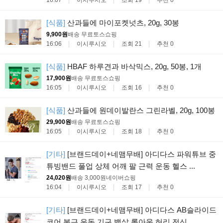
[식품]
산과들에 마이포켓넛츠, 20g, 30봉
9,900원
배송 무료
토스쇼핑
16:06
이시루시오
조회 21
추천 0
[식품]
HBAF 하루견과 바삭믹스, 20g, 50봉, 1개
17,900원
배송 무료
토스쇼핑
16:05
이시루시오
조회 16
추천 0
[식품]
산과들에 원데이발란스 그린라벨, 20g, 100봉
29,900원
배송 무료
토스쇼핑
16:05
이시루시오
조회 18
추천 0
[기타]
[브랜드데이+네맴무배] 아디다스 파워튜브 중
튜빙밴드 풀업 상체 어깨 팔 근력 운동 헬스 ...
24,020원
배송 3,000원
네이버쇼핑
16:04
이시루시오
조회 17
추천 0
[기타]
[브랜드데이+네맴무배] 아디다스 AB슬라이드
코어 복근 운동 기구 뱃살 롤아웃 허리 전신 ...