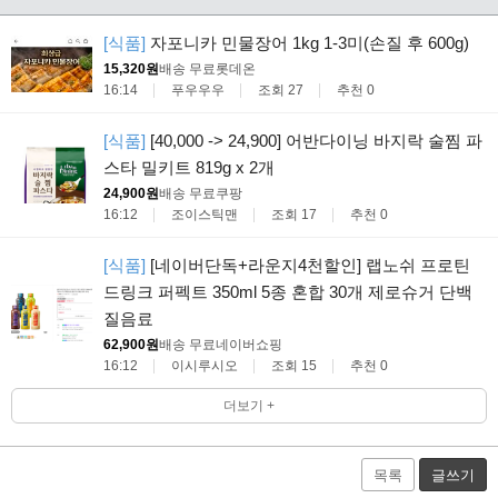
[식품]
자포니카 민물장어 1kg 1-3미(손질 후 600g)
15,320원
배송 무료
롯데온
16:14
푸우우우
조회 27
추천 0
[식품]
[40,000 -> 24,900] 어반다이닝 바지락 술찜 파
스타 밀키트 819g x 2개
24,900원
배송 무료
쿠팡
16:12
조이스틱맨
조회 17
추천 0
[식품]
[네이버단독+라운지4천할인] 랩노쉬 프로틴
드링크 퍼펙트 350ml 5종 혼합 30개 제로슈거 단백
질음료
62,900원
배송 무료
네이버쇼핑
16:12
이시루시오
조회 15
추천 0
더보기 +
목록
글쓰기