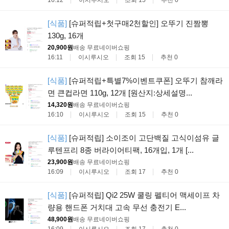
[식품]
[슈퍼적립+첫구매2천할인] 오뚜기 진짬뽕
130g, 16개
20,900원
배송 무료
네이버쇼핑
16:11
이시루시오
조회 15
추천 0
[식품]
[슈퍼적립+특별7%이벤트쿠폰] 오뚜기 참깨라
면 큰컵라면 110g, 12개 [원산지:상세설명...
14,320원
배송 무료
네이버쇼핑
16:10
이시루시오
조회 15
추천 0
[식품]
[슈퍼적립] 소이조이 고단백질 고식이섬유 글
루텐프리 8종 버라이어티팩, 16개입, 1개 [...
23,900원
배송 무료
네이버쇼핑
16:09
이시루시오
조회 17
추천 0
[식품]
[슈퍼적립] Qi2 25W 쿨링 펠티어 맥세이프 차
량용 핸드폰 거치대 고속 무선 충전기 E...
48,900원
배송 무료
네이버쇼핑
16:09
이시루시오
조회 17
추천 0