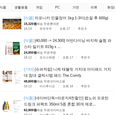
식품
생활용품
게임
PC
가전
의류
화장
[식품]
자포니카 민물장어 1kg 1-3미(손질 후 600g)
15,320원
배송 무료
롯데온
16:14
푸우우우
조회 27
추천 0
[식품]
[40,000 -> 24,900] 어반다이닝 바지락 술찜 파
스타 밀키트 819g x ...
24,900원
배송 무료
쿠팡
16:12
조이스틱맨
조회 17
추천 0
[기타]
[슈퍼적립] 니케 태블릿 거치대 아이패드 거치
대 침대 갤럭시탭 패드 The Comfy
48,800원
배송 무료
네이버쇼핑
16:12
이시루시오
조회 16
추천 0
[식품]
[네이버단독+라운지4천할인] 랩노쉬 프로틴
드링크 퍼펙트 350ml 5종 혼합 30개 제로...
62,900원
배송 무료
네이버쇼핑
16:12
이시루시오
조회 15
추천 0