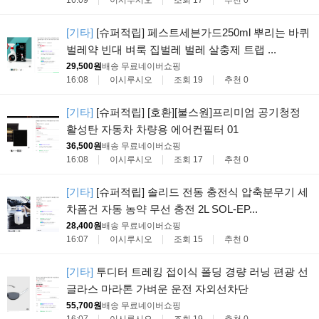
[기타]
[슈퍼적립] 페스트세븐가드250ml 뿌리는 바퀴
벌레약 빈대 벼룩 집벌레 벌레 살충제 트랩 ...
29,500원
배송 무료
네이버쇼핑
16:08
이시루시오
조회 19
추천 0
[기타]
[슈퍼적립] [호환][불스원]프리미엄 공기청정
활성탄 자동차 차량용 에어컨필터 01
36,500원
배송 무료
네이버쇼핑
16:08
이시루시오
조회 17
추천 0
[기타]
[슈퍼적립] 솔리드 전동 충전식 압축분무기 세
차폼건 자동 농약 무선 충전 2L SOL-EP...
28,400원
배송 무료
네이버쇼핑
16:07
이시루시오
조회 15
추천 0
[기타]
투디터 트레킹 접이식 폴딩 경량 러닝 편광 선
글라스 마라톤 가벼운 운전 자외선차단
55,700원
배송 무료
네이버쇼핑
16:07
이시루시오
조회 19
추천 0