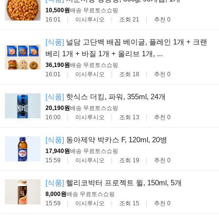
10,500원
배송 무료
토스쇼핑
16:01
이시루시오
조회 21
추천 0
[식품]
널담 고단백 배꼽 베이글, 플레인 1개 + 크랜
베리 1개 + 바질 1개 + 올리브 1개, ...
36,190원
배송 무료
토스쇼핑
16:01
이시루시오
조회 18
추천 0
[식품]
핫식스 더킹, 파워, 355ml, 24개
20,190원
배송 무료
토스쇼핑
16:00
이시루시오
조회 13
추천 0
[식품]
동아제약 박카스 F, 120ml, 20병
17,940원
배송 무료
토스쇼핑
15:59
이시루시오
조회 19
추천 0
[식품]
헬리코박터 프로젝트 윌, 150ml, 5개
8,000원
배송 무료
토스쇼핑
15:59
이시루시오
조회 15
추천 0