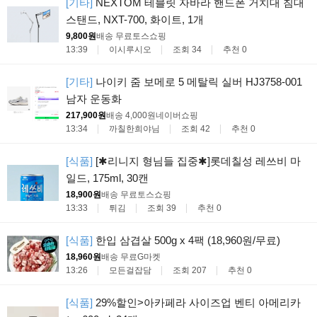
[기타]
NEXTOM 테블릿 자바라 핸드폰 거치대 침대
스탠드, NXT-700, 화이트, 1개
9,800원
배송 무료
토스쇼핑
13:39
이시루시오
조회 34
추천 0
[기타]
나이키 줌 보메로 5 메탈릭 실버 HJ3758-001
남자 운동화
217,900원
배송 4,000원
네이버쇼핑
13:34
까칠한희야님
조회 42
추천 0
[식품]
[✱리니지 형님들 집중✱]롯데칠성 레쓰비 마
일드, 175ml, 30캔
18,900원
배송 무료
토스쇼핑
13:33
튀김
조회 39
추천 0
[식품]
한입 삼겹살 500g x 4팩 (18,960원/무료)
18,960원
배송 무료
G마켓
13:26
모든걸잡담
조회 207
추천 0
[식품]
29%할인>아카페라 사이즈업 벤티 아메리카