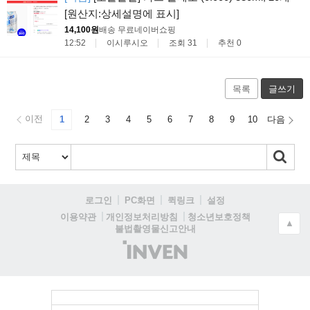
[원산지:상세설명에 표시]
14,100원
배송 무료
네이버쇼핑
12:52
이시루시오
조회 31
추천 0
목록
글쓰기
이전
1
2
3
4
5
6
7
8
9
10
다음
로그인
PC화면
퀵링크
설정
청소년보호정책
이용약관
개인정보처리방침
▲
불법촬영물신고안내
(주)
인
벤