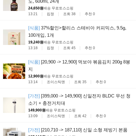
노, 600ml, 24개
24,650원
배송 무료
토스쇼핑
13:21
킴졍
조회 38
추천 0
[식품]
37%할인>할리스 스테비아 커피믹스, 9.5g,
100개입, 1개
19,240원
배송 무료
토스쇼핑
13:18
킴졍
조회 45
추천 0
[식품]
[20,900 -> 12,900] 먹보야 볶음김치 200g 8봉
지
12,900원
배송 무료
토스쇼핑
13:14
조이스틱맨
조회 35
추천 0
[가전]
[399,000 -> 149,900] 신일전자 BLDC 무선 청
소기 + 충전거치대
149,900원
배송 무료
토스쇼핑
13:09
조이스틱맨
조회 42
추천 0
[가전]
[210,710 -> 187,110] 신일 소형 제빙기 본품