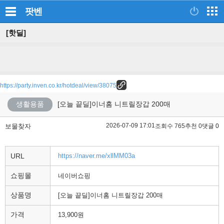
팟벤
[핫딜]
https://party.inven.co.kr/hotdeal/view/38075
생활용품
[오늘 끝딜]이너홈 니트릴장갑 200매
2026-07-09 17:01
보물찾자
조회수 765
추천 0
댓글 0
URL
https://naver.me/xllMM03a
쇼핑몰
네이버쇼핑
상품명
[오늘 끝딜]이너홈 니트릴장갑 200매
가격
13,900원