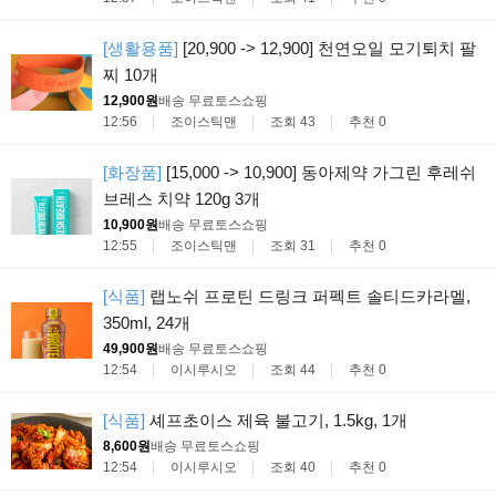
[생활용품]
[20,900 -> 12,900] 천연오일 모기퇴치 팔
찌 10개
12,900원
배송 무료
토스쇼핑
12:56
조이스틱맨
조회 43
추천 0
[화장품]
[15,000 -> 10,900] 동아제약 가그린 후레쉬
브레스 치약 120g 3개
10,900원
배송 무료
토스쇼핑
12:55
조이스틱맨
조회 31
추천 0
[식품]
랩노쉬 프로틴 드링크 퍼펙트 솔티드카라멜,
350ml, 24개
49,900원
배송 무료
토스쇼핑
12:54
이시루시오
조회 44
추천 0
[식품]
셰프초이스 제육 불고기, 1.5kg, 1개
8,600원
배송 무료
토스쇼핑
12:54
이시루시오
조회 40
추천 0