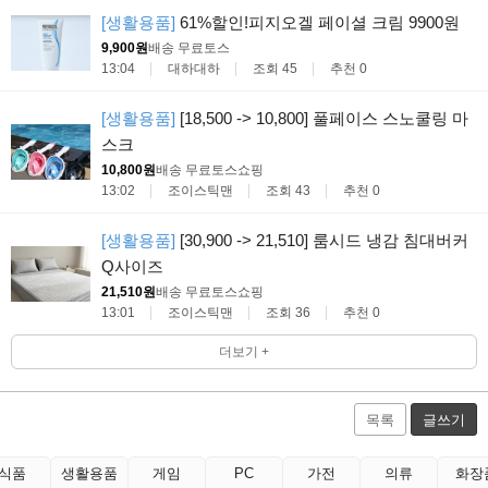
[생활용품]
61%할인!피지오겔 페이셜 크림 9900원
9,900원
배송 무료
토스
13:04
대하대하
조회 45
추천 0
[생활용품]
[18,500 -> 10,800] 풀페이스 스노쿨링 마
스크
10,800원
배송 무료
토스쇼핑
13:02
조이스틱맨
조회 43
추천 0
[생활용품]
[30,900 -> 21,510] 룸시드 냉감 침대버커
Q사이즈
21,510원
배송 무료
토스쇼핑
13:01
조이스틱맨
조회 36
추천 0
더보기 +
목록
글쓰기
식품
생활용품
게임
PC
가전
의류
화장