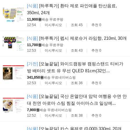
[식품]
[하루특가] 환타 제로 파인애플 탄산음료,
350ml, 24개
11,900원
배송 무료
쿠팡
12:54
이시루시오
조회 45
추천 0
[식품]
[하루특가] 펩시 제로슈거 라임향, 210ml, 30개
11,700원
배송 무료
쿠팡
12:53
이시루시오
조회 43
추천 0
[가전]
[오늘끝딜] 와이드캠핑뷰 캠핑스탠드 티비가
방 배터리 셋트 유 무선 QLED 81cm(32인...
341,050원
배송 무료
네이버쇼핑
12:53
이시루시오
조회 36
추천 0
[식품]
[오늘끝딜] 국산 온열안대 암막 여행용 수면 안
대 천연 아로마 스팀 찜질 아이마스크 일상에...
7,900원
배송 무료
네이버쇼핑
12:52
이시루시오
조회 38
추천 0
[식품]
[오늘끝딜] 카스 올제로 (0.000) 330ml, 20개