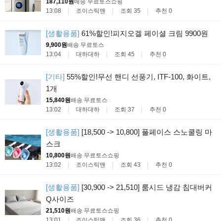
187,110원
배송 무료
토스쇼핑
13:08
조이스틱맨
조회 35
추천 0
[생활용품]
61%할인!피지오겔 페이셜 크림 9900원
9,900원
배송 무료
토스
13:04
대하대하
조회 45
추천 0
[기타]
55%할인!무선 핸디 선풍기, ITF-100, 화이트,
1개
15,840원
배송 무료
토스
13:02
대하대하
조회 37
추천 0
[생활용품]
[18,500 -> 10,800] 풀페이스 스노쿨링 마
스크
10,800원
배송 무료
토스쇼핑
13:02
조이스틱맨
조회 43
추천 0
[생활용품]
[30,900 -> 21,510] 룸시드 냉감 침대버커
Q사이즈
21,510원
배송 무료
토스쇼핑
13:01
조이스틱맨
조회 36
추천 0