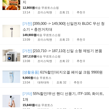
지
12,900원
배송 무료
토스쇼핑
13:14
조이스틱맨
조회 21
추천 0
[가전]
[399,000 -> 149,900] 신일전자 BLDC 무선 청
소기 + 충전거치대
149,900원
배송 무료
토스쇼핑
13:09
조이스틱맨
조회 23
추천 0
[가전]
[210,710 -> 187,110] 신일 소형 제빙기 본품
187,110원
배송 무료
토스쇼핑
13:08
조이스틱맨
조회 22
추천 0
[생활용품]
61%할인!피지오겔 페이셜 크림 9900원
9,900원
배송 무료
토스
13:04
대하대하
조회 32
추천 0
[기타]
55%할인!무선 핸디 선풍기, ITF-100, 화이트,
1개
15,840원
배송 무료
토스