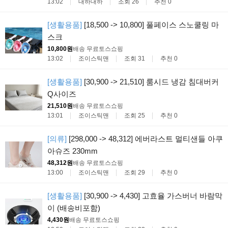
13:02
대하대하
조회 26
추천 0
[생활용품]
[18,500 -> 10,800] 풀페이스 스노쿨링 마
스크
10,800원
배송 무료
토스쇼핑
13:02
조이스틱맨
조회 31
추천 0
[생활용품]
[30,900 -> 21,510] 룸시드 냉감 침대버커
Q사이즈
21,510원
배송 무료
토스쇼핑
13:01
조이스틱맨
조회 25
추천 0
[의류]
[298,000 -> 48,312] 에버라스트 멀티샌들 아쿠
아슈즈 230mm
48,312원
배송 무료
토스쇼핑
13:00
조이스틱맨
조회 29
추천 0
[생활용품]
[30,900 -> 4,430] 고효율 가스버너 바람막
이 (배송비포함)
4,430원
배송 무료
토스쇼핑