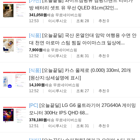
[가전]
[오늘끝딜] 와이드캠핑뷰 캠핑스탠드 티비가
방 배터리 셋트 유 무선 QLED 81cm(32인...
341,050원
배송 무료
네이버쇼핑
12:53
이시루시오
조회 28
추천 0
[식품]
[오늘끝딜] 국산 온열안대 암막 여행용 수면 안
대 천연 아로마 스팀 찜질 아이마스크 일상에...
7,900원
배송 무료
네이버쇼핑
12:52
이시루시오
조회 31
추천 0
[식품]
[오늘끝딜] 카스 올제로 (0.000) 330ml, 20개
[원산지:상세설명에 표시]
14,100원
배송 무료
네이버쇼핑
12:52
이시루시오
조회 27
추천 0
[PC]
[오늘끝딜] LG G6 울트라기어 27G640A 게이밍
모니터 300Hz IPS QHD 68...
378,180원
배송 무료
네이버쇼핑
12:51
이시루시오
조회 31
추천 0