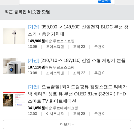
최근 등록된 비슷한 핫딜
[가전]
[399,000 -> 149,900] 신일전자 BLDC 무선 청
소기 + 충전거치대
149,900원
배송 무료
토스쇼핑
13:09
조이스틱맨
조회 23
추천 0
[가전]
[210,710 -> 187,110] 신일 소형 제빙기 본품
187,110원
배송 무료
토스쇼핑
13:08
조이스틱맨
조회 22
추천 0
[가전]
[오늘끝딜] 와이드캠핑뷰 캠핑스탠드 티비가
방 배터리 셋트 유 무선 QLED 81cm(32인치) FHD
스마트 TV 화이트에디션
341,050원
배송 무료
네이버쇼핑
12:53
이시루시오
조회 28
추천 0
더보기 +