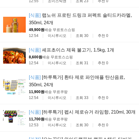
12:55
조이스틱맨
조회 23
추천 0
[식품]
랩노쉬 프로틴 드링크 퍼펙트 솔티드카라멜,
350ml, 24개
49,900원
배송 무료
토스쇼핑
12:54
이시루시오
조회 30
추천 0
[식품]
셰프초이스 제육 불고기, 1.5kg, 1개
8,600원
배송 무료
토스쇼핑
12:54
이시루시오
조회 31
추천 0
[식품]
[하루특가] 환타 제로 파인애플 탄산음료,
350ml, 24개
11,900원
배송 무료
쿠팡
12:54
이시루시오
조회 33
추천 0
[식품]
[하루특가] 펩시 제로슈거 라임향, 210ml, 30개
11,700원
배송 무료
쿠팡
12:53
이시루시오
조회 30
추천 0