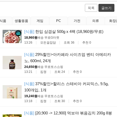
목록
글쓰기
식품
생활용품
게임
PC
가전
의류
화장
[식품]
한입 삼겹살 500g x 4팩 (18,960원/무료)
18,960원
배송 무료
G마켓
13:26
모든걸잡담
조회 36
추천 0
[식품]
29%할인>아카페라 사이즈업 벤티 아메리카
노, 600ml, 24개
24,650원
배송 무료
토스쇼핑
13:21
킴졍
조회 24
추천 0
[식품]
37%할인>할리스 스테비아 커피믹스, 9.5g,
100개입, 1개
19,240원
배송 무료
토스쇼핑
13:18
킴졍
조회 30
추천 0
[식품]
[20,900 -> 12,900] 먹보야 볶음김치 200g 8봉