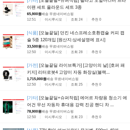
[기타]
[오늘끝딜+슈퍼적립] 델라고 오일마스터 프라
이팬 세트 올라운드 세트 3종
65,900원
배송 무료
네이버쇼핑
12:51
이시루시오
조회 24
추천 0
[식품]
[오늘끝딜] 던킨 네스프레소호환캡슐 커피 캡
슐 5종 120개입 [원산지:상세설명에 표시]
33,500원
배송 무료
네이버쇼핑
12:50
이시루시오
조회 28
추천 0
[가전]
[오늘끝딜 라이브특가] [고양이의 날] [호퍼 패
키지] 리터로봇4 고양이 자동 화장실(블랙...
1,715,000원
배송 무료
네이버쇼핑
12:50
이시루시오
조회 25
추천 0
[기타]
[오늘끝딜+슈퍼적립] 에어르 차량용 청소기 에
어건 무선 자동차 휴대용 강력 진공 핸디 차 ...
78,900원
배송 무료
네이버쇼핑
12:50
이시루시오
조회 23
추천 0