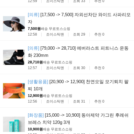
12:59
조이스틱맨
조회 33
추천 0
[의류]
[17,500 -> 7,500] 자외선차단 와이드 사파리모
자
7,500원
배송 무료
토스쇼핑
12:58
조이스틱맨
조회 29
추천 0
[의류]
[79,000 -> 28,710] 에버라스트 피트니스 운동
화 230mm
28,710원
배송 무료
토스쇼핑
12:57
조이스틱맨
조회 30
추천 0
[생활용품]
[20,900 -> 12,900] 천연오일 모기퇴치 팔
찌 10개
12,900원
배송 무료
토스쇼핑
12:56
조이스틱맨
조회 31
추천 0
[화장품]
[15,000 -> 10,900] 동아제약 가그린 후레쉬
브레스 치약 120g 3개
10,900원
배송 무료
토스쇼핑