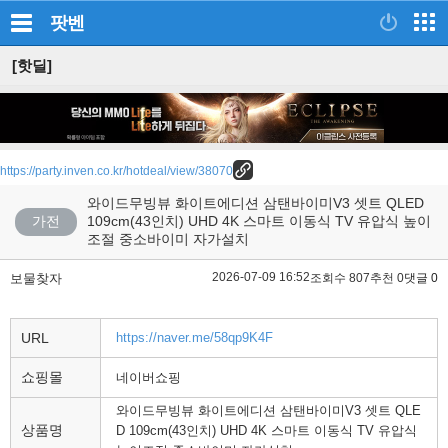
팟벤
[핫딜]
https://party.inven.co.kr/hotdeal/view/38070
와이드무빙뷰 화이트에디션 삼탠바이미V3 셋트 QLED
가전
109cm(43인치) UHD 4K 스마트 이동식 TV 유압식 높이
조절 중소바이미 자가설치
2026-07-09 16:52
보물찾자
조회수 807
추천 0
댓글 0
URL
https://naver.me/58qp9K4F
쇼핑몰
네이버쇼핑
와이드무빙뷰 화이트에디션 삼탠바이미V3 셋트 QLE
상품명
D 109cm(43인치) UHD 4K 스마트 이동식 TV 유압식