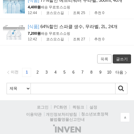
[식품]
77%할인 에브리워터 무라벨, 500ml, 40개
4,400원
배송 무료
토스쇼핑
12:44
코스모스길
조회 25
추천 0
[식품]
64%할인 스파클 생수, 무라벨, 2L, 24개
7,200원
배송 무료
토스쇼핑
12:42
코스모스길
조회 27
추천 0
목록
글쓰기
이전
1
2
3
4
5
6
7
8
9
10
다음
로그인
PC화면
퀵링크
설정
청소년보호정책
이용약관
개인정보처리방침
▲
불법촬영물신고안내
(주)
인