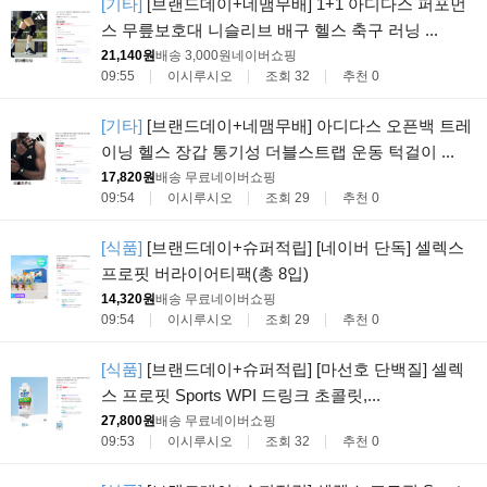
[기타]
[브랜드데이+네맴무배] 1+1 아디다스 퍼포먼
스 무릎보호대 니슬리브 배구 헬스 축구 러닝 ...
21,140원
배송 3,000원
네이버쇼핑
09:55
이시루시오
조회 32
추천 0
[기타]
[브랜드데이+네맴무배] 아디다스 오픈백 트레
이닝 헬스 장갑 통기성 더블스트랩 운동 턱걸이 ...
17,820원
배송 무료
네이버쇼핑
09:54
이시루시오
조회 29
추천 0
[식품]
[브랜드데이+슈퍼적립] [네이버 단독] 셀렉스
프로핏 버라이어티팩(총 8입)
14,320원
배송 무료
네이버쇼핑
09:54
이시루시오
조회 29
추천 0
[식품]
[브랜드데이+슈퍼적립] [마선호 단백질] 셀렉
스 프로핏 Sports WPI 드링크 초콜릿,...
27,800원
배송 무료
네이버쇼핑
09:53
이시루시오
조회 32
추천 0