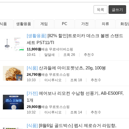
목록
글쓰기
식품
생활용품
게임
PC
가전
의류
화장
[생활용품]
[82% 할인]트로이카 데스크 볼펜 스탠드
세트 PST11/TI
11,900원
배송 무료
네이버쇼핑
10:41
달달새
조회 26
추천 0
[식품]
산과들에 마이포켓넛츠, 20g, 100봉
24,790원
배송 무료
토스쇼핑
10:33
이시루시오
조회 18
추천 0
[가전]
에어보나 리모컨 수납형 선풍기, AB-E500FF,
1개
29,900원
배송 무료
토스쇼핑
10:32
이시루시오
조회 14
추천 0
[식품]
[8월6일 골드박스] 펩시 제로슈거 라임향,