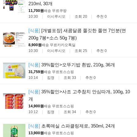
210ml, 30개
11,700원
배송 무료
쿠팡
10:30
이시루시오
조회 20
추천 0
[식품]
[개별포장] 새콤달콤 쫄깃한 쫄면 7인분(면
200g 7봉+소스 50g 7봉)
8,900원
배송 무료
카카오톡딜
10:30
이시루시오
조회 25
추천 0
[식품]
39%할인>오뚜기밥 흰밥, 210g, 36개
31,759원
배송 무료
토스쇼핑
10:14
킴졍
조회 33
추천 0
[식품]
35%할인>사조 고추참치 안심따개, 100g, 10
개
14,900원
배송 무료
토스쇼핑
10:12
킴졍
조회 34
추천 0
[식품]
초록매실 스파클링제로, 350ml, 24개
13,900원
배송 무료
토스쇼핑