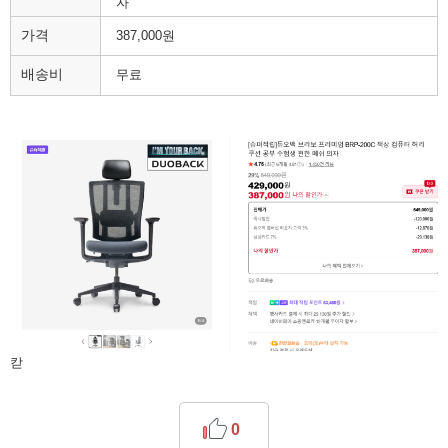
자
가격
387,000원
배송비
무료
칻
0