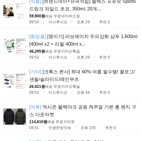
[식품]
[브랜드데이+슈퍼적립] 셀렉스 프로핏 Sports
드링크 와일드 초코, 350ml, 20개...
59,900원
배송 무료
네이버쇼핑
09:53
이시루시오
조회 29
추천 0
[화장품]
[쟁이기] 라보에이치 두피강화 샴푸 1,600ml
[400ml x2 + 리필 400ml x...
46,295원
배송 무료
카카오톡딜
09:52
이시루시오
조회 29
추천 0
[기타]
[크록스 본사] 최대 60% 여름 필수템! 클로그/
샌들/슬라이드/레인부츠
26,421원
배송 무료
카카오톡딜
09:52
이시루시오
조회 44
추천 0
[의류]
역시즌 블랙야크 공용 캐주얼 기본 롱 벤치 구
스 다운자켓
114,610원
배송 무료
지마켓
09:51
인생한방앗싸
조회 155
추천 0