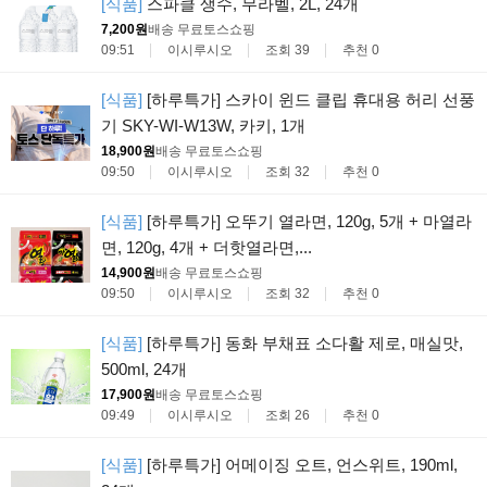
[식품]
스파클 생수, 무라벨, 2L, 24개
7,200원
배송 무료
토스쇼핑
09:51
이시루시오
조회 39
추천 0
[식품]
[하루특가] 스카이 윈드 클립 휴대용 허리 선풍
기 SKY-WI-W13W, 카키, 1개
18,900원
배송 무료
토스쇼핑
09:50
이시루시오
조회 32
추천 0
[식품]
[하루특가] 오뚜기 열라면, 120g, 5개 + 마열라
면, 120g, 4개 + 더핫열라면,...
14,900원
배송 무료
토스쇼핑
09:50
이시루시오
조회 32
추천 0
[식품]
[하루특가] 동화 부채표 소다활 제로, 매실맛,
500ml, 24개
17,900원
배송 무료
토스쇼핑
09:49
이시루시오
조회 26
추천 0
[식품]
[하루특가] 어메이징 오트, 언스위트, 190ml,