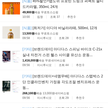
[식품]
45%할인>랩노쉬 프로틴 드링크 퍼펙트 솔티
드카라멜, 350ml, 24개
49,900원
배송 무료
토스쇼핑
10:00
킴졍
조회 37
추천 0
[식품]
[최저가] 이디야 바닐라라떼, 500ml, 12개
13,500원
배송 무료
토스쇼핑
09:58
이시루시오
조회 28
추천 0
[기타]
[브랜드데이] 아디다스 스피닝 바이크 C-21x
실내 자전거 스핀 헬스 사이클 유산소 운동...
1,416,000원
배송 무료
네이버쇼핑
09:56
이시루시오
조회 44
추천 0
[기타]
[브랜드데이+네맴무배] 아디다스 스텝박스 2
단 인클라인벤치 가정용 각도조절 벤치프레스 운
동...
268,100원
배송 13,000원
네이버쇼핑
09:56
이시루시오
조회 29
추천 0