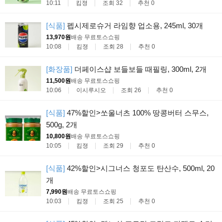
10:11
킴졍
조회 32
추천 0
[식품]
펩시제로슈거 라임향 업소용, 245ml, 30개
13,970원
배송 무료
토스쇼핑
10:08
킴졍
조회 28
추천 0
[화장품]
더페이스샵 보들보들 때필링, 300ml, 2개
11,500원
배송 무료
토스쇼핑
10:06
이시루시오
조회 26
추천 0
[식품]
47%할인>쏘울너츠 100% 땅콩버터 스무스,
500g, 2개
10,800원
배송 무료
토스쇼핑
10:05
킴졍
조회 29
추천 0
[식품]
42%할인>시그너스 청포도 탄산수, 500ml, 20
개
7,990원
배송 무료
토스쇼핑
10:03
킴졍
조회 25
추천 0