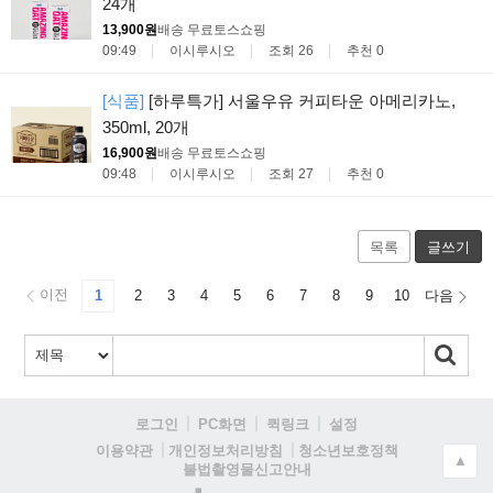
24개
13,900원
배송 무료
토스쇼핑
09:49
이시루시오
조회 26
추천 0
[식품]
[하루특가] 서울우유 커피타운 아메리카노,
350ml, 20개
16,900원
배송 무료
토스쇼핑
09:48
이시루시오
조회 27
추천 0
목록
글쓰기
이전
1
2
3
4
5
6
7
8
9
10
다음
로그인
PC화면
퀵링크
설정
청소년보호정책
이용약관
개인정보처리방침
▲
불법촬영물신고안내