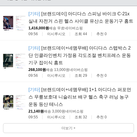
[기타]
[브랜드데이] 아디다스 스피닝 바이크 C-21x
실내 자전거 스핀 헬스 사이클 유산소 운동기구 홈트
1,416,000원
배송 무료
네이버쇼핑
09:56
이시루시오
조회 44
추천 0
[기타]
[브랜드데이+네맴무배] 아디다스 스텝박스 2
단 인클라인벤치 가정용 각도조절 벤치프레스 운동
기구 접이식 홈트
268,100원
배송 13,000원
네이버쇼핑
09:56
이시루시오
조회 29
추천 0
[기타]
[브랜드데이+네맴무배] 1+1 아디다스 퍼포먼
스 무릎보호대 니슬리브 배구 헬스 축구 러닝 농구
운동 등산 테니스
21,140원
배송 3,000원
네이버쇼핑
09:55
이시루시오
조회 32
추천 0
더보기 +