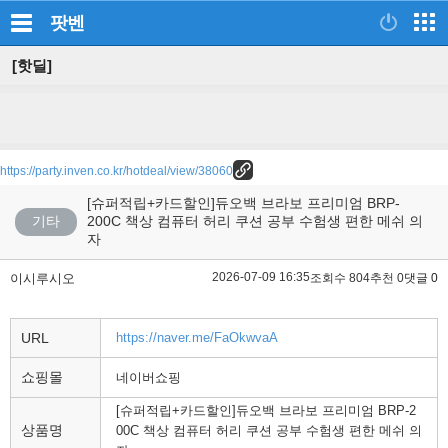
팟벤
[핫딜]
https://party.inven.co.kr/hotdeal/view/38060
[슈퍼적립+카드할인]듀오백 브라보 프리미엄 BRP-
기타
200C 책상 컴퓨터 허리 쿠션 공부 수험생 편한 메쉬 의
자
2026-07-09 16:35
이시루시오
조회수 804
추천 0
댓글 0
URL
https://naver.me/FaOkwvaA
쇼핑몰
네이버쇼핑
[슈퍼적립+카드할인]듀오백 브라보 프리미엄 BRP-2
상품명
00C 책상 컴퓨터 허리 쿠션 공부 수험생 편한 메쉬 의