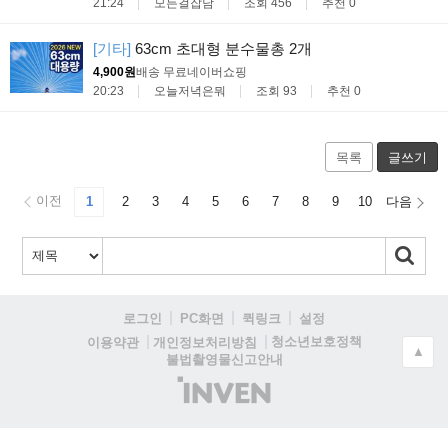
21:24
모든걸잡담
조회 456
추천 0
[기타]
63cm 초대형 분수물총 2개
4,900원
배송 무료
네이버쇼핑
20:23
오늘저녁은뭐
조회 93
추천 0
목록
글쓰기
이전
1
2
3
4
5
6
7
8
9
10
다음
로그인
PC화면
퀵링크
설정
청소년보호정책
이용약관
개인정보처리방침
▲
불법촬영물신고안내
(주)
인
벤