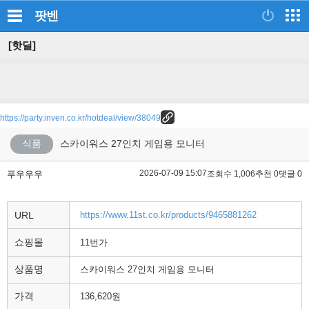
팟벤
[핫딜]
https://party.inven.co.kr/hotdeal/view/38049
식품
스카이워스 27인치 게임용 모니터
2026-07-09 15:07
푸우우우
조회수 1,006
추천 0
댓글 0
URL
https://www.11st.co.kr/products/9465881262
쇼핑몰
11번가
상품명
스카이워스 27인치 게임용 모니터
가격
136,620원