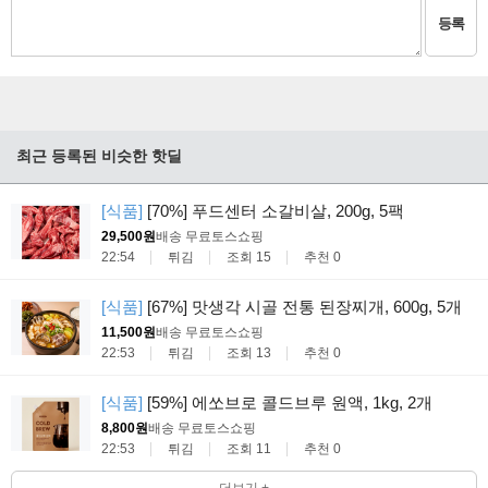
등록
최근 등록된 비슷한 핫딜
[식품]
[70%] 푸드센터 소갈비살, 200g, 5팩
29,500원
배송 무료
토스쇼핑
22:54
튀김
조회 15
추천 0
[식품]
[67%] 맛생각 시골 전통 된장찌개, 600g, 5개
11,500원
배송 무료
토스쇼핑
22:53
튀김
조회 13
추천 0
[식품]
[59%] 에쏘브로 콜드브루 원액, 1kg, 2개
8,800원
배송 무료
토스쇼핑
22:53
튀김
조회 11
추천 0
더보기 +