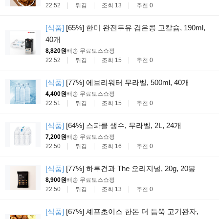
22:52
튀김
조회 13
추천 0
[식품]
[65%] 한미 완전두유 검은콩 고칼슘, 190ml,
40개
8,820원
배송 무료
토스쇼핑
22:52
튀김
조회 15
추천 0
[식품]
[77%] 에브리워터 무라벨, 500ml, 40개
4,400원
배송 무료
토스쇼핑
22:51
튀김
조회 15
추천 0
[식품]
[64%] 스파클 생수, 무라벨, 2L, 24개
7,200원
배송 무료
토스쇼핑
22:50
튀김
조회 16
추천 0
[식품]
[77%] 하루견과 The 오리지널, 20g, 20봉
8,900원
배송 무료
토스쇼핑
22:50
튀김
조회 13
추천 0
[식품]
[67%] 셰프초이스 한돈 더 듬뿍 고기완자,