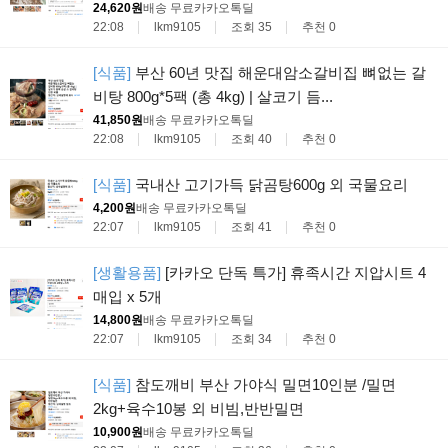
24,620원
배송 무료
카카오톡딜
22:08
lkm9105
조회 35
추천 0
[식품]
부산 60년 맛집 해운대암소갈비집 뼈없는 갈
비탕 800g*5팩 (총 4kg) | 살코기 듬...
41,850원
배송 무료
카카오톡딜
22:08
lkm9105
조회 40
추천 0
[식품]
국내산 고기가득 닭곰탕600g 외 국물요리
4,200원
배송 무료
카카오톡딜
22:07
lkm9105
조회 41
추천 0
[생활용품]
[카카오 단독 특가] 휴족시간 지압시트 4
매입 x 5개
14,800원
배송 무료
카카오톡딜
22:07
lkm9105
조회 34
추천 0
[식품]
참도깨비 부산 가야식 밀면10인분 /밀면
2kg+육수10봉 외 비빔,반반밀면
10,900원
배송 무료
카카오톡딜