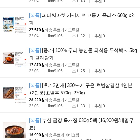
22:04
lkm9105
조회 43
추천 0
[식품]
피터씨마켓 가시제로 고등어 플러스 600g x2
팩
27,570원
배송 무료
카카오톡딜
22:04
lkm9105
조회 32
추천 0
[식품]
[종가] 100% 우리 농산물 외식용 무섞박지 5kg
외 골라담기
17,870원
배송 무료
카카오톡딜
22:03
lkm9105
조회 25
추천 0
[식품]
[후기2만개] 320도에 구운 초벌삼겹살 4인분
+2인분(초벌후 570g+270g)
28,220원
배송 무료
카카오톡딜
22:03
lkm9105
조회 33
추천 0
[식품]
부산 금강 육개장 630g 5팩 (16,900원/네멤무
료)
16,900원
배송 무료
네이버쇼핑