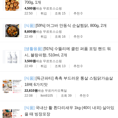
700g, 1개
4,500원
배송 무료
토스쇼핑
22:50
튀김
조회 15
추천 0
[식품]
[59%] 머그바 안동식 순살찜닭, 800g, 2개
8,600원
배송 무료
토스쇼핑
22:49
튀김
조회 16
추천 0
[생활용품]
[91%] 수뜰리에 클린 퍼퓸 포밍 핸드 워
시, 블랑쉬향, 510ml, 2개
3,500원
배송 무료
토스쇼핑
22:49
튀김
조회 13
추천 0
[식품]
[득근파티] 촉촉 부드러운 통살 스팀닭가슴살
18팩 6가지맛
22,610원
배송 무료
카카오톡딜
22:08
lkm9105
조회 39
추천 0
[식품]
국내산 활 흰다리새우 1kg (40미 내외) 살아있
을 때 빙장포장