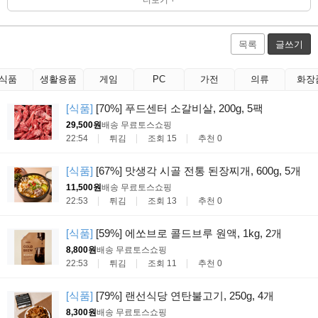
목록
글쓰기
식품
생활용품
게임
PC
가전
의류
화장
[식품]
[70%] 푸드센터 소갈비살, 200g, 5팩
29,500원
배송 무료
토스쇼핑
22:54
튀김
조회 15
추천 0
[식품]
[67%] 맛생각 시골 전통 된장찌개, 600g, 5개
11,500원
배송 무료
토스쇼핑
22:53
튀김
조회 13
추천 0
[식품]
[59%] 에쏘브로 콜드브루 원액, 1kg, 2개
8,800원
배송 무료
토스쇼핑
22:53
튀김
조회 11
추천 0
[식품]
[79%] 랜선식당 연탄불고기, 250g, 4개
8,300원
배송 무료
토스쇼핑