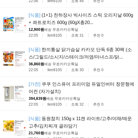
22:06
lkm9105
조회 46
추천 0
[식품]
(1+1) 천하장사 빅사이즈 스틱 오리지날 600g
+ 콰트로치즈 600g (60gX총20...
12,900원
배송 무료
카카오톡딜
22:05
lkm9105
조회 31
추천 0
[식품]
한끼통살 닭가슴살 카카오 단독 6종 30팩 (소
스/그릴드/소시지/스테이크/저염/마녀스프/닭...
36,860원
배송 무료
카카오톡딜
22:05
lkm9105
조회 30
추천 0
[가전]
쿠쿠 인스퓨어 프리미엄 듀얼인버터 창문형에
어컨 (자가설치)
394,839원
배송 무료
카카오톡딜
22:05
lkm9105
조회 32
추천 0
[식품]
동원참치 150g x 11캔 라이트/고추/야채/매운
고추/김치찌개 골라담기
21,760원
배송 무료
카카오톡딜