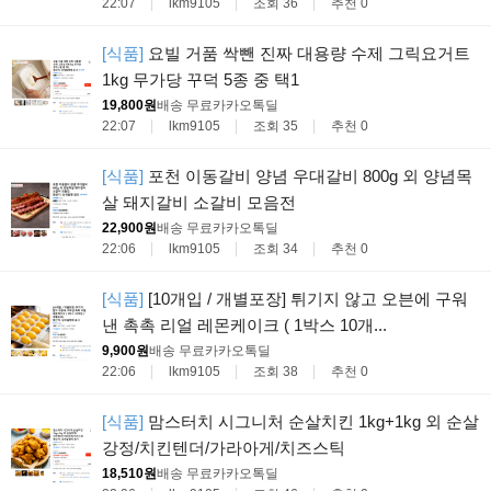
22:07
lkm9105
조회 36
추천 0
[식품]
요빌 거품 싹뺀 진짜 대용량 수제 그릭요거트
1kg 무가당 꾸덕 5종 중 택1
19,800원
배송 무료
카카오톡딜
22:07
lkm9105
조회 35
추천 0
[식품]
포천 이동갈비 양념 우대갈비 800g 외 양념목
살 돼지갈비 소갈비 모음전
22,900원
배송 무료
카카오톡딜
22:06
lkm9105
조회 34
추천 0
[식품]
[10개입 / 개별포장] 튀기지 않고 오븐에 구워
낸 촉촉 리얼 레몬케이크 ( 1박스 10개...
9,900원
배송 무료
카카오톡딜
22:06
lkm9105
조회 38
추천 0
[식품]
맘스터치 시그니처 순살치킨 1kg+1kg 외 순살
강정/치킨텐더/가라아게/치즈스틱
18,510원
배송 무료
카카오톡딜