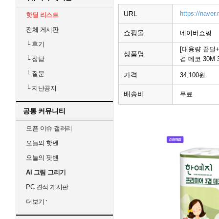
URL
https://nave
핫딜 리스트
전체 게시판
쇼핑몰
네이버쇼핑
└
후기
[대용량 끝딜
상품명
겹 데코 30M
└
잡담
└
질문
가격
34,100원
└
지난공지
배송비
무료
공통 커뮤니티
오픈 이슈 갤러리
오늘의 핫벤
오늘의 팟벤
AI 그림 그리기
PC 견적 게시판
더보기