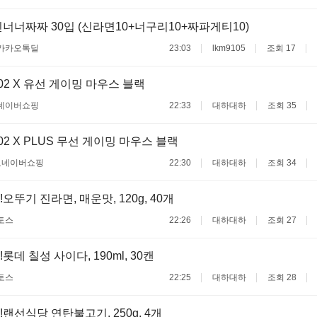
너너짜짜 30입 (신라면10+너구리10+짜파게티10)
카카오톡딜
23:03
lkm9105
조회 17
2 X 유선 게이밍 마우스 블랙
네이버쇼핑
22:33
대하대하
조회 35
2 X PLUS 무선 게이밍 마우스 블랙
료
네이버쇼핑
22:30
대하대하
조회 34
오뚜기 진라면, 매운맛, 120g, 40개
토스
22:26
대하대하
조회 27
롯데 칠성 사이다, 190ml, 30캔
토스
22:25
대하대하
조회 28
!랜선식당 연탄불고기, 250g, 4개