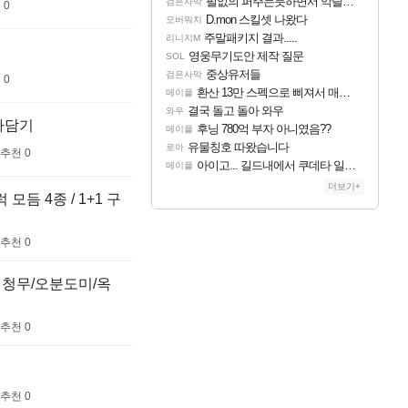
펄없의 퍼주는듯하면서 악랄한 BM 설계
검은사막
 0
D.mon 스킬셋 나왔다
오버워치
주말패키지 결과.....
리니지M
영웅무기도안 제작 질문
SOL
중상유저들
검은사막
 0
환산 13만 스펙으로 삐져서 매주 수로 10만점 치고있으면 ㅋㅋ
메이플
결국 돌고 돌아 와우
와우
골라담기
후닝 780억 부자 아니였음??
메이플
유물칭호 따왔습니다
로아
추천 0
아이고... 길드내에서 쿠데타 일어났네
메이플
더보기+
모듬 4종 / 1+1 구
추천 0
새청무/오분도미/옥
추천 0
추천 0