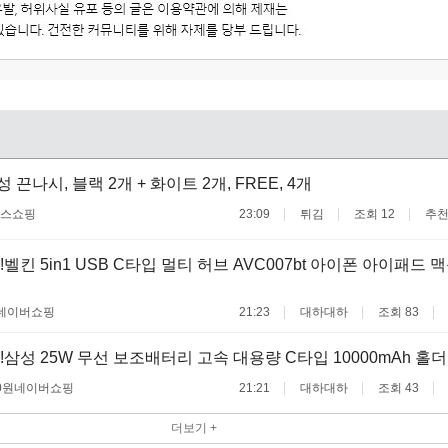
여성 끈나시, 블랙 2개 + 화이트 2개, FREE, 4개
스쇼핑
23:09
튀김
조회 12
추천
벨킨 5in1 USB C타입 멀티 허브 AVC007bt 아이폰 아이패드 
네이버쇼핑
21:23
대하대하
조회 83
!삼성 25W 무선 보조배터리 고속 대용량 C타입 10000mAh 홀
0원
네이버쇼핑
21:21
대하대하
조회 43
더보기 +