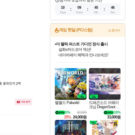
참가자 모집까지 남은 기간
10
09
45
45
Days
Hours
Min
Sec
게임 핫딜 (PC/스팀)
스토어+
더 렐릭 퍼스트 가디언 정식 출시
설화x하드코어 액션!
네이버페이 혜택과 만나보세요!
인벤게임즈 8월 특별 할인!
드래곤소드: 어웨이크닝 입점!
문명 7 특별 할인!
마블 투혼 파이팅 소울즈 정식출시!
귀무자: 검의 길 예약 판매 중!
비스트 오브 리인카네이션 정식 출시!
커세어 코브 출시 기념 할인!
베데스다 40주년 기념 할인 중!
캡콤 프렌차이즈 할인 진행 중!
캡콤 일부 상품 상시 할인
스타워즈 은하계 레이서
로블록스 기프트 카드 공식 입점
인기 퍼블리셔 모음!
스팀으로 만나는 드래곤소드!
조선&고려 DLC 출시 예정
마블 히어로 총 출동&화려한 격투!
10% 할인과
게임프릭 신작 IP
해적'섬'을 발전시키자!
베데스다의 명작들을
몬헌, 바하 등 인기 IP를
몬헌 와일즈 & 드래곤즈 도그마2
인벤게임즈에서 10% 추가 적립
Robux를 가장 안전하고
최대 90% 할인가를 만나보세요!
네이버혜택과 함께 만나보세요!
50%할인&추가 적립까지!
네이버 포인트 혜택까지!
이니&베니 혜택까지!
네이버 혜택가와 함께 예약하세요!
할인&네이버혜택으로 만나보세요!
40주년 프로모션으로 만나보세요!
할인가에 만나보세요!
일부 에디션 상시 할인!
혜택으로 예약 판매 중
편안하게 충전하세요
팰월드 Palworld
드래곤소드 어웨이
크닝 DragonSword A
wakening
5%
32,000
10%
25%
24,000원
33,000원