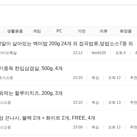
생활용품
게임
PC
가전
의류
화장품
알이 살아있는 백미밥 200g 24개 외 잡곡밥류,덮밥소스7종 외
카카오톡딜
23:13
lkm9105
조회 4
고기중독 한입삼겹살, 500g, 4개
토스쇼핑
23:10
튀김
조회 12
추천
구워먹는 할루미치즈, 200g, 3개
스쇼핑
23:10
튀김
조회 13
추천
여성 끈나시, 블랙 2개 + 화이트 2개, FREE, 4개
스쇼핑
23:09
튀김
조회 12
추천