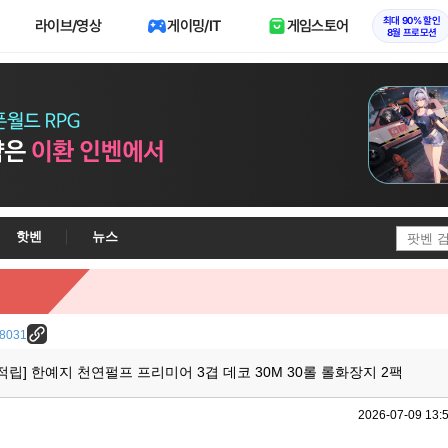
최대 90% 할인
라이브/영상
게이밍/IT
게임스토어
8월 프로모션
핫벤
뉴스
/38031
립] 한예지 천연펄프 프리미어 3겹 데코 30M 30롤 롤화장지 2팩
2026-07-09 13: