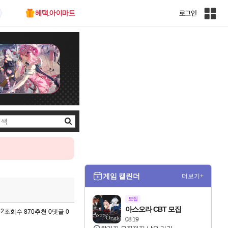
혜택.아이마트
로그인
인
벤
전
체
사
이
트
맵
검
색
게임 캘린더
더보기+
모집
아스오라 CBT 모집
52
조회수 870
추천 0
댓글 0
08.19