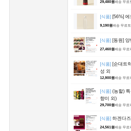
29,480원
배송 무료
[식품]
[56%] 
9,190원
배송 무료
토
[식품]
[동원] 
27,460원
배송 무료
[식품]
[순대트럭 
성 외
12,900원
배송 무료
[식품]
(농할) 
향미 외)
29,700원
배송 무료
[식품]
하겐다즈 
24,561원
배송 무료