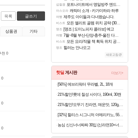
포트나이트에서 명일방주 엔드필드 [펠리카] 판매 예정
섭컬겜
캐릭터 소개 - 카가미하라 하루
아스오라
목록
글쓰기
제주도 아이들과 다녀왔습니다.
여행
모든 엘리트 골렘 위치 공략 (30개) - 방랑 결투가
비스트
[명조 | 도미노피자 콜라보] 예고
명조
상품권
기타
7월~8월 부산-단양-충주-울진 다녀왔어요~
여행
모든 요리/작물 책 획득 위치 공략 (36개) - 미식가 도전과제
비스트
힐러는 안나오고
명조
추천 0
새로고침
핫딜
게시판
더보기+
 0
[56%] 에브리워터 무라벨, 2L, 18개
21%할인!롯데 칠성 사이다, 190ml, 30캔
 0
21%할인!오뚜기 진라면, 매운맛, 120g, 40개
[32%] 할리스 시그니처 아메리카노, 550ml, 24개
농심 신신너너짜짜 30입 (신라면10+너구리10+짜파게티10)
 0