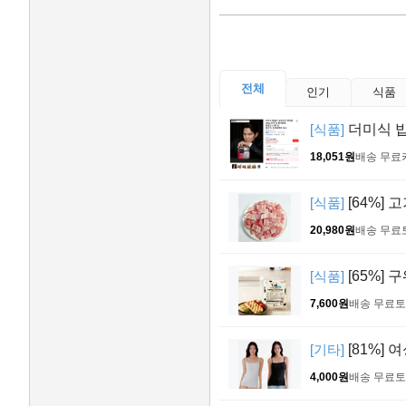
전체
인기
식품
[식품]
더미식 밥
18,051원
배송 무료
[식품]
[64%] 
20,980원
배송 무료
[식품]
[65%] 
7,600원
배송 무료
토
[기타]
[81%] 
4,000원
배송 무료
토