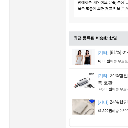
최근 등록된 비슷한 핫딜
[기타]
[81%] 
4,000원
배송 무료
토
[기타]
24%할인!
북 호환
39,900원
배송 무료
[기타]
24%할인
41,800원
배송 2,50