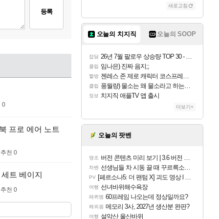
새로고침
등록
오늘의 치지직
오늘의 SOOP
26년 7월 팔로우 상승량 TOP 30 - 월간 치지직
잡담
임나은) 진짜 음지;;
클립
젠레스 존 제로 캐릭터 코스프레한 꽁주
짤방
풍월량) 물소는 왜 물소라고 하는거야? 아! 그만 ㅋㅋ 알았어 ㅋㅋ
클립
치지직 애플TV 앱 출시
정보
 0
더보기+
맥북 프로 에어 노트
오늘의 팟벤
추천 0
버전 콘텐츠 미리 보기 | 3.6 버전 「신기루 속 등불 그림자, 속세에 깃든 검의 결심」이 8월 20일에 업데이트됩니다!
명조
선생님들 차 시동 끌 때 꾸르륵소리나는데
차벤
더 세트 베이지
[페르소나5: 더 팬텀 X] 괴도 영상 l 타카마키 안·댄싱 스타
PV
선녀바위해수욕장
여행
추천 0
60프레임 나오는데 정상일까요?
레퀴엠
메모리 3사, 2027년 생산분 완판?
해외겜
설악산 울산바위
여행