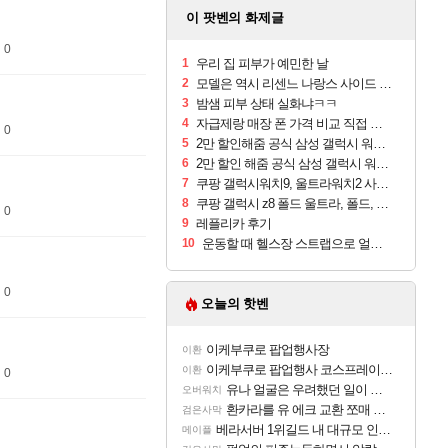
이 팟벤의 화제글
 0
1
우리 집 피부가 예민한 날
2
모델은 역시 리센느 나랑스 사이드 1.25L 1박스
3
밤샘 피부 상태 실화냐ㅋㅋ
4
자급제랑 매장 폰 가격 비교 직접 안가도 되네요
 0
5
2만 할인해줌 공식 삼성 갤럭시 워치9 크림, 40mm, 블루투스
6
2만 할인 해줌 공식 삼성 갤럭시 워치9 실버, 44mm, 블루투스
7
쿠팡 갤럭시워치9, 울트라워치2 사전구매 혜택 받아보세요
8
쿠팡 갤럭시 z8 폴드 울트라, 폴드, 플립 사전예약
 0
9
레플리카 후기
10
운동할 때 헬스장 스트랩으로 얼굴 만졌다가 볼 뒤집어짐
 0
오늘의 핫벤
이케부쿠로 팝업행사장
이환
이케부쿠로 팝업행사 코스프레이어들!!
이환
 0
유나 얼굴은 우려했던 일이 벌어진 참사 같음
오버워치
환카라를 유 에크 교환 쪼매 서운함..
검은사막
베라서버 1위길드 내 대규모 인원이탈종용 추정사건
메이플