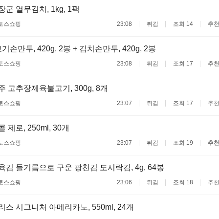
맛장군 열무김치, 1kg, 1팩
토스쇼핑
23:08
튀김
조회 14
추천
손만두, 420g, 2봉 + 김치손만두, 420g, 2봉
토스쇼핑
23:08
튀김
조회 17
추천
푸주 고추장제육불고기, 300g, 8개
토스쇼핑
23:07
튀김
조회 17
추천
콜 제로, 250ml, 30개
토스쇼핑
23:07
튀김
조회 19
추천
삼육김 들기름으로 구운 광천김 도시락김, 4g, 64봉
토스쇼핑
23:06
튀김
조회 18
추천
할리스 시그니처 아메리카노, 550ml, 24개