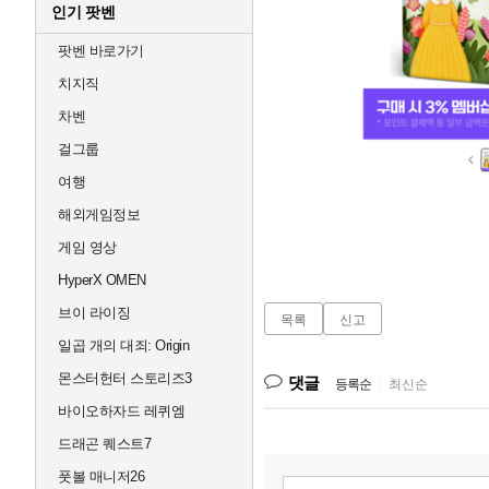
인기 팟벤
팟벤 바로가기
치지직
차벤
걸그룹
여행
해외게임정보
게임 영상
HyperX OMEN
브이 라이징
목록
신고
일곱 개의 대죄: Origin
몬스터헌터 스토리즈3
댓글
등록순
|
최신순
바이오하자드 레퀴엠
드래곤 퀘스트7
풋볼 매니저26