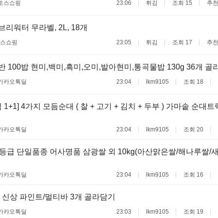
토스쇼핑
23:06
튀김
조회 15
추천
에브리워터 무라벨, 2L, 18개
스쇼핑
23:05
튀김
조회 17
추천
양반 100밥 현미,백미,흑미,오미,발아현미,통곡물밥 130g 36개 
카카오톡딜
23:04
lkm9105
조회 18
1+1] 4가지 모듬순대 ( 찰 + 고기 + 김치 + 두부 ) 가마솥 순대트럭 
카카오톡딜
23:04
lkm9105
조회 20
특등급 단일품종 어사명품 삼광쌀 외 10kg(아산맑은쌀/해나루쌀/
카카오톡딜
23:04
lkm9105
조회 16
신상 파인트/멀티바 3개 골라담기
카카오톡딜
23:03
lkm9105
조회 19