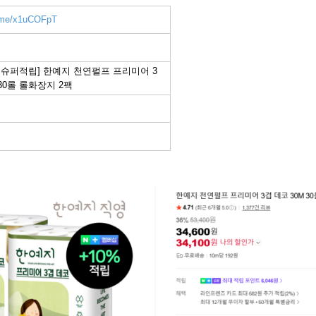
r.me/x1uCOFpT
+슈퍼적립] 한예지 천연펄프 프리미어 3
 30롤 롤화장지 2팩