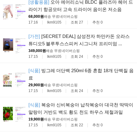
[생활용품]
오아 에어리소닉 BLDC 플라즈마 헤어 드
라이기 항공모터 고속 드라이어 음이온 저소음
68,000원
배송 무료
네이버쇼핑
17:16
lkm9105
조회 27
추천 0
[가전]
[SECRET DEAL] 삼성전자 하만카돈 오라스
튜디오5 블루투스스피커 시그니처 프리미엄 ...
349,000원
배송 무료
네이버쇼핑
17:15
lkm9105
조회 24
추천 0
[식품]
빙그레 더단백 250ml 6종 혼합 18개 단백질 음
료
29,900원
배송 무료
네이버쇼핑
17:15
lkm9105
조회 24
추천 0
[식품]
복숭아 신비복숭아 납작복숭아 대극천 딱딱이
말랑이 거반도 백도 황도 천도 하우스 제철과일
19,900원
배송 무료
네이버쇼핑
17:15
lkm9105
조회 22
추천 0