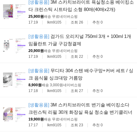
[생활용품]
3M 스카치브라이트 욕실청소용 베이킹소
다 크린스틱 시트타입 소형 80매(40매x2개)
25,900원
배송 무료
네이버쇼핑
17:19
lkm9105
조회 26
추천 0
[생활용품]
검가드 오리지널 750ml 3개 + 100ml 1개
임플란트 가글 구강청결제
20,900원
배송 무료
네이버쇼핑
17:19
lkm9105
조회 22
추천 0
[생활용품]
무디타 304 스텐 배수구망+커버 세트 / 싱
크 음식물 싱크대망 거름망
8,900원
배송 3,000원
네이버쇼핑
17:18
lkm9105
조회 27
추천 0
[생활용품]
3M 스카치브라이트 변기솔 베이킹소다
크린스틱 리필 30개 화장실 욕실 청소솔 변기클리너
19,900원
배송 무료
네이버쇼핑
17:17
lkm9105
조회 23
추천 0