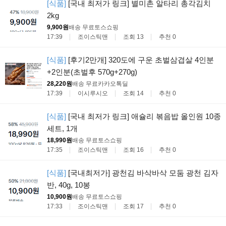
[식품]
[국내 최저가 링크] 별미촌 알타리 총각김치
2kg
9,900원
배송 무료
토스쇼핑
17:39
조이스틱맨
조회 13
추천 0
[식품]
[후기2만개] 320도에 구운 초벌삼겹살 4인분
+2인분(초벌후 570g+270g)
28,220원
배송 무료
카카오톡딜
17:39
이시루시오
조회 14
추천 0
[식품]
[국내 최저가 링크] 애슐리 볶음밥 올인원 10종
세트, 1개
18,990원
배송 무료
토스쇼핑
17:35
조이스틱맨
조회 16
추천 0
[식품]
[국내최저가] 광천김 바삭바삭 모둠 광천 김자
반, 40g, 10봉
10,900원
배송 무료
토스쇼핑
17:33
조이스틱맨
조회 17
추천 0