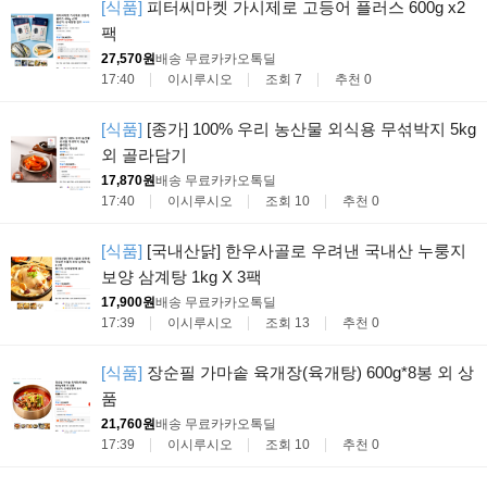
[식품]
피터씨마켓 가시제로 고등어 플러스 600g x2
팩
27,570원
배송 무료
카카오톡딜
17:40
이시루시오
조회 7
추천 0
[식품]
[종가] 100% 우리 농산물 외식용 무섞박지 5kg
외 골라담기
17,870원
배송 무료
카카오톡딜
17:40
이시루시오
조회 10
추천 0
[식품]
[국내산닭] 한우사골로 우려낸 국내산 누룽지
보양 삼계탕 1kg X 3팩
17,900원
배송 무료
카카오톡딜
17:39
이시루시오
조회 13
추천 0
[식품]
장순필 가마솥 육개장(육개탕) 600g*8봉 외 상
품
21,760원
배송 무료
카카오톡딜
17:39
이시루시오
조회 10
추천 0