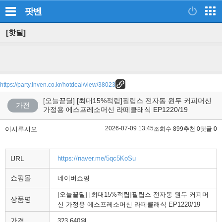
팟벤
[핫딜]
https://party.inven.co.kr/hotdeal/view/38023
[오늘끝딜] [최대15%적립]필립스 전자동 원두 커피머신
가전
가정용 에스프레소머신 라떼클래식 EP1220/19
2026-07-09 13:45
이시루시오
조회수 899
추천 0
댓글 0
URL
https://naver.me/5qc5KoSu
쇼핑몰
네이버쇼핑
[오늘끝딜] [최대15%적립]필립스 전자동 원두 커피머
상품명
신 가정용 에스프레소머신 라떼클래식 EP1220/19
가격
323,640원