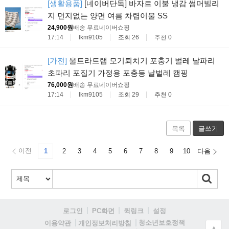
[생활용품]
[네이버단독] 바자르 이불 냉감 썸머빌리
지 먼지없는 양면 여름 차렵이불 SS
24,900원
배송 무료
네이버쇼핑
17:14
lkm9105
조회 26
추천 0
[가전]
울트라트랩 모기퇴치기 포충기 벌레 날파리
초파리 포집기 가정용 포충등 날벌레 캠핑
76,000원
배송 무료
네이버쇼핑
17:14
lkm9105
조회 29
추천 0
목록
글쓰기
이전
1
2
3
4
5
6
7
8
9
10
다음
로그인
PC화면
퀵링크
설정
청소년보호정책
이용약관
개인정보처리방침
▲