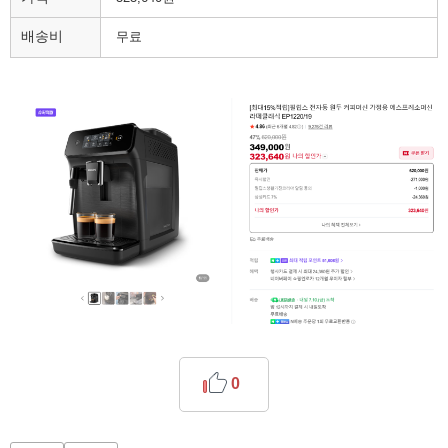
배송비
무료
0