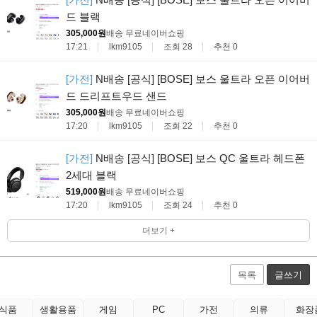
드 블랙
305,000원
배송 무료
네이버쇼핑
17:21
lkm9105
조회 28
추천 0
[가전]
N배송 [공식] [BOSE] 보스 울트라 오픈 이어버
드 드리프트우드 샌드
305,000원
배송 무료
네이버쇼핑
17:20
lkm9105
조회 22
추천 0
[가전]
N배송 [공식] [BOSE] 보스 QC 울트라 헤드폰
2세대 블랙
519,000원
배송 무료
네이버쇼핑
17:20
lkm9105
조회 24
추천 0
더보기 +
목록
글쓰기
식품
생활용품
게임
PC
가전
의류
화장