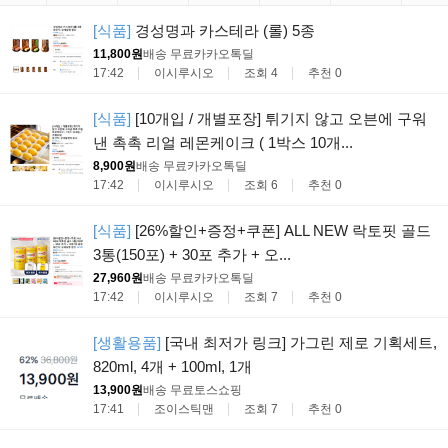
[식품]
경성명과 카스테라 (롤) 5종
11,800원
배송 무료
카카오톡딜
17:42
이시루시오
조회 4
추천 0
[식품]
[10개입 / 개별포장] 튀기지 않고 오븐에 구워
낸 촉촉 리얼 레몬케이크 ( 1박스 10개...
8,900원
배송 무료
카카오톡딜
17:42
이시루시오
조회 6
추천 0
[식품]
[26%할인+증정+쿠폰] ALL NEW 락토핏 골드
3통(150포) + 30포 추가 + 오...
27,960원
배송 무료
카카오톡딜
17:42
이시루시오
조회 7
추천 0
[생활용품]
[국내 최저가 링크] 가그린 제로 기획세트,
820ml, 4개 + 100ml, 1개
13,900원
배송 무료
토스쇼핑
17:41
조이스틱맨
조회 7
추천 0