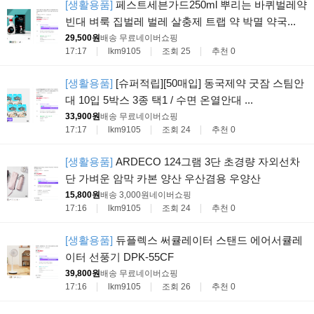
[생활용품]
페스트세븐가드250ml 뿌리는 바퀴벌레약
빈대 벼룩 집벌레 벌레 살충제 트랩 약 박멸 약국...
29,500원
배송 무료
네이버쇼핑
17:17
lkm9105
조회 25
추천 0
[생활용품]
[슈퍼적립][50매입] 동국제약 굿잠 스팀안
대 10입 5박스 3종 택1 / 수면 온열안대 ...
33,900원
배송 무료
네이버쇼핑
17:17
lkm9105
조회 24
추천 0
[생활용품]
ARDECO 124그램 3단 초경량 자외선차
단 가벼운 암막 카본 양산 우산겸용 우양산
15,800원
배송 3,000원
네이버쇼핑
17:16
lkm9105
조회 24
추천 0
[생활용품]
듀플렉스 써큘레이터 스탠드 에어서큘레
이터 선풍기 DPK-55CF
39,800원
배송 무료
네이버쇼핑
17:16
lkm9105
조회 26
추천 0