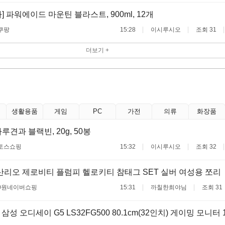
 파워에이드 마운틴 블라스트, 900ml, 12개
쿠팡
15:28
이시루시오
조회 31
더보기 +
생활용품
게임
PC
가전
의류
화장품
견과 블랙빈, 20g, 50봉
토스쇼핑
15:32
이시루시오
조회 32
리오 제로비티 플럼피 헬로키티 참태그 SET 실버 여성용 쪼리
0원
네이버쇼핑
15:31
까칠한희야님
조회 31
삼성 오디세이 G5 LS32FG500 80.1cm(32인치) 게이밍 모니터 1