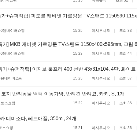
네이버쇼핑
15:25
이름몰류
조회 32
+슈퍼적립] 피도르 캐비넷 가로양문 TV스탠드 1150590 115x4
00원
네이버쇼핑
15:25
이시루시오
조회 33
가] MKB 캐비넷 가로양문 TV스탠드 1150x400x595mm, 크림 67
00원
네이버쇼핑
15:23
이시루시오
조회 44
가+슈퍼적립] 이지보 툴프리 400 선반 43x31x104, 4단, 화이트 6
0원
네이버쇼핑
15:23
이시루시오
조회 37
코지 반려동물 백팩 이동가방, 반려견 반려묘, 카키, S, 1개
료
토스쇼핑
15:22
이시루시오
조회 36
데미소다, 레드애플, 350ml, 24개
토스쇼핑
15:21
이시루시오
조회 36