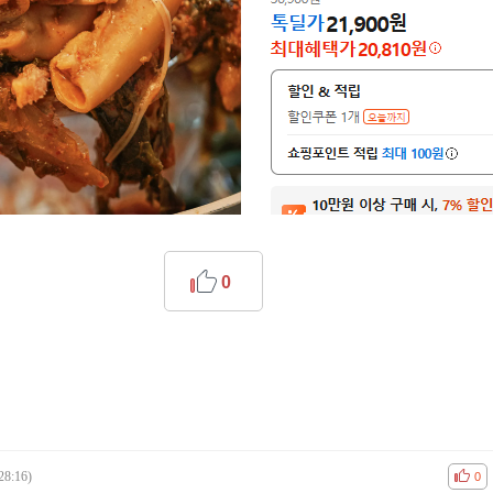
0
28:16)
공감
비공
0