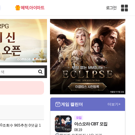
혜택.아이마트
로그인
인
벤
전
체
사
이
트
맵
검
색
게임 캘린더
더보기+
모집
아스오라 CBT 모집
50
조회수 965
추천 0
댓글 1
08.19