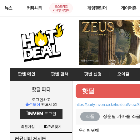
로스트아크
뉴스
커뮤니티
게임캘린더
게이머존
기대평 이벤트
팟벤 메인
팟벤 검색
팟벤 신청
오이갤
핫딜 파티
핫딜
로그인하고
출석보상
받으세요!
https://party.inven.co.kr/hotdeal/view
로그인
식품
장순필 가마솥 소곱창
회원가입
ID/PW 찾기
우리팀뭐해
커뮤니티 게시판