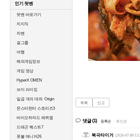
인기 팟벤
팟벤 바로가기
치지직
차벤
걸그룹
여행
해외게임정보
게임 영상
HyperX OMEN
브이 라이징
일곱 개의 대죄: Origin
목록
신고
몬스터헌터 스토리즈3
바이오하자드 레퀴엠
(1)
댓글
등록순
|
최신순
드래곤 퀘스트7
북극타이거
(2026-07-09 13:
풋볼 매니저26