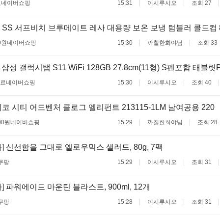
료
네이버쇼핑
15:31
이시루시오
조회 27
SS 서프비치 브루메이트 레사 대용량 보온 보냉 텀블러 콜드컵 8
0원
네이버쇼핑
15:30
까칠한희야님
조회 33
삼성 갤럭시탭 S11 WiFi 128GB 27.8cm(11형) S펜포함 태블릿
무료
네이버쇼핑
15:30
이시루시오
조회 40
코 시티 어드벤처 클로그 엘리펀트 213115-1LM 남여공용 220
00원
네이버쇼핑
15:29
까칠한희야님
조회 28
] 신선함을 그대로 엘로우믹스 샐러드, 80g, 7팩
쿠팡
15:29
이시루시오
조회 31
 파워에이드 마운틴 블라스트, 900ml, 12개
쿠팡
15:28
이시루시오
조회 31