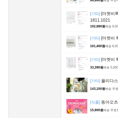
99,900원
배송 무료
[기타]
[마켓비특가
1811.1021
102,980원
배송 9,0
[기타]
[마켓비 특
101,400원
배송 8,0
[기타]
[마켓비 특
33,390원
배송 5,00
[기타]
플리다스 
143,100원
배송 무
[식품]
동아오츠카 
15,900원
배송 무료