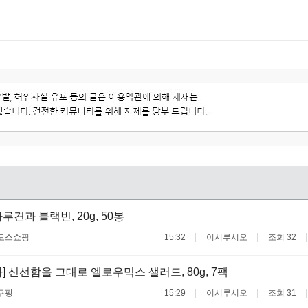
견과 블랙빈, 20g, 50봉
토스쇼핑
15:32
이시루시오
조회 32
] 신선함을 그대로 엘로우믹스 샐러드, 80g, 7팩
쿠팡
15:29
이시루시오
조회 31