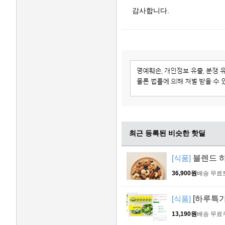
감사합니다.
최근 등록된 비슷한 핫딜
[식품]
블렌드 하루
36,900원
배송 무료
[식품]
[하루특가
13,190원
배송 무료