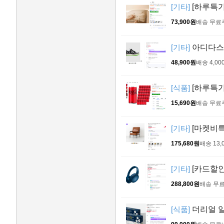
[기타]
[하루특가
73,900원
배송 무료
[기타]
아디다스 
48,900원
배송 4,00
[식품]
[하루특가]
15,690원
배송 무료
[기타]
[마켓비특가
175,680원
배송 13,
[기타]
[카드할인]
288,800원
배송 무
[식품]
더리얼 알티