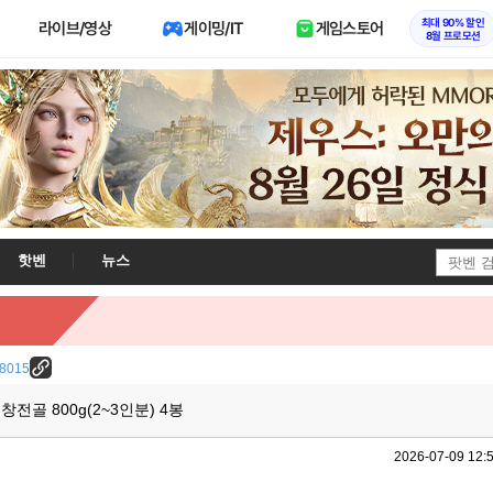
최대 90% 할인
라이브/영상
게이밍/IT
게임스토어
8월 프로모션
핫벤
뉴스
/38015
전골 800g(2~3인분) 4봉
2026-07-09 12: