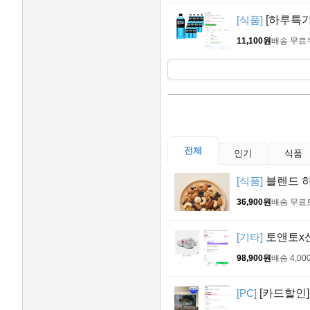
[식품]
[하루특가]
11,100원
배송 무료
전체
인기
식품
[식품]
블렌드 하루
36,900원
배송 무료
[기타]
토앤토x산
98,900원
배송 4,00
[PC]
[카드할인] 