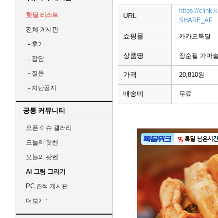
https://clin
핫딜 리스트
URL
SHARE_AF
전체 게시판
쇼핑몰
카카오톡딜
└
후기
상품명
장순필 가마솥 
└
잡담
└
질문
가격
20,810원
└
지난공지
배송비
무료
공통 커뮤니티
오픈 이슈 갤러리
오늘의 핫벤
오늘의 팟벤
AI 그림 그리기
PC 견적 게시판
더보기