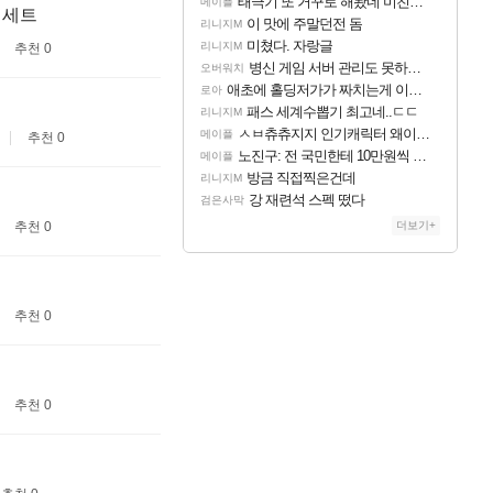
태극기 또 거꾸로 해놨네 미친것들 ㅋㅋㅋ
메이플
매세트
이 맛에 주말던전 돔
리니지M
미쳤다. 자랑글
리니지M
추천 0
병신 게임 서버 관리도 못하냐 이젠?
오버워치
애초에 홀딩저가가 짜치는게 이거임 ㅋㅋ
로아
패스 세계수뽑기 최고네..ㄷㄷ
리니지M
ㅅㅂ츄츄지지 인기캐릭터 왜이러는데?
메이플
추천 0
노진구: 전 국민한테 10만원씩 줄거야.gif
메이플
방금 직접찍은건데
리니지M
강 재련석 스펙 떴다
검은사막
추천 0
더보기+
추천 0
추천 0