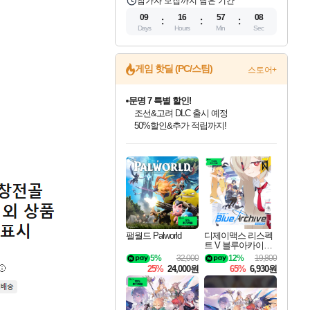
참가자 모집까지 남은 기간
09
16
57
07
Days
Hours
Min
Sec
게임 핫딜 (PC/스팀)
스토어+
문명 7 특별 할인!
조선&고려 DLC 출시 예정
50%할인&추가 적립까지!
인벤게임즈 8월 특별 할인!
드래곤소드: 어웨이크닝 입점!
마블 투혼 파이팅 소울즈 정식출시!
귀무자: 검의 길 예약 판매 중!
비스트 오브 리인카네이션 정식 출시!
커세어 코브 출시 기념 할인!
더 렐릭 퍼스트 가디언 정식 출시
베데스다 40주년 기념 할인 중!
캡콤 프렌차이즈 할인 진행 중!
캡콤 일부 상품 상시 할인
스타워즈 은하계 레이서
로블록스 기프트 카드 공식 입점
인기 퍼블리셔 모음!
스팀으로 만나는 드래곤소드!
마블 히어로 총 출동&화려한 격투!
10% 할인과
게임프릭 신작 IP
해적'섬'을 발전시키자!
설화x하드코어 액션!
베데스다의 명작들을
몬헌, 바하 등 인기 IP를
몬헌 와일즈 & 드래곤즈 도그마2
인벤게임즈에서 10% 추가 적립
Robux를 가장 안전하고
최대 90% 할인가를 만나보세요!
네이버혜택과 함께 만나보세요!
네이버 포인트 혜택까지!
이니&베니 혜택까지!
네이버 혜택가와 함께 예약하세요!
할인&네이버혜택으로 만나보세요!
네이버페이 혜택과 만나보세요!
40주년 프로모션으로 만나보세요!
할인가에 만나보세요!
일부 에디션 상시 할인!
혜택으로 예약 판매 중
편안하게 충전하세요
팰월드 Palworld
디제이맥스 리스펙
트 V 블루아카이브
팩 DJMAX RESPE
5%
32,000
12%
19,800
CT V Blue Archive P
25%
24,000원
65%
6,930원
ack DLC