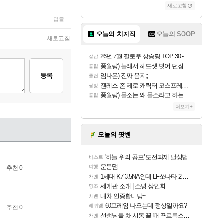
새로고침
답글
오늘의 치지직
오늘의 SOOP
새로고침
26년 7월 팔로우 상승량 TOP 30 - 월간 치지직
잡담
풍월량) 놀래서 헤드셋 벗어 던짐
클립
등록
임나은) 진짜 음지;;
클립
젠레스 존 제로 캐릭터 코스프레한 꽁주
짤방
풍월량) 물소는 왜 물소라고 하는거야? 아! 그만 ㅋㅋ 알았어 ㅋㅋ
클립
더보기+
오늘의 팟벤
'하늘 위의 공포' 도전과제 달성법
비스트
운문댐
여행
추천 0
1세대 K7 3.5NA인데 LF쏘나타 2.0NA 기변하면 유류비 절약이 얼마나 될까요..?
차벤
세계관 소개 | 소명 상인회
명조
내차 인증합니당~
차벤
60프레임 나오는데 정상일까요?
레퀴엠
추천 0
선생님들 차 시동 끌 때 꾸르륵소리나는데
차벤