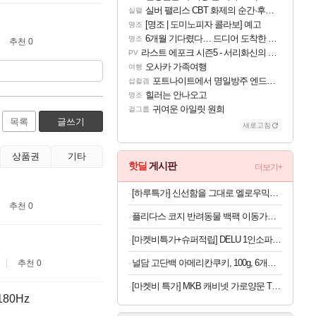
실버 팰리스 CBT 화제의 순간·후기 모음
실팰
[명조 | 도미노피자 콜라보] 예고
명조
6개월 기다렸다… 드디어 도착한 치사 메신저백! 실물 후기
명조
추천 0
라스트 에포크 시즌5 - 서리화신의 분노 티저
PV
오사카 가족여행
여행
포트나이트에서 명일방주 엔드필드 [펠리카] 판매 예정
섭컬겜
힐러는 안나오고
명조
귀여운 아일릿 원희
걸그룹
목록
글쓰기
새로고침
상품권
기타
핫딜
게시판
더보기+
[하루특가] 신선함을 그대로 엘로우믹스 샐러드, 80g, 7팩
추천 0
플리다스 코지 반려동물 백팩 이동가방, 반려견 반려묘, 카키, S, 1개
[마켓비특가+슈퍼적립] DELU 1인소파 1665 카멜 8318.8008, 1인용
널담 고단백 아메리칸쿠키, 100g, 6개입, 2박스
추천 0
[마켓비 특가] MKB 캐비넷 가로양문 TV스탠드 1150x400x595mm, 크림 6726.4174
80Hz