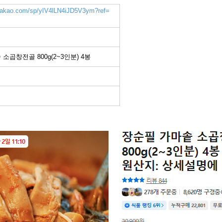
k.kakao.com/sp/yIV4lLN4iJD5V3ym?ref=
소곱창전골 800g(2~3인분) 4봉