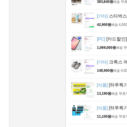
383,640원
배송 무
[기타]
스타벅스 
42,900원
배송 4,00
[PC]
[카드할인] 
1,069,000원
배송 
[기타]
크록스 에
148,900원
배송 4,0
[식품]
[하루특가
13,190원
배송 무료
[식품]
[하루특가]
11,100원
배송 무료