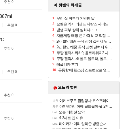
추천 0
이 팟벤의 화제글
87ml
1
우리 집 피부가 예민한 날
2
모델은 역시 리센느 나랑스 사이드 1.25L 1박스
추천 0
3
밤샘 피부 상태 실화냐ㅋㅋ
4
자급제랑 매장 폰 가격 비교 직접 안가도 되네요
PC
5
2만 할인해줌 공식 삼성 갤럭시 워치9 크림, 40mm, 블루투스
6
2만 할인 해줌 공식 삼성 갤럭시 워치9 실버, 44mm, 블루투스
추천 0
7
쿠팡 갤럭시워치9, 울트라워치2 사전구매 혜택 받아보세요
8
쿠팡 갤럭시 z8 폴드 울트라, 폴드, 플립 사전예약
9
레플리카 후기
10
운동할 때 헬스장 스트랩으로 얼굴 만졌다가 볼 뒤집어짐
추천 0
오늘의 핫벤
추천 0
이케부쿠로 팝업행사 코스프레이어들!!
이환
아이템매니아에 골드팔아 월 2천만원 넘게 버는 인간 있던데
와우
오늘 티한전 요약
LoL
t1 3세트 진 이유
추천 0
LoL
페이커가 미리 알려준 방출순서 ㄷㄷㄷㄷ
LoL