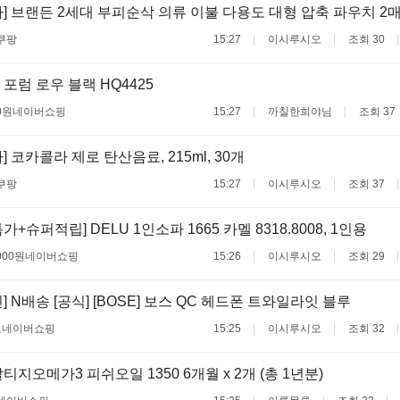
] 브랜든 2세대 부피순삭 의류 이불 다용도 대형 압축 파우치 2
쿠팡
15:27
이시루시오
조회 30
포럼 로우 블랙 HQ4425
0원
네이버쇼핑
15:27
까칠한희야님
조회 37
 코카콜라 제로 탄산음료, 215ml, 30개
쿠팡
15:27
이시루시오
조회 37
+슈퍼적립] DELU 1인소파 1665 카멜 8318.8008, 1인용
000원
네이버쇼핑
15:26
이시루시오
조회 29
 N배송 [공식] [BOSE] 보스 QC 헤드폰 트와일라잇 블루
료
네이버쇼핑
15:25
이시루시오
조회 32
지오메가3 피쉬오일 1350 6개월 x 2개 (총 1년분)