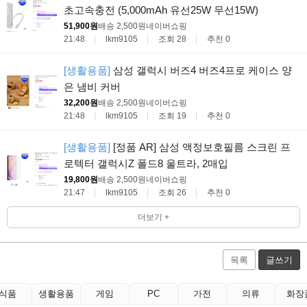
초고속충전 (5,000mAh 유선25W 무선15W)
51,900원
배송 2,500원
네이버쇼핑
21:48
lkm9105
조회 28
추천 0
[생활용품]
삼성 갤럭시 버즈4 버즈4프로 케이스 양
은 냄비 커버
32,200원
배송 2,500원
네이버쇼핑
21:48
lkm9105
조회 19
추천 0
[생활용품]
[정품 AR] 삼성 액정보호필름 스크린 프
로텍터 갤럭시Z 폴드8 울트라, 2매입
19,800원
배송 2,500원
네이버쇼핑
21:47
lkm9105
조회 26
추천 0
더보기 +
목록
글쓰기
식품
생활용품
게임
PC
가전
의류
화장