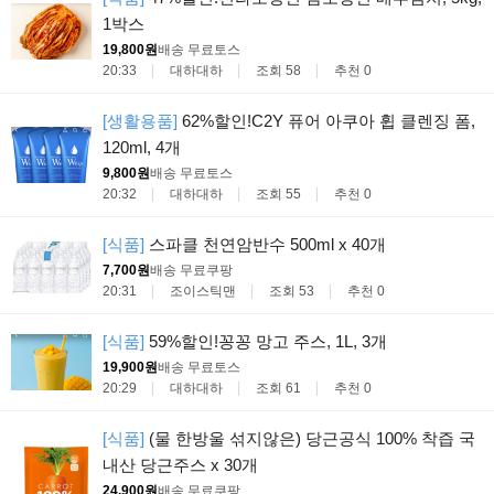
1박스
19,800원
배송 무료
토스
20:33
대하대하
조회 58
추천 0
[생활용품]
62%할인!C2Y 퓨어 아쿠아 휩 클렌징 폼,
120ml, 4개
9,800원
배송 무료
토스
20:32
대하대하
조회 55
추천 0
[식품]
스파클 천연암반수 500ml x 40개
7,700원
배송 무료
쿠팡
20:31
조이스틱맨
조회 53
추천 0
[식품]
59%할인!꽁꽁 망고 주스, 1L, 3개
19,900원
배송 무료
토스
20:29
대하대하
조회 61
추천 0
[식품]
(물 한방울 섞지않은) 당근공식 100% 착즙 국
내산 당근주스 x 30개
24,900원
배송 무료
쿠팡