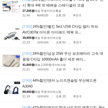
시 휴대 4팩 외 베베숲 스테디셀러 모음
27,295원
배송 무료
카카오톡딜
21:44
lkm9105
조회 20
추천 0
[기타]
24%할인!벨킨 5in1 USB C타입 멀티 허브
AVC007bt 아이폰 아이패드 맥북 프...
39,900원
배송 무료
네이버쇼핑
21:23
대하대하
조회 62
추천 0
[기타]
24%할인!삼성 25W 무선 보조배터리 고속 대
용량 C타입 10000mAh 홀더 세트 베이...
41,800원
배송 2,500원
네이버쇼핑
21:21
대하대하
조회 35
추천 0
[기타]
44%할인!앤커 노이즈캔슬링 무선헤드폰
A3040
99,900원
배송 무료
네이버쇼핑
21:19
대하대하
조회 35
추천 0
[식품]
47%할인!전라도청년 남도장인 배추김치, 5kg,