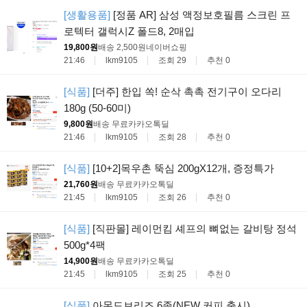
[생활용품]
[정품 AR] 삼성 액정보호필름 스크린 프
로텍터 갤럭시Z 폴드8, 2매입
19,800원
배송 2,500원
네이버쇼핑
21:46
lkm9105
조회 29
추천 0
[식품]
[더주] 한입 쏙! 순삭 촉촉 전기구이 오다리
180g (50-60미)
9,800원
배송 무료
카카오톡딜
21:46
lkm9105
조회 28
추천 0
[식품]
[10+2]목우촌 뚝심 200gX12개, 증정특가
21,760원
배송 무료
카카오톡딜
21:45
lkm9105
조회 26
추천 0
[식품]
[직판몰] 레이먼킴 셰프의 뼈없는 갈비탕 정석
500g*4팩
14,900원
배송 무료
카카오톡딜
21:45
lkm9105
조회 25
추천 0
[식품]
아몬드브리즈 6종(NEW 커피 출시)