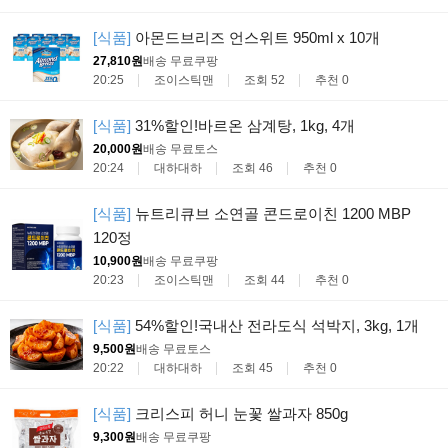
[식품]
아몬드브리즈 언스위트 950ml x 10개
27,810원
배송 무료
쿠팡
20:25
조이스틱맨
조회 52
추천 0
[식품]
31%할인!바르온 삼계탕, 1kg, 4개
20,000원
배송 무료
토스
20:24
대하대하
조회 46
추천 0
[식품]
뉴트리큐브 소연골 콘드로이친 1200 MBP
120정
10,900원
배송 무료
쿠팡
20:23
조이스틱맨
조회 44
추천 0
[식품]
54%할인!국내산 전라도식 석박지, 3kg, 1개
9,500원
배송 무료
토스
20:22
대하대하
조회 45
추천 0
[식품]
크리스피 허니 눈꽃 쌀과자 850g
9,300원
배송 무료
쿠팡