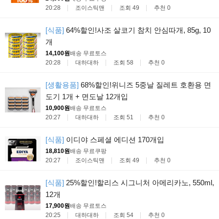
20:28
조이스틱맨
조회 49
추천 0
[식품]
64%할인!사조 살코기 참치 안심따개, 85g, 10
개
14,100원
배송 무료
토스
20:28
대하대하
조회 58
추천 0
[생활용품]
68%할인!위니즈 5중날 질레트 호환용 면
도기 1개 + 면도날 12개입
10,900원
배송 무료
토스
20:27
대하대하
조회 51
추천 0
[식품]
이디야 스페셜 에디션 170개입
18,810원
배송 무료
쿠팡
20:27
조이스틱맨
조회 49
추천 0
[식품]
25%할인!할리스 시그니처 아메리카노, 550ml,
12개
17,900원
배송 무료
토스
20:25
대하대하
조회 54
추천 0