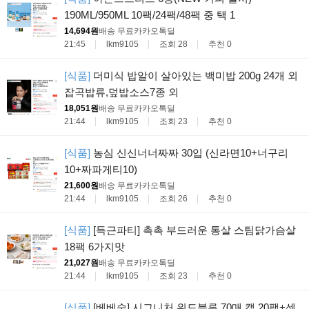
190ML/950ML 10팩/24팩/48팩 중 택 1
14,694원
배송 무료
카카오톡딜
21:45
lkm9105
조회 28
추천 0
[식품]
더미식 밥알이 살아있는 백미밥 200g 24개 외
잡곡밥류,덮밥소스7종 외
18,051원
배송 무료
카카오톡딜
21:44
lkm9105
조회 23
추천 0
[식품]
농심 신신너너짜짜 30입 (신라면10+너구리
10+짜파게티10)
21,600원
배송 무료
카카오톡딜
21:44
lkm9105
조회 26
추천 0
[식품]
[득근파티] 촉촉 부드러운 통살 스팀닭가슴살
18팩 6가지맛
21,027원
배송 무료
카카오톡딜
21:44
lkm9105
조회 23
추천 0
[식품]
[베베숲] 시그니처 위드블루 70매 캡 20팩+센