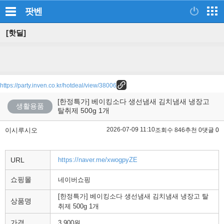
팟벤
[핫딜]
https://party.inven.co.kr/hotdeal/view/38006
[한정특가] 베이킹소다 생선냄새 김치냄새 냉장고
생활용품
탈취제 500g 1개
2026-07-09 11:10
이시루시오
조회수 846
추천 0
댓글 0
URL
https://naver.me/xwogpyZE
쇼핑몰
네이버쇼핑
[한정특가] 베이킹소다 생선냄새 김치냄새 냉장고 탈
상품명
취제 500g 1개
가격
3,900원