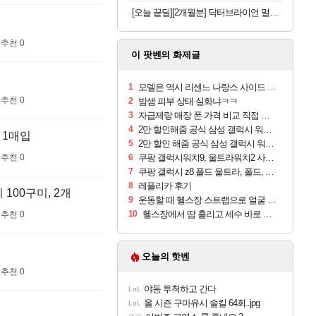
[오늘 끝딜][2개월분] 닥터브라이언 멀티비타민 피치 레몬맛 젤리 멀티구미 100구미, 2개
추천 0
이 팟벤의 화제글
1
모델은 역시 리센느 나랑스 사이드 1.25L 1박스
추천 0
2
밤샘 피부 상태 실화냐ㅋㅋ
3
자급제랑 매장 폰 가격 비교 직접 안가도 되네요
4
2만 할인해줌 공식 삼성 갤럭시 워치9 크림, 40mm, 블루투스
 1매입
5
2만 할인 해줌 공식 삼성 갤럭시 워치9 실버, 44mm, 블루투스
6
쿠팡 갤럭시워치9, 울트라워치2 사전구매 혜택 받아보세요
추천 0
7
쿠팡 갤럭시 z8 폴드 울트라, 폴드, 플립 사전예약
8
레플리카 후기
100구미, 2개
9
운동할 때 헬스장 스트랩으로 얼굴 만졌다가 볼 뒤집어짐
10
헬스장에서 땀 흘리고 세수 바로 안 하면 트러블 나냐?
추천 0
오늘의 핫벤
추천 0
야동 투척하고 간다
LoL
올 시즌 구마유시 솔킬 64회..jpg
LoL