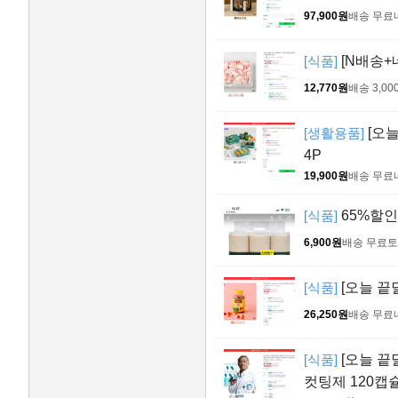
97,900원
배송 무료
[식품]
[N배송+
12,770원
배송 3,00
[생활용품]
[오늘
4P
19,900원
배송 무료
[식품]
65%할인
6,900원
배송 무료
토
[식품]
[오늘 끝딜
26,250원
배송 무료
[식품]
[오늘 끝
컷팅제 120캡슐