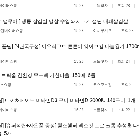
네이버쇼핑
15:28
보물찾자
조회 28
네맴무배 ] 냉동 삼겹살 냉삼 수입 돼지고기 절단 대패삼겹살
0원
네이버쇼핑
15:28
이시루시오
조회 28
 끝딜] [N단독구성] 이유식큐브 튼튼이 웨이브킵 나눔용기 1700ml 3
네이버쇼핑
15:28
보물찾자
조회 24
 브릭홈 친환경 무표백 키친타올, 150매, 6롤
스쇼핑
15:28
코스모스길
조회 25
] 네이처메이드 비타민D3 구미 비타민D 2000IU 140구미, 1개
네이버쇼핑
15:28
보물찾자
조회 22
딜] [슈퍼적립+사은품 증정] 헬스헬퍼 맥스컷 프로 크롬 추성훈 
, 5개