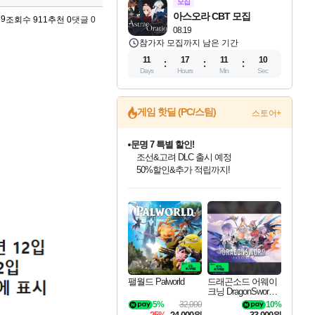
모집
아스오라 CBT 모집
59
조회수 911
추천 0
댓글 0
08.19
참가자 모집까지 남은 기간
11
17
11
09
Days
Hours
Min
Sec
게임 핫딜 (PC/스팀)
스토어+
문명 7 특별 할인!
조선&고려 DLC 출시 예정
50%할인&추가 적립까지!
마블 투혼 파이팅 소울즈 정식출시!
마블 히어로 총 출동&화려한 격투!
인벤게임즈 8월 특별 할인!
드래곤소드: 어웨이크닝 입점!
귀무자: 검의 길 예약 판매 중!
비스트 오브 리인카네이션 정식 출시!
커세어 코브 출시 기념 할인!
더 렐릭 퍼스트 가디언 정식 출시
베데스다 40주년 기념 할인 중!
캡콤 프렌차이즈 할인 진행 중!
캡콤 일부 상품 상시 할인
스타워즈 은하계 레이서
로블록스 기프트 카드 공식 입점
네이버 포인트 혜택까지!
인기 퍼블리셔 모음!
스팀으로 만나는 드래곤소드!
10% 할인과
게임프릭 신작 IP
해적'섬'을 발전시키자!
설화x하드코어 액션!
베데스다의 명작들을
몬헌, 바하 등 인기 IP를
몬헌 와일즈 & 드래곤즈 도그마2
인벤게임즈에서 10% 추가 적립
Robux를 가장 안전하고
최대 90% 할인가를 만나보세요!
네이버혜택과 함께 만나보세요!
이니&베니 혜택까지!
네이버 혜택가와 함께 예약하세요!
할인&네이버혜택으로 만나보세요!
네이버페이 혜택과 만나보세요!
40주년 프로모션으로 만나보세요!
할인가에 만나보세요!
일부 에디션 상시 할인!
혜택으로 예약 판매 중
편안하게 충전하세요
팰월드 Palworld
드래곤소드 어웨이
크닝 DragonSword A
wakening
5%
32,000
10%