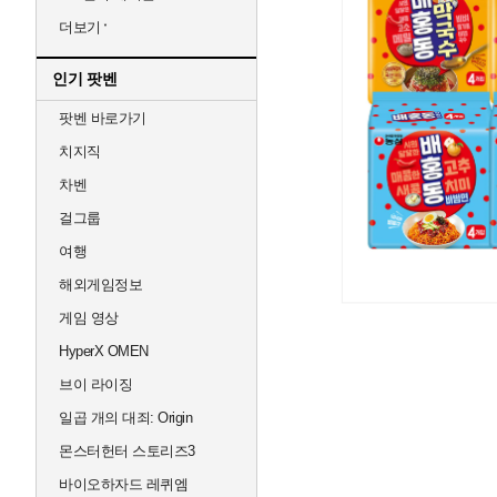
더보기
인기 팟벤
팟벤 바로가기
치지직
차벤
걸그룹
여행
해외게임정보
게임 영상
HyperX OMEN
브이 라이징
일곱 개의 대죄: Origin
몬스터헌터 스토리즈3
바이오하자드 레퀴엠