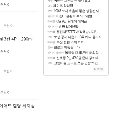
이번주 교역소 룩 좋네요 2
와우
추천 0
페이즈 감상평
LoL
100:8 보다 효율이 좋은 상향된 아제나 ㄷㄷ
로아
장비 올환 이후 약 7개월
검은사막
8월 9일 썬데이 메이플
메이플
추천 0
방금 일어난일
리니지M
챌린저#77777 저격했습니다!
메이플
보상 공지 나온거 10추 하니 올리자
로아
칸 4P + 290ml
부산 헌혈 먹튀 ㄷㄷ..
메이플
크로체 따왔습니다
로아
추천 0
똘끼형 다 좋은데 해외작업장 도와주는 짓은 좀 아니지않냐?
리니지 클래식
신호등 2인 40%글 존나 긁히네 씨발
메이플
고양이를 도구로 쓰는 인방 하꼬 스트리머 박제합니다.
로아
더보기+
추천 0
추천 0
다이어트 혈당 체지방