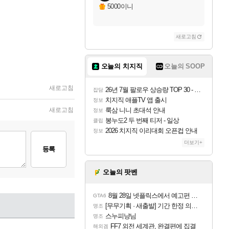
5000이니
새로고침
오늘의 치지직
오늘의 SOOP
새로고침
26년 7월 팔로우 상승량 TOP 30 - 월간 치지직
잡담
치지직 애플TV 앱 출시
정보
새로고침
룩삼 니니 초대석 안내
정보
봉누도2 두 번째 티저 - 일상
클립
2026 치지직 이리대회 오픈컵 안내
정보
더보기+
등록
오늘의 팟벤
8월 28일 넷플릭스에서 예고편 공개 예정
GTA6
[무무기획 · 새출발] 기간 한정 의뢰 이벤트
명조
스누피냥님
명조
FF7 외전 세계관, 완결편에 집결
해외겜