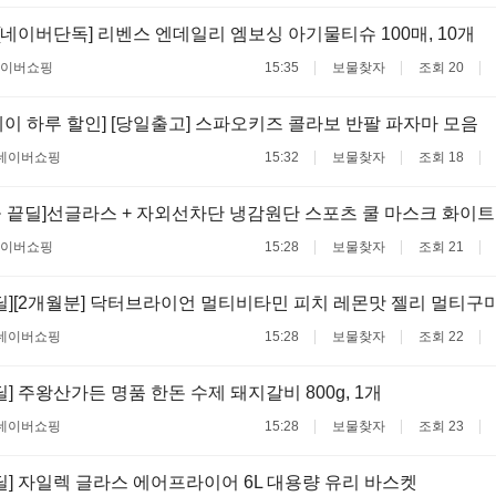
 [네이버단독] 리벤스 엔데일리 엠보싱 아기물티슈 100매, 10개
이버쇼핑
15:35
보물찾자
조회 20
이 하루 할인] [당일출고] 스파오키즈 콜라보 반팔 파자마 모음
네이버쇼핑
15:32
보물찾자
조회 18
 끝딜]선글라스 + 자외선차단 냉감원단 스포츠 쿨 마스크 화이트
이버쇼핑
15:28
보물찾자
조회 21
딜][2개월분] 닥터브라이언 멀티비타민 피치 레몬맛 젤리 멀티구미 
네이버쇼핑
15:28
보물찾자
조회 22
딜] 주왕산가든 명품 한돈 수제 돼지갈비 800g, 1개
네이버쇼핑
15:28
보물찾자
조회 23
딜] 자일렉 글라스 에어프라이어 6L 대용량 유리 바스켓