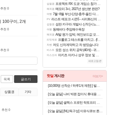
프로젝트 RX 도쿄 게임쇼 참가 결정
섭컬겜
추천 0
메모리 3사, 2027년 생산분 완판?
해외겜
7월~8월 부산-단양-충주-울진 다녀왔어요~
여행
라스트 에포크 시즌5 - 서리화신의 분노 티저
PV
100구미, 2개
섬란 카구라 개발사 신작 [시노비 넥서스] 연내 출시 예정
섭컬겜
동해바다 추암해수욕장
추천 0
여행
AI발 원가 압박, 메인보드값 오르나
해외겜
프롤로그 테스트를 마치고.. (feat. 리아)
리밋제로
저도 신차계약하고 차 받았습니다
차벤
모든 성소 위치 공략 (40개) - 귀환한 영혼 도전과제
추천 0
비스트
아키츠 아키나 성우 정보 및 주요 필모
아스오라
새로고침
핫딜
게시판
더보기+
목록
글쓰기
[10,000명 선착순 / 하루1개 제한] ] 빌리스홈 캡슐세제200개
상품권
기타
[오늘 끝딜] 나비 빅팬 접이식 휴대용 손 선풍기 저소음 BLDC 모터 4000mAh 샌드 카키
[오늘 끝딜] 셀렉스 프로틴 락토프리 플러스 근력 개선 단백질 608g, 4개
추천 0
[오늘 끝딜] [N단독구성] 이유식큐브 튼튼이 웨이브킵 나눔용기 1700ml 3칸 4P + 290ml 4P