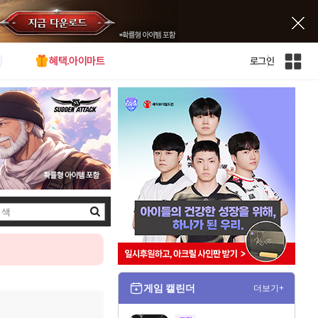
혜택.아이마트
로그인
인
벤
전
체
사
이
트
맵
검
색
게임 캘린더
더보기+