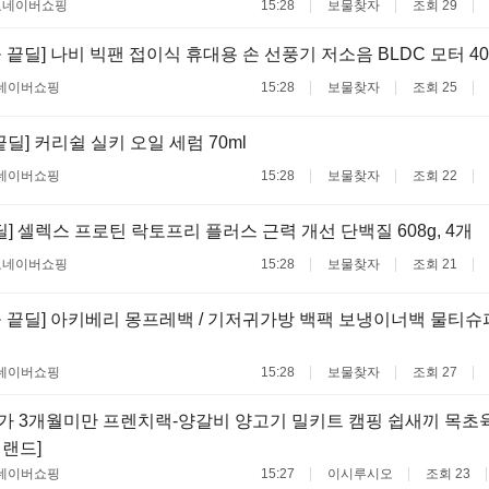
료
네이버쇼핑
15:28
보물찾자
조회 29
 끝딜] 나비 빅팬 접이식 휴대용 손 선풍기 저소음 BLDC 모터 40
네이버쇼핑
15:28
보물찾자
조회 25
끝딜] 커리쉴 실키 오일 세럼 70ml
네이버쇼핑
15:28
보물찾자
조회 22
딜] 셀렉스 프로틴 락토프리 플러스 근력 개선 단백질 608g, 4개
료
네이버쇼핑
15:28
보물찾자
조회 21
늘 끝딜] 아키베리 몽프레백 / 기저귀가방 백팩 보냉이너백 물티
네이버쇼핑
15:28
보물찾자
조회 27
가 3개월미만 프렌치랙-양갈비 양고기 밀키트 캠핑 쉽새끼 목초
질랜드]
네이버쇼핑
15:27
이시루시오
조회 23