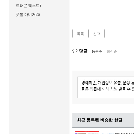
드래곤 퀘스트7
풋볼 매니저26
목록
신고
댓글
등록순
|
최신순
최근 등록된 비슷한 핫딜