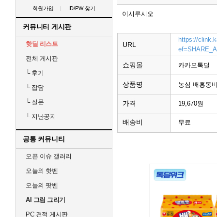
회원가입
ID/PW 찾기
이시루시오
커뮤니티 게시판
https://cli
핫딜 리스트
URL
ef=SHARE_A
전체 게시판
쇼핑몰
카카오톡딜
└
후기
상품명
농심 배홍동비
└
잡담
└
질문
가격
19,670원
└
지난공지
배송비
무료
공통 커뮤니티
오픈 이슈 갤러리
오늘의 핫벤
오늘의 팟벤
AI 그림 그리기
PC 견적 게시판