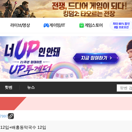
X
최대 90% 할인
라이브/영상
게이밍/IT
게임스토어
8월 프로모션
핫벤
뉴스
/37997
12입+배홍동막국수 12입