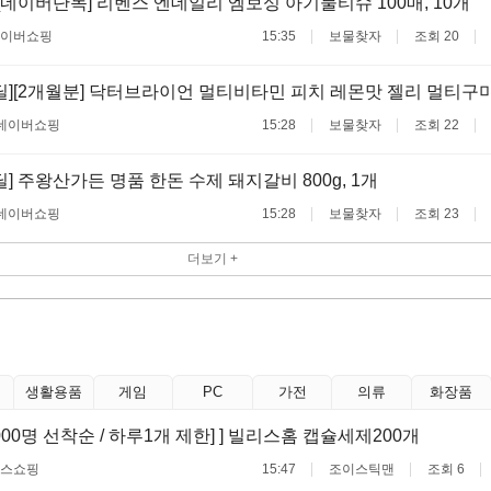
 [네이버단독] 리벤스 엔데일리 엠보싱 아기물티슈 100매, 10개
이버쇼핑
15:35
보물찾자
조회 20
딜][2개월분] 닥터브라이언 멀티비타민 피치 레몬맛 젤리 멀티구미 
네이버쇼핑
15:28
보물찾자
조회 22
딜] 주왕산가든 명품 한돈 수제 돼지갈비 800g, 1개
네이버쇼핑
15:28
보물찾자
조회 23
더보기 +
생활용품
게임
PC
가전
의류
화장품
,000명 선착순 / 하루1개 제한] ] 빌리스홈 캡슐세제200개
스쇼핑
15:47
조이스틱맨
조회 6