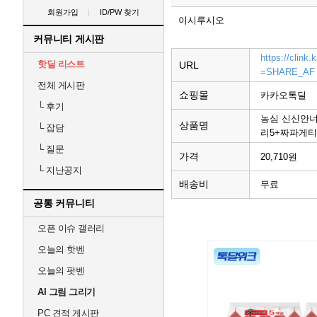
회원가입
ID/PW 찾기
이시루시오
커뮤니티 게시판
https://clin
핫딜 리스트
URL
=SHARE_AF
전체 게시판
쇼핑몰
카카오톡딜
└
후기
농심 신신안너
상품명
└
잡담
리5+짜파게티1
└
질문
가격
20,710원
└
지난공지
배송비
무료
공통 커뮤니티
오픈 이슈 갤러리
오늘의 핫벤
오늘의 팟벤
AI 그림 그리기
PC 견적 게시판