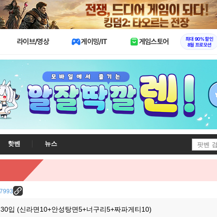
X
최대 90% 할인
라이브/영상
게이밍/IT
게임스토어
8월 프로모션
핫벤
뉴스
/37993
30입 (신라면10+안성탕면5+너구리5+짜파게티10)