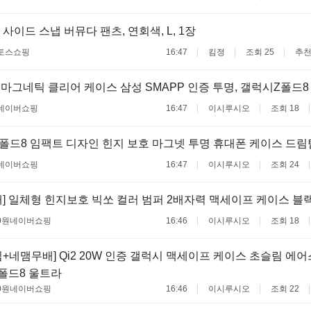
사이드 스냅 버뮤다 팬츠, 연회색, L, 1장
토스쇼핑
16:47
킴졍
조회 25
추천
2 마그네틱 클리어 케이스 삼성 SMAPP 인증 투명, 갤럭시Z폴드8
네이버쇼핑
16:47
이시루시오
조회 18
폴드8 임팩트 디자인 힌지 보호 마그넷 투명 휴대폰 케이스 드림
네이버쇼핑
16:47
이시루시오
조회 24
] 일체형 힌지보호 빅쏘 컬러 범퍼 2배자력 맥세이프 케이스 블랙
0원
네이버쇼핑
16:46
이시루시오
조회 18
+네맴무배] Qi2 20W 인증 갤럭시 맥세이프 케이스 초슬림 에
 폴드8 울트라
0원
네이버쇼핑
16:46
이시루시오
조회 22