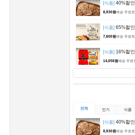
[식품]
40%할인>참
8,930원
배송 무료
토
[식품]
65%할인
7,600원
배송 무료
토
[식품]
16%할인>
14,058원
배송 무료
전체
인기
식품
[식품]
40%할인>참
8,930원
배송 무료
토