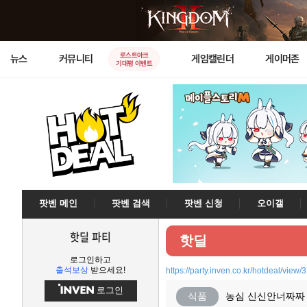
로스트아크
뉴스
커뮤니티
게임캘린더
게이머존
기대평 이벤트
팟벤 메인
팟벤 검색
팟벤 신청
오이갤
핫딜 파티
핫딜
로그인하고
출석보상
받으세요!
https://party.inven.co.kr/hotdeal/view
로그인
식품
농심 신신안너짜짜 