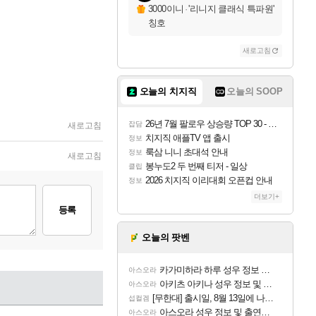
3000이니
·
'리니지 클래식 특파원'
칭호
새로고침
오늘의 치지직
오늘의 SOOP
26년 7월 팔로우 상승량 TOP 30 - 월간 치지직
잡담
새로고침
치지직 애플TV 앱 출시
정보
룩삼 니니 초대석 안내
정보
새로고침
봉누도2 두 번째 티저 - 일상
클립
2026 치지직 이리대회 오픈컵 안내
정보
더보기+
등록
오늘의 팟벤
카가미하라 하루 성우 정보 및 주요 필모
아스오라
아키츠 아키나 성우 정보 및 주요 필모
아스오라
[무한대] 출시일, 8월 13일에 나오나
섭컬겜
아스오라 성우 정보 및 출연작 모음
아스오라