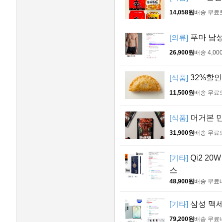
14,058원
배송 무료
[의류]
푸마 남성
26,900원
배송 4,00
[식품]
32%할인
11,500원
배송 무료
[식품]
머거본 민속
31,900원
배송 무료
[기타]
Qi2 20
스
48,900원
배송 무료
[기타]
삼성 맥세
79,200원
배송 무료