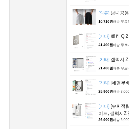
[의류]
남녀공용 
10,710원
배송 무료
[기타]
벨킨 Qi
41,400원
배송 무료
[기타]
갤럭시 Z
21,400원
배송 무료
[기타]
[네맴무배
25,900원
배송 3,00
[기타]
[슈퍼적립
이트, 갤럭시Z
26,900원
배송 3,00