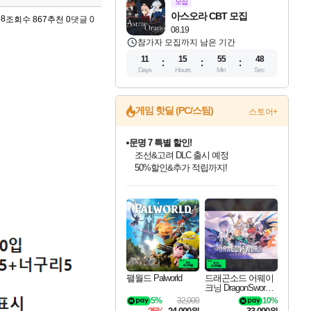
모집
아스오라 CBT 모집
58
조회수 867
추천 0
댓글 0
08.19
참가자 모집까지 남은 기간
11
15
55
47
Days
Hours
Min
Sec
게임 핫딜 (PC/스팀)
스토어+
마블 투혼 파이팅 소울즈 정식출시!
마블 히어로 총 출동&화려한 격투!
네이버 포인트 혜택까지!
인벤게임즈 8월 특별 할인!
드래곤소드: 어웨이크닝 입점!
문명 7 특별 할인!
귀무자: 검의 길 예약 판매 중!
비스트 오브 리인카네이션 정식 출시!
커세어 코브 출시 기념 할인!
더 렐릭 퍼스트 가디언 정식 출시
베데스다 40주년 기념 할인 중!
캡콤 프렌차이즈 할인 진행 중!
캡콤 일부 상품 상시 할인
스타워즈 은하계 레이서
로블록스 기프트 카드 공식 입점
인기 퍼블리셔 모음!
스팀으로 만나는 드래곤소드!
조선&고려 DLC 출시 예정
10% 할인과
게임프릭 신작 IP
해적'섬'을 발전시키자!
설화x하드코어 액션!
베데스다의 명작들을
몬헌, 바하 등 인기 IP를
몬헌 와일즈 & 드래곤즈 도그마2
인벤게임즈에서 10% 추가 적립
Robux를 가장 안전하고
최대 90% 할인가를 만나보세요!
네이버혜택과 함께 만나보세요!
50%할인&추가 적립까지!
이니&베니 혜택까지!
네이버 혜택가와 함께 예약하세요!
할인&네이버혜택으로 만나보세요!
네이버페이 혜택과 만나보세요!
40주년 프로모션으로 만나보세요!
할인가에 만나보세요!
일부 에디션 상시 할인!
혜택으로 예약 판매 중
편안하게 충전하세요
팰월드 Palworld
드래곤소드 어웨이
크닝 DragonSword A
wakening
5%
32,000
10%