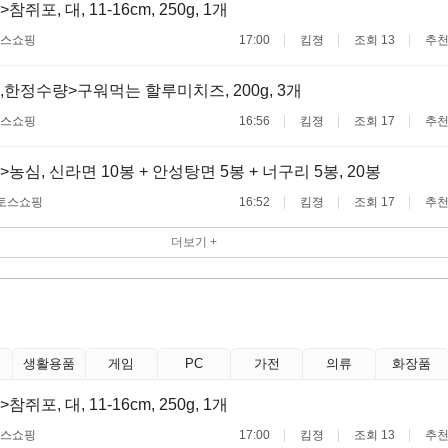
쥐포, 대, 11-16cm, 250g, 1개
스쇼핑
17:00
킴졍
조회 13
추천
,한정수량>구워먹는 할루미치즈, 200g, 3개
스쇼핑
16:56
킴졍
조회 17
추천
농심, 신라면 10봉 + 안성탕면 5봉 + 너구리 5봉, 20봉
토스쇼핑
16:52
킴졍
조회 17
추천
더보기 +
생활용품
게임
PC
가전
의류
화장품
쥐포, 대, 11-16cm, 250g, 1개
스쇼핑
17:00
킴졍
조회 13
추천