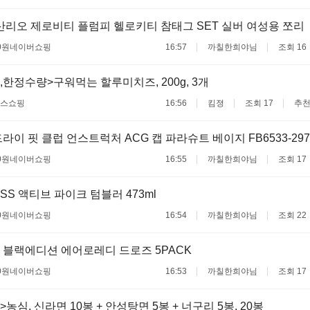
리오 제로비티 플럼피 헬로키티 참태그 SET 실버 여성용 쪼리
0원
네이버쇼핑
16:57
까칠한희야님
조회 16
,한정수량>구워먹는 할루미치즈, 200g, 3개
스쇼핑
16:56
킴졍
조회 17
추천
라이 핏 클럽 언스트럭처 ACG 캡 파라슈트 베이지 FB6533-297
0원
네이버쇼핑
16:55
까칠한희야님
조회 17
S 액티브 파이크 텀블러 473ml
0원
네이버쇼핑
16:54
까칠한희야님
조회 22
블랙에디션 에어로레디 드로즈 5PACK
0원
네이버쇼핑
16:53
까칠한희야님
조회 17
농심, 신라면 10봉 + 안성탕면 5봉 + 너구리 5봉, 20봉