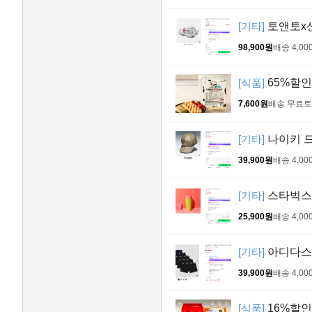
[기타]
토앤토x산
98,900원
배송 4,00
[식품]
65%할인
7,600원
배송 무료
토
[기타]
나이키 드
39,900원
배송 4,00
[기타]
스타벅스S
25,900원
배송 4,00
[기타]
아디다스 
39,900원
배송 4,00
[식품]
16%할인>