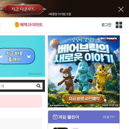
혜택.아이마트
로그인
인
벤
전
체
사
이
트
맵
검
색
게임 캘린더
더보기+