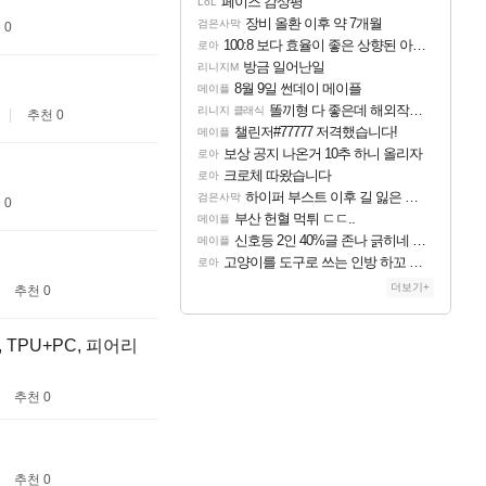
페이즈 감상평
LoL
장비 올환 이후 약 7개월
검은사막
 0
100:8 보다 효율이 좋은 상향된 아제나 ㄷㄷ
로아
방금 일어난일
리니지M
8월 9일 썬데이 메이플
메이플
똘끼형 다 좋은데 해외작업장 도와주는 짓은 좀 아니지않냐?
리니지 클래식
추천 0
챌린저#77777 저격했습니다!
메이플
보상 공지 나온거 10추 하니 올리자
로아
크로체 따왔습니다
로아
하이퍼 부스트 이후 길 잃은 뉴비분들!
검은사막
 0
부산 헌혈 먹튀 ㄷㄷ..
메이플
신호등 2인 40%글 존나 긁히네 씨발
메이플
고양이를 도구로 쓰는 인방 하꼬 스트리머 박제합니다.
로아
더보기+
추천 0
 TPU+PC, 피어리
추천 0
추천 0