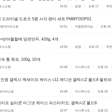
토스쇼핑
16:52
킴졍
조회 17
추천
 드라이셀 드로즈 5종 사각 팬티 세트 PMMYDDP01
0원
네이버쇼핑
16:51
까칠한희야님
조회 18
>반야월할매 당면만두, 420g, 4개
토스쇼핑
16:50
킴졍
조회 22
추천
 통 육포, 100g, 10개
토스쇼핑
16:49
이시루시오
조회 19
W 인증 갤럭시 맥세이프 케이스 c11 에디션 갤럭시Z 폴드8 울트라,
네이버쇼핑
16:48
이시루시오
조회 26
이프 실리콘 마그넷 케이스 피스타치오, 갤럭시Z 폴드8
네이버쇼핑
16:47
이시루시오
조회 23