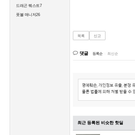
드래곤 퀘스트7
풋볼 매니저26
목록
신고
댓글
등록순
|
최신순
최근 등록된 비슷한 핫딜