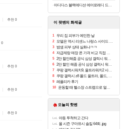
아디다스 블랙에디션 에어로레디 드로즈 5PACK
추천 0
이 팟벤의 화제글
1
우리 집 피부가 예민한 날
2
모델은 역시 리센느 나랑스 사이드 1.25L 1박스
 0
3
밤샘 피부 상태 실화냐ㅋㅋ
4
자급제랑 매장 폰 가격 비교 직접 안가도 되네요
5
2만 할인해줌 공식 삼성 갤럭시 워치9 크림, 40mm, 블루투스
6
2만 할인 해줌 공식 삼성 갤럭시 워치9 실버, 44mm, 블루투스
추천 0
7
쿠팡 갤럭시워치9, 울트라워치2 사전구매 혜택 받아보세요
8
쿠팡 갤럭시 z8 폴드 울트라, 폴드, 플립 사전예약
9
레플리카 후기
10
운동할 때 헬스장 스트랩으로 얼굴 만졌다가 볼 뒤집어짐
추천 0
오늘의 핫벤
추천 0
야동 투척하고 간다
LoL
올 시즌 구마유시 솔킬 64회..jpg
LoL