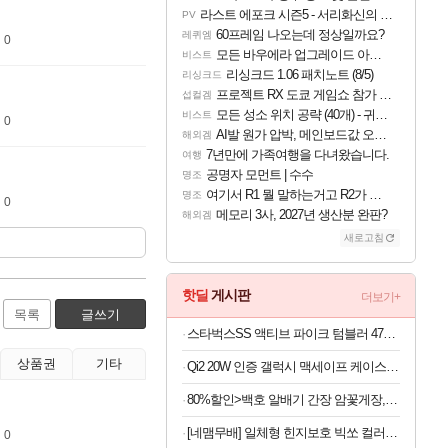
라스트 에포크 시즌5 - 서리화신의 분노 티저
PV
60프레임 나오는데 정상일까요?
레퀴엠
 0
모든 바우에라 업그레이드 아이템 획득 위치 공략 (89개)
비스트
리싱크드 1.06 패치노트 (8/5)
리싱크드
프로젝트 RX 도쿄 게임쇼 참가 결정
섭컬겜
모든 성소 위치 공략 (40개) - 귀환한 영혼 도전과제
비스트
 0
AI발 원가 압박, 메인보드값 오르나
해외겜
7년만에 가족여행을 다녀왔습니다.
여행
공명자 모먼트 | 수수
명조
여기서 R1 뭘 말하는거고 R2가 뭘말하는걸까요?
명조
 0
메모리 3사, 2027년 생산분 완판?
해외겜
새로고침
핫딜
게시판
더보기+
목록
글쓰기
스타벅스SS 액티브 파이크 텀블러 473ml
상품권
기타
Qi2 20W 인증 갤럭시 맥세이프 케이스 c11 에디션 갤럭시Z 폴드8 울트라, TPU+PC, 피어리스
80%할인>백호 알배기 간장 암꽃게장, 2kg, 3통
[네맴무배] 일체형 힌지보호 빅쏘 컬러 범퍼 2배자력 맥세이프 케이스 블랙, 갤럭시Z 폴드8
 0