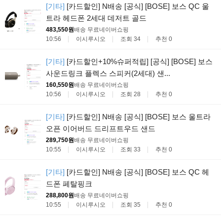
[기타]
[카드할인] N배송 [공식] [BOSE] 보스 QC 울
트라 헤드폰 2세대 데저트 골드
483,550원
배송 무료
네이버쇼핑
10:56
이시루시오
조회 34
추천 0
[기타]
[카드할인+10%슈퍼적립] [공식] [BOSE] 보스
사운드링크 플렉스 스피커(2세대) 샌...
160,550원
배송 무료
네이버쇼핑
10:56
이시루시오
조회 28
추천 0
[기타]
[카드할인] N배송 [공식] [BOSE] 보스 울트라
오픈 이어버드 드리프트우드 샌드
289,750원
배송 무료
네이버쇼핑
10:55
이시루시오
조회 33
추천 0
[기타]
[카드할인] N배송 [공식] [BOSE] 보스 QC 헤
드폰 페탈핑크
288,800원
배송 무료
네이버쇼핑
10:55
이시루시오
조회 35
추천 0