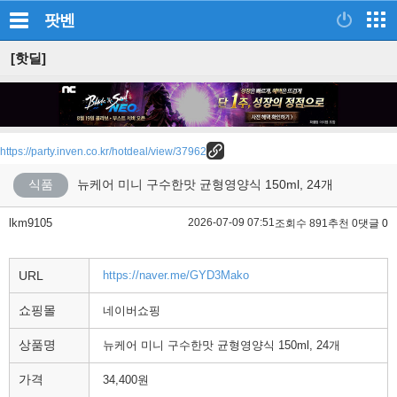
팟벤
[핫딜]
https://party.inven.co.kr/hotdeal/view/37962
식품
뉴케어 미니 구수한맛 균형영양식 150ml, 24개
lkm9105
2026-07-09 07:51
조회수 891
추천 0
댓글 0
URL
https://naver.me/GYD3Mako
쇼핑몰
네이버쇼핑
상품명
뉴케어 미니 구수한맛 균형영양식 150ml, 24개
가격
34,400원