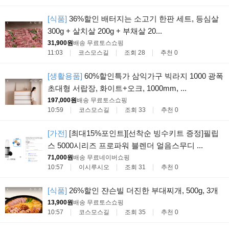
[식품]
36%할인 배터지는 소고기 한판 세트, 등심살
300g + 살치살 200g + 부채살 20...
31,900원
배송 무료
토스쇼핑
11:03
코스모스길
조회 28
추천 0
[생활용품]
60%할인특가 삼익가구 빅라지 1000 광폭
초대형 서랍장, 화이트+오크, 1000mm, ...
197,000원
배송 무료
토스쇼핑
10:59
코스모스길
조회 33
추천 0
[가전]
[최대15%포인트][선착순 빙수키트 증정]필립
스 5000시리즈 프로파워 블렌더 얼음스무디 ...
71,000원
배송 무료
네이버쇼핑
10:57
이시루시오
조회 31
추천 0
[식품]
26%할인 쟌슨빌 더진한 부대찌개, 500g, 3개
13,900원
배송 무료
토스쇼핑
10:57
코스모스길
조회 35
추천 0