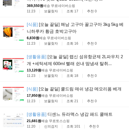
369,550원
배송 무료
네이버쇼핑
11:23
보물찾자
조회 17
추천 0
[식품]
[오늘 끝딜] 해남 고구마 꿀고구마 3kg 5kg 베
니하루카 황금 호박고구마
6,830원
배송 무료
네이버쇼핑
11:23
보물찾자
조회 16
추천 0
[생활용품]
[오늘 끝딜] 랩신 섬유항균제 2L파우치 2
개 +세탁세제 600ml 빨래 쉰내 땀냄새 탈취...
13,120원
배송 무료
네이버쇼핑
11:23
보물찾자
조회 18
추천 0
[식품]
[오늘 끝딜] 쿨드림 매쉬 냉감 메모리폼 베개
17,950원
배송 무료
네이버쇼핑
11:23
보물찾자
조회 21
추천 0
[생활용품]
디센느 듀라맥스 냉감 패드 쿨매트
21,681원
배송 무료
토스쇼핑
11:20
신의검지
조회 101
추천 0