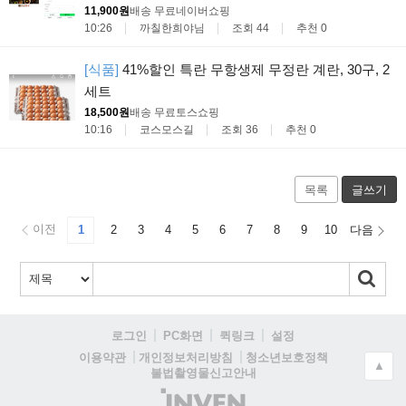
11,900원
배송 무료
네이버쇼핑
10:26
까칠한희야님
조회 44
추천 0
[식품]
41%할인 특란 무항생제 무정란 계란, 30구, 2
세트
18,500원
배송 무료
토스쇼핑
10:16
코스모스길
조회 36
추천 0
목록
글쓰기
이전
1
2
3
4
5
6
7
8
9
10
다음
로그인
PC화면
퀵링크
설정
청소년보호정책
이용약관
개인정보처리방침
▲
불법촬영물신고안내
(주)