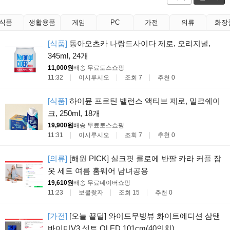
식품
생활용품
게임
PC
가전
의류
화장
[식품]
동아오츠카 나랑드사이다 제로, 오리지널,
345ml, 24개
11,000원
배송 무료
토스쇼핑
11:32
이시루시오
조회 7
추천 0
[식품]
하이뮨 프로틴 밸런스 액티브 제로, 밀크쉐이
크, 250ml, 18개
19,900원
배송 무료
토스쇼핑
11:31
이시루시오
조회 7
추천 0
[의류]
[해원 PICK] 실크핏 클로에 반팔 카라 커플 잠
옷 세트 여름 홈웨어 남녀공용
19,610원
배송 무료
네이버쇼핑
11:23
보물찾자
조회 15
추천 0
[가전]
[오늘 끝딜] 와이드무빙뷰 화이트에디션 삼탠
바이미V3 셋트 QLED 101cm(40인치) ...