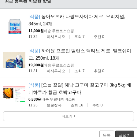
최근 등록된 비슷한 핫딜
[식품]
동아오츠카 나랑드사이다 제로, 오리지널,
345ml, 24개
11,000원
배송 무료
토스쇼핑
11:32
이시루시오
조회 7
추천 0
[식품]
하이뮨 프로틴 밸런스 액티브 제로, 밀크쉐이
크, 250ml, 18개
19,900원
배송 무료
토스쇼핑
11:31
이시루시오
조회 7
추천 0
[식품]
[오늘 끝딜] 해남 고구마 꿀고구마 3kg 5kg 베
니하루카 황금 호박고구마
6,830원
배송 무료
네이버쇼핑
11:23
보물찾자
조회 16
추천 0
더보기 +
목록
글쓰기