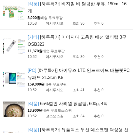
[식품]
[하루특가] 베지밀 비 달콤한 두유, 190ml, 16
개
8,000원
배송 무료
쿠팡
10:53
이시루시오
조회 30
추천 0
[기타]
[하루특가] 이어지다 고용량 배선 멀티탭 3구
OSB323
11,370원
배송 무료
쿠팡
10:52
이시루시오
조회 30
추천 0
[PC]
[하루특가] 아이뮤즈 LTE 안드로이드 태블릿PC
뮤패드 21.3cm K8
159,000원
배송 무료
쿠팡
10:52
이시루시오
조회 41
추천 0
[식품]
65%할인 사리원 닭곰탕, 600g, 4팩
13,900원
배송 무료
토스쇼핑
10:52
코스모스길
조회 34
추천 0
[식품]
[하루특가] 듀플렉스 무선 데스크팬 탁상용 선