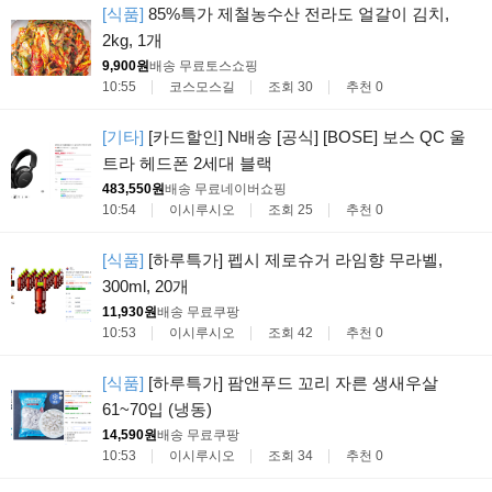
[식품]
85%특가 제철농수산 전라도 얼갈이 김치,
2kg, 1개
9,900원
배송 무료
토스쇼핑
10:55
코스모스길
조회 30
추천 0
[기타]
[카드할인] N배송 [공식] [BOSE] 보스 QC 울
트라 헤드폰 2세대 블랙
483,550원
배송 무료
네이버쇼핑
10:54
이시루시오
조회 25
추천 0
[식품]
[하루특가] 펩시 제로슈거 라임향 무라벨,
300ml, 20개
11,930원
배송 무료
쿠팡
10:53
이시루시오
조회 42
추천 0
[식품]
[하루특가] 팜앤푸드 꼬리 자른 생새우살
61~70입 (냉동)
14,590원
배송 무료
쿠팡
10:53
이시루시오
조회 34
추천 0