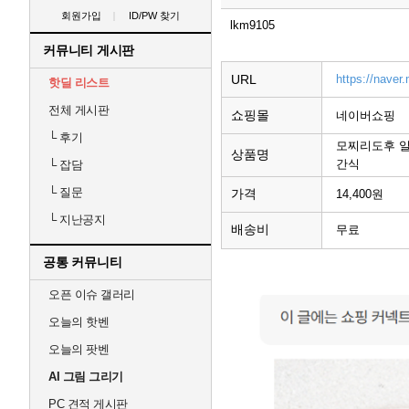
회원가입
ID/PW 찾기
lkm9105
커뮤니티 게시판
URL
https://nave
핫딜 리스트
전체 게시판
쇼핑몰
네이버쇼핑
└
후기
모찌리도후 일
상품명
간식
└
잡담
└
질문
가격
14,400원
└
지난공지
배송비
무료
공통 커뮤니티
오픈 이슈 갤러리
오늘의 핫벤
오늘의 팟벤
AI 그림 그리기
PC 견적 게시판