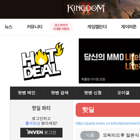
로스트아크
뉴스
커뮤니티
게임캘린더
게이머존
기대평 이벤트
팟벤 메인
팟벤 검색
팟벤 신청
오이갤
핫딜 파티
핫딜
로그인하고
출석보상
받으세요!
https://party.inven.co.kr/hotdeal/view
로그인
식품
모찌리도후 일본식