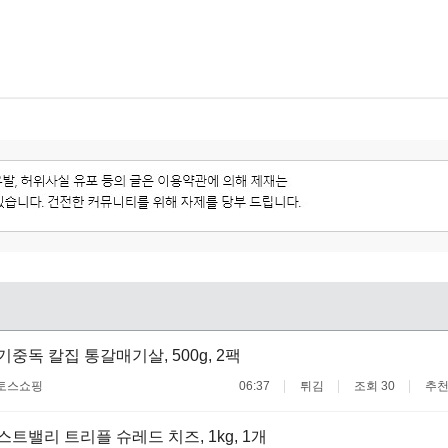
고기중독 칼집 통갈매기살, 500g, 2팩
토스쇼핑
06:37
튀김
조회 30
추천
이스트밸리 트리플 슈레드 치즈, 1kg, 1개