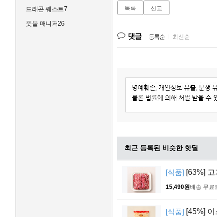
목록
신고
드래곤 퀘스트7
풋볼 매니저26
댓글
등록순
|
최신순
최근 등록된 비슷한 핫딜
[식품]
[63%] 
15,490원
배송 무료
[식품]
[45%] 