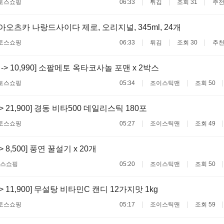
토스쇼핑
06:33
튀김
조회 31
추천
동아오츠카 나랑드사이다 제로, 오리지널, 345ml, 24개
토스쇼핑
06:33
튀김
조회 30
추천
00 -> 10,990] 소팔메토 옥타코사놀 포맨 x 2박스
토스쇼핑
05:34
조이스틱맨
조회 50
 -> 21,900] 경동 비타500 데일리스틱 180포
토스쇼핑
05:27
조이스틱맨
조회 49
 -> 8,500] 풍연 꿀설기 x 20개
스쇼핑
05:20
조이스틱맨
조회 50
 -> 11,900] 무설탕 비타민C 캔디 12가지맛 1kg
토스쇼핑
05:17
조이스틱맨
조회 59