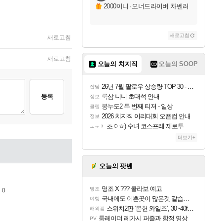
2000이니
·
오너드라이버 차벤러
새로고침
새로고침
새로고침
오늘의 치지직
오늘의 SOOP
26년 7월 팔로우 상승량 TOP 30 - 월간 치지직
잡담
등록
룩삼 니니 초대석 안내
정보
봉누도2 두 번째 티저 - 일상
클립
2026 치지직 이리대회 오픈컵 안내
정보
초ㅇㅎ) 수녀 코스프레 제로투
ㅗㅜㅑ
더보기+
오늘의 팟벤
명조 X ??? 콜라보 예고
명조
 0
국내에도 이쁜곳이 많은것 같습니다
여행
스위치2판 ‘몬헌 와일즈’, 30~40fps 목표 추정
해외겜
툼레이더 레가시 퍼즐과 함정 영상
PV