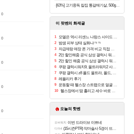
[63%] 고기중독 칼집 통갈매기살, 500g, 2팩
 0
이 팟벤의 화제글
1
모델은 역시 리센느 나랑스 사이드 1.25L 1박스
 0
2
밤샘 피부 상태 실화냐ㅋㅋ
3
자급제랑 매장 폰 가격 비교 직접 안가도 되네요
4
2만 할인해줌 공식 삼성 갤럭시 워치9 크림, 40mm, 블루투스
5
2만 할인 해줌 공식 삼성 갤럭시 워치9 실버, 44mm, 블루투스
 0
6
쿠팡 갤럭시워치9, 울트라워치2 사전구매 혜택 받아보세요
7
쿠팡 갤럭시 z8 폴드 울트라, 폴드, 플립 사전예약
8
레플리카 후기
9
운동할 때 헬스장 스트랩으로 얼굴 만졌다가 볼 뒤집어짐
 0
10
헬스장에서 땀 흘리고 세수 바로 안 하면 트러블 나냐?
오늘의 핫벤
 0
이번 드라이브 이쁘네
오버워치
(15시즌PTR) 악마술사 5경이 뜨네요
디아4