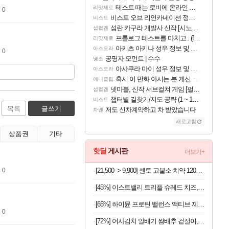
테스트 때는 로비에 온라인 기능이 있는데
리밋제로
 0
비스트 오브 리인카네이션 정보/공략글 모음
비스트
섬란 카구라 개발사 신작 [시노비 넥서스] 연내 출시 예정
섭컬겜
프롤로그 테스트를 마치고.. (feat. 리아)
리밋제로
아키츠 아키나 성우 정보 및 주요 필모
아스오라
 0
공명자 모먼트 | 수수
명조
아사쿠라 마이 성우 정보 및 주요 필모
아스오라
혹시 이 만화 아시는 분 계신가요
애니클립
넷마블, 신작 서브컬쳐 게임 [펄 인 블루] 티저 사이트 오픈
섭컬겜
챕터별 길찾기/지도 공략 (1 ~ 12장)
비스트
목록
글쓰기
저도 신차계약하고 차 받았습니다
차벤
새로고침
상품권
기타
핫딜
게시판
더보기+
 0
[21,500 -> 9,900] 센토 고불소 치약 120g x 4개
[45%] 이스트밸리 트리플 슈레드 치즈, 1kg, 1개
[65%] 하이뮨 프로틴 밸런스 액티브 제로, 밀크쉐이크, 250ml, 18개
 0
[72%] 어사김치 알배기 쌈배추 겉절이, 2kg, 1개