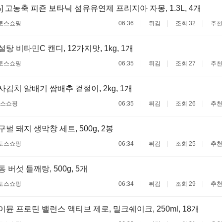
%] 고농축 피죤 보타닉 섬유유연제 프리지아 자몽, 1.3L, 4개
토스쇼핑
06:36
튀김
조회 32
추천
무설탕 비타민C 캔디, 12가지맛, 1kg, 1개
토스쇼핑
06:35
튀김
조회 27
추천
어사김치 알배기 쌈배추 겉절이, 2kg, 1개
스쇼핑
06:35
튀김
조회 26
추천
달구벌 돼지 생막창 세트, 500g, 2봉
토스쇼핑
06:34
튀김
조회 25
추천
교동 버섯 들깨탕, 500g, 5개
토스쇼핑
06:34
튀김
조회 29
추천
하이뮨 프로틴 밸런스 액티브 제로, 밀크쉐이크, 250ml, 18개