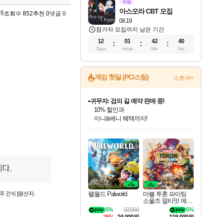
모집
아스오라 CBT 모집
45
조회수 852
추천 0
댓글 0
08.19
참가자 모집까지 남은 기간
12
01
42
39
Days
Hours
Min
Sec
게임 핫딜 (PC/스팀)
스토어+
귀무자: 검의 길 예약 판매 중!
10% 할인과
이니&베니 혜택까지!
인벤게임즈 8월 특별 할인!
드래곤소드: 어웨이크닝 입점!
문명 7 특별 할인!
비스트 오브 리인카네이션 정식 출시!
커세어 코브 출시 기념 할인!
더 렐릭 퍼스트 가디언 정식 출시
베데스다 40주년 기념 할인 중!
마블 투혼 파이팅 소울즈 예약 판매 중!
캡콤 프렌차이즈 할인 진행 중!
캡콤 일부 상품 상시 할인
스타워즈 은하계 레이서
로블록스 기프트 카드 공식 입점
인기 퍼블리셔 모음!
스팀으로 만나는 드래곤소드!
조선&고려 DLC 출시 예정
게임프릭 신작 IP
해적'섬'을 발전시키자!
설화x하드코어 액션!
베데스다의 명작들을
마블 히어로 총 출동&화려한 격투!
몬헌, 바하 등 인기 IP를
몬헌 와일즈 & 드래곤즈 도그마2
인벤게임즈에서 10% 추가 적립
Robux를 가장 안전하고
최대 90% 할인가를 만나보세요!
네이버혜택과 함께 만나보세요!
50%할인&추가 적립까지!
네이버 혜택가와 함께 예약하세요!
할인&네이버혜택으로 만나보세요!
네이버페이 혜택과 만나보세요!
40주년 프로모션으로 만나보세요!
네이버 포인트 혜택까지!
할인가에 만나보세요!
일부 에디션 상시 할인!
혜택으로 예약 판매 중
편안하게 충전하세요
팰월드 Palworld
마블 투혼 파이팅
소울즈 얼티밋 에디
션 예약구매 MARV
5%
32,000
5%
EL Tokon Fighting S