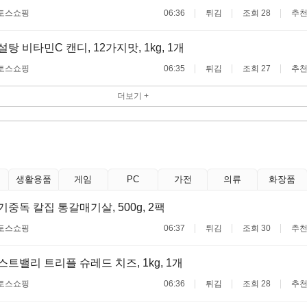
토스쇼핑
06:36
튀김
조회 28
추천
무설탕 비타민C 캔디, 12가지맛, 1kg, 1개
토스쇼핑
06:35
튀김
조회 27
추천
더보기 +
생활용품
게임
PC
가전
의류
화장품
고기중독 칼집 통갈매기살, 500g, 2팩
토스쇼핑
06:37
튀김
조회 30
추천
이스트밸리 트리플 슈레드 치즈, 1kg, 1개
토스쇼핑
06:36
튀김
조회 28
추천