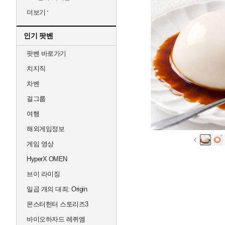
더보기
인기 팟벤
팟벤 바로가기
치지직
차벤
걸그룹
여행
해외게임정보
게임 영상
HyperX OMEN
브이 라이징
일곱 개의 대죄: Origin
몬스터헌터 스토리즈3
바이오하자드 레퀴엠