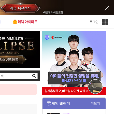
혜택.아이마트
로그인
인
벤
전
체
사
이
트
맵
검
색
게임 캘린더
더보기+