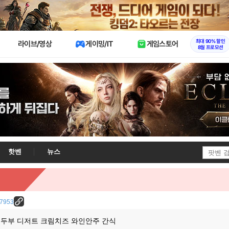
X
최대 90% 할인
라이브/영상
게이밍/IT
게임스토어
8월 프로모션
핫벤
뉴스
/37953
 두부 디저트 크림치즈 와인안주 간식