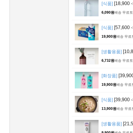
[식품]
[18,900
6,090원
배송 무료
토
[식품]
[57,600
19,900원
배송 무료
[생활용품]
[10,
6,732원
배송 무료
토
[화장품]
[39,9
19,900원
배송 무료
[식품]
[39,900
13,900원
배송 무료
[생활용품]
[21,
9,900원
배송 무료
토