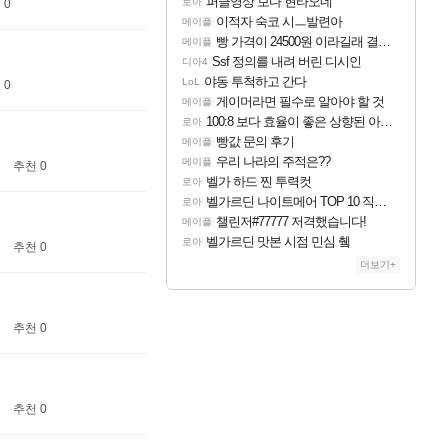
퍼클영상 보다 현타오네
로아
 0
이적자 숙코 시ㅡ발련아
메이플
빵 가격이 24500원 이라길래 결제 취소하고 나왔다
메이플
Ssf 정의를 내려 버린 디시인
디아4
야동 투척하고 간다
LoL
 0
게이머라면 필수로 알아야 할 것
메이플
100:8 보다 효율이 좋은 상향된 아제나 ㄷㄷ
로아
빵값 문의 후기
메이플
우리 나라의 주적은??
메이플
추천 0
벨가 하드 찐 투력컷
로아
벨가르딘 나이트메어 TOP 10 직업별 분포
로아
챌린저#77777 저격했습니다!
메이플
벨가르딘 맛본 시점 민심 췤
로아
추천 0
더보기+
추천 0
추천 0