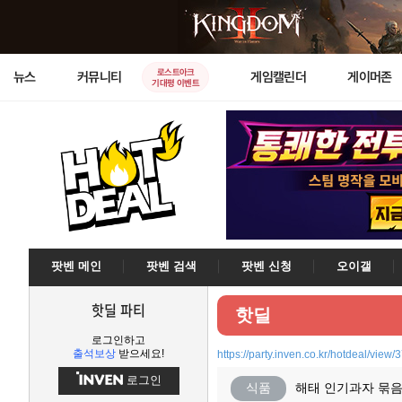
로스트아크
뉴스
커뮤니티
게임캘린더
게이머존
기대평 이벤트
팟벤 메인
팟벤 검색
팟벤 신청
오이갤
핫딜 파티
핫딜
로그인하고
출석보상
받으세요!
https://party.inven.co.kr/hotdeal/view
로그인
식품
해태 인기과자 묶음