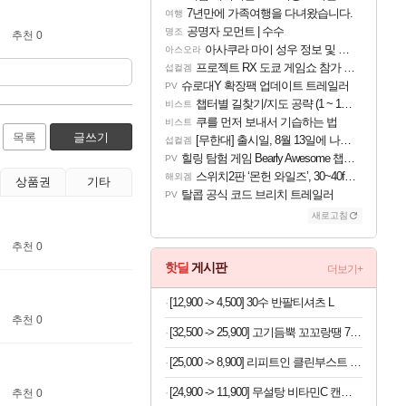
7년만에 가족여행을 다녀왔습니다.
여행
공명자 모먼트 | 수수
명조
추천 0
아사쿠라 마이 성우 정보 및 주요 필모
아스오라
프로젝트 RX 도쿄 게임쇼 참가 결정
섭컬겜
슈로대Y 확장팩 업데이트 트레일러
PV
챕터별 길찾기/지도 공략 (1 ~ 12장)
비스트
쿠를 먼저 보내서 기습하는 법
비스트
목록
글쓰기
[무한대] 출시일, 8월 13일에 나오나
섭컬겜
힐링 탐험 게임 Bearly Awesome 챕터 1 트레일러
PV
스위치2판 ‘몬헌 와일즈’, 30~40fps 목표 추정
해외겜
상품권
기타
탈콥 공식 코드 브리치 트레일러
PV
새로고침
추천 0
핫딜
게시판
더보기+
[12,900 -> 4,500] 30수 반팔티셔츠 L
추천 0
[32,500 -> 25,900] 고기듬뿍 꼬꼬랑땡 700g x 3개
[25,000 -> 8,900] 리피트인 클린부스트 주방세제 1L x 2개
[24,900 -> 11,900] 무설탕 비타민C 캔디 12가지맛 1kg
추천 0