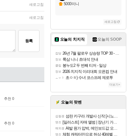
5000이니
새로고침
새로고침
새로고침
오늘의 치지직
오늘의 SOOP
등록
26년 7월 팔로우 상승량 TOP 30 - 월간 치지직
잡담
룩삼 니니 초대석 안내
정보
봉누도2 두 번째 티저 - 일상
클립
2026 치지직 이리대회 오픈컵 안내
정보
초ㅇㅎ) 수녀 코스프레 제로투
ㅗㅜㅑ
더보기+
추천 0
오늘의 팟벤
섬란 카구라 개발사 신작 [시노비 넥서스] 연내 출시 예정
섭컬겜
[일러스트] 자매 앨범 | 장난기 가득한 오후의 공원 (리메이크판)
명조
추천 0
AI발 원가 압박, 메인보드값 오르나
해외겜
체험 캐릭터만으로 허상 40레벨 하이와티아 5분 컷!｜에이메스·린네·모니에 명함
명조