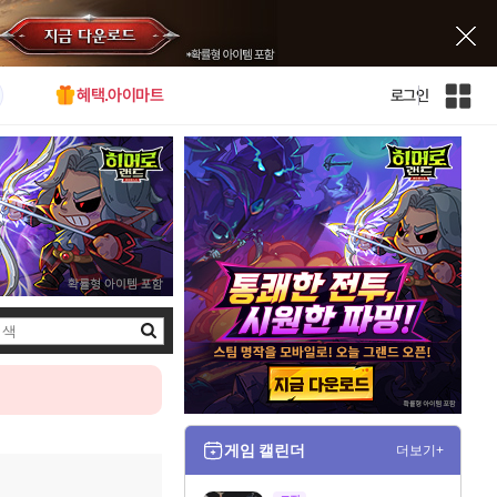
혜택.아이마트
로그인
인
벤
전
체
사
이
트
맵
검
색
게임 캘린더
더보기+