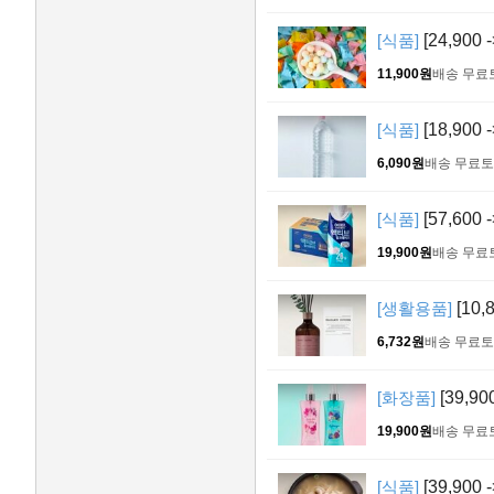
[식품]
[24,900
11,900원
배송 무료
[식품]
[18,900
6,090원
배송 무료
토
[식품]
[57,600
19,900원
배송 무료
[생활용품]
[10,
6,732원
배송 무료
토
[화장품]
[39,9
19,900원
배송 무료
[식품]
[39,900