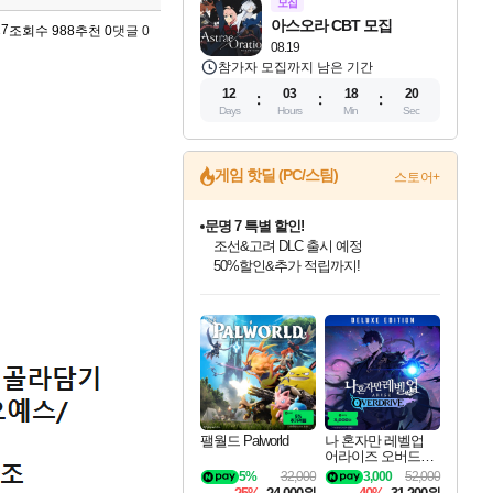
모집
아스오라 CBT 모집
27
조회수 988
추천 0
댓글 0
08.19
참가자 모집까지 남은 기간
12
03
18
19
Days
Hours
Min
Sec
게임 핫딜 (PC/스팀)
스토어+
문명 7 특별 할인!
조선&고려 DLC 출시 예정
50%할인&추가 적립까지!
인벤게임즈 8월 특별 할인!
드래곤소드: 어웨이크닝 입점!
귀무자: 검의 길 예약 판매 중!
비스트 오브 리인카네이션 정식 출시!
커세어 코브 출시 기념 할인!
더 렐릭 퍼스트 가디언 정식 출시
베데스다 40주년 기념 할인 중!
마블 투혼 파이팅 소울즈 예약 판매 중!
캡콤 프렌차이즈 할인 진행 중!
캡콤 일부 상품 상시 할인
스타워즈 은하계 레이서
로블록스 기프트 카드 공식 입점
인기 퍼블리셔 모음!
스팀으로 만나는 드래곤소드!
10% 할인과
게임프릭 신작 IP
해적'섬'을 발전시키자!
설화x하드코어 액션!
베데스다의 명작들을
마블 히어로 총 출동&화려한 격투!
몬헌, 바하 등 인기 IP를
몬헌 와일즈 & 드래곤즈 도그마2
인벤게임즈에서 10% 추가 적립
Robux를 가장 안전하고
최대 90% 할인가를 만나보세요!
네이버혜택과 함께 만나보세요!
이니&베니 혜택까지!
네이버 혜택가와 함께 예약하세요!
할인&네이버혜택으로 만나보세요!
네이버페이 혜택과 만나보세요!
40주년 프로모션으로 만나보세요!
네이버 포인트 혜택까지!
할인가에 만나보세요!
일부 에디션 상시 할인!
혜택으로 예약 판매 중
편안하게 충전하세요
팰월드 Palworld
나 혼자만 레벨업
어라이즈 오버드라
이브 디럭스 에디션
5%
32,000
3,000
52,000
Solo Leveling Arise