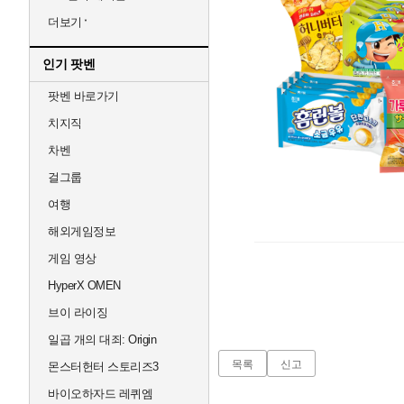
더보기
인기 팟벤
팟벤 바로가기
치지직
차벤
걸그룹
여행
해외게임정보
게임 영상
HyperX OMEN
브이 라이징
일곱 개의 대죄: Origin
목록
신고
몬스터헌터 스토리즈3
바이오하자드 레퀴엠