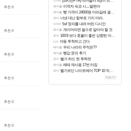
(15시즌PTR) 악마술사 5경이 뜨네요
디아4
이적자 숙코 시ㅡ발련아
메이플
추천 0
빵 가격이 24500원 이라길래 결제 취소하고 나왔다
메이플
너넨 대난 함부로 가지 마라..
로아
Ssf 정의를 내려 버린 디시인
디아4
게이머라면 필수로 알아야 할 것
메이플
추천 0
100:8 보다 효율이 좋은 상향된 아제나 ㄷㄷ
로아
야동 투척하고 간다
LoL
우리 나라의 주적은??
메이플
빵값 문의 후기
메이플
추천 0
벨가 하드 찐 투력컷
로아
레테 재사용 17번 터짐
메이플
벨가르딘 나이트메어 TOP 10 직업별 분포
로아
더보기+
추천 0
추천 0
추천 0