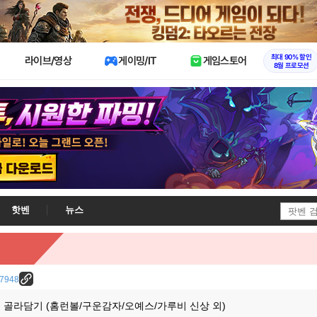
X
최대 90% 할인
라이브/영상
게이밍/IT
게임스토어
8월 프로모션
핫벤
뉴스
/37948
 골라담기 (홈런볼/구운감자/오예스/가루비 신상 외)