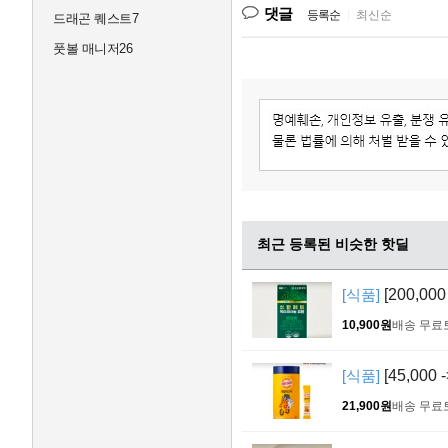
댓글
등록순
|
최신순
드래곤 퀘스트7
풋볼 매니저26
최근 등록된 비슷한 핫딜
[식품]
[200,0
10,900원
배송 무료
[식품]
[45,000
21,900원
배송 무료