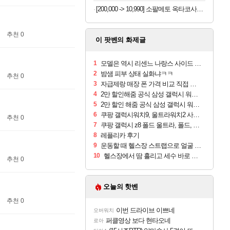
[200,000 -> 10,990] 소팔메토 옥타코사놀 포맨 x 2박스
추천 0
이 팟벤의 화제글
1
모델은 역시 리센느 나랑스 사이드 1.25L 1박스
2
밤샘 피부 상태 실화냐ㅋㅋ
추천 0
3
자급제랑 매장 폰 가격 비교 직접 안가도 되네요
4
2만 할인해줌 공식 삼성 갤럭시 워치9 크림, 40mm, 블루투스
5
2만 할인 해줌 공식 삼성 갤럭시 워치9 실버, 44mm, 블루투스
6
쿠팡 갤럭시워치9, 울트라워치2 사전구매 혜택 받아보세요
추천 0
7
쿠팡 갤럭시 z8 폴드 울트라, 폴드, 플립 사전예약
8
레플리카 후기
9
운동할 때 헬스장 스트랩으로 얼굴 만졌다가 볼 뒤집어짐
10
헬스장에서 땀 흘리고 세수 바로 안 하면 트러블 나냐?
추천 0
오늘의 핫벤
추천 0
이번 드라이브 이쁘네
오버워치
퍼클영상 보다 현타오네
로아