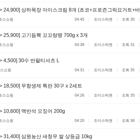
00 -> 24,900] 상하목장 아이스크림 8개 (초코+프로즌그릭요거
토스쇼핑
04:45
조이스틱맨
조회 30
 -> 25,900] 고기듬뿍 꼬꼬랑땡 700g x 3개
토스쇼핑
04:38
조이스틱맨
조회 31
 -> 4,500] 30수 반팔티셔츠 L
스쇼핑
04:31
조이스틱맨
조회 35
 -> 18,500] 무항생제 특란 30구 x 2세트
토스쇼핑
04:26
조이스틱맨
조회 35
 -> 10,600] 맥반석 오징어 200g
토스쇼핑
04:20
조이스틱맨
조회 36
 -> 31,400] 삼원농산 새청무 쌀 상등급 10kg