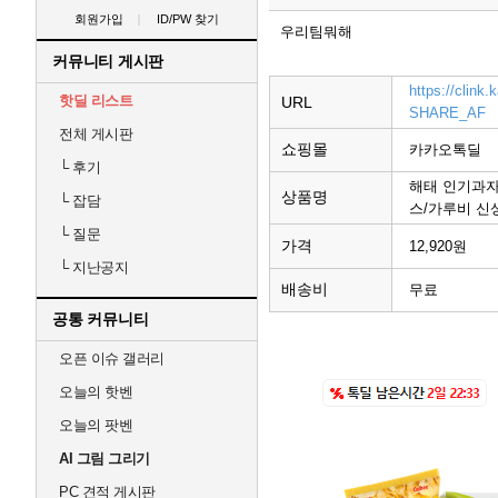
회원가입
ID/PW 찾기
우리팀뭐해
커뮤니티 게시판
https://clin
핫딜 리스트
URL
SHARE_AF
전체 게시판
쇼핑몰
카카오톡딜
└
후기
해태 인기과자
상품명
└
잡담
스/가루비 신상
└
질문
가격
12,920원
└
지난공지
배송비
무료
공통 커뮤니티
오픈 이슈 갤러리
오늘의 핫벤
오늘의 팟벤
AI 그림 그리기
PC 견적 게시판