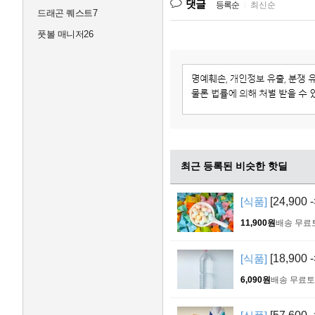
댓글
등록순
|
최신순
드래곤 퀘스트7
풋볼 매니저26
최근 등록된 비슷한 핫딜
[식품]
[24,900
11,900원
배송 무료
[식품]
[18,900
6,090원
배송 무료
토