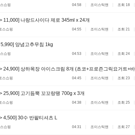
스쇼핑
04:58
조이스틱맨
조회 18
 -> 11,000] 나랑드사이다 제로 345ml x 24개
토스쇼핑
04:55
조이스틱맨
조회 21
-> 5,990] 양념고추무침 1kg
스쇼핑
04:53
조이스틱맨
조회 24
00 -> 24,900] 상하목장 아이스크림 8개 (초코+프로즌그릭요거
토스쇼핑
04:45
조이스틱맨
조회 23
 -> 25,900] 고기듬뿍 꼬꼬랑땡 700g x 3개
토스쇼핑
04:38
조이스틱맨
조회 25
 -> 4,500] 30수 반팔티셔츠 L
스쇼핑
04:31
조이스틱맨
조회 27