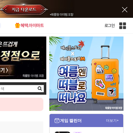
혜택.아이마트
로그인
인
벤
전
체
사
이
트
맵
검
색
게임 캘린더
더보기+