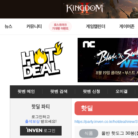
로스트아크
뉴스
커뮤니티
게임캘린더
게이머존
기대평 이벤트
팟벤 메인
팟벤 검색
팟벤 신청
오이갤
핫딜 파티
핫딜
로그인하고
출석보상
받으세요!
https://party.inven.co.kr/hotdeal/view
로그인
식품
올반 핫도그 30봉