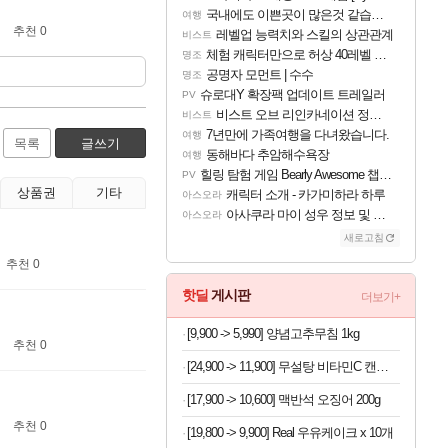
국내에도 이쁜곳이 많은것 같습니다
여행
추천 0
레벨업 능력치와 스킬의 상관관계
비스트
체험 캐릭터만으로 허상 40레벨 하이와티아 5분 컷!｜에이메스·린네·모니에 명함
명조
공명자 모먼트 | 수수
명조
슈로대Y 확장팩 업데이트 트레일러
PV
비스트 오브 리인카네이션 정보/공략글 모음
비스트
7년만에 가족여행을 다녀왔습니다.
여행
목록
글쓰기
동해바다 추암해수욕장
여행
힐링 탐험 게임 Bearly Awesome 챕터 1 트레일러
PV
상품권
기타
캐릭터 소개 - 카가미하라 하루
아스오라
아사쿠라 마이 성우 정보 및 주요 필모
아스오라
새로고침
추천 0
핫딜
게시판
더보기+
[9,900 -> 5,990] 양념고추무침 1kg
추천 0
[24,900 -> 11,900] 무설탕 비타민C 캔디 12가지맛 1kg
[17,900 -> 10,600] 맥반석 오징어 200g
추천 0
[19,800 -> 9,900] Real 우유케이크 x 10개