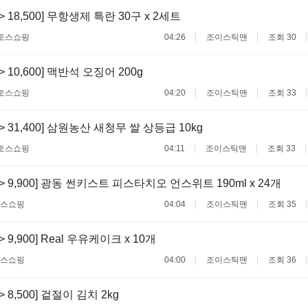
 -> 18,500] 무항생제 특란 30구 x 2세트
토스쇼핑
04:26
조이스틱맨
조회 30
 -> 10,600] 맥반석 오징어 200g
토스쇼핑
04:20
조이스틱맨
조회 33
 -> 31,400] 삼원농산 새청무 쌀 상등급 10kg
토스쇼핑
04:11
조이스틱맨
조회 33
0 -> 9,900] 광동 썬키스트 피스타치오 언스위트 190ml x 24개
스쇼핑
04:04
조이스틱맨
조회 35
 -> 9,900] Real 우유케이크 x 10개
스쇼핑
04:00
조이스틱맨
조회 36
 -> 8,500] 겉절이 김치 2kg