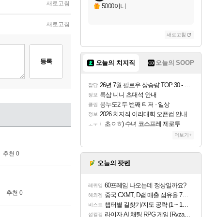
새로고침
5000이니
새로고침
새로고침
등록
오늘의 치지직
오늘의 SOOP
26년 7월 팔로우 상승량 TOP 30 - 월간 치지직
잡담
룩삼 니니 초대석 안내
정보
봉누도2 두 번째 티저 - 일상
클립
2026 치지직 이리대회 오픈컵 안내
정보
초ㅇㅎ) 수녀 코스프레 제로투
ㅗㅜㅑ
더보기+
추천 0
오늘의 팟벤
60프레임 나오는데 정상일까요?
레퀴엠
추천 0
중국 CXMT, D램 매출 점유율 7%…글로벌 4위로 부상
해외겜
챕터별 길찾기/지도 공략 (1 ~ 12장)
비스트
라이자 AI 채팅 RPG 게임 [RyzaChat: AI] 공개
섭컬겜