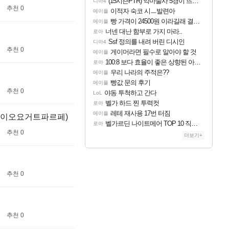
(15시즌PTR) 악마술사 5경이 뜨네요
디아4
추천 0
이적자 숙코 시ㅡ발련아
메이플
빵 가격이 24500원 이라길래 결제 취소하고 나왔다
메이플
너넨 대난 함부로 가지 마라..
로아
Ssf 정의를 내려 버린 디시인
디아4
추천 0
게이머라면 필수로 알아야 할 것
메이플
100:8 보다 효율이 좋은 상향된 아제나 ㄷㄷ
로아
우리 나라의 주적은??
메이플
빵값 문의 후기
메이플
추천 0
야동 투척하고 간다
LoL
벨가 하드 찐 투력컷
로아
레테 재사용 17번 터짐
메이플
트+바이오요거트파르페)
벨가르딘 나이트메어 TOP 10 직업별 분포
로아
추천 0
더보기+
추천 0
추천 0