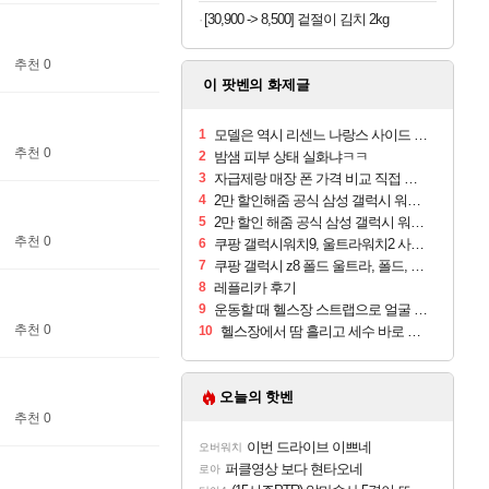
[30,900 -> 8,500] 겉절이 김치 2kg
추천 0
이 팟벤의 화제글
1
모델은 역시 리센느 나랑스 사이드 1.25L 1박스
추천 0
2
밤샘 피부 상태 실화냐ㅋㅋ
3
자급제랑 매장 폰 가격 비교 직접 안가도 되네요
4
2만 할인해줌 공식 삼성 갤럭시 워치9 크림, 40mm, 블루투스
5
2만 할인 해줌 공식 삼성 갤럭시 워치9 실버, 44mm, 블루투스
추천 0
6
쿠팡 갤럭시워치9, 울트라워치2 사전구매 혜택 받아보세요
7
쿠팡 갤럭시 z8 폴드 울트라, 폴드, 플립 사전예약
8
레플리카 후기
9
운동할 때 헬스장 스트랩으로 얼굴 만졌다가 볼 뒤집어짐
추천 0
10
헬스장에서 땀 흘리고 세수 바로 안 하면 트러블 나냐?
오늘의 핫벤
추천 0
이번 드라이브 이쁘네
오버워치
퍼클영상 보다 현타오네
로아