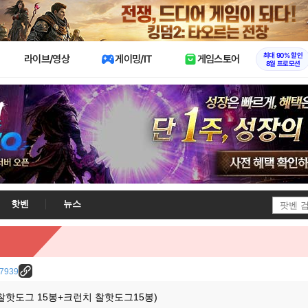
X
최대 90% 할인
라이브/영상
게이밍/IT
게임스토어
8월 프로모션
핫벤
뉴스
/37939
(찰핫도그 15봉+크런치 찰핫도그15봉)