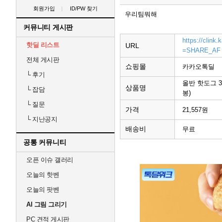
회원가입
ID/PW 찾기
우리팀뭐해
커뮤니티 게시판
https://clin
핫딜 리스트
URL
=SHARE_AF
전체 게시판
쇼핑몰
카카오톡딜
└
후기
올반 핫도그 
상품명
└
잡담
봉)
└
질문
가격
21,557원
└
지난공지
배송비
무료
공통 커뮤니티
오픈 이슈 갤러리
오늘의 핫벤
오늘의 팟벤
AI 그림 그리기
PC 견적 게시판