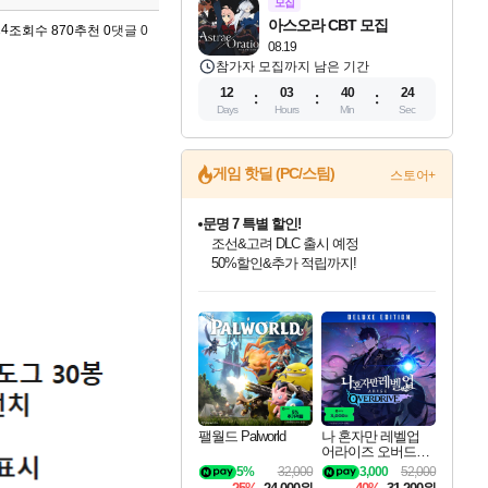
모집
아스오라 CBT 모집
14
조회수 870
추천 0
댓글 0
08.19
참가자 모집까지 남은 기간
12
03
40
23
Days
Hours
Min
Sec
게임 핫딜 (PC/스팀)
스토어+
문명 7 특별 할인!
조선&고려 DLC 출시 예정
50%할인&추가 적립까지!
인벤게임즈 8월 특별 할인!
드래곤소드: 어웨이크닝 입점!
귀무자: 검의 길 예약 판매 중!
비스트 오브 리인카네이션 정식 출시!
커세어 코브 출시 기념 할인!
더 렐릭 퍼스트 가디언 정식 출시
베데스다 40주년 기념 할인 중!
마블 투혼 파이팅 소울즈 예약 판매 중!
캡콤 프렌차이즈 할인 진행 중!
캡콤 일부 상품 상시 할인
스타워즈 은하계 레이서
로블록스 기프트 카드 공식 입점
인기 퍼블리셔 모음!
스팀으로 만나는 드래곤소드!
10% 할인과
게임프릭 신작 IP
해적'섬'을 발전시키자!
설화x하드코어 액션!
베데스다의 명작들을
마블 히어로 총 출동&화려한 격투!
몬헌, 바하 등 인기 IP를
몬헌 와일즈 & 드래곤즈 도그마2
인벤게임즈에서 10% 추가 적립
Robux를 가장 안전하고
최대 90% 할인가를 만나보세요!
네이버혜택과 함께 만나보세요!
이니&베니 혜택까지!
네이버 혜택가와 함께 예약하세요!
할인&네이버혜택으로 만나보세요!
네이버페이 혜택과 만나보세요!
40주년 프로모션으로 만나보세요!
네이버 포인트 혜택까지!
할인가에 만나보세요!
일부 에디션 상시 할인!
혜택으로 예약 판매 중
편안하게 충전하세요
팰월드 Palworld
나 혼자만 레벨업
어라이즈 오버드라
이브 디럭스 에디션
5%
32,000
3,000
52,000
Solo Leveling Arise