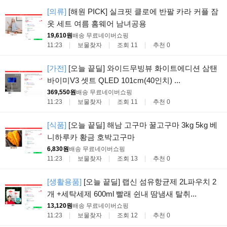
[의류]
[해원 PICK] 실크핏 클로에 반팔 카라 커플 잠
옷 세트 여름 홈웨어 남녀공용
19,610원
배송 무료
네이버쇼핑
11:23
보물찾자
조회 11
추천 0
[가전]
[오늘 끝딜] 와이드무빙뷰 화이트에디션 삼탠
바이미V3 셋트 QLED 101cm(40인치) ...
369,550원
배송 무료
네이버쇼핑
11:23
보물찾자
조회 11
추천 0
[식품]
[오늘 끝딜] 해남 고구마 꿀고구마 3kg 5kg 베
니하루카 황금 호박고구마
6,830원
배송 무료
네이버쇼핑
11:23
보물찾자
조회 13
추천 0
[생활용품]
[오늘 끝딜] 랩신 섬유항균제 2L파우치 2
개 +세탁세제 600ml 빨래 쉰내 땀냄새 탈취...
13,120원
배송 무료
네이버쇼핑
11:23
보물찾자
조회 12
추천 0