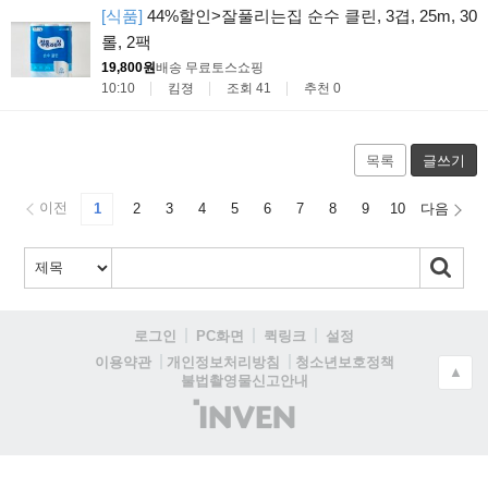
[식품]
44%할인>잘풀리는집 순수 클린, 3겹, 25m, 30
롤, 2팩
19,800원
배송 무료
토스쇼핑
10:10
킴졍
조회 41
추천 0
목록
글쓰기
이전
1
2
3
4
5
6
7
8
9
10
다음
로그인
PC화면
퀵링크
설정
청소년보호정책
이용약관
개인정보처리방침
▲
불법촬영물신고안내
(주)
인
벤