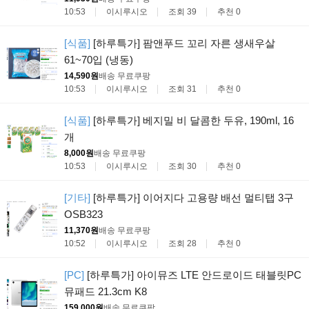
10:53
이시루시오
조회 39
추천 0
[식품]
[하루특가] 팜앤푸드 꼬리 자른 생새우살
61~70입 (냉동)
14,590원
배송 무료
쿠팡
10:53
이시루시오
조회 31
추천 0
[식품]
[하루특가] 베지밀 비 달콤한 두유, 190ml, 16
개
8,000원
배송 무료
쿠팡
10:53
이시루시오
조회 30
추천 0
[기타]
[하루특가] 이어지다 고용량 배선 멀티탭 3구
OSB323
11,370원
배송 무료
쿠팡
10:52
이시루시오
조회 28
추천 0
[PC]
[하루특가] 아이뮤즈 LTE 안드로이드 태블릿PC
뮤패드 21.3cm K8
159,000원
배송 무료
쿠팡