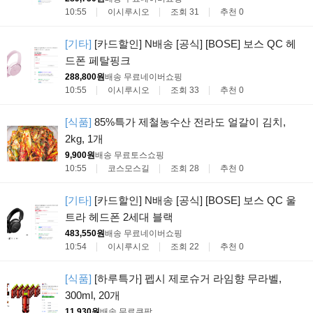
10:55
이시루시오
조회 31
추천 0
[기타]
[카드할인] N배송 [공식] [BOSE] 보스 QC 헤
드폰 페탈핑크
288,800원
배송 무료
네이버쇼핑
10:55
이시루시오
조회 33
추천 0
[식품]
85%특가 제철농수산 전라도 얼갈이 김치,
2kg, 1개
9,900원
배송 무료
토스쇼핑
10:55
코스모스길
조회 28
추천 0
[기타]
[카드할인] N배송 [공식] [BOSE] 보스 QC 울
트라 헤드폰 2세대 블랙
483,550원
배송 무료
네이버쇼핑
10:54
이시루시오
조회 22
추천 0
[식품]
[하루특가] 펩시 제로슈거 라임향 무라벨,
300ml, 20개
11,930원
배송 무료
쿠팡