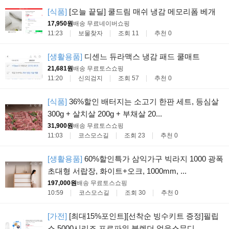
[식품]
[오늘 끝딜] 쿨드림 매쉬 냉감 메모리폼 베개
17,950원
배송 무료
네이버쇼핑
11:23
보물찾자
조회 11
추천 0
[생활용품]
디센느 듀라맥스 냉감 패드 쿨매트
21,681원
배송 무료
토스쇼핑
11:20
신의검지
조회 57
추천 0
[식품]
36%할인 배터지는 소고기 한판 세트, 등심살
300g + 살치살 200g + 부채살 20...
31,900원
배송 무료
토스쇼핑
11:03
코스모스길
조회 23
추천 0
[생활용품]
60%할인특가 삼익가구 빅라지 1000 광폭
초대형 서랍장, 화이트+오크, 1000mm, ...
197,000원
배송 무료
토스쇼핑
10:59
코스모스길
조회 30
추천 0
[가전]
[최대15%포인트][선착순 빙수키트 증정]필립
스 5000시리즈 프로파워 블렌더 얼음스무디 ...