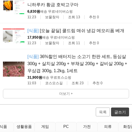
니하루카 황금 호박고구마
6,830원
배송 무료
네이버쇼핑
11:23
보물찾자
조회 13
추천 0
[식품]
[오늘 끝딜] 쿨드림 매쉬 냉감 메모리폼 베개
17,950원
배송 무료
네이버쇼핑
11:23
보물찾자
조회 11
추천 0
[식품]
36%할인 배터지는 소고기 한판 세트, 등심살
300g + 살치살 200g + 부채살 200g + 갈비살 200g +
우삼겹 300g, 1.2kg, 1세트
31,900원
배송 무료
토스쇼핑
11:03
코스모스길
조회 23
추천 0
더보기 +
목록
글쓰기
식품
생활용품
게임
PC
가전
의류
화장