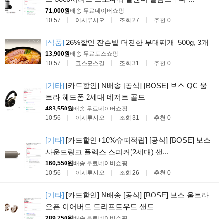
71,000원
배송 무료
네이버쇼핑
10:57
이시루시오
조회 27
추천 0
[식품]
26%할인 쟌슨빌 더진한 부대찌개, 500g, 3개
13,900원
배송 무료
토스쇼핑
10:57
코스모스길
조회 31
추천 0
[기타]
[카드할인] N배송 [공식] [BOSE] 보스 QC 울
트라 헤드폰 2세대 데저트 골드
483,550원
배송 무료
네이버쇼핑
10:56
이시루시오
조회 31
추천 0
[기타]
[카드할인+10%슈퍼적립] [공식] [BOSE] 보스
사운드링크 플렉스 스피커(2세대) 샌...
160,550원
배송 무료
네이버쇼핑
10:56
이시루시오
조회 26
추천 0
[기타]
[카드할인] N배송 [공식] [BOSE] 보스 울트라
오픈 이어버드 드리프트우드 샌드
289,750원
배송 무료
네이버쇼핑