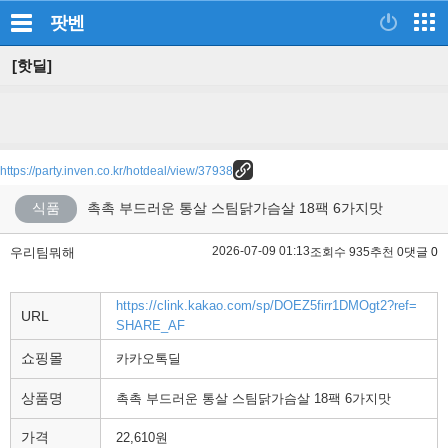
팟벤
[핫딜]
https://party.inven.co.kr/hotdeal/view/37938
식품
촉촉 부드러운 통살 스팀닭가슴살 18팩 6가지맛
2026-07-09 01:13
우리팀뭐해
조회수 935
추천 0
댓글 0
https://clink.kakao.com/sp/DOEZ5firr1DMOgt2?ref=
URL
SHARE_AF
쇼핑몰
카카오톡딜
상품명
촉촉 부드러운 통살 스팀닭가슴살 18팩 6가지맛
가격
22,610원