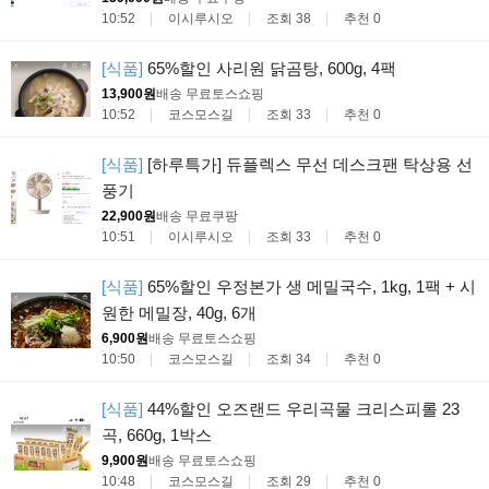
10:52
이시루시오
조회 38
추천 0
[식품]
65%할인 사리원 닭곰탕, 600g, 4팩
13,900원
배송 무료
토스쇼핑
10:52
코스모스길
조회 33
추천 0
[식품]
[하루특가] 듀플렉스 무선 데스크팬 탁상용 선
풍기
22,900원
배송 무료
쿠팡
10:51
이시루시오
조회 33
추천 0
[식품]
65%할인 우정본가 생 메밀국수, 1kg, 1팩 + 시
원한 메밀장, 40g, 6개
6,900원
배송 무료
토스쇼핑
10:50
코스모스길
조회 34
추천 0
[식품]
44%할인 오즈랜드 우리곡물 크리스피롤 23
곡, 660g, 1박스
9,900원
배송 무료
토스쇼핑
10:48
코스모스길
조회 29
추천 0