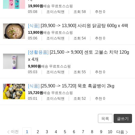
19,900원
배송 무료
토스쇼핑
05:08
조이스틱맨
조회 58
추천 0
[식품]
[39,900 -> 13,900] 사리원 닭곰탕 600g x 4팩
13,900원
배송 무료
토스쇼핑
05:06
조이스틱맨
조회 54
추천 0
[생활용품]
[21,500 -> 9,900] 센토 고불소 치약 120g
x 4개
9,900원
배송 무료
토스쇼핑
05:03
조이스틱맨
조회 55
추천 0
[식품]
[25,900 -> 15,720] 묵호 흑골뱅이 2kg
15,720원
배송 무료
토스쇼핑
05:01
조이스틱맨
조회 52
추천 0
목록
글쓰기
이전
1
2
3
4
5
6
7
8
9
10
다음