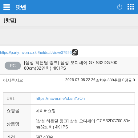
팟벤
[핫딜]
https://party.inven.co.kr/hotdeal/view/37926
[삼성 히든딜 링크] 삼성 오디세이 G7 S32DG700
PC
80cm(32인치) 4K IPS
2026-07-08 22:26
이시루시오
조회수 839
추천 0
댓글 0
URL
https://naver.me/xLsnYzOn
쇼핑몰
네이버쇼핑
[삼성 히든딜 링크] 삼성 오디세이 G7 S32DG700 80c
상품명
m(32인치) 4K IPS
가격
697,400원