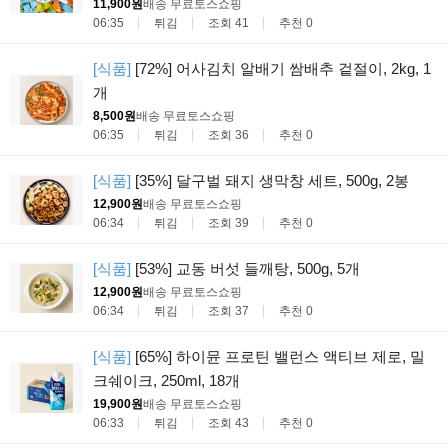
11,900원
배송 무료
토스쇼핑
06:35
튀김
조회 41
추천 0
[식품]
[72%] 어사김치 알배기 쌈배추 겉절이, 2kg, 1
개
8,500원
배송 무료
토스쇼핑
06:35
튀김
조회 36
추천 0
[식품]
[35%] 달구벌 돼지 생막창 세트, 500g, 2봉
12,900원
배송 무료
토스쇼핑
06:34
튀김
조회 39
추천 0
[식품]
[53%] 교동 버섯 들깨탕, 500g, 5개
12,900원
배송 무료
토스쇼핑
06:34
튀김
조회 37
추천 0
[식품]
[65%] 하이뮨 프로틴 밸런스 액티브 제로, 밀
크쉐이크, 250ml, 18개
19,900원
배송 무료
토스쇼핑
06:33
튀김
조회 43
추천 0