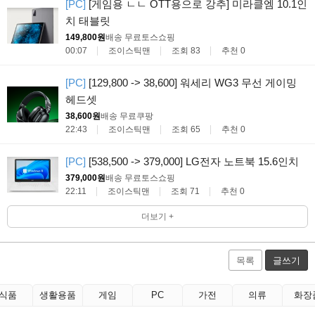
[PC]
[게임용 ㄴㄴ OTT용으로 강추] 미라클엠 10.1인
치 태블릿
149,800원
배송 무료
토스쇼핑
00:07
조이스틱맨
조회 83
추천 0
[PC]
[129,800 -> 38,600] 워세리 WG3 무선 게이밍
헤드셋
38,600원
배송 무료
쿠팡
22:43
조이스틱맨
조회 65
추천 0
[PC]
[538,500 -> 379,000] LG전자 노트북 15.6인치
379,000원
배송 무료
토스쇼핑
22:11
조이스틱맨
조회 71
추천 0
더보기 +
목록
글쓰기
식품
생활용품
게임
PC
가전
의류
화장