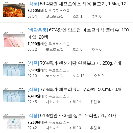
[식품]
58%할인 셰프초이스 제육 불고기, 1.5kg, 1개
8,600원
배송 무료
토스쇼핑
07:54
코스모스길
조회 1
추천 0
[생활용품]
67%할인 맘스럽 아토클래식 물티슈, 100
매입, 20팩
7,990원
배송 무료
토스쇼핑
07:52
코스모스길
조회 9
추천 0
[식품]
79%특가 랜선식당 연탄불고기, 250g, 4개
8,300원
배송 무료
토스쇼핑
07:50
코스모스길
조회 12
추천 0
[식품]
77%특가 에브리워터 무라벨, 500ml, 40개
4,400원
배송 무료
토스쇼핑
07:45
대하대하
조회 14
추천 0
[식품]
64%할인 스파클 생수, 무라벨, 2L, 24개
7,200원
배송 무료
토스쇼핑
07:42
대하대하
조회 13
추천 0