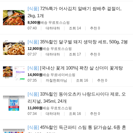
[식품]
72%특가 어사김치 알배기 쌈배추 겉절이,
2kg, 1개
8,500원
배송 무료
토스쇼핑
07:40
대하대하
조회 14
추천 0
[식품]
35%할인 달구벌 돼지 생막창 세트, 500g, 2봉
12,900원
배송 무료
토스쇼핑
07:37
대하대하
조회 17
추천 0
[식품]
[국내산 꽃게 100%] 꽉찬 살 산더미 꽃게탕
14,900원
배송 무료
네이버쇼핑
07:35
까칠한희야님
조회 16
추천 0
[식품]
33%힐인 동아오츠카 나랑드사이다 제로, 오
리지널, 345ml, 24개
11,000원
배송 무료
토스쇼핑
07:34
대하대하
조회 16
추천 0
[식품]
45%할인 득근파티 스팀 통 닭가슴살, 6종 혼