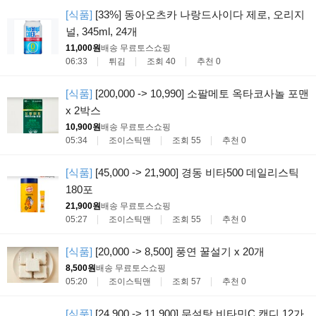
[식품]
[33%] 동아오츠카 나랑드사이다 제로, 오리지
널, 345ml, 24개
11,000원
배송 무료
토스쇼핑
06:33
튀김
조회 40
추천 0
[식품]
[200,000 -> 10,990] 소팔메토 옥타코사놀 포맨
x 2박스
10,900원
배송 무료
토스쇼핑
05:34
조이스틱맨
조회 55
추천 0
[식품]
[45,000 -> 21,900] 경동 비타500 데일리스틱
180포
21,900원
배송 무료
토스쇼핑
05:27
조이스틱맨
조회 55
추천 0
[식품]
[20,000 -> 8,500] 풍연 꿀설기 x 20개
8,500원
배송 무료
토스쇼핑
05:20
조이스틱맨
조회 57
추천 0
[식품]
[24,900 -> 11,900] 무설탕 비타민C 캔디 12가