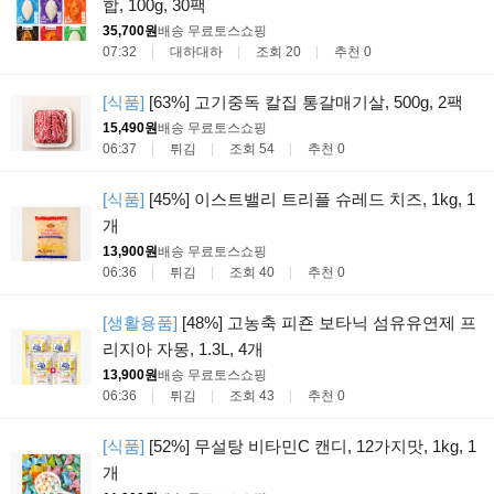
합, 100g, 30팩
35,700원
배송 무료
토스쇼핑
07:32
대하대하
조회 20
추천 0
[식품]
[63%] 고기중독 칼집 통갈매기살, 500g, 2팩
15,490원
배송 무료
토스쇼핑
06:37
튀김
조회 54
추천 0
[식품]
[45%] 이스트밸리 트리플 슈레드 치즈, 1kg, 1
개
13,900원
배송 무료
토스쇼핑
06:36
튀김
조회 40
추천 0
[생활용품]
[48%] 고농축 피죤 보타닉 섬유유연제 프
리지아 자몽, 1.3L, 4개
13,900원
배송 무료
토스쇼핑
06:36
튀김
조회 43
추천 0
[식품]
[52%] 무설탕 비타민C 캔디, 12가지맛, 1kg, 1
개