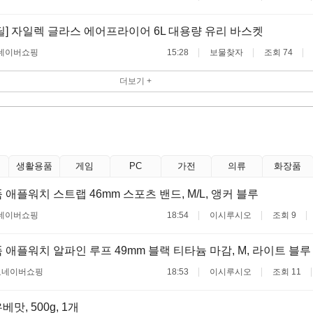
딜] 자일렉 글라스 에어프라이어 6L 대용량 유리 바스켓
네이버쇼핑
15:28
보물찾자
조회 74
더보기 +
생활용품
게임
PC
가전
의류
화장품
 애플워치 스트랩 46mm 스포츠 밴드, M/L, 앵커 블루
네이버쇼핑
18:54
이시루시오
조회 9
 애플워치 알파인 루프 49mm 블랙 티타늄 마감, M, 라이트 블루
료
네이버쇼핑
18:53
이시루시오
조회 11
맛, 500g, 1개