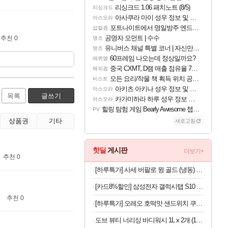
리싱크드 1.06 패치노트 (8/5)
리싱크드
아사쿠라 마이 성우 정보 및 주요 필모
아스오라
포트나이트에서 명일방주 엔드필드 [펠리카] 판매 예정
섭컬겜
공명자 모먼트 | 수수
추천 0
명조
유니버스 채널 특별 코너 | 자신만의 스타일
명조
60프레임 나오는데 정상일까요?
레퀴엠
중국 CXMT, D램 매출 점유율 7%…글로벌 4위로 부상
해외겜
모든 요리/작물 책 획득 위치 공략 (36개) - 미식가 도전과제
비스트
아키츠 아키나 성우 정보 및 주요 필모
아스오라
목록
글쓰기
카가미하라 하루 성우 정보 및 주요 필모
아스오라
힐링 탐험 게임 Bearly Awesome 챕터 1 트레일러
PV
상품권
기타
새로고침
핫딜
게시판
더보기+
추천 0
[하루특가] 사세 버팔로 윙 골드 (냉동) 1kg
[카드8%할인] 삼성전자 갤럭시탭 S10 FE WiFi 128GB 그레이 영상용 학습용 SM-X520
추천 0
[하루특가] 오레오 호떡맛 샌드위치 쿠키 랜덤발송, 1개, 1kg
도브 뷰티 너리싱 바디워시 1L x 2개 (1개당 6,800원)