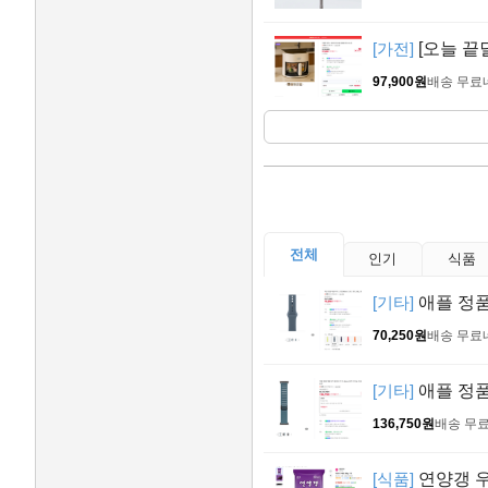
[가전]
[오늘 끝
97,900원
배송 무료
전체
인기
식품
[기타]
애플 정품
70,250원
배송 무료
[기타]
애플 정품
136,750원
배송 무
[식품]
연양갱 우베