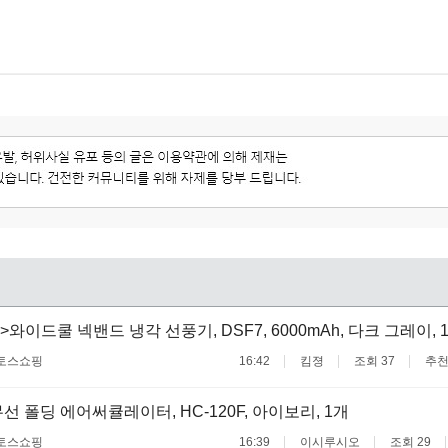
와이드쿨 넥밴드 냉각 선풍기, DSF7, 6000mAh, 다크 그레이, 
토스쇼핑
16:42
킴졍
조회 37
추천
선 폴딩 에어써큘레이터, HC-120F, 아이보리, 1개
토스쇼핑
16:39
이시루시오
조회 29