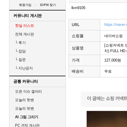
회원가입
ID/PW 찾기
lkm9105
커뮤니티 게시판
URL
https://nave
핫딜 리스트
전체 게시판
쇼핑몰
네이버쇼핑
└
후기
[쇼핑커넥트 단독
상품명
치) FULL H
└
잡담
└
질문
가격
127,000원
└
지난공지
배송비
무료
공통 커뮤니티
오픈 이슈 갤러리
오늘의 핫벤
오늘의 팟벤
AI 그림 그리기
PC 견적 게시판