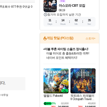
모집
아스오라 CBT 모집
08
조회수 877
추천 0
댓글 0
08.19
참가자 모집까지 남은 기간
11
14
02
34
Days
Hours
Min
Sec
게임 핫딜 (PC/스팀)
스토어+
귀무자: 검의 길 예약 판매 중!
10% 할인과
이니&베니 혜택까지!
인벤게임즈 8월 특별 할인!
드래곤소드: 어웨이크닝 입점!
문명 7 특별 할인!
마블 투혼 파이팅 소울즈 정식출시!
비스트 오브 리인카네이션 정식 출시!
커세어 코브 출시 기념 할인!
더 렐릭 퍼스트 가디언 정식 출시
베데스다 40주년 기념 할인 중!
캡콤 프렌차이즈 할인 진행 중!
캡콤 일부 상품 상시 할인
스타워즈 은하계 레이서
로블록스 기프트 카드 공식 입점
인기 퍼블리셔 모음!
스팀으로 만나는 드래곤소드!
조선&고려 DLC 출시 예정
마블 히어로 총 출동&화려한 격투!
게임프릭 신작 IP
해적'섬'을 발전시키자!
설화x하드코어 액션!
베데스다의 명작들을
몬헌, 바하 등 인기 IP를
몬헌 와일즈 & 드래곤즈 도그마2
인벤게임즈에서 10% 추가 적립
Robux를 가장 안전하고
최대 90% 할인가를 만나보세요!
네이버혜택과 함께 만나보세요!
50%할인&추가 적립까지!
네이버 포인트 혜택까지!
네이버 혜택가와 함께 예약하세요!
할인&네이버혜택으로 만나보세요!
네이버페이 혜택과 만나보세요!
40주년 프로모션으로 만나보세요!
할인가에 만나보세요!
일부 에디션 상시 할인!
혜택으로 예약 판매 중
편안하게 충전하세요
팰월드 Palworld
옥토패스 트래블러
II Octopath Traveler I
I
5%
32,000
49,800