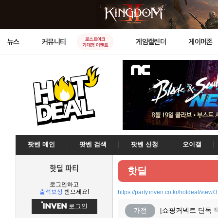
로스트아크
뉴스
커뮤니티
게임캘린더
게이머존
기대평 이벤트
팟벤 메인
팟벤 검색
팟벤 신청
오이갤
핫딜 파티
핫딜
로그인하고
출석보상
받으세요!
https://party.inven.co.kr/hotdeal/view
로그인
가전
[쇼핑커넥트 단독 특가