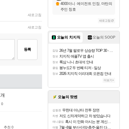
4000이니
·
에이전트 인장, 마탄의
주인 칭호
새로고침
새로고침
새로고침
오늘의 치지직
오늘의 SOOP
등록
26년 7월 팔로우 상승량 TOP 30 - 월간 치지직
잡담
치지직 애플TV 앱 출시
정보
룩삼 니니 초대석 안내
정보
봉누도2 두 번째 티저 - 일상
클립
2026 치지직 이리대회 오픈컵 안내
정보
더보기+
1개
오늘의 팟벤
 0
무한대 아난타 전투 장면
섭컬겜
저도 신차계약하고 차 받았습니다
차벤
혹시 이 만화 아시는 분 계신가요
애니클립
7월~8월 부산-단양-충주-울진 다녀왔어요~
추천 0
여행