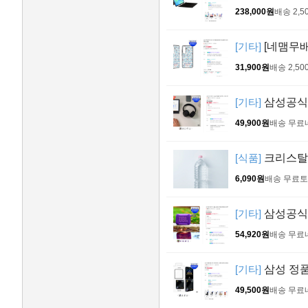
238,000원
배송 2,5
[기타]
[네맴무배
31,900원
배송 2,50
[기타]
삼성공식파
49,900원
배송 무료
[식품]
크리스탈 생
6,090원
배송 무료
토
[기타]
삼성공식파
54,920원
배송 무료
[기타]
삼성 정품
49,500원
배송 무료