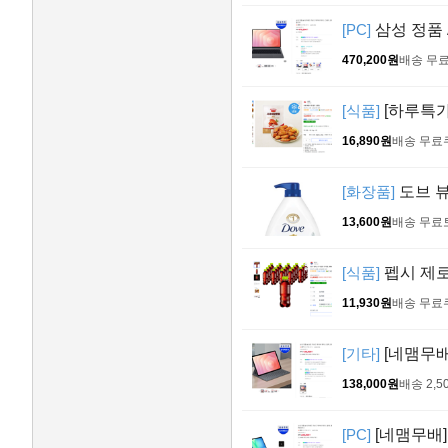
[PC]
삼성 정품 
470,200원
배송 무
[식품]
[하루특가]
16,890원
배송 무료
[화장품]
도브 뷰티
13,600원
배송 무료
[식품]
펩시 제로슈
11,930원
배송 무료
[기타]
[네맴무배
138,000원
배송 2,5
[PC]
[네맴무배]