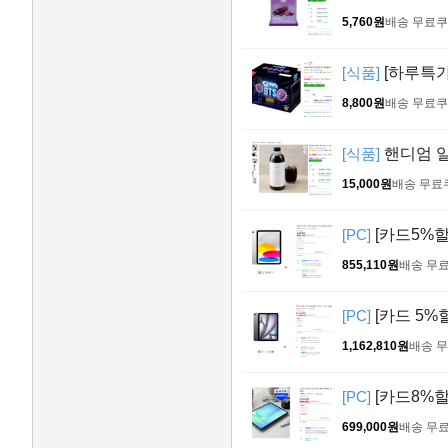
5,760원
배송 무료
쿠
[식품]
[하루특가
8,800원
배송 무료
쿠
[식품]
핸디엄 일
15,000원
배송 무료
[PC]
[카드5%할인
855,110원
배송 무
[PC]
[카드 5%할
1,162,810원
배송 
[PC]
[카드8%할인
699,000원
배송 무