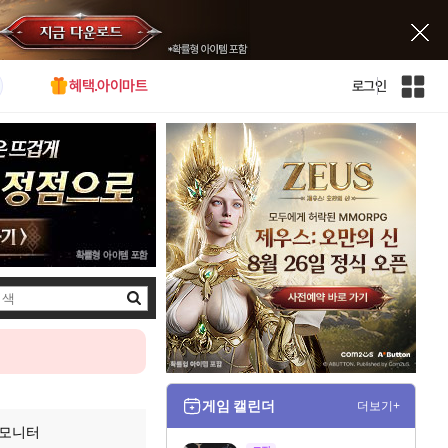
혜택.아이마트
로그인
인
벤
전
체
사
이
트
맵
검
색
게임 캘린더
더보기+
터 모니터