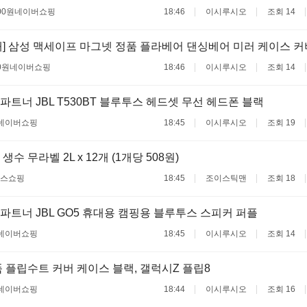
00원
네이버쇼핑
18:46
이시루시오
조회 14
] 삼성 맥세이프 마그넷 정품 플라베어 댄싱베어 미러 케이스 커
0원
네이버쇼핑
18:46
이시루시오
조회 14
트너 JBL T530BT 블루투스 헤드셋 무선 헤드폰 블랙
네이버쇼핑
18:45
이시루시오
조회 19
수 무라벨 2L x 12개 (1개당 508원)
스쇼핑
18:45
조이스틱맨
조회 18
트너 JBL GO5 휴대용 캠핑용 블루투스 스피커 퍼플
네이버쇼핑
18:45
이시루시오
조회 14
 플립수트 커버 케이스 블랙, 갤럭시Z 플립8
네이버쇼핑
18:44
이시루시오
조회 16