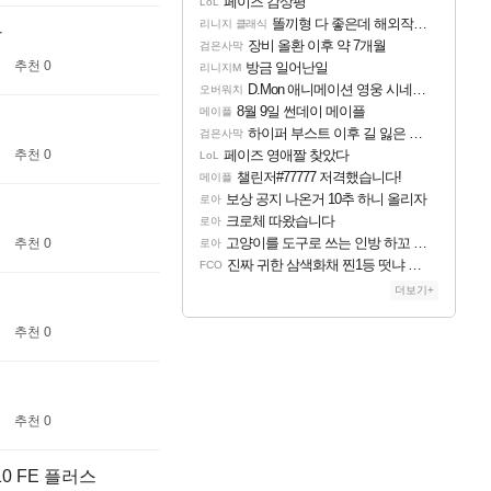
페이즈 감상평
LoL
똘끼형 다 좋은데 해외작업장 도와주는 짓은 좀 아니지않냐?
리니지 클래식
라
장비 올환 이후 약 7개월
검은사막
추천 0
방금 일어난일
리니지M
D.Mon 애니메이션 영웅 시네마틱
오버워치
8월 9일 썬데이 메이플
메이플
하이퍼 부스트 이후 길 잃은 뉴비분들!
검은사막
페이즈 영애짤 찾았다
추천 0
LoL
챌린저#77777 저격했습니다!
메이플
보상 공지 나온거 10추 하니 올리자
로아
크로체 따왔습니다
로아
고양이를 도구로 쓰는 인방 하꼬 스트리머 박제합니다.
추천 0
로아
진짜 귀한 삼색화채 찐1등 떳냐 ㅅㅅㅅ
FCO
더보기+
추천 0
추천 0
0 FE 플러스