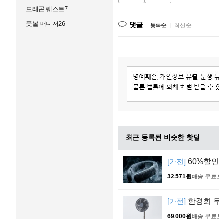
드래곤 퀘스트7
풋볼 매니저26
댓글
등록순
|
최신순
최근 등록된 비슷한 핫딜
[가전]
60%할인>
32,571원
배송 무료
[가전]
한경희 무
69,000원
배송 무료