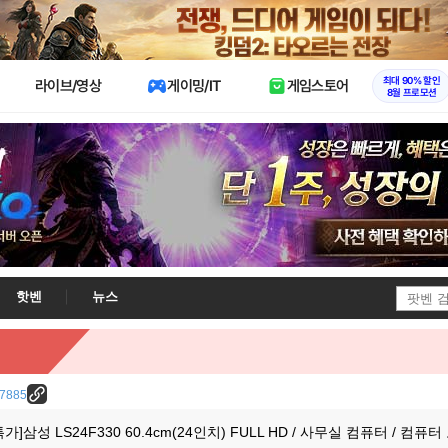
X
최대 90% 할인
라이브/영상
게이밍/IT
게임스토어
8월 프로모션
핫벤
뉴스
/37885
]삼성 LS24F330 60.4cm(24인치) FULL HD / 사무실 컴퓨터 / 컴퓨