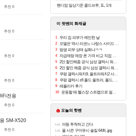
핸디엄 일상기준 콜드브루, 1L, 1개
추천 0
이 팟벤의 화제글
추천 0
1
우리 집 피부가 예민한 날
2
모델은 역시 리센느 나랑스 사이드 1.25L 1박스
3
밤샘 피부 상태 실화냐ㅋㅋ
4
자급제랑 매장 폰 가격 비교 직접 안가도 되네요
추천 0
5
2만 할인해줌 공식 삼성 갤럭시 워치9 크림, 40mm, 블루투스
6
2만 할인 해줌 공식 삼성 갤럭시 워치9 실버, 44mm, 블루투스
7
쿠팡 갤럭시워치9, 울트라워치2 사전구매 혜택 받아보세요
8
쿠팡 갤럭시 z8 폴드 울트라, 폴드, 플립 사전예약
추천 0
9
레플리카 후기
10
운동할 때 헬스장 스트랩으로 얼굴 만졌다가 볼 뒤집어짐
WiFi전용
추천 0
오늘의 핫벤
 SM-X520
야동 투척하고 간다
LoL
추천 0
올 시즌 구마유시 솔킬 64회..jpg
LoL