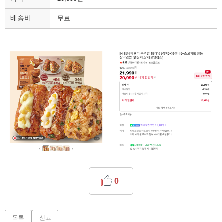
배송비
무료
0
목록
신고