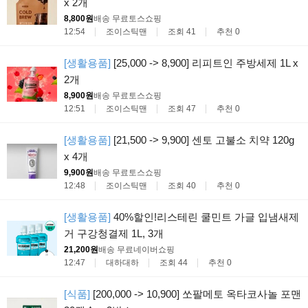
x 2개
8,800원
배송 무료
토스쇼핑
12:54
조이스틱맨
조회 41
추천 0
[생활용품]
[25,000 -> 8,900] 리피트인 주방세제 1L x
2개
8,900원
배송 무료
토스쇼핑
12:51
조이스틱맨
조회 47
추천 0
[생활용품]
[21,500 -> 9,900] 센토 고불소 치약 120g
x 4개
9,900원
배송 무료
토스쇼핑
12:48
조이스틱맨
조회 40
추천 0
[생활용품]
40%할인!리스테린 쿨민트 가글 입냄새제
거 구강청결제 1L, 3개
21,200원
배송 무료
네이버쇼핑
12:47
대하대하
조회 44
추천 0
[식품]
[200,000 -> 10,900] 쏘팔메토 옥타코사놀 포맨