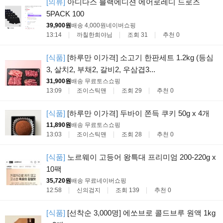
[의류]
아디다스 블랙에디션 에어로레디 드로즈
5PACK 100
39,900원
배송 4,000원
네이버쇼핑
13:14
까칠한희야님
조회 31
추천 0
[식품]
[하루만 이가격] 소고기 한판세트 1.2kg (등심
3, 살치2, 부채2, 갈비2, 우삼겹3...
31,900원
배송 무료
토스쇼핑
13:09
조이스틱맨
조회 29
추천 0
[식품]
[하루만 이가격] 두바이 쫀득 쿠키 50g x 4개
11,890원
배송 무료
토스쇼핑
13:03
조이스틱맨
조회 28
추천 0
[식품]
노르웨이 고등어 왕특대 프리미엄 200-220g x
10팩
35,720원
배송 무료
네이버쇼핑
12:58
신의검지
조회 139
추천 0
[식품]
[선착순 3,000명] 에쏘브로 콜드브루 원액 1kg