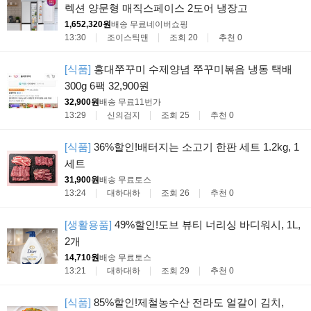
렉션 양문형 매직스페이스 2도어 냉장고
1,652,320원
배송 무료
네이버쇼핑
13:30
조이스틱맨
조회 20
추천 0
[식품]
홍대쭈꾸미 수제양념 쭈꾸미볶음 냉동 택배
300g 6팩 32,900원
32,900원
배송 무료
11번가
13:29
신의검지
조회 25
추천 0
[식품]
36%할인!배터지는 소고기 한판 세트 1.2kg, 1
세트
31,900원
배송 무료
토스
13:24
대하대하
조회 26
추천 0
[생활용품]
49%할인!도브 뷰티 너리싱 바디워시, 1L,
2개
14,710원
배송 무료
토스
13:21
대하대하
조회 29
추천 0
[식품]
85%할인!제철농수산 전라도 얼갈이 김치,