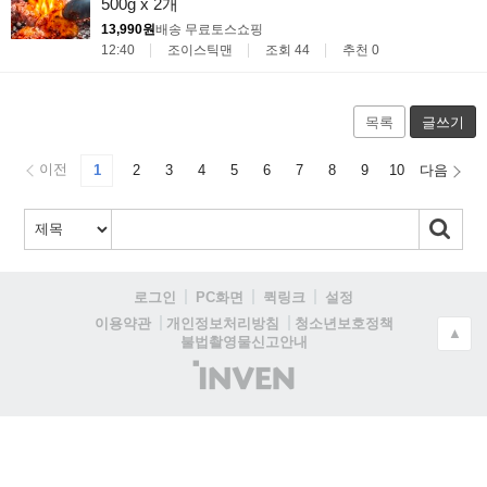
500g x 2개
13,990원
배송 무료
토스쇼핑
12:40
조이스틱맨
조회 44
추천 0
목록
글쓰기
이전
1
2
3
4
5
6
7
8
9
10
다음
로그인
PC화면
퀵링크
설정
청소년보호정책
이용약관
개인정보처리방침
▲
불법촬영물신고안내
(주)
인
벤