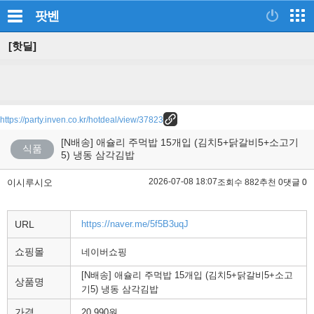
팟벤
[핫딜]
https://party.inven.co.kr/hotdeal/view/37823
[N배송] 애슐리 주먹밥 15개입 (김치5+닭갈비5+소고기
식품
5) 냉동 삼각김밥
2026-07-08 18:07
이시루시오
조회수 882
추천 0
댓글 0
URL
https://naver.me/5f5B3uqJ
쇼핑몰
네이버쇼핑
[N배송] 애슐리 주먹밥 15개입 (김치5+닭갈비5+소고
상품명
기5) 냉동 삼각김밥
가격
20,990원