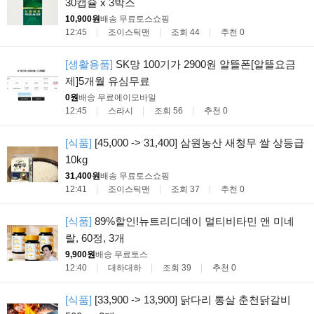
30캡슐 x 3박스
10,900원
배송 무료
토스쇼핑
12:45
조이스틱맨
조회 44
추천 0
[생활용품]
SK망 100기가 2900원 알뜰폰[알뜰요금
제]5개월 유심무료
0원
배송 무료
에이모바일
12:45
스라시
조회 56
추천 0
[식품]
[45,000 -> 31,400] 삼원농산 새청무 쌀 상등급
10kg
31,400원
배송 무료
토스쇼핑
12:41
조이스틱맨
조회 37
추천 0
[식품]
89%할인!뉴트리디데이 멀티비타민 앤 미네
랄, 60정, 3개
9,900원
배송 무료
토스
12:40
대하대하
조회 39
추천 0
[식품]
[33,900 -> 13,900] 닭다리 통살 춘천닭갈비