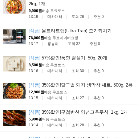
2kg, 1개
9,900원
배송 무료
토스
13:19
대하대하
조회 26
추천 0
[식품]
울트라트랩(Ultra Trap) 모기퇴치기
76,000원
배송 무료
네이버쇼핑
13:17
룡뇽이
조회 32
추천 0
[식품]
57%할인!풍연 꿀설기, 50g, 20개
8,500원
배송 무료
토스
13:16
대하대하
조회 30
추천 0
[식품]
35%할인!달구벌 돼지 생막창 세트, 500g, 2봉
12,900원
배송 무료
토스
13:15
대하대하
조회 27
추천 0
[식품]
39%할인!구첩반찬 양념고추무침, 1kg, 1개
5,990원
배송 무료
토스
13:14
대하대하
조회 28
추천 0