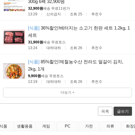
300g 6팩 32,900원
32,900원
배송 무료
11번가
13:29
신의검지
조회 25
추천 0
[식품]
36%할인!배터지는 소고기 한판 세트 1.2kg, 1
세트
31,900원
배송 무료
토스
13:24
대하대하
조회 26
추천 0
[식품]
85%할인!제철농수산 전라도 얼갈이 김치,
2kg, 1개
9,900원
배송 무료
토스
13:19
대하대하
조회 26
추천 0
더보기 +
목록
글쓰기
식품
생활용품
게임
PC
가전
의류
화장