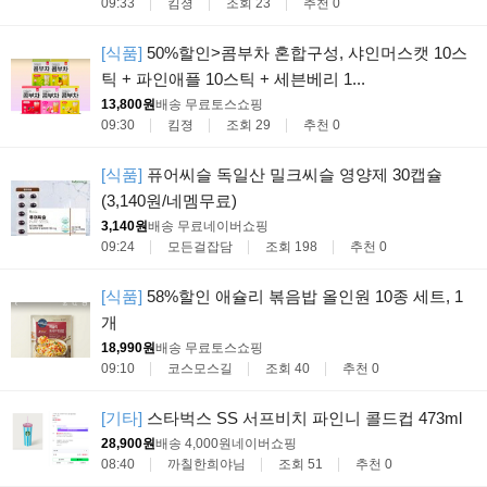
09:33
킴졍
조회 23
추천 0
[식품]
50%할인>콤부차 혼합구성, 샤인머스캣 10스
틱 + 파인애플 10스틱 + 세븐베리 1...
13,800원
배송 무료
토스쇼핑
09:30
킴졍
조회 29
추천 0
[식품]
퓨어씨슬 독일산 밀크씨슬 영양제 30캡슐
(3,140원/네멤무료)
3,140원
배송 무료
네이버쇼핑
09:24
모든걸잡담
조회 198
추천 0
[식품]
58%할인 애슐리 볶음밥 올인원 10종 세트, 1
개
18,990원
배송 무료
토스쇼핑
09:10
코스모스길
조회 40
추천 0
[기타]
스타벅스 SS 서프비치 파인니 콜드컵 473ml
28,900원
배송 4,000원
네이버쇼핑
08:40
까칠한희야님
조회 51
추천 0