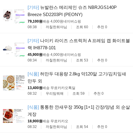
[기타]
뉴발란스 메리제인 슈즈 NBRJGS140P
Breeze SD2203PI (PEONY)
79,100원
배송 4,000원
네이버쇼핑
08:38
까칠한희야님
조회 60
추천 0
[기타]
나이키 라이즈 스트럭처 A 프레임 캡 화이트블
랙 IH8778-101
45,900원
배송 4,000원
네이버쇼핑
08:34
까칠한희야님
조회 53
추천 0
[식품]
허만두 대용량 2.8kg 약120알 고기/김치잎새
만두 외
13,400원
배송 무료
카카오톡딜
08:32
우리팀뭐해
조회 59
추천 0
[식품]
통통한 깐새우장 350g [1+1] 간장/양념 외 순살
게장
18,900원
배송 무료
카카오
08:32
까칠한희야님
조회 54
추천 0