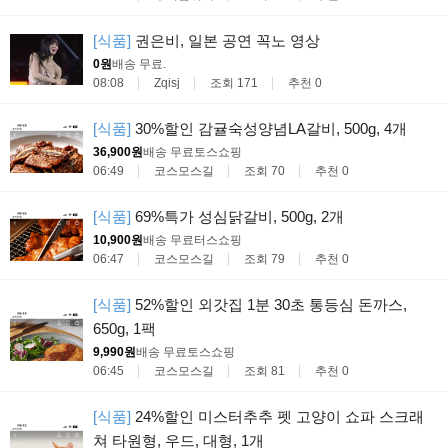
[식품]
권은비, 일본 공연 꼭노 영상
0원
배송 무료
.
08:08
Zqisj
조회 171
추천 0
[식품]
30%할인 감귤숙성양념LA갈비, 500g, 4개
36,900원
배송 무료
토스쇼핑
06:49
코스모스길
조회 70
추천 0
[식품]
69%특가 성심닭갈비, 500g, 2개
10,900원
배송 무료
터스쇼핑
06:47
코스모스길
조회 79
추천 0
[식품]
52%할인 외갓집 1분 30초 통등심 돈까스,
650g, 1팩
9,990원
배송 무료
토스쇼핑
06:45
코스모스길
조회 81
추천 0
[식품]
24%할인 미스터추추 펫 고양이 쇼파 스크래
쳐 타원형, 우드, 대형, 1개