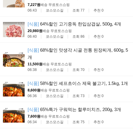
7,227원
배송 무료
토스쇼핑
06:43
코스모스길
조회 77
추천 0
[식품]
64%할인 고기중독 한입삼겹살, 500g, 4개
20,980원
배송 무료
토스쇼핑
06:40
코스모스길
조회 86
추천 0
[식품]
68%할인 맛생각 시골 전통 된장찌개, 600g, 5
개
11,500원
배송 무료
토스쇼핑
06:38
코스모스길
조회 70
추천 0
[식품]
58%할인 셰프초이스 제육 불고기, 1.5kg, 1개
8,600원
배송 무료
토스쇼핑
06:36
코스모스길
조회 73
추천 0
[식품]
65%특가 구워먹는 할루미치즈, 200g, 3개
7,600원
배송 무료
토스쇼핑
06:34
코스모스길
조회 75
추천 0