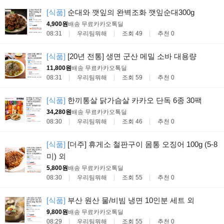
[식품]
순대와 깻잎의 완벽조화 깻잎순대300g
4,900원
배송 무료
카카오톡딜
08:31
우리팀뭐해
조회 49
추천 0
[식품]
[20년 전통] 생면 군산 메밀 소바 대용량
11,800원
배송 무료
카카오톡딜
08:31
우리팀뭐해
조회 59
추천 0
[식품]
한끼통살 닭가슴살 카카오 단독 6종 30팩
34,280원
배송 무료
카카오톡딜
08:30
우리팀뭐해
조회 46
추천 0
[식품]
[더주] 휴게소 철판구이 몸통 오징어 100g (5-8
미) 외
5,800원
배송 무료
카카오톡딜
08:30
우리팀뭐해
조회 55
추천 0
[식품]
부산 원산 물/비빔 냉면 10인분 세트 외
9,800원
배송 무료
카카오톡딜
08:29
우리팀뭐해
조회 55
추천 0