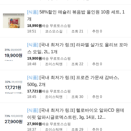
[식품]
58%할인 애슐리 볶음밥 올인원 10종 세트, 1
개
18,990원
배송 무료
토스쇼핑
18:51
코스모스길
조회 21
추천 0
[식품]
[국내 최저가 링크] 라파엘 살가도 올리브 포마
스 오일, 2L, 1개
19,900원
배송 무료
토스쇼핑
18:48
조이스틱맨
조회 22
추천 0
[식품]
[국내 최저가 링크] 프로즌 가문새 감바스,
500g, 2개
17,721원
배송 무료
토스쇼핑
18:45
조이스틱맨
조회 30
추천 0
[식품]
[국내 최저가 링크] 헬로바이오 알파CD 원데
이핏 알파시글로덱스트린, 3g, 14포, 12...
27,900원
배송 무료
토스쇼핑
18:37
조이스틱맨
조회 29
추천 0