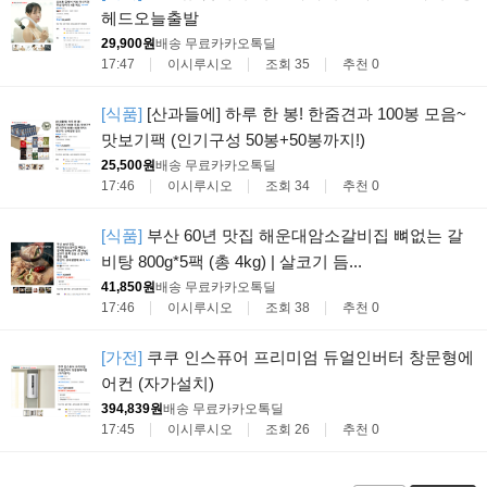
헤드오늘출발
29,900원
배송 무료
카카오톡딜
17:47
이시루시오
조회 35
추천 0
[식품]
[산과들에] 하루 한 봉! 한줌견과 100봉 모음~
맛보기팩 (인기구성 50봉+50봉까지!)
25,500원
배송 무료
카카오톡딜
17:46
이시루시오
조회 34
추천 0
[식품]
부산 60년 맛집 해운대암소갈비집 뼈없는 갈
비탕 800g*5팩 (총 4kg) | 살코기 듬...
41,850원
배송 무료
카카오톡딜
17:46
이시루시오
조회 38
추천 0
[가전]
쿠쿠 인스퓨어 프리미엄 듀얼인버터 창문형에
어컨 (자가설치)
394,839원
배송 무료
카카오톡딜
17:45
이시루시오
조회 26
추천 0