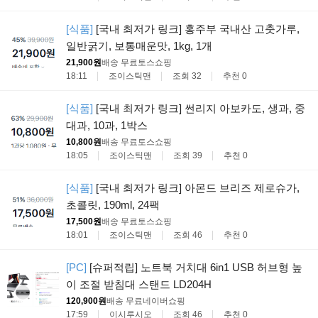
[식품]
[국내 최저가 링크] 홍주부 국내산 고춧가루,
일반굵기, 보통매운맛, 1kg, 1개
21,900원
배송 무료
토스쇼핑
18:11
조이스틱맨
조회 32
추천 0
[식품]
[국내 최저가 링크] 썬리지 아보카도, 생과, 중
대과, 10과, 1박스
10,800원
배송 무료
토스쇼핑
18:05
조이스틱맨
조회 39
추천 0
[식품]
[국내 최저가 링크] 아몬드 브리즈 제로슈가,
초콜릿, 190ml, 24팩
17,500원
배송 무료
토스쇼핑
18:01
조이스틱맨
조회 46
추천 0
[PC]
[슈퍼적립] 노트북 거치대 6in1 USB 허브형 높
이 조절 받침대 스탠드 LD204H
120,900원
배송 무료
네이버쇼핑
17:59
이시루시오
조회 46
추천 0