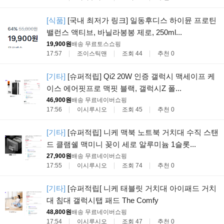
[식품]
[국내 최저가 링크] 일동후디스 하이뮨 프로틴
밸런스 액티브, 바닐라봉봉 제로, 250ml...
19,900원
배송 무료
토스쇼핑
17:57
조이스틱맨
조회 44
추천 0
[기타]
[슈퍼적립] Qi2 20W 인증 갤럭시 맥세이프 케
이스 에어핏프로 맥핏 블랙, 갤럭시Z 폴...
46,900원
배송 무료
네이버쇼핑
17:56
이시루시오
조회 45
추천 0
[기타]
[슈퍼적립] 니케 맥북 노트북 거치대 수직 스탠
드 클램쉘 맥미니 꽂이 세로 알루미늄 1슬롯...
27,900원
배송 무료
네이버쇼핑
17:55
이시루시오
조회 74
추천 0
[기타]
[슈퍼적립[ 니케 태블릿 거치대 아이패드 거치
대 침대 갤럭시탭 패드 The Comfy
48,800원
배송 무료
네이버쇼핑
17:54
이시루시오
조회 47
추천 0