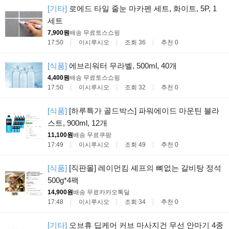
[기타]
로에드 타일 줄눈 마카펜 세트, 화이트, 5P, 1
세트
7,900원
배송 무료
토스쇼핑
17:50
이시루시오
조회 36
추천 0
[식품]
에브리워터 무라벨, 500ml, 40개
4,400원
배송 무료
토스쇼핑
17:50
이시루시오
조회 32
추천 0
[식품]
[하루특가 골드박스] 파워에이드 마운틴 블라
스트, 900ml, 12개
11,100원
배송 무료
쿠팡
17:49
이시루시오
조회 49
추천 0
[식품]
[직판몰] 레이먼킴 셰프의 뼈없는 갈비탕 정석
500g*4팩
14,900원
배송 무료
카카오톡딜
17:48
이시루시오
조회 34
추천 0
[기타]
오브휴 딥케어 커브 마사지건 무선 안마기 4종