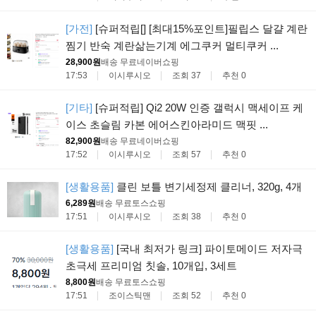
[가전]
[슈퍼적립[] [최대15%포인트]필립스 달걀 계란
찜기 반숙 계란삶는기계 에그쿠커 멀티쿠커 ...
28,900원
배송 무료
네이버쇼핑
17:53
이시루시오
조회 37
추천 0
[기타]
[슈퍼적립] Qi2 20W 인증 갤럭시 맥세이프 케
이스 초슬림 카본 에어스킨아라미드 맥핏 ...
82,900원
배송 무료
네이버쇼핑
17:52
이시루시오
조회 57
추천 0
[생활용품]
클린 보틀 변기세정제 클리너, 320g, 4개
6,289원
배송 무료
토스쇼핑
17:51
이시루시오
조회 38
추천 0
[생활용품]
[국내 최저가 링크] 파이토메이드 저자극
초극세 프리미엄 칫솔, 10개입, 3세트
8,800원
배송 무료
토스쇼핑
17:51
조이스틱맨
조회 52
추천 0