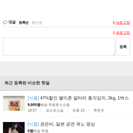
댓글
등록순
|
최신순
새로고침
새로고침
등록
최근 등록된 비슷한 핫딜
[식품]
47%할인 별미촌 알타리 총각김치, 2kg, 1박스
9,900원
배송 무료
토스쇼핑
18:57
코스모스길
조회 15
추천 0
[식품]
권은비, 일본 공연 꼭노 영상
0원
배송 무료
.