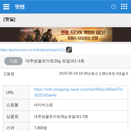
팟벤
[핫딜]
https://party.inven.co.kr/hotdeal/view/3121
식품
대추방울토마토2kg 로얄과1-3호
2025-05-19 16:38
고동명
조회수 2,961
추천 0
댓글 0
https://mkt.shopping.naver.com/link/682ac093ab37d
URL
3625243ae4e
쇼핑몰
네이버쇼핑
상품명
대추방울토마토2kg 로얄과1-3호
가격
7,800원