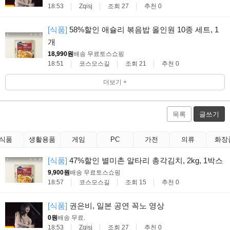
18:53
Zqisj
조회 27
추천 0
[식품]
58%할인 애슐리 볶음밥 올인원 10종 세트, 1
개
18,990원
배송 무료
토스쇼핑
18:51
코스모스길
조회 21
추천 0
더보기 +
목록
글쓰기
식품
생활용품
게임
PC
가전
의류
화장
[식품]
47%할인 별미촌 알타리 총각김치, 2kg, 1박스
9,900원
배송 무료
토스쇼핑
18:57
코스모스길
조회 15
추천 0
[식품]
권은비, 일본 공연 꼭노 영상
0원
배송 무료
.
18:53
Zqisj
조회 27
추천 0