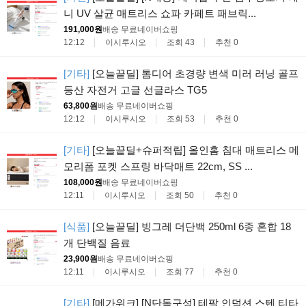
니 UV 살균 매트리스 쇼파 카페트 패브릭...
191,000원
배송 무료
네이버쇼핑
12:12
이시루시오
조회 43
추천 0
[기타]
[오늘끝딜] 톰디어 초경량 변색 미러 러닝 골프
등산 자전거 고글 선글라스 TG5
63,800원
배송 무료
네이버쇼핑
12:12
이시루시오
조회 53
추천 0
[기타]
[오늘끝딜+슈퍼적립] 올인홈 침대 매트리스 메
모리폼 포켓 스프링 바닥매트 22cm, SS ...
108,000원
배송 무료
네이버쇼핑
12:11
이시루시오
조회 50
추천 0
[식품]
[오늘끝딜] 빙그레 더단백 250ml 6종 혼합 18
개 단백질 음료
23,900원
배송 무료
네이버쇼핑
12:11
이시루시오
조회 77
추천 0
[기타]
[메가위크] [N단독구성] 테팔 인덕션 스텐 티타