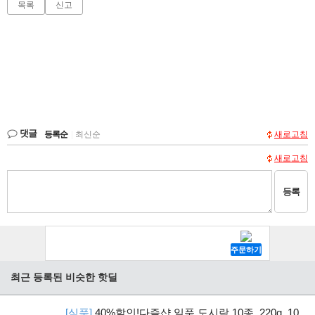
목록
신고
댓글
등록순
|
최신순
새로고침
새로고침
등록
최근 등록된 비슷한 핫딜
[식품]
40%할인!다즐샵 일품 도시락 10종, 220g, 10