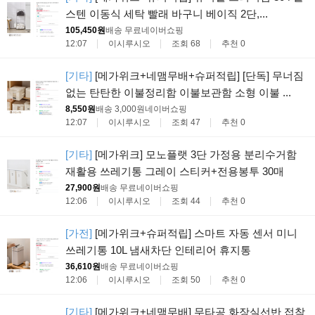
스텐 이동식 세탁 빨래 바구니 베이직 2단,...
105,450원
배송 무료
네이버쇼핑
12:07
이시루시오
조회 68
추천 0
[기타]
[메가위크+네맴무배+슈퍼적립] [단독] 무너짐
없는 탄탄한 이불정리함 이불보관함 소형 이불 ...
8,550원
배송 3,000원
네이버쇼핑
12:07
이시루시오
조회 47
추천 0
[기타]
[메가위크] 모노플랫 3단 가정용 분리수거함
재활용 쓰레기통 그레이 스티커+전용봉투 30매
27,900원
배송 무료
네이버쇼핑
12:06
이시루시오
조회 44
추천 0
[가전]
[메가위크+슈퍼적립] 스마트 자동 센서 미니
쓰레기통 10L 냄새차단 인테리어 휴지통
36,610원
배송 무료
네이버쇼핑
12:06
이시루시오
조회 50
추천 0
[기타]
[메가위크+네맴무배] 무타공 화장실선반 접착