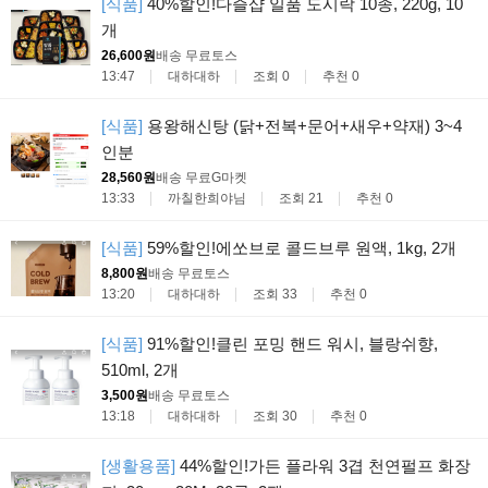
[식품]
40%할인!다즐샵 일품 도시락 10종, 220g, 10
개
26,600원
배송 무료
토스
13:47
대하대하
조회 0
추천 0
[식품]
용왕해신탕 (닭+전복+문어+새우+약재) 3~4
인분
28,560원
배송 무료
G마켓
13:33
까칠한희야님
조회 21
추천 0
[식품]
59%할인!에쏘브로 콜드브루 원액, 1kg, 2개
8,800원
배송 무료
토스
13:20
대하대하
조회 33
추천 0
[식품]
91%할인!클린 포밍 핸드 워시, 블랑쉬향,
510ml, 2개
3,500원
배송 무료
토스
13:18
대하대하
조회 30
추천 0
[생활용품]
44%할인!가든 플라워 3겹 천연펄프 화장