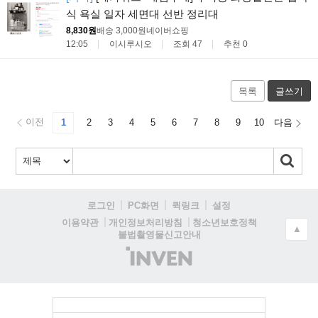
식 욕실 일자 세면대 선반 정리대
8,830원
배송 3,000원
네이버쇼핑
12:05
이시루시오
조회 47
추천 0
목록
글쓰기
이전
1
2
3
4
5
6
7
8
9
10
다음
로그인
PC화면
퀵링크
설정
청소년보호정책
이용약관
개인정보처리방침
▲
불법촬영물신고안내
(주)
인
벤