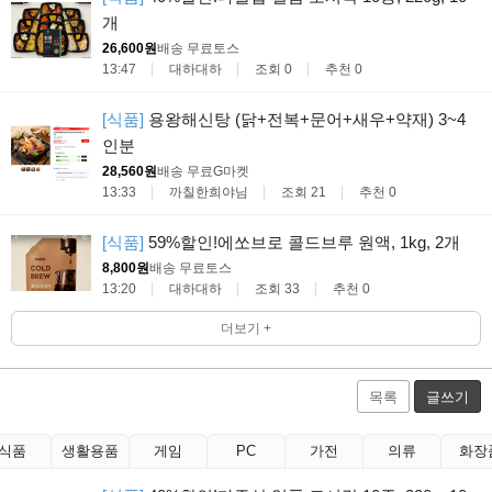
개
26,600원
배송 무료
토스
13:47
대하대하
조회 0
추천 0
[식품]
용왕해신탕 (닭+전복+문어+새우+약재) 3~4
인분
28,560원
배송 무료
G마켓
13:33
까칠한희야님
조회 21
추천 0
[식품]
59%할인!에쏘브로 콜드브루 원액, 1kg, 2개
8,800원
배송 무료
토스
13:20
대하대하
조회 33
추천 0
더보기 +
목록
글쓰기
식품
생활용품
게임
PC
가전
의류
화장