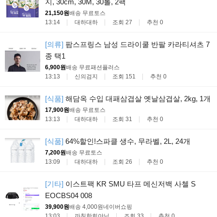
지, 30cm, 30M, 30롤, 2팩
21,150원
배송 무료
토스
13:14
대하대하
조회 27
추천 0
[의류]
팜스프링스 남성 드라이쿨 반팔 카라티셔츠 7
종 택1
6,900원
배송 무료
패션플러스
13:13
신의검지
조회 151
추천 0
[식품]
해담옥 수입 대패삼겹살 옛날삼겹살, 2kg, 1개
17,900원
배송 무료
토스
13:13
대하대하
조회 31
추천 0
[식품]
64%할인!스파클 생수, 무라벨, 2L, 24개
7,200원
배송 무료
토스
13:09
대하대하
조회 26
추천 0
[기타]
이스트팩 KR SMU 타프 메신저백 사첼 S
EOCBS04 008
39,900원
배송 4,000원
네이버쇼핑
13:03
까칠한희야님
조회 33
추천 0