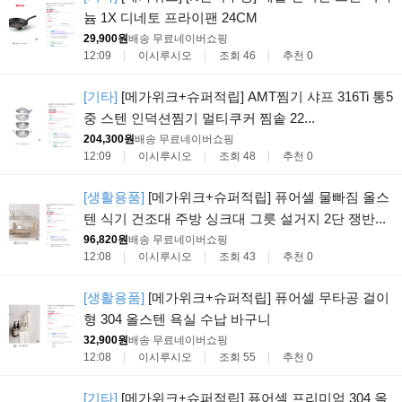
늄 1X 디네토 프라이팬 24CM
29,900원
배송 무료
네이버쇼핑
12:09
이시루시오
조회 46
추천 0
[기타]
[메가위크+슈퍼적립] AMT찜기 샤프 316Ti 통5
중 스텐 인덕션찜기 멀티쿠커 찜솥 22...
204,300원
배송 무료
네이버쇼핑
12:09
이시루시오
조회 48
추천 0
[생활용품]
[메가위크+슈퍼적립] 퓨어셀 물빠짐 올스
텐 식기 건조대 주방 싱크대 그릇 설거지 2단 쟁반...
96,820원
배송 무료
네이버쇼핑
12:08
이시루시오
조회 43
추천 0
[생활용품]
[메가위크+슈퍼적립] 퓨어셀 무타공 걸이
형 304 올스텐 욕실 수납 바구니
32,900원
배송 무료
네이버쇼핑
12:08
이시루시오
조회 55
추천 0
[기타]
[메가위크+슈퍼적립] 퓨어셀 프리미엄 304 올