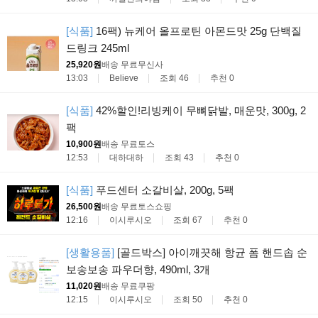
[식품]
16팩) 뉴케어 올프로틴 아몬드맛 25g 단백질
드링크 245ml
25,920원
배송 무료
무신사
13:03
Believe
조회 46
추천 0
[식품]
42%할인!리빙케이 무뼈닭발, 매운맛, 300g, 2
팩
10,900원
배송 무료
토스
12:53
대하대하
조회 43
추천 0
[식품]
푸드센터 소갈비살, 200g, 5팩
26,500원
배송 무료
토스쇼핑
12:16
이시루시오
조회 67
추천 0
[생활용품]
[골드박스] 아이깨끗해 항균 폼 핸드솝 순
보송보송 파우더향, 490ml, 3개
11,020원
배송 무료
쿠팡
12:15
이시루시오
조회 50
추천 0