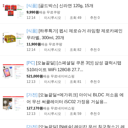
[식품]
[골드박스] 신라면 120g, 15개
9,990원
배송 무료
쿠팡
12:14
이시루시오
조회 49
추천 0
[식품]
[하루특가] 펩시 제로슈거 라임향 제로카페인
무라벨, 300ml, 20개
11,900원
배송 무료
쿠팡
12:14
이시루시오
조회 82
추천 0
[PC]
[오늘끝딜] [스페셜딜 쿠폰 3만] 삼성 갤럭시탭
S10라이트 WiFi 128GB 27.7...
521,000원
배송 무료
네이버쇼핑
12:13
이시루시오
조회 81
추천 0
[가전]
[오늘끝딜+메가위크] 아이닉 BLDC 저소음 에
어 무선 써큘레이터 iSC02 가정용 거실용...
127,170원
배송 무료
네이버쇼핑
12:13
이시루시오
조회 59
추천 0
[가전]
[오늘끝딜] [N배송] 레이캅 무선 침구청소기 레