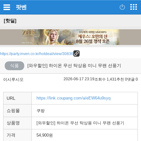
팟벤
[핫딜]
https://party.inven.co.kr/hotdeal/view/30836
식품
[와우할인] 하이온 무선 탁상용 미니 무팬 선풍기
2026-06-17 23:19
이시루시오
조회수 1,431
추천 0
댓글 0
URL
https://link.coupang.com/a/eEW64u9syq
쇼핑몰
쿠팡
상품명
[와우할인] 하이온 무선 탁상용 미니 무팬 선풍기
가격
54,900원