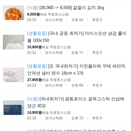
[식품]
[30,900 -> 8,500] 겉절이 김치 2kg
8,500원
배송 무료
토스쇼핑
03:53
조이스틱맨
조회 62
추천 0
[생활용품]
[국내 공동 최저가] 아이스오션 냉감 홑이
불 100x150
10,900원
배송 무료
토스쇼핑
02:31
조이스틱맨
조회 71
추천 0
[생활용품]
[또 국내최저가] 키친플라워 꾸테 세라믹
인덕션 냄비 편수 18cm x 2개
27,900원
배송 무료
토스쇼핑
02:22
조이스틱맨
조회 69
추천 0
[식품]
[국내최저가] 광동초이스 광옥고스틱 산삼배
양근 30포
14,900원
배송 무료
토스쇼핑
02:16
조이스틱맨
조회 72
추천 0