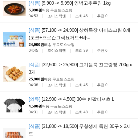
[식품]
[9,900 -> 5,990] 양념고추무침 1kg
5,990원
배송 무료
토스쇼핑
04:53
조이스틱맨
조회 46
추천 0
[식품]
[57,100 -> 24,900] 상하목장 아이스크림 8개
(초코+프로즌그릭요거트+바...
24,900원
배송 무료
토스쇼핑
04:45
조이스틱맨
조회 39
추천 0
[식품]
[32,500 -> 25,900] 고기듬뿍 꼬꼬랑땡 700g x
3개
25,900원
배송 무료
토스쇼핑
04:38
조이스틱맨
조회 45
추천 0
[의류]
[12,900 -> 4,500] 30수 반팔티셔츠 L
4,500원
배송 무료
토스쇼핑
04:31
조이스틱맨
조회 48
추천 0
[식품]
[31,800 -> 18,500] 무항생제 특란 30구 x 2세
트