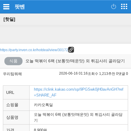
팟벤
[핫딜]
https://party.inven.co.kr/hotdeal/view/30172
식품
오늘 떡볶이 6팩 (보통맛/매운맛) 외 튀김사리 골라담기
2026-06-16 01:16
우리팀뭐해
조회수 1,213
추천 0
댓글 0
https://clink.kakao.com/sp/9PGSwk0jH0avAnGH?ref
URL
=SHARE_AF
쇼핑몰
카카오톡딜
오늘 떡볶이 6팩 (보통맛/매운맛) 외 튀김사리 골라담
상품명
기
가격
8,900원