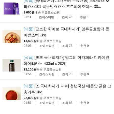
[식품]
[국내최저가 / 2개부터 무료배송] 보라톡스 보
라효소101 곡물발효효소 프로바이오틱스 30...
9,000원
배송 무료
토스쇼핑
02:11
조이스틱맨
조회 70
추천 0
[식품]
[근소한 차이로 국내최저가] 양주골호랑떡 문
어발소떡 1kg
13,400원
배송 무료
토스쇼핑
02:03
조이스틱맨
조회 78
추천 0
[식품]
[또또 국내최저가] 빙그레 아카페라 디카페인
아메리카노 400ml x 20개
21,100원
배송 무료
토스쇼핑
01:54
조이스틱맨
조회 78
추천 0
[식품]
[또 국내최저가 ㅁㅊ] 청년국산 매운맛 굵은 고
춧가루 1kg
22,800원
배송 무료
토스쇼핑
01:51
조이스틱맨
조회 88
추천 0