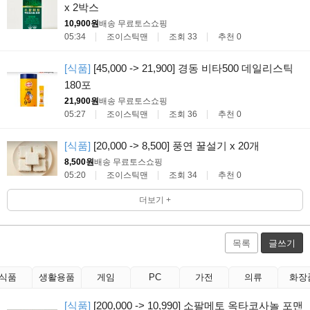
x 2박스
10,900원
배송 무료
토스쇼핑
05:34
조이스틱맨
조회 33
추천 0
[식품]
[45,000 -> 21,900] 경동 비타500 데일리스틱
180포
21,900원
배송 무료
토스쇼핑
05:27
조이스틱맨
조회 36
추천 0
[식품]
[20,000 -> 8,500] 풍연 꿀설기 x 20개
8,500원
배송 무료
토스쇼핑
05:20
조이스틱맨
조회 34
추천 0
더보기 +
목록
글쓰기
식품
생활용품
게임
PC
가전
의류
화장
[식품]
[200,000 -> 10,990] 소팔메토 옥타코사놀 포맨