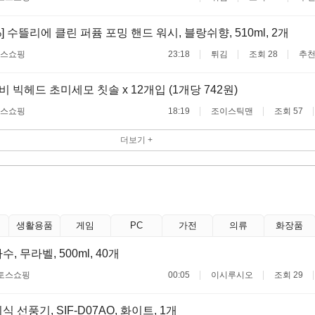
%] 수뜰리에 클린 퍼퓸 포밍 핸드 워시, 블랑쉬향, 510ml, 2개
스쇼핑
23:18
튀김
조회 28
추천
 빅헤드 초미세모 칫솔 x 12개입 (1개당 742원)
스쇼핑
18:19
조이스틱맨
조회 57
더보기 +
생활용품
게임
PC
가전
의류
화장품
, 무라벨, 500ml, 40개
토스쇼핑
00:05
이시루시오
조회 29
 선풍기, SIF-D07AO, 화이트, 1개