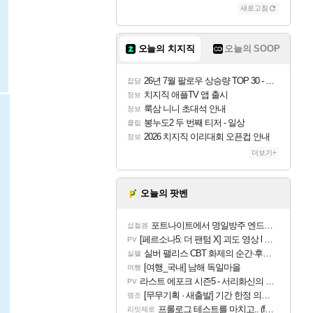
새로고침
오늘의 치지직
오늘의 SOOP
26년 7월 팔로우 상승량 TOP 30 - 월간 치지직
잡담
치지직 애플TV 앱 출시
정보
룩삼 니니 초대석 안내
정보
봉누도2 두 번째 티저 - 일상
클립
2026 치지직 이리대회 오픈컵 안내
정보
더보기+
오늘의 팟벤
포트나이트에서 명일방주 엔드필드 [펠리카] 판매 예정
섭컬겜
[페르소나5: 더 팬텀 X] 괴도 영상 l 타카마키 안·댄싱 스타
PV
실버 팰리스 CBT 화제의 순간·후기 모음
실팰
[여행_국내] 남해 독일마을
여행
라스트 에포크 시즌5 - 서리화신의 분노 티저
PV
[무무기획 · 새출발] 기간 한정 의뢰 이벤트
명조
프롤로그 테스트를 마치고.. (feat. 리아)
리밋제로