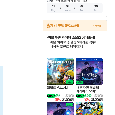
참가자 모집까지 남은 기간
11
08
02
38
Days
Hours
Min
Sec
게임 핫딜 (PC/스팀)
스토어+
마블 투혼 파이팅 소울즈 정식출시!
마블 히어로 총 출동&화려한 격투!
네이버 포인트 혜택까지!
인벤게임즈 8월 특별 할인!
드래곤소드: 어웨이크닝 입점!
문명 7 특별 할인!
귀무자: 검의 길 예약 판매 중!
비스트 오브 리인카네이션 정식 출시!
커세어 코브 출시 기념 할인!
더 렐릭 퍼스트 가디언 정식 출시
베데스다 40주년 기념 할인 중!
캡콤 프렌차이즈 할인 진행 중!
캡콤 일부 상품 상시 할인
스타워즈 은하계 레이서
로블록스 기프트 카드 공식 입점
인기 퍼블리셔 모음!
스팀으로 만나는 드래곤소드!
조선&고려 DLC 출시 예정
10% 할인과
게임프릭 신작 IP
해적'섬'을 발전시키자!
설화x하드코어 액션!
베데스다의 명작들을
몬헌, 바하 등 인기 IP를
몬헌 와일즈 & 드래곤즈 도그마2
인벤게임즈에서 10% 추가 적립
Robux를 가장 안전하고
최대 90% 할인가를 만나보세요!
네이버혜택과 함께 만나보세요!
50%할인&추가 적립까지!
이니&베니 혜택까지!
네이버 혜택가와 함께 예약하세요!
할인&네이버혜택으로 만나보세요!
네이버페이 혜택과 만나보세요!
40주년 프로모션으로 만나보세요!
할인가에 만나보세요!
일부 에디션 상시 할인!
혜택으로 예약 판매 중
편안하게 충전하세요
팰월드 Palworld
나 혼자만 레벨업
어라이즈 오버드라
이브 디럭스 에디션
5%
32,000
3,000
52,000
Solo Leveling Arise
25%
24,000원
40%
31,200원
Overdrive Deluxe Edi
tion