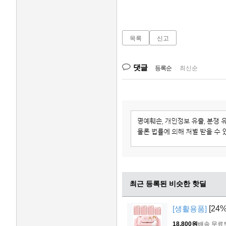
목록
신고
댓글
등록순
|
최신순
최근 등록된 비슷한 핫딜
[생활용품]
[24
18,800원
배송 무료