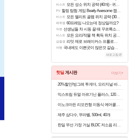
모든 성소 위치 공략 (40개) - 귀환한 영혼 도전과제
비스트
힐링 탐험 게임 Bearly Awesome 챕터 1 트레일러
PV
모든 엘리트 골렘 위치 공략 (30개) - 방랑 결투가
비스트
60프레임 나오는데 정상일까요?
레퀴엠
선생님들 차 시동 끌 때 꾸르륵소리나는데
차벤
모든 요리/작물 책 획득 위치 공략 (36개) - 미식가 도전과제
비스트
리밋 제로 브레이커스 프롤로그 테스트 후기 영상 업로드
섭컬겜
국내에도 이쁜곳이 많은것 같습니다
여행
새로고침
핫딜
게시판
더보기+
20%할인!빙그레 투게더, 오리지널 바닐라, 270ml, 8개
익스트림 듀얼 아르기닌 플러스, 120정, 1개
이노크아든 리모컨형 이동식 에어쿨러 IA-L11, 1개
제주 삼다수, 무라벨, 500ml, 40개
한일 무선 가정 거실 BLDC 저소음 리모컨 듀오에어 써큘레이터