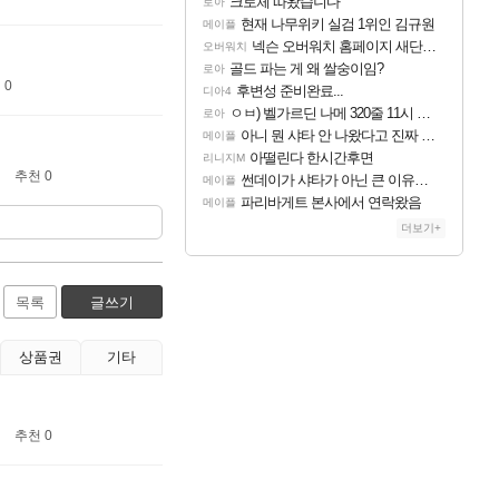
크로체 따왔습니다
로아
현재 나무위키 실검 1위인 김규원
메이플
넥슨 오버워치 홈페이지 새단장!!
오버워치
골드 파는 게 왜 쌀숭이임?
로아
 0
후변성 준비완료...
디아4
ㅇㅂ) 벨가르딘 나메 320줄 11시 유기 택틱 소개
로아
아니 뭔 샤타 안 나왔다고 진짜 화내는 사람도 있네
메이플
아떨린다 한시간후면
리니지M
추천 0
썬데이가 샤타가 아닌 큰 이유는 경매장 불안정때문일듯
메이플
파리바게트 본사에서 연락왔음
메이플
더보기+
목록
글쓰기
상품권
기타
추천 0