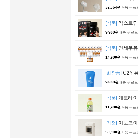
32,364원
배송 무료
[식품]
익스트림 
9,900원
배송 무료
토
[식품]
연세우유 세
14,900원
배송 무료
[화장품]
C2Y 퓨
9,800원
배송 무료
토
[식품]
게토레이 레
11,900원
배송 무료
[가전]
이노크아든
59,900원
배송 무료