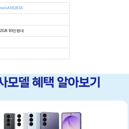
r.me/xAfdQB3A
12GB 93만원대