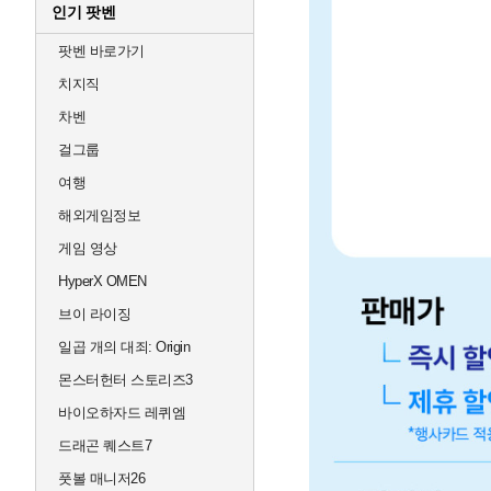
인기 팟벤
팟벤 바로가기
치지직
차벤
걸그룹
여행
해외게임정보
게임 영상
HyperX OMEN
브이 라이징
일곱 개의 대죄: Origin
몬스터헌터 스토리즈3
바이오하자드 레퀴엠
드래곤 퀘스트7
풋볼 매니저26