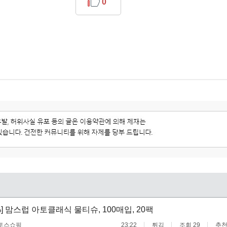
0
%] 맘스럽 아토클래식 물티슈, 100매입, 20팩
토스쇼핑
23:22
튀김
조회 29
추천