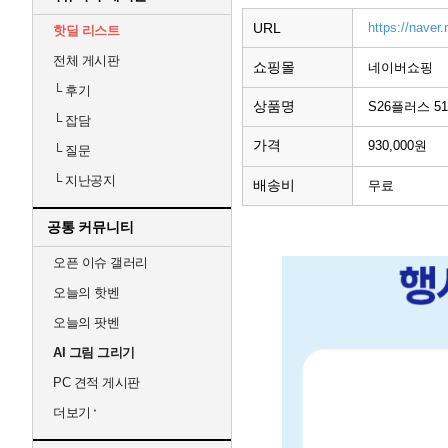
URL
https://nave
핫딜 리스트
전체 게시판
쇼핑몰
네이버쇼핑
└
후기
상품명
S26플러스 5
└
잡담
가격
930,000원
└
질문
└
지난공지
배송비
무료
공통 커뮤니티
오픈 이슈 갤러리
오늘의 핫벤
오늘의 팟벤
AI 그림 그리기
PC 견적 게시판
더보기