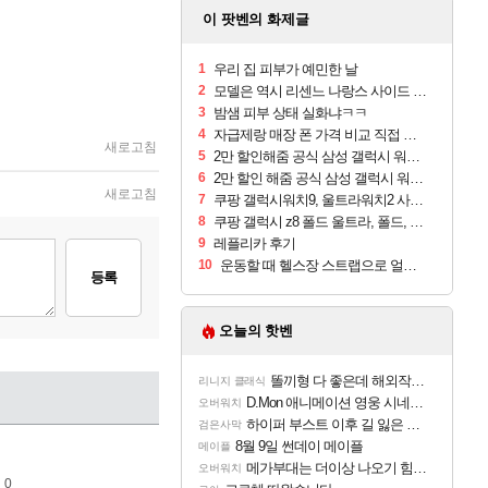
이 팟벤의 화제글
1
우리 집 피부가 예민한 날
2
모델은 역시 리센느 나랑스 사이드 1.25L 1박스
3
밤샘 피부 상태 실화냐ㅋㅋ
4
자급제랑 매장 폰 가격 비교 직접 안가도 되네요
새로고침
5
2만 할인해줌 공식 삼성 갤럭시 워치9 크림, 40mm, 블루투스
6
2만 할인 해줌 공식 삼성 갤럭시 워치9 실버, 44mm, 블루투스
새로고침
7
쿠팡 갤럭시워치9, 울트라워치2 사전구매 혜택 받아보세요
8
쿠팡 갤럭시 z8 폴드 울트라, 폴드, 플립 사전예약
9
레플리카 후기
10
운동할 때 헬스장 스트랩으로 얼굴 만졌다가 볼 뒤집어짐
등록
오늘의 핫벤
똘끼형 다 좋은데 해외작업장 도와주는 짓은 좀 아니지않냐?
리니지 클래식
D.Mon 애니메이션 영웅 시네마틱
오버워치
하이퍼 부스트 이후 길 잃은 뉴비분들!
검은사막
8월 9일 썬데이 메이플
메이플
메가부대는 더이상 나오기 힘들것 같다는 생각임
오버워치
 0