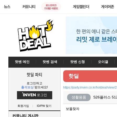
로스트아크
뉴스
커뮤니티
게임캘린더
게이머존
기대평 이벤트
팟벤 메인
팟벤 검색
팟벤 신청
오이갤
핫딜 파티
핫딜
로그인하고
출석보상
받으세요!
https://party.inven.co.kr/hotdeal/view
로그인
생활용품
S26플러스 51
회원가입
ID/PW 찾기
보물찾자
커뮤니티 게시판