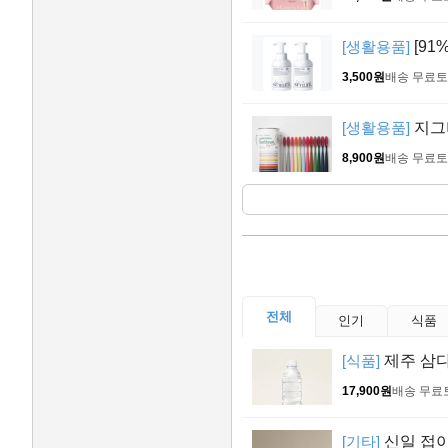
[생활용품]
[91
3,500원
배송 무료
토
[생활용품]
지그비
8,900원
배송 무료
토
전체
인기
식품
[식품]
제주 삼다수
17,900원
배송 무료
[기타]
신일 접이식