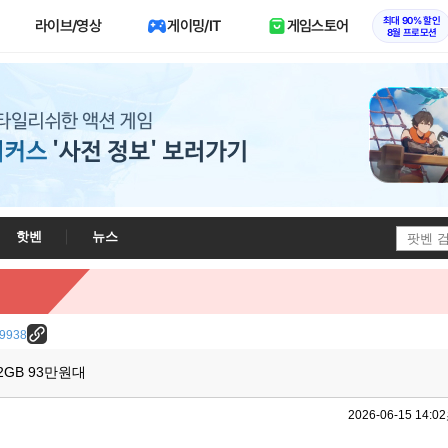
최대 90% 할인
라이브/영상
게이밍/IT
게임스토어
8월 프로모션
핫벤
뉴스
/29938
2GB 93만원대
2026-06-15 14:02