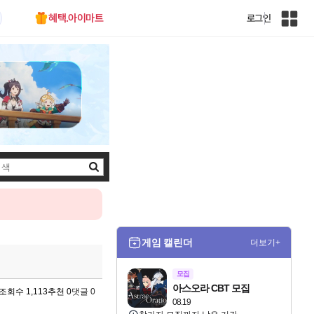
혜택.아이마트
로그인
인
벤
전
체
사
이
트
맵
검
색
게임 캘린더
더보기+
모집
아스오라 CBT 모집
조회수 1,113
추천 0
댓글 0
08.19