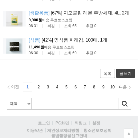
[생활용품]
[67%] 지오클린 레몬 주방세제, 4L, 2개
9,900원
배송 무료
토스쇼핑
06:31
튀김
조회 65
추천 0
[식품]
[42%] 명식품 파래김, 100매, 1개
11,490원
배송 무료
토스쇼핑
06:30
튀김
조회 69
추천 0
목록
글쓰기
이전
1
2
3
4
5
6
7
8
9
10
다음
로그인
PC화면
퀵링크
설정
청소년보호정책
이용약관
개인정보처리방침
▲
불법촬영물신고안내