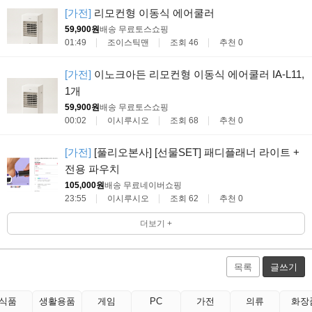
[가전]
리모컨형 이동식 에어쿨러
59,900원
배송 무료
토스쇼핑
01:49
조이스틱맨
조회 46
추천 0
[가전]
이노크아든 리모컨형 이동식 에어쿨러 IA-L11,
1개
59,900원
배송 무료
토스쇼핑
00:02
이시루시오
조회 68
추천 0
[가전]
[풀리오본사] [선물SET] 패디플래너 라이트 +
전용 파우치
105,000원
배송 무료
네이버쇼핑
23:55
이시루시오
조회 62
추천 0
더보기 +
목록
글쓰기
식품
생활용품
게임
PC
가전
의류
화장