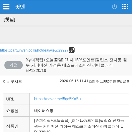
팟벤
[핫딜]
https://party.inven.co.kr/hotdeal/view/29927
[슈퍼적립+오늘끝딜] [최대15%포인트]필립스 전자동 원
가전
두 커피머신 가정용 에스프레소머신 라떼클래식
EP1220/19
2026-06-15 11:41
이시루시오
조회수 1,082
추천 0
댓글 0
URL
https://naver.me/5qc5KoSu
쇼핑몰
네이버쇼핑
[슈퍼적립+오늘끝딜] [최대15%포인트]필립스 전자동
상품명
원두 커피머신 가정용 에스프레소머신 라떼클래식 E