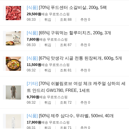
[식품]
[70%] 푸드센터 소갈비살, 200g, 5팩
29,500원
배송 무료
토스쇼핑
06:33
튀김
조회 88
추천 0
[식품]
[65%] 구워먹는 할루미치즈, 200g, 3개
7,600원
배송 무료
토스쇼핑
06:33
튀김
조회 87
추천 0
[식품]
[67%] 맛생각 시골 전통 된장찌개, 600g, 5개
11,500원
배송 무료
토스쇼핑
06:32
튀김
조회 81
추천 0
[기타]
[70%] 쉬블림로브 여성 체크 캐주얼 상하의 세
트 안드리 GW1780, FREE, 1세트
9,700원
배송 무료
토스쇼핑
06:32
튀김
조회 72
추천 0
[식품]
[50%] 제주 삼다수, 무라벨, 500ml, 40개
17,900원
배송 무료
토스쇼핑
06:31
튀김
조회 71
추천 0