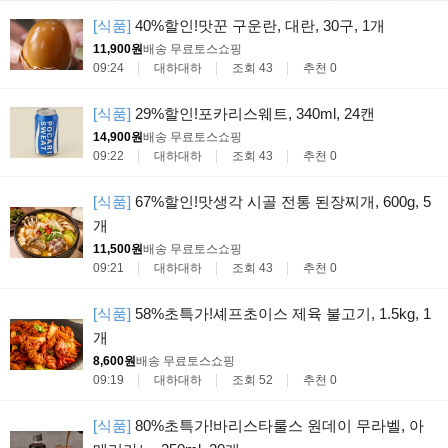
[식품]
40%할인!맛꾼 구운란, 대란, 30구, 1개
11,900원
배송 무료
토스쇼핑
09:24
대하대하
조회 43
추천 0
[식품]
29%할인!포카리스웨트, 340ml, 24캔
14,900원
배송 무료
토스쇼핑
09:22
대하대하
조회 43
추천 0
[식품]
67%할인!맛생각 시골 전통 된장찌개, 600g, 5
개
11,500원
배송 무료
토스쇼핑
09:21
대하대하
조회 43
추천 0
[식품]
58%초특가!셰프초이스 제육 불고기, 1.5kg, 1
개
8,600원
배송 무료
토스쇼핑
09:19
대하대하
조회 52
추천 0
[식품]
80%초특가!바리스타룰스 원데이 무라벨, 아