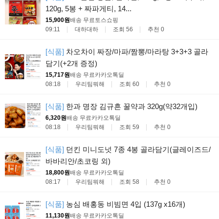
120g, 5봉 + 짜파게티, 14...
15,900원
배송 무료
토스쇼핑
09:11
대하대하
조회 56
추천 0
[식품]
차오차이 짜장/마파/짬뽕/마라탕 3+3+3 골라
담기(+2개 증정)
15,717원
배송 무료
카카오톡딜
08:18
우리팀뭐해
조회 60
추천 0
[식품]
한과 명장 김규흔 꿀약과 320g(약32개입)
6,320원
배송 무료
카카오톡딜
08:18
우리팀뭐해
조회 59
추천 0
[식품]
던킨 미니도넛 7종 4봉 골라담기(글레이즈드/
바바리안/초코링 외)
18,800원
배송 무료
카카오톡딜
08:17
우리팀뭐해
조회 58
추천 0
[식품]
농심 배홍동 비빔면 4입 (137g x16개)
11,130원
배송 무료
카카오톡딜