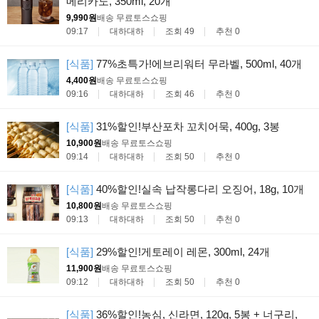
메리카노, 350ml, 20개
9,990원
배송 무료
토스쇼핑
09:17
대하대하
조회 49
추천 0
[식품]
77%초특가!에브리워터 무라벨, 500ml, 40개
4,400원
배송 무료
토스쇼핑
09:16
대하대하
조회 46
추천 0
[식품]
31%할인!부산포차 꼬치어묵, 400g, 3봉
10,900원
배송 무료
토스쇼핑
09:14
대하대하
조회 50
추천 0
[식품]
40%할인!실속 납작롱다리 오징어, 18g, 10개
10,800원
배송 무료
토스쇼핑
09:13
대하대하
조회 50
추천 0
[식품]
29%할인!게토레이 레몬, 300ml, 24개
11,900원
배송 무료
토스쇼핑
09:12
대하대하
조회 50
추천 0
[식품]
36%할인!농심, 신라면, 120g, 5봉 + 너구리,