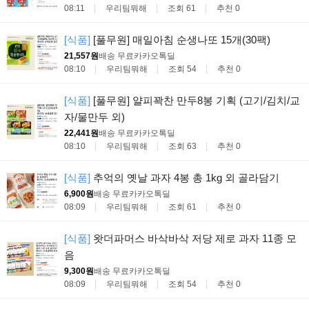
08:11
우리팀뭐해
조회 61
추천 0
[식품]
[풀무원] 매일아침 순생나또 15개(30팩)
21,557원
배송 무료
카카오톡딜
08:10
우리팀뭐해
조회 54
추천 0
[식품]
[풀무원] 얄피꽉찬 만두8봉 기획 (고기/김치/교
자/물만두 외)
22,441원
배송 무료
카카오톡딜
08:10
우리팀뭐해
조회 63
추천 0
[식품]
추억의 옛날 과자 4봉 총 1kg 외 골라담기
6,900원
배송 무료
카카오톡딜
08:09
우리팀뭐해
조회 61
추천 0
[식품]
왓더파머스 바삭바삭 저당 제로 과자 11종 모
음
9,300원
배송 무료
카카오톡딜
08:09
우리팀뭐해
조회 54
추천 0