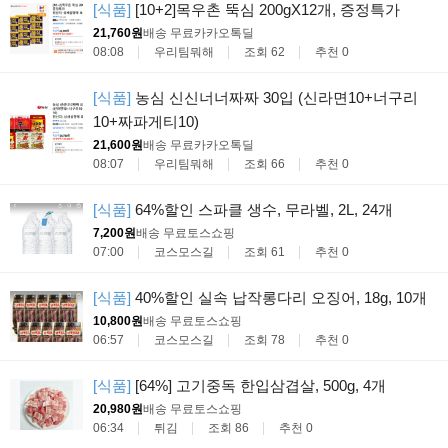
[식품]
[10+2]목우촌 뚝심 200gX12개, 증정특가
21,760원
배송 무료
카카오톡딜
08:08
우리팀뭐해
조회 62
추천 0
[식품]
농심 신신너너짜짜 30입 (신라면10+너구리
10+짜파게티10)
21,600원
배송 무료
카카오톡딜
08:07
우리팀뭐해
조회 66
추천 0
[식품]
64%할인 스파클 생수, 무라벨, 2L, 24개
7,200원
배송 무료
토스쇼핑
07:00
코스모스길
조회 61
추천 0
[식품]
40%할인 실속 납작롱다리 오징어, 18g, 10개
10,800원
배송 무료
토스쇼핑
06:57
코스모스길
조회 78
추천 0
[식품]
[64%] 고기중독 한입삼겹살, 500g, 4개
20,980원
배송 무료
토스쇼핑
06:34
튀김
조회 86
추천 0