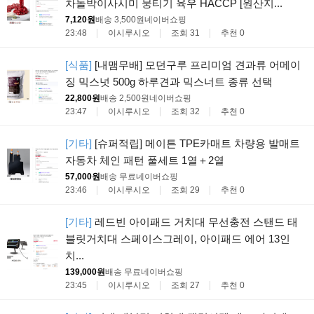
차돌박이사시미 뭉티기 육우 HACCP [원산지...
7,120원
배송 3,500원
네이버쇼핑
23:48
이시루시오
조회 31
추천 0
[식품]
[내맴무배] 모던구루 프리미엄 견과류 어메이
징 믹스넛 500g 하루견과 믹스너트 종류 선택
22,800원
배송 2,500원
네이버쇼핑
23:47
이시루시오
조회 32
추천 0
[기타]
[슈퍼적립] 메이튼 TPE카매트 차량용 발매트
자동차 체인 패턴 풀세트 1열＋2열
57,000원
배송 무료
네이버쇼핑
23:46
이시루시오
조회 29
추천 0
[기타]
레드빈 아이패드 거치대 무선충전 스탠드 태
블릿거치대 스페이스그레이, 아이패드 에어 13인
치...
139,000원
배송 무료
네이버쇼핑
23:45
이시루시오
조회 27
추천 0