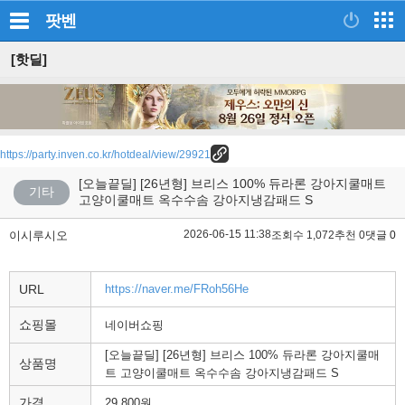
팟벤
[핫딜]
https://party.inven.co.kr/hotdeal/view/29921
[오늘끝딜] [26년형] 브리스 100% 듀라론 강아지쿨매트
기타
고양이쿨매트 옥수수솜 강아지냉감패드 S
2026-06-15 11:38
이시루시오
조회수 1,072
추천 0
댓글 0
URL
https://naver.me/FRoh56He
쇼핑몰
네이버쇼핑
[오늘끝딜] [26년형] 브리스 100% 듀라론 강아지쿨매
상품명
트 고양이쿨매트 옥수수솜 강아지냉감패드 S
가격
29,800원