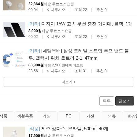
32,364원
배송 무료
토스쇼핑
00:04
이시루시오
조회 22
추천 0
[기타]
디지지 15W 고속 무선 충전 거치대, 블랙, 1개
8,900원
배송 무료
토스쇼핑
00:02
이시루시오
조회 22
추천 0
[기타]
[네맴무배] 삼성 트레일 스트랩 루프 밴드 블
루, 갤럭시 워치 울트라 2-1, 47mm
83,900원
배송 2,500원
네이버쇼핑
23:56
이시루시오
조회 31
추천 0
더보기 +
목록
글쓰기
식품
생활용품
게임
PC
가전
의류
화장
[식품]
제주 삼다수, 무라벨, 500ml, 40개
17,900원
배송 무료
토스쇼핑