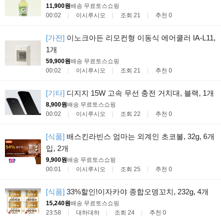
11,900원
배송 무료
토스쇼핑
00:02
이시루시오
조회 21
추천 0
[가전]
이노크아든 리모컨형 이동식 에어쿨러 IA-L11,
1개
59,900원
배송 무료
토스쇼핑
00:02
이시루시오
조회 21
추천 0
[기타]
디지지 15W 고속 무선 충전 거치대, 블랙, 1개
8,900원
배송 무료
토스쇼핑
00:02
이시루시오
조회 22
추천 0
[식품]
배스킨라빈스 엄마는 외계인 초코볼, 32g, 6개
입, 2개
9,900원
배송 무료
토스쇼핑
00:01
이시루시오
조회 25
추천 0
[식품]
33%할인!이자카야 종합오뎅꼬치, 232g, 4개
15,240원
배송 무료
토스쇼핑
23:58
대하대하
조회 24
추천 0