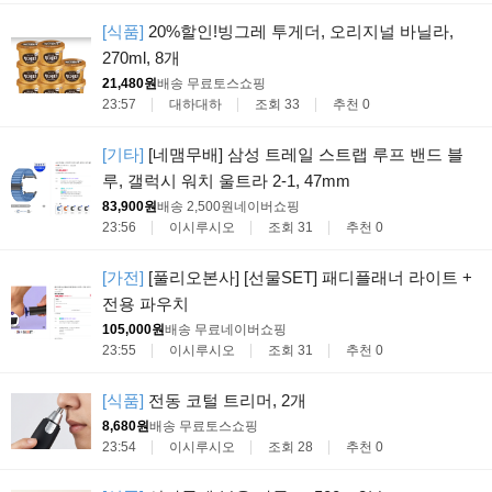
[식품]
20%할인!빙그레 투게더, 오리지널 바닐라,
270ml, 8개
21,480원
배송 무료
토스쇼핑
23:57
대하대하
조회 33
추천 0
[기타]
[네맴무배] 삼성 트레일 스트랩 루프 밴드 블
루, 갤럭시 워치 울트라 2-1, 47mm
83,900원
배송 2,500원
네이버쇼핑
23:56
이시루시오
조회 31
추천 0
[가전]
[풀리오본사] [선물SET] 패디플래너 라이트 +
전용 파우치
105,000원
배송 무료
네이버쇼핑
23:55
이시루시오
조회 31
추천 0
[식품]
전동 코털 트리머, 2개
8,680원
배송 무료
토스쇼핑
23:54
이시루시오
조회 28
추천 0