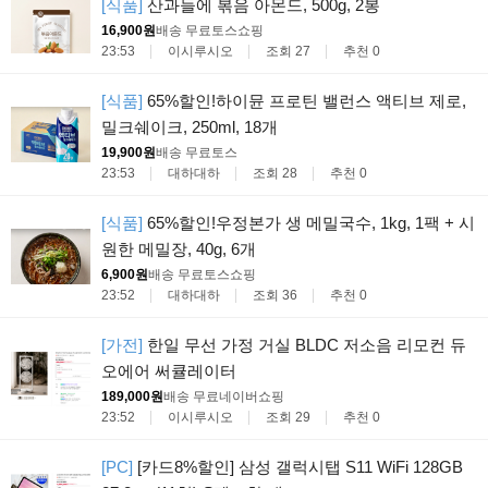
[식품]
산과들에 볶음 아몬드, 500g, 2봉
16,900원
배송 무료
토스쇼핑
23:53
이시루시오
조회 27
추천 0
[식품]
65%할인!하이뮨 프로틴 밸런스 액티브 제로,
밀크쉐이크, 250ml, 18개
19,900원
배송 무료
토스
23:53
대하대하
조회 28
추천 0
[식품]
65%할인!우정본가 생 메밀국수, 1kg, 1팩 + 시
원한 메밀장, 40g, 6개
6,900원
배송 무료
토스쇼핑
23:52
대하대하
조회 36
추천 0
[가전]
한일 무선 가정 거실 BLDC 저소음 리모컨 듀
오에어 써큘레이터
189,000원
배송 무료
네이버쇼핑
23:52
이시루시오
조회 29
추천 0
[PC]
[카드8%할인] 삼성 갤럭시탭 S11 WiFi 128GB