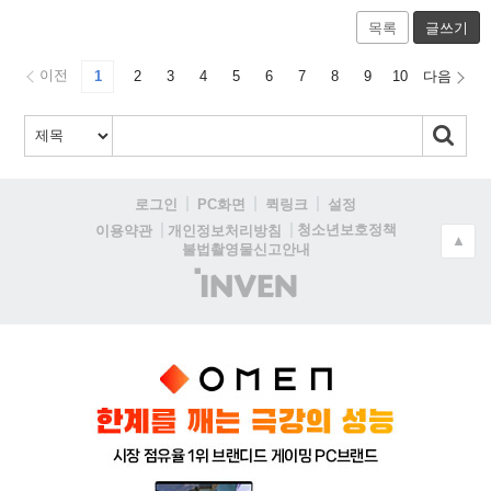
목록
글쓰기
이전
1
2
3
4
5
6
7
8
9
10
다음
로그인
PC화면
퀵링크
설정
청소년보호정책
이용약관
개인정보처리방침
▲
불법촬영물신고안내
(주)
인
벤