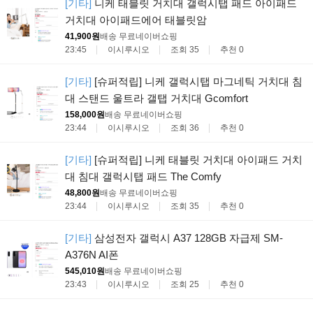
[기타]
니케 태블릿 거치대 갤럭시탭 패드 아이패드
거치대 아이패드에어 태블릿암
41,900원
배송 무료
네이버쇼핑
23:45
이시루시오
조회 35
추천 0
[기타]
[슈퍼적립] 니케 갤럭시탭 마그네틱 거치대 침
대 스탠드 울트라 갤탭 거치대 Gcomfort
158,000원
배송 무료
네이버쇼핑
23:44
이시루시오
조회 36
추천 0
[기타]
[슈퍼적립] 니케 태블릿 거치대 아이패드 거치
대 침대 갤럭시탭 패드 The Comfy
48,800원
배송 무료
네이버쇼핑
23:44
이시루시오
조회 35
추천 0
[기타]
삼성전자 갤럭시 A37 128GB 자급제 SM-
A376N AI폰
545,010원
배송 무료
네이버쇼핑
23:43
이시루시오
조회 25
추천 0