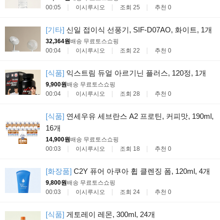
00:05
이시루시오
조회 25
추천 0
[기타]
신일 접이식 선풍기, SIF-D07AO, 화이트, 1개
32,364원
배송 무료
토스쇼핑
00:04
이시루시오
조회 22
추천 0
[식품]
익스트림 듀얼 아르기닌 플러스, 120정, 1개
9,900원
배송 무료
토스쇼핑
00:04
이시루시오
조회 28
추천 0
[식품]
연세우유 세브란스 A2 프로틴, 커피맛, 190ml,
16개
14,900원
배송 무료
토스쇼핑
00:03
이시루시오
조회 18
추천 0
[화장품]
C2Y 퓨어 아쿠아 휩 클렌징 폼, 120ml, 4개
9,800원
배송 무료
토스쇼핑
00:03
이시루시오
조회 24
추천 0
[식품]
게토레이 레몬, 300ml, 24개