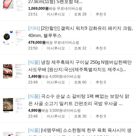
27.8cm(11형) S펜포함 태...
1,069,000원
배송 무료
네이버쇼핑
23:51
이시루시오
조회 28
추천 0
[기타]
[2만할인] 갤럭시 워치9 강화유리 패키지 크림,
40mm, 블루투스
479,000원
배송 무료
네이버쇼핑
23:50
이시루시오
조회 32
추천 0
[식품]
냉장 제주흑돼지 구이살 250g N맴버십한팩만
사도무배 [원산지:국산(제주특별자치도 제주시)...
1,490원
배송 4,000원
네이버쇼핑
23:49
이시루시오
조회 60
추천 0
[식품]
극소수 순살 소 갈비탕 1팩 뼈없는 보양식 맑
은 사골 소고기 밀키트 간편조리 국밥 우사골 ...
4,990원
배송 3,500원
네이버쇼핑
23:48
이시루시오
조회 30
추천 0
[식품]
[네맴무배] 소소한형제 한우 육회 육사시미 생