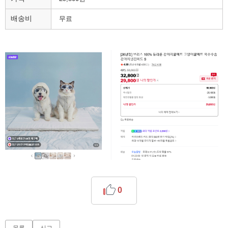
배송비
무료
0
목록
신고