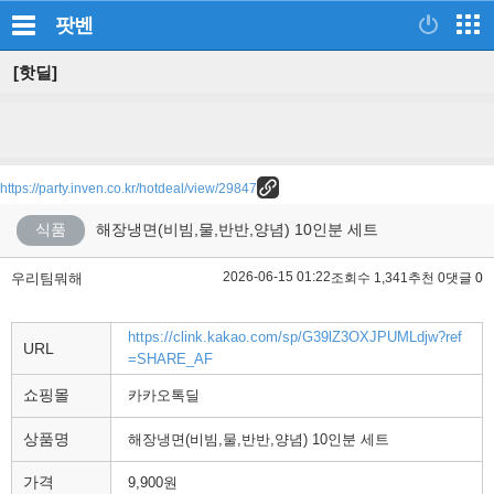
팟벤
[핫딜]
https://party.inven.co.kr/hotdeal/view/29847
식품
해장냉면(비빔,물,반반,양념) 10인분 세트
2026-06-15 01:22
우리팀뭐해
조회수 1,341
추천 0
댓글 0
https://clink.kakao.com/sp/G39lZ3OXJPUMLdjw?ref
URL
=SHARE_AF
쇼핑몰
카카오톡딜
상품명
해장냉면(비빔,물,반반,양념) 10인분 세트
가격
9,900원