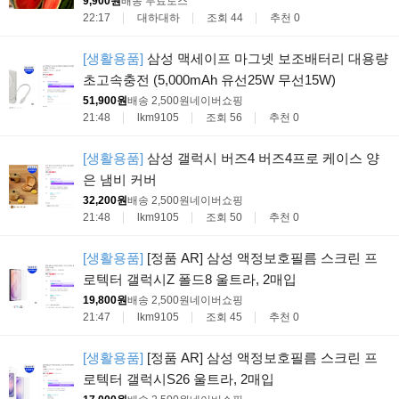
9,900원
배송 무료
토스
22:17
대하대하
조회 44
추천 0
[생활용품]
삼성 맥세이프 마그넷 보조배터리 대용량
초고속충전 (5,000mAh 유선25W 무선15W)
51,900원
배송 2,500원
네이버쇼핑
21:48
lkm9105
조회 56
추천 0
[생활용품]
삼성 갤럭시 버즈4 버즈4프로 케이스 양
은 냄비 커버
32,200원
배송 2,500원
네이버쇼핑
21:48
lkm9105
조회 50
추천 0
[생활용품]
[정품 AR] 삼성 액정보호필름 스크린 프
로텍터 갤럭시Z 폴드8 울트라, 2매입
19,800원
배송 2,500원
네이버쇼핑
21:47
lkm9105
조회 45
추천 0
[생활용품]
[정품 AR] 삼성 액정보호필름 스크린 프
로텍터 갤럭시S26 울트라, 2매입