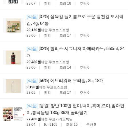
23:07
튀김
조회 18
추천 0
[식품]
[37%] 삼육김 들기름으로 구운 광천김 도시락
김, 4g, 64봉
20,130원
배송 무료
토스쇼핑
23:06
튀김
조회 17
추천 0
[식품]
[32%] 할리스 시그니처 아메리카노, 550ml, 24
개
29,480원
배송 무료
토스쇼핑
23:06
튀김
조회 14
추천 0
[식품]
[56%] 에브리워터 무라벨, 2L, 18개
9,190원
배송 무료
토스쇼핑
23:05
튀김
조회 17
추천 0
[식품]
[동원] 양반 100밥 현미,백미,흑미,오미,발아현
미,통곡물밥 130g 36개 골라담기
27,460원
배송 무료
카카오톡딜
23:04
lkm9105
조회 15
추천 0