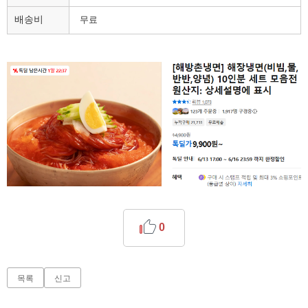
배송비
무료
0
목록
신고