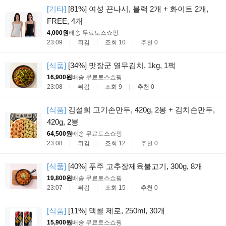
[기타]
[81%] 여성 끈나시, 블랙 2개 + 화이트 2개,
FREE, 4개
4,000원
배송 무료
토스쇼핑
23:09
튀김
조회 10
추천 0
[식품]
[34%] 맛장군 열무김치, 1kg, 1팩
16,900원
배송 무료
토스쇼핑
23:08
튀김
조회 9
추천 0
[식품]
김설희 고기손만두, 420g, 2봉 + 김치손만두,
420g, 2봉
64,500원
배송 무료
토스쇼핑
23:08
튀김
조회 12
추천 0
[식품]
[40%] 푸주 고추장제육불고기, 300g, 8개
19,800원
배송 무료
토스쇼핑
23:07
튀김
조회 15
추천 0
[식품]
[11%] 맥콜 제로, 250ml, 30개
15,900원
배송 무료
토스쇼핑