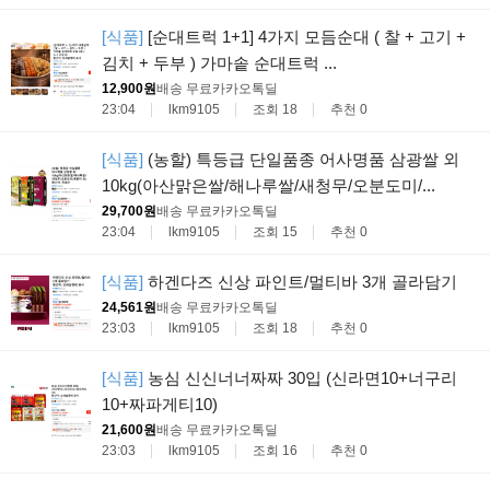
[식품]
[순대트럭 1+1] 4가지 모듬순대 ( 찰 + 고기 +
김치 + 두부 ) 가마솥 순대트럭 ...
12,900원
배송 무료
카카오톡딜
23:04
lkm9105
조회 18
추천 0
[식품]
(농할) 특등급 단일품종 어사명품 삼광쌀 외
10kg(아산맑은쌀/해나루쌀/새청무/오분도미/...
29,700원
배송 무료
카카오톡딜
23:04
lkm9105
조회 15
추천 0
[식품]
하겐다즈 신상 파인트/멀티바 3개 골라담기
24,561원
배송 무료
카카오톡딜
23:03
lkm9105
조회 18
추천 0
[식품]
농심 신신너너짜짜 30입 (신라면10+너구리
10+짜파게티10)
21,600원
배송 무료
카카오톡딜
23:03
lkm9105
조회 16
추천 0