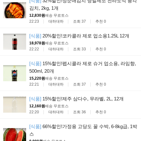
[식품]
32%할인!정순애김치 당일제조 전라도식 총각
김치, 2kg, 1개
12,830원
배송 무료
토스
22:23
대하대하
조회 37
추천 0
[식품]
20%할인!코카콜라 제로 업소용1.25L 12개
18,978원
배송 무료
토스
22:22
대하대하
조회 33
추천 0
[식품]
15%할인!펩시콜라 제로 슈거 업소용, 라임향,
500ml, 20개
15,220원
배송 무료
토스
22:21
대하대하
조회 37
추천 0
[식품]
15%할인!제주 삼다수, 무라벨, 2L, 12개
12,160원
배송 무료
토스
22:20
대하대하
조회 36
추천 0
[식품]
66%할인!가정용 고당도 꿀 수박, 6-8kg급, 1박
스