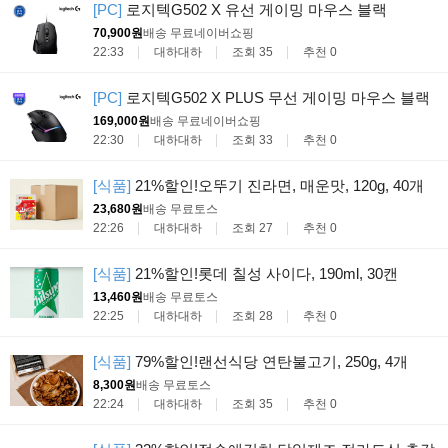
[PC]
로지텍G502 X 유선 게이밍 마우스 블랙
70,900원
배송 무료
네이버쇼핑
22:33
대하대하
조회 35
추천 0
[PC]
로지텍G502 X PLUS 무선 게이밍 마우스 블랙
169,000원
배송 무료
네이버쇼핑
22:30
대하대하
조회 33
추천 0
[식품]
21%할인!오뚜기 진라면, 매운맛, 120g, 40개
23,680원
배송 무료
토스
22:26
대하대하
조회 27
추천 0
[식품]
21%할인!롯데 칠성 사이다, 190ml, 30캔
13,460원
배송 무료
토스
22:25
대하대하
조회 28
추천 0
[식품]
79%할인!랜선식당 연탄불고기, 250g, 4개
8,300원
배송 무료
토스
22:24
대하대하
조회 35
추천 0