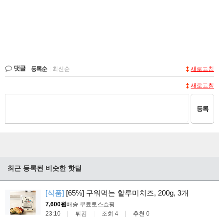
댓글
등록순
|
최신순
새로고침
새로고침
등록
최근 등록된 비슷한 핫딜
[식품]
[65%] 구워먹는 할루미치즈, 200g, 3개
7,600원
배송 무료
토스쇼핑
23:10
튀김
조회 4
추천 0