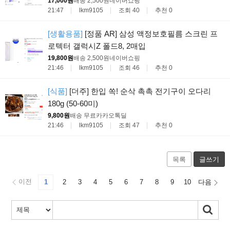
17,000원
배송 2,500원
네이버쇼핑
21:47
lkm9105
조회 40
추천 0
[생활용품]
[정품 AR] 삼성 액정보호필름 스크린 프
로텍터 갤럭시Z 폴드8, 2매입
19,800원
배송 2,500원
네이버쇼핑
21:46
lkm9105
조회 46
추천 0
[식품]
[더주] 한입 쏙! 순삭 촉촉 전기구이 오다리
180g (50-60미)
9,800원
배송 무료
카카오톡딜
21:46
lkm9105
조회 47
추천 0
목록
글쓰기
이전
1
2
3
4
5
6
7
8
9
10
다음