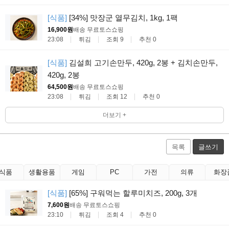
[식품]
[34%] 맛장군 열무김치, 1kg, 1팩
16,900원
배송 무료
토스쇼핑
23:08
튀김
조회 9
추천 0
[식품]
김설희 고기손만두, 420g, 2봉 + 김치손만두,
420g, 2봉
64,500원
배송 무료
토스쇼핑
23:08
튀김
조회 12
추천 0
더보기 +
목록
글쓰기
식품
생활용품
게임
PC
가전
의류
화장
[식품]
[65%] 구워먹는 할루미치즈, 200g, 3개
7,600원
배송 무료
토스쇼핑
23:10
튀김
조회 4
추천 0