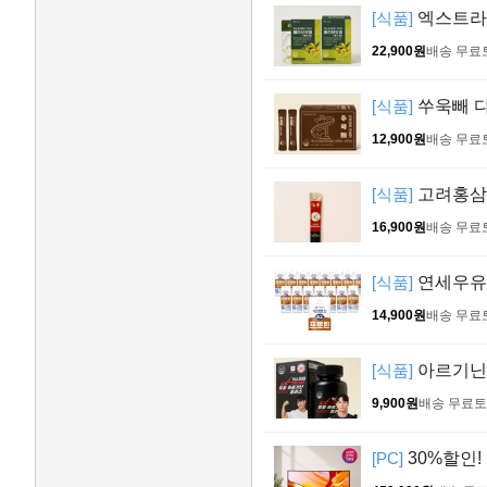
[식품]
엑스트라버
22,900원
배송 무료
[식품]
쑤욱빼 다
12,900원
배송 무료
[식품]
고려홍삼정
16,900원
배송 무료
[식품]
연세우유 프
14,900원
배송 무료
[식품]
아르기닌 
9,900원
배송 무료
토
[PC]
30%할인!