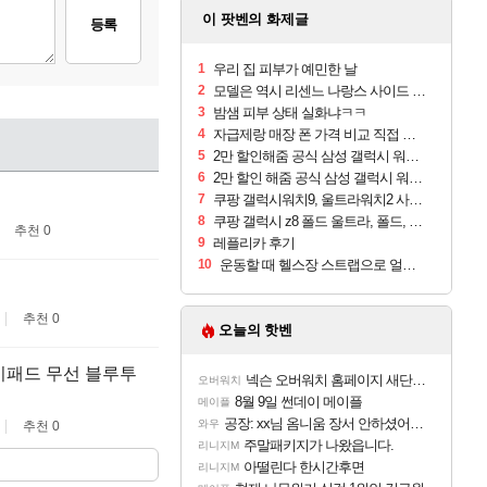
이 팟벤의 화제글
등록
1
우리 집 피부가 예민한 날
2
모델은 역시 리센느 나랑스 사이드 1.25L 1박스
3
밤샘 피부 상태 실화냐ㅋㅋ
4
자급제랑 매장 폰 가격 비교 직접 안가도 되네요
5
2만 할인해줌 공식 삼성 갤럭시 워치9 크림, 40mm, 블루투스
6
2만 할인 해줌 공식 삼성 갤럭시 워치9 실버, 44mm, 블루투스
7
쿠팡 갤럭시워치9, 울트라워치2 사전구매 혜택 받아보세요
8
쿠팡 갤럭시 z8 폴드 울트라, 폴드, 플립 사전예약
추천 0
9
레플리카 후기
10
운동할 때 헬스장 스트랩으로 얼굴 만졌다가 볼 뒤집어짐
추천 0
오늘의 핫벤
이패드 무선 블루투
넥슨 오버워치 홈페이지 새단장!!
오버워치
8월 9일 썬데이 메이플
메이플
공장: xx님 옴니움 장서 안하셨어요?
와우
추천 0
주말패키지가 나왔읍니다.
리니지M
아떨린다 한시간후면
리니지M