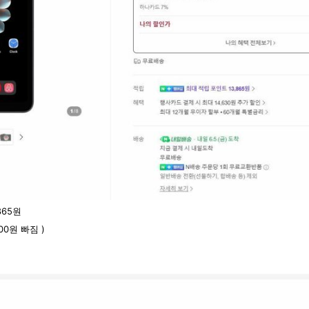
865원
00원 빠짐 )