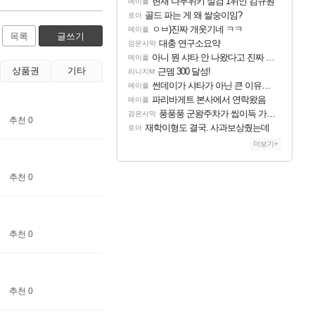
현재 나무위키 실검 1위인 김규원
메이플
골드 파는 게 왜 쌀숭이임?
로아
ㅇㅂ)진짜 개웃기네 ㅋㅋ
메이플
목록
글쓰기
대충 연구소요약
검은사막
아니 뭔 샤타 안 나왔다고 진짜 화내는 사람도 있네
메이플
상품권
기타
근뎀 300 달성!
리니지M
썬데이가 샤타가 아닌 큰 이유는 경매장 불안정때문일듯
메이플
파리바게트 본사에서 연락왔음
메이플
풍풍풍 군왕주차가 씹이득 가성비라고 ????
검은사막
추천 0
재학이형도 결국. 사과보상줬는데
로아
더보기+
추천 0
추천 0
추천 0