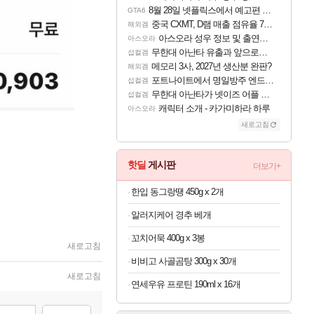
8월 28일 넷플릭스에서 예고편 공개 예정
GTA6
중국 CXMT, D램 매출 점유율 7%…글로벌 4위로 부상
해외겜
아스오라 성우 정보 및 출연작 모음
아스오라
무한대 아난타 유출과 앞으로의 예상 (루머)
섭컬겜
메모리 3사, 2027년 생산분 완판?
해외겜
포트나이트에서 명일방주 엔드필드 [펠리카] 판매 예정
섭컬겜
무한대 아난타가 넷이즈 어플 달력에 일정 등록
섭컬겜
캐릭터 소개 - 카가미하라 하루
아스오라
새로고침
핫딜
게시판
더보기+
한입 동그랑땡 450g x 2개
알러지케어 경추 베개
꼬치어묵 400g x 3봉
새로고침
비비고 사골곰탕 300g x 30개
새로고침
연세우유 프로틴 190ml x 16개