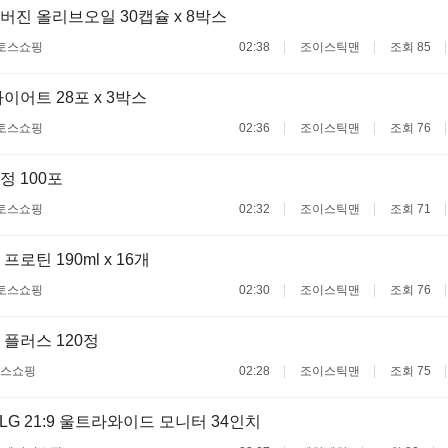
진 올리브오일 30캡슐 x 8박스
토스쇼핑
02:38
조이스틱맨
조회 85
이어트 28포 x 3박스
토스쇼핑
02:36
조이스틱맨
조회 76
 100포
토스쇼핑
02:32
조이스틱맨
조회 71
로틴 190ml x 16개
토스쇼핑
02:30
조이스틱맨
조회 76
플러스 120정
스쇼핑
02:28
조이스틱맨
조회 75
 LG 21:9 울트라와이드 모니터 34인치