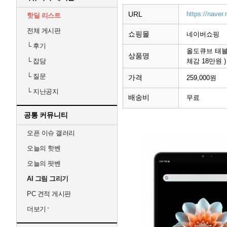
URL
https://nav
핫딜 리스트
전체 게시판
쇼핑몰
네이버쇼핑
└
후기
올도큐브 태블릿 i
상품명
체감 18만원 )
└
잡담
└
질문
가격
259,000원
└
지난공지
배송비
무료
공통 커뮤니티
오픈 이슈 갤러리
오늘의 핫벤
오늘의 팟벤
AI 그림 그리기
PC 견적 게시판
더보기