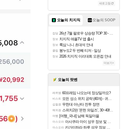
새로고침
오늘의 치지직
오늘의 SOOP
26년 7월 팔로우 상승량 TOP 30 - 월간 치지직
잡담
치지직 애플TV 앱 출시
정보
룩삼 니니 초대석 안내
정보
봉누도2 두 번째 티저 - 일상
클립
2026 치지직 이리대회 오픈컵 안내
정보
더보기+
오늘의 팟벤
60프레임 나오는데 정상일까요?
레퀴엠
모든 성소 위치 공략 (40개) - 귀환한 영혼 도전과제
비스트
무한대 아난타 전투 장면
섭컬겜
스위치2판 ‘몬헌 와일즈’, 30~40fps 목표 추정
해외겜
[여행_국내] 남해 독일마을
여행
아사쿠라 마이 성우 정보 및 주요 필모
아스오라
카가미하라 하루 성우 정보 및 주요 필모
아스오라