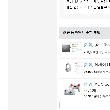
최근 등록된 비슷한 핫딜
[게임]
[와우 10%
298,800원
배송 무
[게임]
커세어 H
96,900원
배송 무료
[게임]
MONKA
스, 1개
30,900원
배송 무료