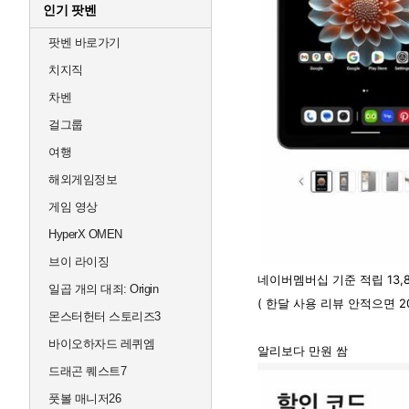
인기 팟벤
팟벤 바로가기
치지직
차벤
걸그룹
여행
해외게임정보
게임 영상
HyperX OMEN
브이 라이징
네이버멤버십 기준 적립 13,
일곱 개의 대죄: Origin
( 한달 사용 리뷰 안적으면 2
몬스터헌터 스토리즈3
바이오하자드 레퀴엠
알리보다 만원 쌈
드래곤 퀘스트7
풋볼 매니저26