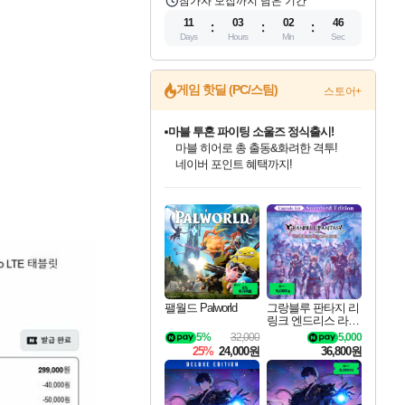
참가자 모집까지 남은 기간
11
03
02
45
Days
Hours
Min
Sec
게임 핫딜 (PC/스팀)
스토어+
마블 투혼 파이팅 소울즈 정식출시!
마블 히어로 총 출동&화려한 격투!
네이버 포인트 혜택까지!
인벤게임즈 8월 특별 할인!
드래곤소드: 어웨이크닝 입점!
문명 7 특별 할인!
귀무자: 검의 길 예약 판매 중!
비스트 오브 리인카네이션 정식 출시!
커세어 코브 출시 기념 할인!
더 렐릭 퍼스트 가디언 정식 출시
베데스다 40주년 기념 할인 중!
캡콤 프렌차이즈 할인 진행 중!
캡콤 일부 상품 상시 할인
스타워즈 은하계 레이서
로블록스 기프트 카드 공식 입점
인기 퍼블리셔 모음!
스팀으로 만나는 드래곤소드!
조선&고려 DLC 출시 예정
10% 할인과
게임프릭 신작 IP
해적'섬'을 발전시키자!
설화x하드코어 액션!
베데스다의 명작들을
몬헌, 바하 등 인기 IP를
몬헌 와일즈 & 드래곤즈 도그마2
인벤게임즈에서 10% 추가 적립
Robux를 가장 안전하고
최대 90% 할인가를 만나보세요!
네이버혜택과 함께 만나보세요!
50%할인&추가 적립까지!
이니&베니 혜택까지!
네이버 혜택가와 함께 예약하세요!
할인&네이버혜택으로 만나보세요!
네이버페이 혜택과 만나보세요!
40주년 프로모션으로 만나보세요!
할인가에 만나보세요!
일부 에디션 상시 할인!
혜택으로 예약 판매 중
편안하게 충전하세요
팰월드 Palworld
그랑블루 판타지 리
링크 엔드리스 라그
나로크 업그레이드
5%
32,000
5,000
킷 Granblue Fantasy
25%
24,000원
36,800원
Relink Endless Ragn
arok Upgrade Kit DL
C