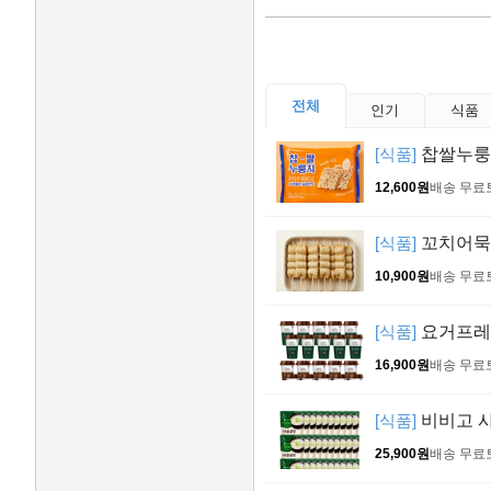
전체
인기
식품
[식품]
찹쌀누룽지 
12,600원
배송 무료
[식품]
꼬치어묵 4
10,900원
배송 무료
[식품]
요거프레소
16,900원
배송 무료
[식품]
비비고 사골
25,900원
배송 무료