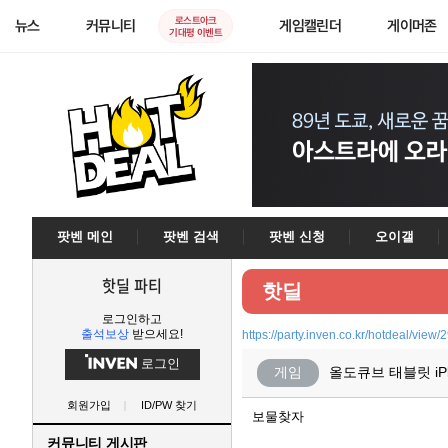
로스트아크
뉴스
커뮤니티
게임캘린더
게이머존
기대평 이벤트
팟벤 메인
팟벤 검색
팟벤 신청
오이갤
핫딜 파티
핫딜
로그인하고
출석보상
받으세요!
https://party.inven.co.kr/hotdeal/view
로그인
게임
올도큐브 태블릿 iPlay
회원가입
ID/PW 찾기
보물찾자
커뮤니티 게시판