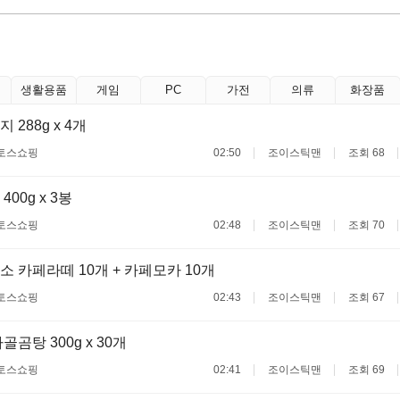
생활용품
게임
PC
가전
의류
화장품
288g x 4개
토스쇼핑
02:50
조이스틱맨
조회 68
00g x 3봉
토스쇼핑
02:48
조이스틱맨
조회 70
 카페라떼 10개 + 카페모카 10개
토스쇼핑
02:43
조이스틱맨
조회 67
곰탕 300g x 30개
토스쇼핑
02:41
조이스틱맨
조회 69