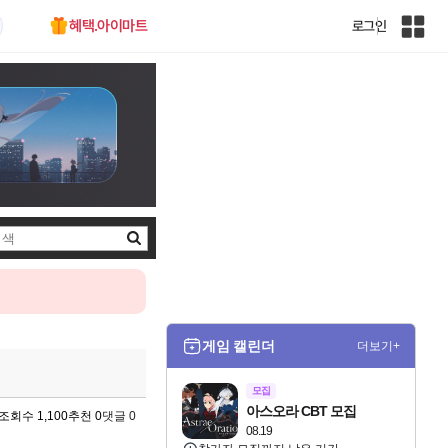
혜택.아이마트
로그인
인
벤
전
체
사
이
트
맵
검
색
게임 캘린더
더보기+
모집
아스오라 CBT 모집
조회수 1,100
추천 0
댓글 0
08.19