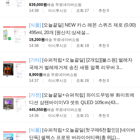
839,000원
배송 무료
네이버쇼핑
14:38
이시루시오
조회 27
추천 0
[식품]
[오늘끝딜] NEW 카스 레몬 스퀴즈 제로 (0.00)
495ml, 20개 [원산지:상세설...
19,200원
배송 무료
네이버쇼핑
14:38
이시루시오
조회 18
추천 0
[기타]
[슈퍼적립+오늘끝딜] [2개입][불스원] 벌레자
국제거 벌레제거제 송진 새똥 얼룩 리무버 3...
8,900원
배송 무료
네이버쇼핑
14:37
이시루시오
조회 26
추천 0
[가전]
[오늘끝딜+슈퍼적립] 와이드무빙뷰 화이트에
디션 삼탠바이미V3 셋트 QLED 109cm(43...
445,550원
배송 무료
네이버쇼핑
14:36
이시루시오
조회 21
추천 0
[식품]
[슈퍼적립+오늘끝딜(첫구매6천할인)] [네이버
단독] 셀렉스 프로핏 버라이어티팩(총 8입)...