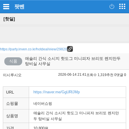
팟벤
[핫딜]
https://party.inven.co.kr/hotdeal/view/29820
애슐리 간식 소시지 핫도그 미니피자 브리또 렌지만두
식품
탕비실 사무실
2026-06-14 21:41
이시루시오
조회수 1,319
추천 0
댓글 0
URL
https://naver.me/GgURlJMp
쇼핑몰
네이버쇼핑
애슐리 간식 소시지 핫도그 미니피자 브리또 렌지만
상품명
두 탕비실 사무실
가격
10,800원