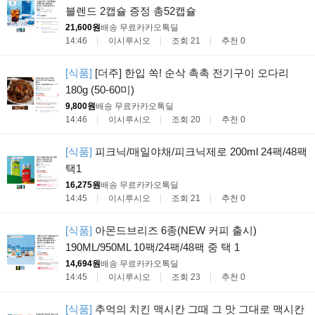
블렌드 2캡슐 증정 총52캡슐
21,600원
배송 무료
카카오톡딜
14:46
이시루시오
조회 21
추천 0
[식품]
[더주] 한입 쏙! 순삭 촉촉 전기구이 오다리
180g (50-60미)
9,800원
배송 무료
카카오톡딜
14:46
이시루시오
조회 20
추천 0
[식품]
피크닉/매일야채/피크닉제로 200ml 24팩/48팩
택1
16,275원
배송 무료
카카오톡딜
14:45
이시루시오
조회 21
추천 0
[식품]
아몬드브리즈 6종(NEW 커피 출시)
190ML/950ML 10팩/24팩/48팩 중 택 1
14,694원
배송 무료
카카오톡딜
14:45
이시루시오
조회 23
추천 0
[식품]
추억의 치킨 맥시칸 그때 그 맛 그대로 맥시칸