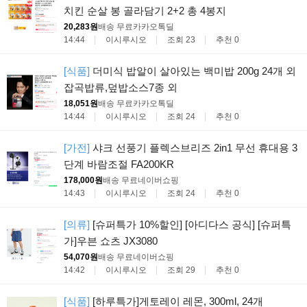
치킨 순살 봉 골라담기 2+2 총 4봉지
20,283원
배송 무료
카카오톡딜
14:44
이시루시오
조회 23
추천 0
[식품]
더미식 밥알이 살아있는 백미밥 200g 24개 외
잡곡밥류,덮밥소스7종 외
18,051원
배송 무료
카카오톡딜
14:44
이시루시오
조회 24
추천 0
[가전]
샤크 선풍기 플렉스브리즈 2in1 무선 휴대용 3
단계 바람조절 FA200KR
178,000원
배송 무료
네이버쇼핑
14:43
이시루시오
조회 24
추천 0
[의류]
[슈퍼특가 10%할인] [아디다스 공식] [슈퍼특
가]우븐 쇼츠 JX3080
54,070원
배송 무료
네이버쇼핑
14:42
이시루시오
조회 29
추천 0
[식품]
[하루특가]게토레이 레몬, 300ml, 24개