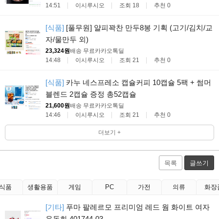
14:51
이시루시오
조회 18
추천 0
[식품]
[풀무원] 얄피꽉찬 만두8봉 기획 (고기/김치/교
자/물만두 외)
23,324원
배송 무료
카카오톡딜
14:48
이시루시오
조회 21
추천 0
[식품]
카누 네스프레소 캡슐커피 10캡슐 5팩 + 썸머
블렌드 2캡슐 증정 총52캡슐
21,600원
배송 무료
카카오톡딜
14:46
이시루시오
조회 21
추천 0
더보기 +
목록
글쓰기
식품
생활용품
게임
PC
가전
의류
화장
[기타]
푸마 팔레르모 프리미엄 레드 웜 화이트 여자
운동화 401744-03