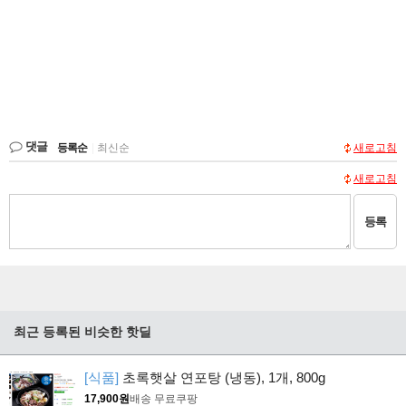
댓글
등록순
|
최신순
새로고침
새로고침
등록
최근 등록된 비슷한 핫딜
[식품]
초록햇살 연포탕 (냉동), 1개, 800g
17,900원
배송 무료
쿠팡