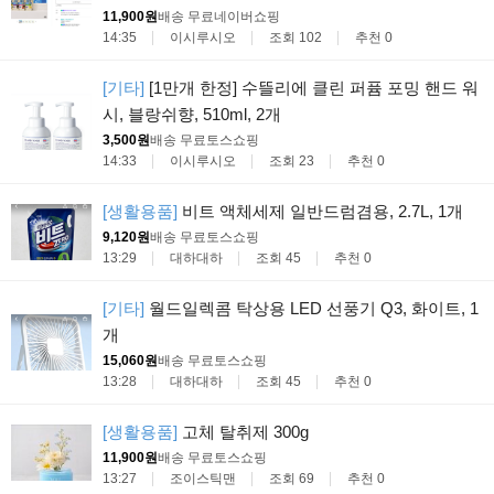
11,900원
배송 무료
네이버쇼핑
14:35
이시루시오
조회 102
추천 0
[기타]
[1만개 한정] 수뜰리에 클린 퍼퓸 포밍 핸드 워
시, 블랑쉬향, 510ml, 2개
3,500원
배송 무료
토스쇼핑
14:33
이시루시오
조회 23
추천 0
[생활용품]
비트 액체세제 일반드럼겸용, 2.7L, 1개
9,120원
배송 무료
토스쇼핑
13:29
대하대하
조회 45
추천 0
[기타]
월드일렉콤 탁상용 LED 선풍기 Q3, 화이트, 1
개
15,060원
배송 무료
토스쇼핑
13:28
대하대하
조회 45
추천 0
[생활용품]
고체 탈취제 300g
11,900원
배송 무료
토스쇼핑
13:27
조이스틱맨
조회 69
추천 0