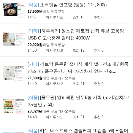
[식품]
초록햇살 연포탕 (냉동), 1개, 800g
17,900원
배송 무료
쿠팡
14:51
이시루시오
조회 18
추천 0
[기타]
[하루특가[ 원스탑 제로갭 납작 큐브 고용량
USB C 고속충전 멀티탭 4000W
20,920원
배송 무료
쿠팡
14:50
이시루시오
조회 19
추천 0
[기타]
리브맘 튼튼한 접이식 매직 빨래건조대 / 원룸
건조대 / 좁은공간에 딱! 자리차지 없는 건조...
21,800원
배송 무료
카카오톡딜
14:49
이시루시오
조회 21
추천 0
[식품]
[풀무원] 얄피꽉찬 만두8봉 기획 (고기/김치/교
자/물만두 외)
23,324원
배송 무료
카카오톡딜
14:48
이시루시오
조회 21
추천 0
[식품]
카누 네스프레소 캡슐커피 10캡슐 5팩 + 썸머