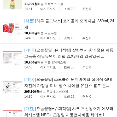
11,900원
배송 무료
토스쇼핑
14:41
이시루시오
조회 23
추천 0
[식품]
[하루 골드박스] 코카콜라 오리지널, 350ml, 24
개
18,490원
배송 무료
쿠팡
14:40
이시루시오
조회 19
추천 0
[기타]
[오늘끝딜+슈퍼적립] 살림백서 향기좋은 퍼퓸
고농축 섬유유연제 리필 2LX3개입 일랑일랑 ...
16,900원
배송 무료
네이버쇼핑
14:40
이시루시오
조회 30
추천 0
[기타]
[오늘끝딜] 스포틀러 원더바이크 접이식 실내
자전거 가정용 미니 헬스 사이클 유산소 홈트 운...
295,100원
배송 무료
네이버쇼핑
14:39
이시루시오
조회 22
추천 0
[가전]
[오늘끝딜+슈퍼적립] 샤크 무선청소기 에보파
워시스템 NEO+ 초경량 자동먼지비움 화이트 L...