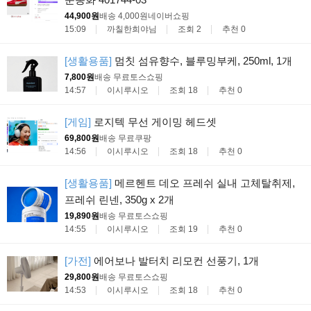
44,900원
배송 4,000원
네이버쇼핑
15:09
까칠한희야님
조회 2
추천 0
[생활용품]
멈칫 섬유향수, 블루밍부케, 250ml, 1개
7,800원
배송 무료
토스쇼핑
14:57
이시루시오
조회 18
추천 0
[게임]
로지텍 무선 게이밍 헤드셋
69,800원
배송 무료
쿠팡
14:56
이시루시오
조회 18
추천 0
[생활용품]
메르헨트 데오 프레쉬 실내 고체탈취제,
프레쉬 린넨, 350g x 2개
19,890원
배송 무료
토스쇼핑
14:55
이시루시오
조회 19
추천 0
[가전]
에어보나 발터치 리모컨 선풍기, 1개
29,800원
배송 무료
토스쇼핑
14:53
이시루시오
조회 18
추천 0