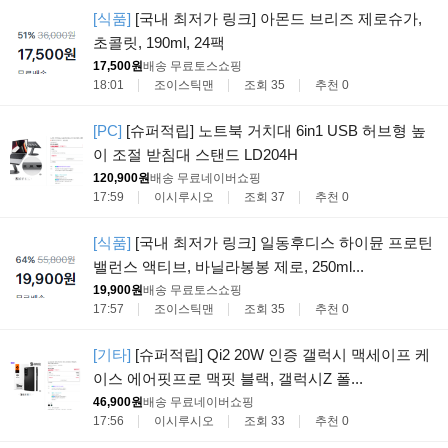
[식품]
[국내 최저가 링크] 아몬드 브리즈 제로슈가,
초콜릿, 190ml, 24팩
17,500원
배송 무료
토스쇼핑
18:01
조이스틱맨
조회 35
추천 0
[PC]
[슈퍼적립] 노트북 거치대 6in1 USB 허브형 높
이 조절 받침대 스탠드 LD204H
120,900원
배송 무료
네이버쇼핑
17:59
이시루시오
조회 37
추천 0
[식품]
[국내 최저가 링크] 일동후디스 하이뮨 프로틴
밸런스 액티브, 바닐라봉봉 제로, 250ml...
19,900원
배송 무료
토스쇼핑
17:57
조이스틱맨
조회 35
추천 0
[기타]
[슈퍼적립] Qi2 20W 인증 갤럭시 맥세이프 케
이스 에어핏프로 맥핏 블랙, 갤럭시Z 폴...
46,900원
배송 무료
네이버쇼핑
17:56
이시루시오
조회 33
추천 0