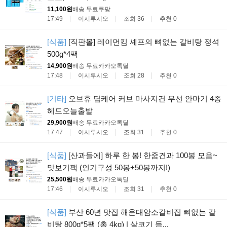
11,100원
배송 무료
쿠팡
17:49
이시루시오
조회 36
추천 0
[식품]
[직판몰] 레이먼킴 셰프의 뼈없는 갈비탕 정석
500g*4팩
14,900원
배송 무료
카카오톡딜
17:48
이시루시오
조회 28
추천 0
[기타]
오브휴 딥케어 커브 마사지건 무선 안마기 4종
헤드오늘출발
29,900원
배송 무료
카카오톡딜
17:47
이시루시오
조회 31
추천 0
[식품]
[산과들에] 하루 한 봉! 한줌견과 100봉 모음~
맛보기팩 (인기구성 50봉+50봉까지!)
25,500원
배송 무료
카카오톡딜
17:46
이시루시오
조회 31
추천 0
[식품]
부산 60년 맛집 해운대암소갈비집 뼈없는 갈
비탕 800g*5팩 (총 4kg) | 살코기 듬...