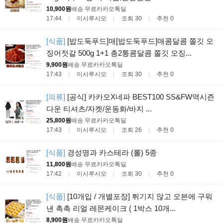
10,900원
배송 무료
카카오톡딜
17:44
이시루시오
조회 30
추천 0
[식품]
[밥도둑푸드]매[밥도둑푸드]매콤달콤 쫄깃 오
징어젓갈 500g 1+1 총2통콤달콤 쫄깃 오징...
9,900원
배송 무료
카카오톡딜
17:43
이시루시오
조회 30
추천 0
[의류]
[공식] 카카오X네파 BEST100 SS&FW역시즌
다운 티셔츠/자켓/운동화/바지 ...
25,800원
배송 무료
카카오톡딜
17:43
이시루시오
조회 26
추천 0
[식품]
경성명과 카스테라 (롤) 5종
11,800원
배송 무료
카카오톡딜
17:42
이시루시오
조회 30
추천 0
[식품]
[10개입 / 개별포장] 튀기지 않고 오븐에 구워
낸 촉촉 리얼 레몬케이크 ( 1박스 10개...
8,900원
배송 무료
카카오톡딜