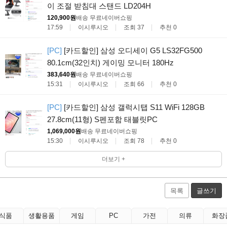
이 조절 받침대 스탠드 LD204H
120,900원
배송 무료
네이버쇼핑
17:59
이시루시오
조회 37
추천 0
[PC]
[카드할인] 삼성 오디세이 G5 LS32FG500
80.1cm(32인치) 게이밍 모니터 180Hz
383,640원
배송 무료
네이버쇼핑
15:31
이시루시오
조회 66
추천 0
[PC]
[카드할인] 삼성 갤럭시탭 S11 WiFi 128GB
27.8cm(11형) S펜포함 태블릿PC
1,069,000원
배송 무료
네이버쇼핑
15:30
이시루시오
조회 78
추천 0
더보기 +
목록
글쓰기
식품
생활용품
게임
PC
가전
의류
화장