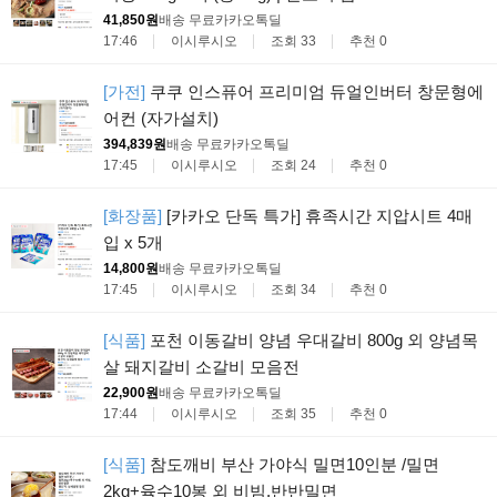
41,850원
배송 무료
카카오톡딜
17:46
이시루시오
조회 33
추천 0
[가전]
쿠쿠 인스퓨어 프리미엄 듀얼인버터 창문형에
어컨 (자가설치)
394,839원
배송 무료
카카오톡딜
17:45
이시루시오
조회 24
추천 0
[화장품]
[카카오 단독 특가] 휴족시간 지압시트 4매
입 x 5개
14,800원
배송 무료
카카오톡딜
17:45
이시루시오
조회 34
추천 0
[식품]
포천 이동갈비 양념 우대갈비 800g 외 양념목
살 돼지갈비 소갈비 모음전
22,900원
배송 무료
카카오톡딜
17:44
이시루시오
조회 35
추천 0
[식품]
참도깨비 부산 가야식 밀면10인분 /밀면
2kg+육수10봉 외 비빔,반반밀면