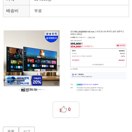
배송비
무료
0
목록
신고