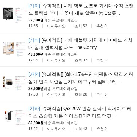
[기타]
[슈퍼적립] 니케 맥북 노트북 거치대 수직 스탠
드 클램쉘 맥미니 꽂이 세로 알루미늄 1슬롯...
27,900원
배송 무료
네이버쇼핑
17:55
이시루시오
조회 53
추천 0
[기타]
[슈퍼적립[ 니케 태블릿 거치대 아이패드 거치
대 침대 갤럭시탭 패드 The Comfy
48,800원
배송 무료
네이버쇼핑
17:54
이시루시오
조회 37
추천 0
[가전]
[슈퍼적립[] [최대15%포인트]필립스 달걀 계란
찜기 반숙 계란삶는기계 에그쿠커 멀티쿠커 ...
28,900원
배송 무료
네이버쇼핑
17:53
이시루시오
조회 28
추천 0
[기타]
[슈퍼적립] Qi2 20W 인증 갤럭시 맥세이프 케
이스 초슬림 카본 에어스킨아라미드 맥핏 ...
82,900원
배송 무료
네이버쇼핑
17:52
이시루시오
조회 43
추천 0