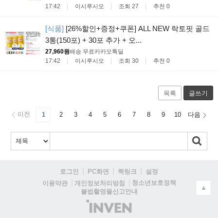
17:42
이시루시오
조회 27
추천 0
[식품]
[26%할인+증정+쿠폰] ALL NEW 락토핏 골드
3통(150포) + 30포 추가 + 오...
27,960원
배송 무료
카카오톡딜
17:42
이시루시오
조회 30
추천 0
목록
글쓰기
이전
1
2
3
4
5
6
7
8
9
10
다음
로그인
PC화면
퀵링크
설정
청소년보호정책
이용약관
개인정보처리방침
▲
불법촬영물신고안내
(주)
인