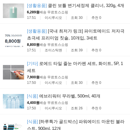
[생활용품]
클린 보틀 변기세정제 클리너, 320g, 4개
6,289원
배송 무료
토스쇼핑
17:51
이시루시오
조회 30
추천 0
[생활용품]
[국내 최저가 링크] 파이토메이드 저자극
초극세 프리미엄 칫솔, 10개입, 3세트
8,800원
배송 무료
토스쇼핑
17:51
조이스틱맨
조회 39
추천 0
[기타]
로에드 타일 줄눈 마카펜 세트, 화이트, 5P, 1
세트
7,900원
배송 무료
토스쇼핑
17:50
이시루시오
조회 30
추천 0
[식품]
에브리워터 무라벨, 500ml, 40개
4,400원
배송 무료
토스쇼핑
17:50
이시루시오
조회 26
추천 0
[식품]
[하루특가 골드박스] 파워에이드 마운틴 블라
스트, 900ml, 12개